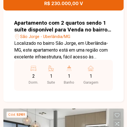
R$ 230.000,00 V
Apartamento com 2 quartos sendo 1
suíte disponível para Venda no bairro
São Jorge em Uberlândia-MG
São Jorge - Uberlândia/MG
Localizado no bairro São Jorge, em Uberlândia-
MG, este apartamento está em uma região com
excelente infraestrutura, fácil acesso às
principais vias da cidade e próximo a
supermercados, escolas, farmácias, comércios e
2
1
1
1
diversos serviços, proporcionando praticidade,
Dorm.
Suite
Banho
Garagem
conforto e qualidade de vida para toda a família.
O imóvel possui aproximadamente 51,61 m² de
área privativa, distribuídos em sala aconchegante
integrada à cozinha americana, 02 quartos, sendo
01 suíte, banheiro social, lavanderia
Cód.
52931
independente, sacada e 01 vaga de garagem
descoberta. Os ambientes são bem planejados,