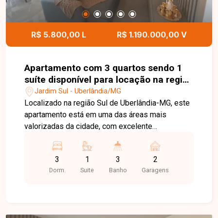
apresentar todos os detalhes deste imóvel e
ajudar você a encontrar a oportunidade ideal para
morar ou investir.
R$ 5.800,00 L
R$ 1.190.000,00 V
Apartamento com 3 quartos sendo 1
suíte disponível para locação na região
Sul de Uberlândia-MG
Jardim Sul - Uberlândia/MG
Localizado na região Sul de Uberlândia-MG, este
apartamento está em uma das áreas mais
valorizadas da cidade, com excelente
infraestrutura, fácil acesso às principais avenidas
e proximidade com supermercados, escolas,
3
1
3
2
farmácias, restaurantes, academias e diversos
Dorm.
Suite
Banho
Garagens
comércios e serviços, proporcionando conforto,
praticidade e qualidade de vida. O imóvel possui
acabamento de alto padrão e poderá ser locado
mobiliado, com móveis e eletrodomésticos