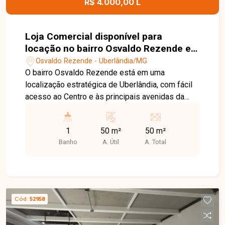
R$ 4.000,00 L
Loja Comercial disponível para
locação no bairro Osvaldo Rezende em
Uberlândia-MG
Osvaldo Rezende - Uberlândia/MG
O bairro Osvaldo Rezende está em uma
localização estratégica de Uberlândia, com fácil
acesso ao Centro e às principais avenidas da
cidade. A região possui grande fluxo de pessoas
e veículos, além de ampla variedade de
1
50 m²
50 m²
comércios, serviços e transporte público, sendo
Banho
A. Útil
A. Total
uma excelente opção para instalação do seu
negócio. Loja comercial com aproximadamente
50 m², composta por amplo espaço interno e 1
banheiro, ideal para diversos segmentos
comerciais. Localizada na Avenida João Pessoa,
Cód.
52958
em ponto de grande visibilidade e próxima ao
Terminal Central, proporcionando excelente fluxo