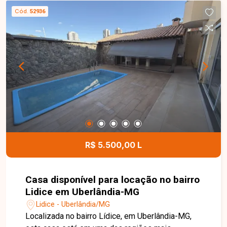
com armários, despensa, área de serviço e amplo
Cód.
52936
quintal. No pavimento superior, possui sala
ampla, 02 quartos, sendo 01 suíte, banheiro
social, cozinha espaçosa com armários, sala de
jantar e área de serviço. O imóvel ainda oferece
portão eletrônico e 02 vagas de garagem,
proporcionando segurança e comodidade aos
moradores. Esta é uma excelente oportunidade
para quem busca um imóvel amplo, funcional e
bem localizado no bairro Jaraguá. Agende uma
visita e venha conhecer todos os detalhes desta
casa.
R$ 5.500,00 L
Casa disponível para locação no bairro
Lidice em Uberlândia-MG
Lidice - Uberlândia/MG
Localizada no bairro Lídice, em Uberlândia-MG,