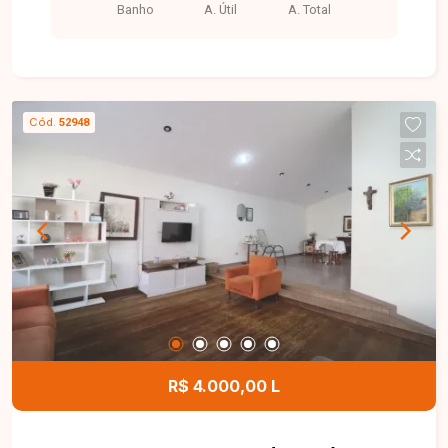
Banho
A. Útil
A. Total
Cód.
52948
R$ 4.000,00 L