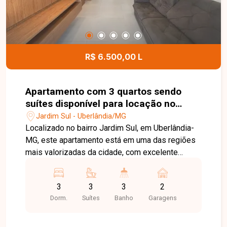
R$ 6.500,00 L
Apartamento com 3 quartos sendo
suítes disponível para locação no
bairro Jardim Sul em Uberlândia - MG
Jardim Sul - Uberlândia/MG
Localizado no bairro Jardim Sul, em Uberlândia-
MG, este apartamento está em uma das regiões
mais valorizadas da cidade, com excelente
infraestrutura, fácil acesso às principais vias e
proximidade com supermercados, escolas,
3
3
3
2
farmácias, restaurantes, academias e diversos
Dorm.
Suítes
Banho
Garagens
comércios e serviços, proporcionando
praticidade, conforto e qualidade de vida. O
imóvel possui aproximadamente 103,55 m² de