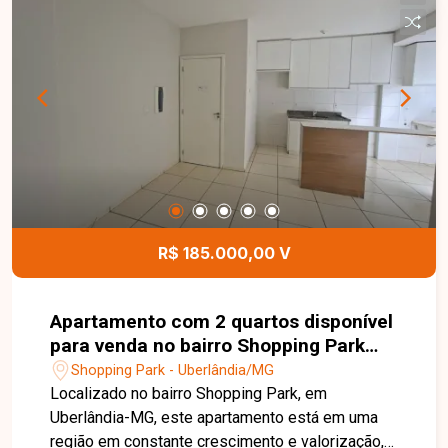
bem planejados e oferecem funcionalidade e
conforto, sendo uma excelente opção para
moradia ou investimento. Esta é uma ótima
oportunidade para quem busca um apartamento
funcional, bem localizado e com excelente custo-
benefício no bairro Morumbi. Agende uma visita e
venha conhecer todos os detalhes deste imóvel.
R$ 185.000,00 V
Apartamento com 2 quartos disponível
para venda no bairro Shopping Park
em Uberlândia-MG
Shopping Park - Uberlândia/MG
Localizado no bairro Shopping Park, em
Uberlândia-MG, este apartamento está em uma
região em constante crescimento e valorização,