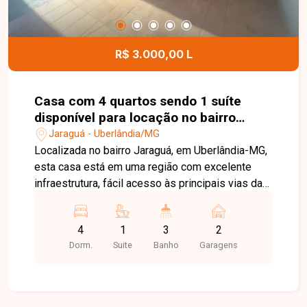
e gás canalizado já inclusos na taxa condominial.
Como diferencial, a taxa de condomínio já está
inclusa no valor da locação, proporcionando ainda
R$ 3.000,00 L
mais comodidade. Esta é uma excelente
oportunidade para quem busca um apartamento
funcional, completo e com ótima infraestrutura de
Casa com 4 quartos sendo 1 suíte
lazer e segurança no bairro Shopping Park.
disponível para locação no bairro
Agende uma visita e venha conhecer todos os
Jaraguá em Uberlândia-MG.
Jaraguá - Uberlândia/MG
detalhes deste imóvel.
Localizada no bairro Jaraguá, em Uberlândia-MG,
esta casa está em uma região com excelente
infraestrutura, fácil acesso às principais vias da
cidade e próxima a supermercados, escolas,
farmácias, universidades, restaurantes e
4
1
3
2
diversos comércios e serviços, proporcionando
Dorm.
Suite
Banho
Garagens
praticidade e conforto para o dia a dia. O imóvel
dispõe de dois pavimentos com acesso interno
independente. No piso térreo, conta com sala, 02
quartos, banheiro social, sala de jantar, cozinha