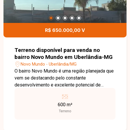
R$ 650.000,00 V
Terreno disponível para venda no
bairro Novo Mundo em Uberlândia-MG
Novo Mundo - Uberlândia/MG
O bairro Novo Mundo é uma região planejada que
vem se destacando pelo constante
desenvolvimento e excelente potencial de
valorização. Com infraestrutura completa, ruas
tranquilas, áreas de lazer e fácil acesso às
600 m²
principais vias da cidade, o bairro oferece
Terreno
qualidade de vida para moradores e ótimas
oportunidades para investidores e
empreendedores. Terreno com 600 m² de área