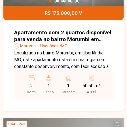
possui acabamento em piso de granito,
agregando sofisticação, beleza e durabilidade
R$ 175.000,00 V
aos ambientes. Esta é uma excelente
oportunidade para quem busca uma casa ampla,
segura e completa, com excelente área de lazer
Apartamento com 2 quartos disponível
e localização privilegiada no bairro Lídice.
para venda no bairro Morumbi em
Agende uma visita e venha conhecer todos os
Uberlândia-MG
Morumbi - Uberlândia/MG
detalhes deste imóvel.
Localizado no bairro Morumbi, em Uberlândia-
MG, este apartamento está em uma região em
constante desenvolvimento, com fácil acesso às
principais vias da cidade e próximo a
supermercados, escolas, farmácias, comércios e
2
1
1
50.50 m²
diversos serviços, proporcionando praticidade,
Dorm.
Banho
Garagem
A. Útil
conforto e qualidade de vida para o dia a dia. O
imóvel possui aproximadamente 50,50 m² de
área privativa, distribuídos em sala, 02 quartos,
banheiro social, cozinha americana, lavanderia,
sacada e 01 vaga de garagem. Os ambientes são
Cód.
52933