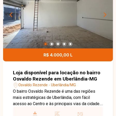
de clientes e fácil acesso. Entre em contato com
a Delta Imóveis e agende uma visita. Nossa
equipe está pronta para apresentar todos os
detalhes deste imóvel e ajudar você a encontrar o
espaço ideal para o seu negócio.
R$ 4.000,00 L
Loja disponível para locação no bairro
Osvaldo Rezende em Uberlândia-MG
Osvaldo Rezende - Uberlândia/MG
O bairro Osvaldo Rezende é uma das regiões
mais estratégicas de Uberlândia, com fácil
acesso ao Centro e às principais vias da cidade.
A localização oferece grande fluxo de pessoas e