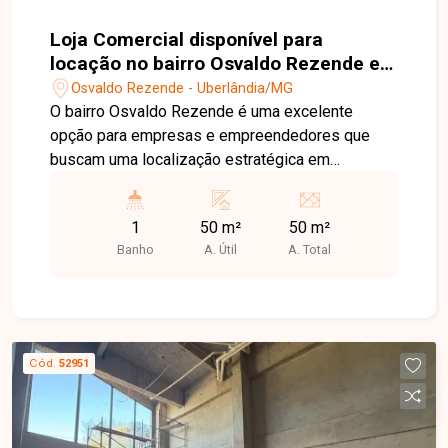
Loja Comercial disponível para
locação no bairro Osvaldo Rezende em
Uberlândia-MG
Osvaldo Rezende - Uberlândia/MG
O bairro Osvaldo Rezende é uma excelente
opção para empresas e empreendedores que
buscam uma localização estratégica em
Uberlândia. Com fácil acesso ao Centro e às
principais avenidas da cidade, a região possui
1
50 m²
50 m²
intenso fluxo de pessoas, ampla oferta de
Banho
A. Útil
A. Total
comércios e serviços, além de estar próxima ao
Terminal Central, proporcionando praticidade e
grande visibilidade para o seu negócio. Loja
comercial com aproximadamente 50 m² de área,
composta por amplo espaço interno e 1 banheiro.
Cód.
52951
Localizada na Avenida João Pessoa, em
excelente ponto comercial, próxima ao Terminal
Central, oferecendo fácil acesso e excelente
potencial para diversos segmentos comerciais.