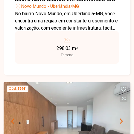
Novo Mundo - Uberlândia/MG
No bairro Novo Mundo, em Uberlândia-MG, você
encontra uma região em constante crescimento e
valorização, com excelente infraestrutura, fácil
acesso às principais avenidas da cidade e
grande potencial de investimento, além de estar
298.03 m²
próxima a supermercados, escolas, farmácias e
Terreno
diversos comércios. Terreno disponível para
venda no Reserva Novo Mundo, com excelente
localização dentro do loteamento. O lote possui
aproximadamente 12,20 metros de frente por 25
metros de profundidade, oferecendo ótima
Cód.
52941
configuração para a construção de um projeto
residencial moderno e funcional. Uma excelente
oportunidade para investir ou construir o imóvel
dos seus sonhos em uma das regiões que mais
se valorizam em Uberlândia. Entre em contato e
agende sua visita!