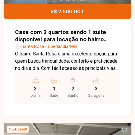
eletrodomésticos, com valor a negociar. Esta é
uma excelente oportunidade para quem busca um
R$ 2.500,00 L
apartamento completo, moderno e com
infraestrutura de lazer e segurança no bairro
Jardim Sul. Agende uma visita e venha conhecer
Casa com 3 quartos sendo 1 suíte
todos os detalhes deste imóvel.
disponível para locação no bairro
Santa Rosa em Uberlândia-MG
Santa Rosa - Uberlândia/MG
O bairro Santa Rosa é uma excelente opção para
quem busca tranquilidade, conforto e praticidade
no dia a dia. Com fácil acesso às principais vias
da cidade, a região conta com boa infraestrutura
de comércios, supermercados, escolas e
3
1
2
3
serviços, proporcionando mais qualidade de vida
Dorm.
Suite
Banho
Garagens
para toda a família. Sala ampla em 2 ambientes
com cascata em claraboia, 3 quartos, sendo 1
suíte com espaço para closet, banheiro social
com armário e box em vidro, cozinha ampla com
armário, área de serviço, varanda nos fundos,
Cód.
52960
quintal concretado com cômodo de despejo e 3