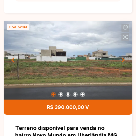
toda a família. O imóvel está situado em um
terreno de aproximadamente 420 m² e dispõe de
sala ampla, 03 quartos, banheiro social, cozinha,
área de serviço, amplo quintal e 04 vagas de
Cód.
52943
garagem. O excelente espaço externo
proporciona diversas possibilidades de
ampliação, construção de área gourmet, piscina
ou novos projetos, agregando ainda mais valor ao
imóvel. Esta é uma excelente oportunidade para
quem busca uma casa espaçosa, bem localizada
e com amplo terreno no bairro Custódio Pereira.
Agende uma visita e venha conhecer todos os
detalhes deste imóvel.
R$ 390.000,00 V
Terreno disponível para venda no
bairro Novo Mundo em Uberlândia MG