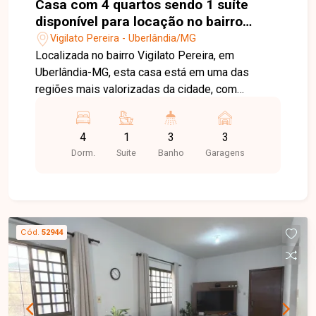
Casa com 4 quartos sendo 1 suíte
disponível para locação no bairro
Vigilato Pereira em Uberlândia-MG.
Vigilato Pereira - Uberlândia/MG
Localizada no bairro Vigilato Pereira, em
Uberlândia-MG, esta casa está em uma das
regiões mais valorizadas da cidade, com
excelente infraestrutura, fácil acesso às
principais vias e proximidade com
4
1
3
3
supermercados, escolas, farmácias, restaurantes
Dorm.
Suite
Banho
Garagens
e diversos comércios e serviços, proporcionando
praticidade, conforto e qualidade de vida. O
imóvel possui aproximadamente 225 m² de área
construída em um terreno de 300 m². Conta com
sala ampla em 02 ambientes, sala de TV, 04
Cód.
52944
quartos, sendo 01 suíte e 03 deles com armários
planejados, banheiro social, cozinha com
armários, área de serviço, despensa, banheiro
externo e um quarto de apoio nos fundos. A área
gourmet com churrasqueira é ideal para reunir