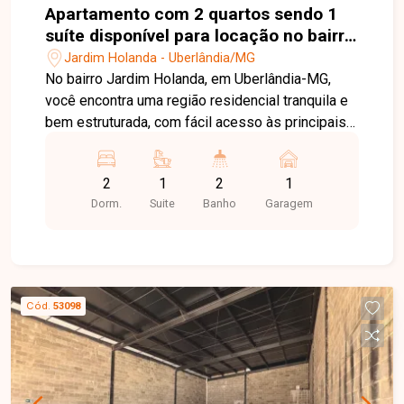
Apartamento com 2 quartos sendo 1
suíte disponível para locação no bairro
Jardim Holanda em Uberlândia-MG
Jardim Holanda - Uberlândia/MG
No bairro Jardim Holanda, em Uberlândia-MG,
você encontra uma região residencial tranquila e
bem estruturada, com fácil acesso às principais
vias da cidade e proximidade com
supermercados, escolas, farmácias e diversos
2
1
2
1
comércios, proporcionando praticidade e
Dorm.
Suite
Banho
Garagem
qualidade de vida. Apartamento disponível para
locação com aproximadamente 75 m² de área
privativa. O imóvel conta com sala equipada com
painel, ar-condicionado e cortina, 2 quartos com
armários, sendo 1 suíte com ar-condicionado,
Cód.
53098
banheiro social com box e armários, cozinha com
armários, fogão e forno, área de serviço e 1 vaga
de garagem. O valor do condomínio já está
incluso na locação, proporcionando mais
praticidade no planejamento mensal. O