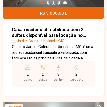
R$ 5.000,00 L
Casa residencial mobiliada com 2
suítes disponível para locação no
bairro Jardim Colina em Uberlândia-
Jardim Colina - Uberlândia/MG
MG
O bairro Jardim Colina, em Uberlândia-MG, é uma
região residencial tranquila e valorizada, com
fácil acesso às principais vias da cidade e
excelente infraestrutura. Próximo a
supermercados, escolas, farmácias e diversos
2
2
3
2
comércios, oferece praticidade, segurança e
Dorm.
Suítes
Banho
Garagens
qualidade de vida para toda a família. Linda casa
sobrado totalmente mobiliada, distribuída em
dois pavimentos. No 1º piso, o imóvel conta com
sala em 02 ambientes equipada com sofá,
rack/painel com TV, mesa com cadeiras e
Cód.
53084