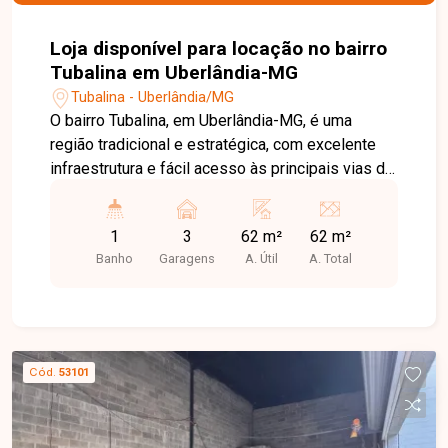
Loja disponível para locação no bairro
Tubalina em Uberlândia-MG
Tubalina - Uberlândia/MG
O bairro Tubalina, em Uberlândia-MG, é uma
região tradicional e estratégica, com excelente
infraestrutura e fácil acesso às principais vias da
cidade. Localizado próximo a comércios,
supermercados, escolas, farmácias e diversos
1
3
62 m²
62 m²
serviços, oferece praticidade e grande fluxo de
Banho
Garagens
A. Útil
A. Total
pessoas e veículos, sendo uma excelente opção
para negócios. Loja comercial com
aproximadamente 62m² de área construída,
localizada em via de grande fluxo,
proporcionando alta visibilidade para a empresa
Cód.
53101
e fácil acesso aos clientes. O imóvel conta com
porta automatizada, banheiro acessível e 03
vagas de estacionamento, oferecendo