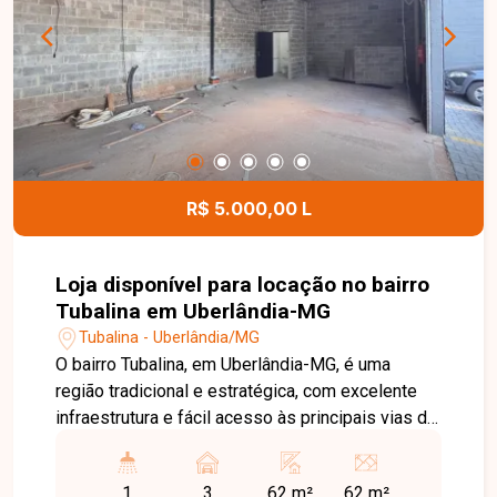
praticidade e comodidade para clientes e
colaboradores. Entre em contato para mais
informações e agende uma visita para conhecer
esta excelente oportunidade comercial.
R$ 5.000,00 L
Loja disponível para locação no bairro
Tubalina em Uberlândia-MG
Tubalina - Uberlândia/MG
O bairro Tubalina, em Uberlândia-MG, é uma
região tradicional e estratégica, com excelente
infraestrutura e fácil acesso às principais vias da
cidade. Localizado próximo a comércios,
supermercados, escolas, farmácias e diversos
1
3
62 m²
62 m²