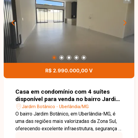
ambientes são bem distribuídos, oferecendo
conforto e funcionalidade para o dia a dia. Uma
excelente oportunidade para quem busca morar
em uma casa bem localizada, em um dos bairros
mais desejados de Uberlândia. Entre em contato
e agende sua visita!
R$ 2.990.000,00 V
Casa em condomínio com 4 suítes
disponível para venda no bairro Jardim
Botânico em Uberlândia-MG
Jardim Botânico - Uberlândia/MG
O bairro Jardim Botânico, em Uberlândia-MG, é
uma das regiões mais valorizadas da Zona Sul,
oferecendo excelente infraestrutura, segurança e
fácil acesso às principais vias da cidade.