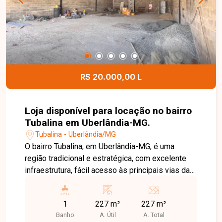
condomínio oferece excelente estrutura de lazer
e comodidade, com piscina, salão de festas, 3
espaços gourmet, espaço fitness, pista para
caminhada, elevador, portaria e coletor de lixo em
cada bloco, garantindo mais segurança, conforto
e qualidade de vida aos moradores. Uma
R$ 20.000,00 L
excelente oportunidade para quem busca um
apartamento completo, bem equipado e em
condomínio com ótima infraestrutura. Entre em
Loja disponível para locação no bairro
contato e agende sua visita!
Tubalina em Uberlândia-MG.
Tubalina - Uberlândia/MG
O bairro Tubalina, em Uberlândia-MG, é uma
região tradicional e estratégica, com excelente
infraestrutura, fácil acesso às principais vias da
cidade e grande fluxo de veículos e
consumidores. A localização oferece
1
227 m²
227 m²
proximidade a comércios, supermercados,
Banho
A. Útil
A. Total
escolas, farmácias e diversos serviços, sendo