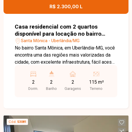
com ótima infraestrutura. Entre em contato e
R$ 2.300,00 L
agende sua visita!
Casa residencial com 2 quartos
disponível para locação no bairro
Santa Mônica em Uberlândia-MG
Santa Mônica - Uberlândia/MG
No bairro Santa Mônica, em Uberlândia-MG, você
encontra uma das regiões mais valorizadas da
cidade, com excelente infraestrutura, fácil acesso
às principais avenidas e proximidade com
supermercados, escolas, farmácias, restaurantes,
2
2
2
115 m²
universidades e diversos comércios,
Dorm.
Banho
Garagens
Terreno
proporcionando praticidade e qualidade de vida.
Casa disponível para locação em excelente
localização. O imóvel conta com sala ampla, 2
quartos, banheiro social, cozinha com armário
sob a pia, área de serviço com banheiro de apoio
Cód.
53081
e 2 vagas de garagem, sendo 1 coberta. Os