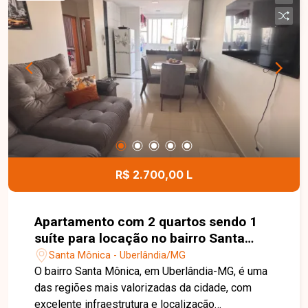
conforto, praticidade e uma localização
privilegiada. Agende sua visita e venha conhecer
este imóvel!
R$ 2.700,00 L
Apartamento com 2 quartos sendo 1
suíte para locação no bairro Santa
Mônica em Uberlândia-MG
Santa Mônica - Uberlândia/MG
O bairro Santa Mônica, em Uberlândia-MG, é uma
das regiões mais valorizadas da cidade, com
excelente infraestrutura e localização