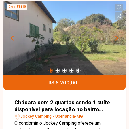
Cód.
53110
R$ 6.200,00 L
Chácara com 2 quartos sendo 1 suíte
disponível para locação no bairro
Jockey Camping em Uberlândia-MG
Jockey Camping - Uberlândia/MG
O condomínio Jockey Camping oferece um