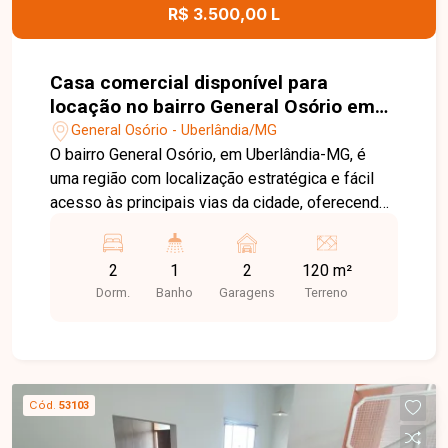
R$ 3.500,00 L
Casa comercial disponível para
locação no bairro General Osório em
Uberlândia-MG
General Osório - Uberlândia/MG
O bairro General Osório, em Uberlândia-MG, é
uma região com localização estratégica e fácil
acesso às principais vias da cidade, oferecendo
praticidade para empresas e profissionais. A
proximidade com comércios, serviços e outros
2
1
2
120 m²
estabelecimentos torna a região uma excelente
Dorm.
Banho
Garagens
Terreno
opção para instalação de atividades comerciais.
Casa comercial composta por 02 salas, cozinha,
banheiro com acessibilidade e 01 vaga de
estacionamento na área comercial. O imóvel
possui Habite-se, proporcionando mais
Cód.
53103
segurança e regularidade para utilização
comercial. Entre em contato para mais