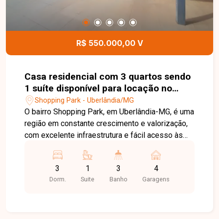
agende sua visita!
R$ 550.000,00 V
Casa residencial com 3 quartos sendo
1 suíte disponível para locação no
bairro Shopping Park em Uberlândia-
Shopping Park - Uberlândia/MG
MG
O bairro Shopping Park, em Uberlândia-MG, é uma
região em constante crescimento e valorização,
com excelente infraestrutura e fácil acesso às
principais vias da cidade. Próximo a
supermercados, escolas, farmácias, comércios e
3
1
3
4
diversos serviços, oferece praticidade, conforto
Dorm.
Suite
Banho
Garagens
e qualidade de vida para toda a família. Casa com
ambientes amplos e bem distribuídos, composta
por sala em 02 ambientes, 03 quartos, sendo 01
suíte com armário planejado, banheiro social com