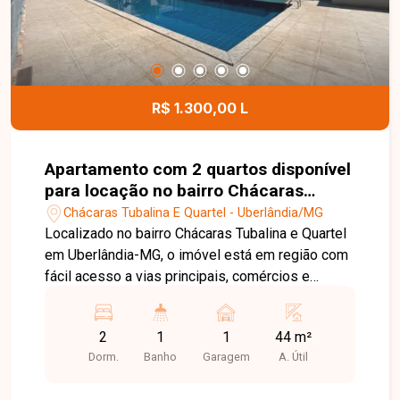
Entre em contato com a Delta Imóveis e agende
sua visita. Nossa equipe está pronta para
apresentar todos os detalhes deste excelente
apartamento e auxiliar você na realização de um
ótimo negócio.
R$ 1.300,00 L
Apartamento com 2 quartos disponível
para locação no bairro Chácaras
Tubalina E Quartel em Uberlândia-MG
Chácaras Tubalina E Quartel - Uberlândia/MG
Localizado no bairro Chácaras Tubalina e Quartel
em Uberlândia-MG, o imóvel está em região com
fácil acesso a vias principais, comércios e
serviços, proporcionando praticidade no dia a dia.
O apartamento é novo primeira locação no
2
1
1
44 m²
segundo piso apenas um lance de escada,
Dorm.
Banho
Garagem
A. Útil
composto por sala em 2 ambientes, cozinha, área
de serviço com tanque, banheiro social com box