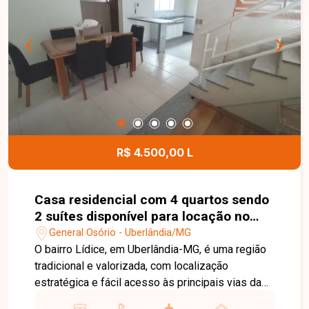
informações e agende uma visita para conhecer
esta excelente oportunidade.
R$ 4.500,00 L
Casa residencial com 4 quartos sendo
2 suítes disponível para locação no
bairro General Osório em Uberlândia-
General Osório - Uberlândia/MG
MG
O bairro Lídice, em Uberlândia-MG, é uma região
tradicional e valorizada, com localização
estratégica e fácil acesso às principais vias da
cidade. Próximo a comércios, escolas,