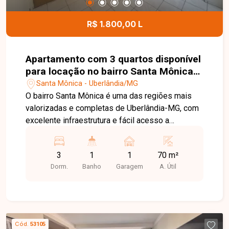
R$ 1.800,00 L
Apartamento com 3 quartos disponível
para locação no bairro Santa Mônica
em Uberlândia-MG
Santa Mônica - Uberlândia/MG
O bairro Santa Mônica é uma das regiões mais
valorizadas e completas de Uberlândia-MG, com
excelente infraestrutura e fácil acesso a
comércios, supermercados, escolas,
universidades, serviços e principais vias da
3
1
1
70 m²
cidade, oferecendo praticidade e qualidade de
Dorm.
Banho
Garagem
A. Útil
vida para seus moradores. Apartamento com 70
m², possui sala ampla, 03 quartos sendo 01 com
armários, banheiro social, cozinha com armários,
área de serviço e 01 vaga de garagem coberta.
Uma excelente oportunidade para quem busca
Cód.
53105