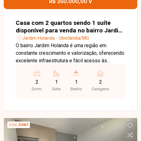
R$ 350.000,00 V
Casa com 2 quartos sendo 1 suíte
disponível para venda no bairro Jardim
Holanda em Uberlândia-MG
Jardim Holanda - Uberlândia/MG
O bairro Jardim Holanda é uma região em
constante crescimento e valorização, oferecendo
excelente infraestrutura e fácil acesso às
principais vias de Uberlândia. Próximo a
supermercados, escolas, farmácias, comércios e
2
1
1
2
diversos serviços, o bairro proporciona
Dorm.
Suite
Banho
Garagens
praticidade, tranquilidade e qualidade de vida
para toda a família. Sala, 2 quartos, sendo 1 suíte,
banheiro social, cozinha, área de serviço e 2
vagas de garagem. O imóvel possui 100 m² de
área construída em um terreno de 120 m², com
Cód.
53067
ambientes bem distribuídos, funcionais e ideais
para quem busca conforto e praticidade no dia a