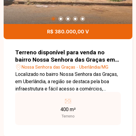
R$ 380.000,00 V
Terreno disponível para venda no
bairro Nossa Senhora das Graças em
Uberlândia MG
Nossa Senhora das Graças - Uberlândia/MG
Localizado no bairro Nossa Senhora das Graças,
em Uberlândia, a região se destaca pela boa
infraestrutura e fácil acesso a comércios,
escolas e serviços essenciais, sendo uma ótima
opção para quem busca praticidade no dia a dia.
400 m²
O imóvel possui 400 m² de terreno, amplo e bem
Terreno
localizado dentro do bairro, ideal para construção
de barracão. Uma excelente oportunidade para
quem deseja construir ou investir em uma região