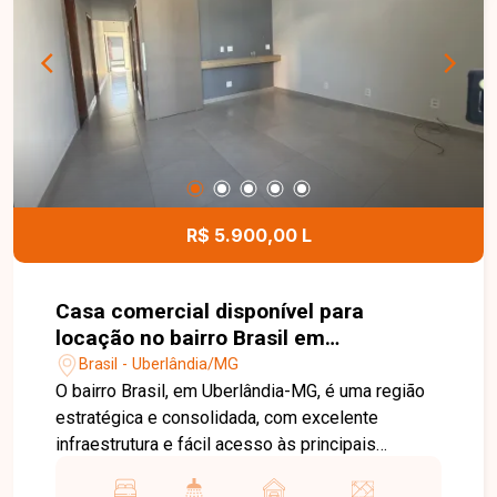
dia. Entre em contato com a Delta Imóveis e
agende sua visita. Nossa equipe está pronta para
apresentar todos os detalhes deste imóvel e
ajudar você a encontrar o imóvel ideal para morar
ou investir.
R$ 5.900,00 L
Casa comercial disponível para
locação no bairro Brasil em
Uberlândia-MG
Brasil - Uberlândia/MG
O bairro Brasil, em Uberlândia-MG, é uma região
estratégica e consolidada, com excelente
infraestrutura e fácil acesso às principais
avenidas da cidade. Próximo ao Centro, conta