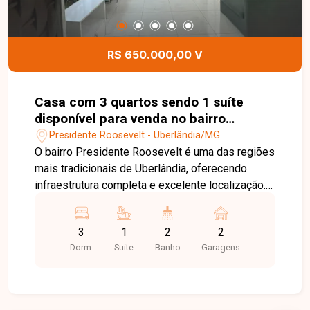
banho, salão de festas, salão de beleza,
playground, horta, quadra de beach tennis e
portaria 24 horas, proporcionando segurança e
R$ 650.000,00 V
qualidade de vida para toda a família. Entre em
contato para mais informações e agende uma
visita para conhecer este excelente imóvel.
Casa com 3 quartos sendo 1 suíte
disponível para venda no bairro
Presidente Roosevelt em Uberlândia-
Presidente Roosevelt - Uberlândia/MG
MG
O bairro Presidente Roosevelt é uma das regiões
mais tradicionais de Uberlândia, oferecendo
infraestrutura completa e excelente localização.
Com fácil acesso às principais avenidas da
cidade, o bairro conta com supermercados,
3
1
2
2
escolas, farmácias, bancos, restaurantes,
Dorm.
Suite
Banho
Garagens
academias e diversos comércios,
proporcionando praticidade, conforto e qualidade
de vida para toda a família. Sala ampla e bem
iluminada, 3 quartos, sendo 1 suíte, banheiro