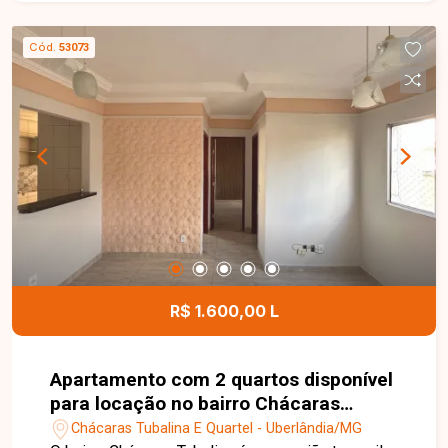
estratégica. Entre em contato para mais
informações!
Cód.
53073
R$ 1.600,00 L
Apartamento com 2 quartos disponível
para locação no bairro Chácaras
Tubalina em Uberlândia-MG
Chácaras Tubalina E Quartel - Uberlândia/MG