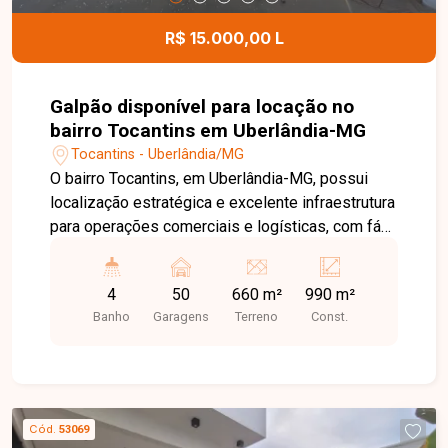
R$ 15.000,00 L
Galpão disponível para locação no
bairro Tocantins em Uberlândia-MG
Tocantins - Uberlândia/MG
O bairro Tocantins, em Uberlândia-MG, possui
localização estratégica e excelente infraestrutura
para operações comerciais e logísticas, com fácil
acesso à BR-365 e às principais vias da cidade.
A região é ideal para empresas que necessitam
4
50
660 m²
990 m²
de agilidade no transporte, distribuição e
Banho
Garagens
Terreno
Const.
movimentação de cargas. Galpão comercial em
fase final de construção, composto por 03
pavimentos com aproximadamente 330m² cada,
totalizando 990m² de área construída. O imóvel
conta ainda com terreno lateral de 330m², ampla
Cód.
53069
área externa para pátio de manobras ou