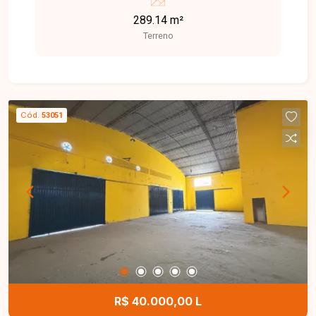
ideal para quem busca tranquilidade, conforto e
289.14 m²
qualidade de vida, além de grande potencial de
Terreno
valorização. Terreno disponível para venda com
298 m², localizado em excelente ponto dentro do
condomínio, oferecendo ótimo espaço para a
construção de um projeto residencial moderno e
personalizado. Uma excelente oportunidade para
Cód.
53051
construir a casa dos seus sonhos em um
condomínio fechado, com segurança e toda a
comodidade que sua família merece. Entre em
contato e agende sua visita!
R$ 40.000,00 L