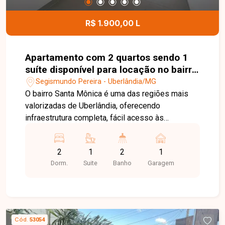
R$ 1.900,00 L
Apartamento com 2 quartos sendo 1
suíte disponível para locação no bairro
Santa Mônica em Uberlândia-MG
Segismundo Pereira - Uberlândia/MG
O bairro Santa Mônica é uma das regiões mais
valorizadas de Uberlândia, oferecendo
infraestrutura completa, fácil acesso às
principais avenidas da cidade e proximidade com
supermercados, universidades, escolas,
2
1
2
1
farmácias, restaurantes, academias e diversos
Dorm.
Suite
Banho
Garagem
serviços. Uma excelente opção para quem busca
conforto, praticidade e qualidade de vida. Sala
para 2 ambientes integrada à cozinha com
armários embutidos, 2 quartos com armários,
sendo 1 suíte, banheiro social, área de serviço e
Cód.
53054