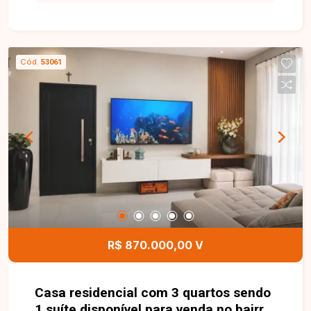
disponível para venda com aproximadamente 53
m² de área privativa. O imóvel conta com sala, 2
quartos, sendo 1 suíte, banheiro social, cozinha,
área de serviço e 1 vaga de garagem. Os
Cód.
53061
ambientes são bem distribuídos, oferecendo
conforto e funcionalidade para o dia a dia. O
condomínio dispõe de portaria 24 horas,
elevador, salão de festas com churrasqueira,
além de água e gás canalizado já inclusos na taxa
condominial, proporcionando mais segurança,
comodidade e economia para os moradores. Uma
excelente oportunidade para quem busca um
apartamento moderno, bem localizado e com
condomínio completo em uma das regiões que
mais crescem em Uberlândia. Entre em contato e
R$ 870.000,00 V
agende sua visita!
Casa residencial com 3 quartos sendo
1 suíte disponível para venda no bairro