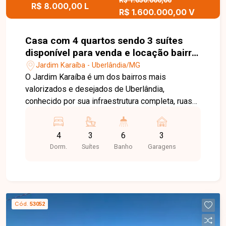
visita para conhecer este excelente apartamento.
R$ 1.650.000,00
R$ 8.000,00 L
R$ 1.600.000,00 V
Casa com 4 quartos sendo 3 suítes
disponível para venda e locação bairro
Jardim Karaíba em Uberlândia-MG
Jardim Karaíba - Uberlândia/MG
O Jardim Karaíba é um dos bairros mais
valorizados e desejados de Uberlândia,
conhecido por sua infraestrutura completa, ruas
arborizadas e excelente localização. A região
oferece fácil acesso às principais avenidas da
4
3
6
3
cidade, além de estar próxima a supermercados,
Dorm.
Suítes
Banho
Garagens
escolas, restaurantes, farmácias, academias e
diversos serviços, proporcionando conforto,
segurança e qualidade de vida. No pavimento
térreo, o imóvel dispõe de sala em 2 ambientes,
sala de TV, lavabo, varanda, sala de jantar
Cód.
53052
integrada à cozinha equipada com armários,
bancada e mesa em granito, área de serviço,