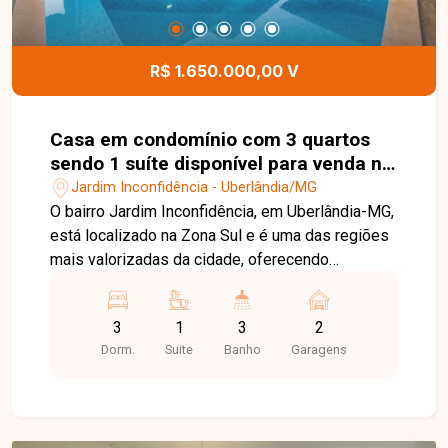
com conforto e tranquilidade
R$ 1.650.000,00 V
Casa em condomínio com 3 quartos
sendo 1 suíte disponível para venda no
bairro Jardim Inconfidência em
Jardim Inconfidência - Uberlândia/MG
Uberlândia-MG
O bairro Jardim Inconfidência, em Uberlândia-MG,
está localizado na Zona Sul e é uma das regiões
mais valorizadas da cidade, oferecendo
tranquilidade, segurança, excelente infraestrutura
e fácil acesso às principais vias. A região é
3
1
3
2
próxima a comércios, escolas, supermercados,
Dorm.
Suite
Banho
Garagens
restaurantes e diversos serviços,
proporcionando qualidade de vida e praticidade.
Casa mobiliada à venda em condomínio fechado,
com 173,24m² de área construída em terreno de