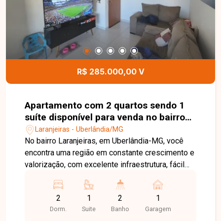
localização estratégica e de fácil acesso. Entre
em contato e agende sua visita!
R$ 285.000,00 V
Apartamento com 2 quartos sendo 1
suíte disponível para venda no bairro
Laranjeiras em Uberlândia-MG
Laranjeiras - Uberlândia/MG
No bairro Laranjeiras, em Uberlândia-MG, você
encontra uma região em constante crescimento e
valorização, com excelente infraestrutura, fácil
acesso às principais vias da cidade e
proximidade com supermercados, escolas,
2
1
2
1
farmácias e diversos comércios, proporcionando
Dorm.
Suite
Banho
Garagem
praticidade e qualidade de vida. Apartamento