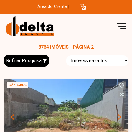
Área do Cliente
|
8764 IMÓVEIS - PÁGINA 2
Refinar Pesquisa
Cód.
53076