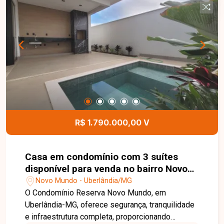
implantação de projeto BTS (Built to Suit), além
de pátio com aproximadamente 40m². Será
entregue com elevador instalado, e os banheiros
poderão ser executados conforme a
necessidade do futuro ocupante. O espaço
oferece excelente potencial para instalação de
docas, centros de distribuição, armazenagem e
diversos segmentos industriais ou logísticos. O
pátio externo poderá ser negociado
separadamente, proporcionando ainda mais
R$ 1.790.000,00 V
flexibilidade ao projeto. Entre em contato para
mais informações e agende uma visita para
conhecer esta excelente oportunidade comercial.
Casa em condomínio com 3 suítes
disponível para venda no bairro Novo
Mundo em Uberlândia-MG
Novo Mundo - Uberlândia/MG
O Condomínio Reserva Novo Mundo, em
Uberlândia-MG, oferece segurança, tranquilidade
e infraestrutura completa, proporcionando