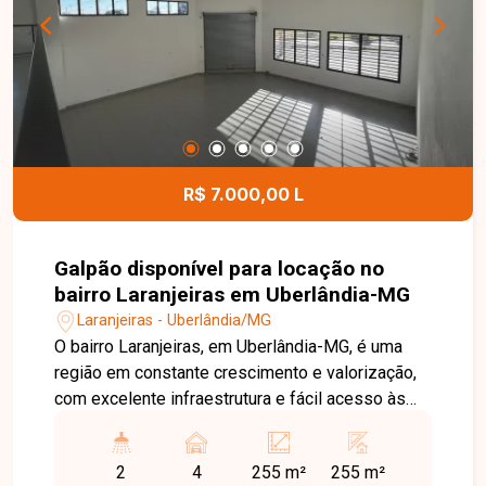
proporcionando mais segurança, lazer e
comodidade para toda a família. Uma excelente
oportunidade para quem busca um apartamento
bem localizado, com condomínio completo e
ótimo custo-benefício. Entre em contato e
agende sua visita!
R$ 7.000,00 L
Galpão disponível para locação no
bairro Laranjeiras em Uberlândia-MG
Laranjeiras - Uberlândia/MG
O bairro Laranjeiras, em Uberlândia-MG, é uma
região em constante crescimento e valorização,
com excelente infraestrutura e fácil acesso às
principais vias da cidade. Localizado em avenida
de grande fluxo, oferece ótima visibilidade e
2
4
255 m²
255 m²
praticidade, sendo ideal para empresas que