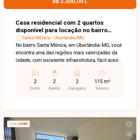
R$ 2.300,00 L
agende sua visita!
Casa residencial com 2 quartos
disponível para locação no bairro
Santa Mônica em Uberlândia-MG
Santa Mônica - Uberlândia/MG
No bairro Santa Mônica, em Uberlândia-MG, você
encontra uma das regiões mais valorizadas da
cidade, com excelente infraestrutura, fácil acesso
às principais avenidas e proximidade com
supermercados, escolas, farmácias, restaurantes,
2
2
2
115 m²
universidades e diversos comércios,
Dorm.
Banho
Garagens
Terreno
proporcionando praticidade e qualidade de vida.
Casa disponível para locação em excelente
localização. O imóvel conta com sala ampla, 2
quartos, banheiro social, cozinha com armário
sob a pia, área de serviço com banheiro de apoio
Cód.
53081
e 2 vagas de garagem, sendo 1 coberta. Os
ambientes são bem distribuídos, oferecendo