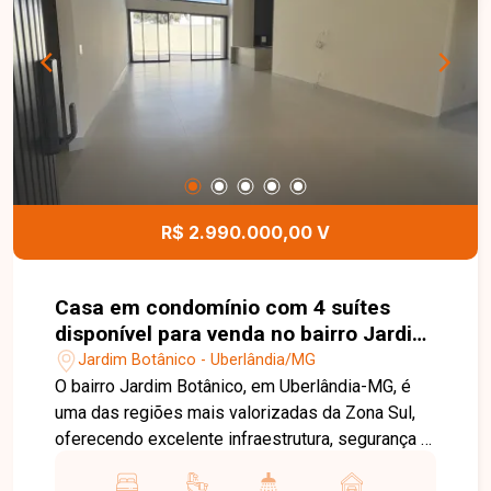
conforto e funcionalidade para o dia a dia. Uma
excelente oportunidade para quem busca morar
em uma casa bem localizada, em um dos bairros
mais desejados de Uberlândia. Entre em contato
e agende sua visita!
R$ 2.990.000,00 V
Casa em condomínio com 4 suítes
disponível para venda no bairro Jardim
Botânico em Uberlândia-MG
Jardim Botânico - Uberlândia/MG
O bairro Jardim Botânico, em Uberlândia-MG, é
uma das regiões mais valorizadas da Zona Sul,
oferecendo excelente infraestrutura, segurança e
fácil acesso às principais vias da cidade.