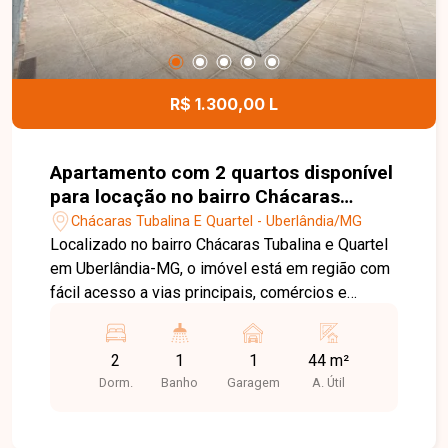
R$ 1.300,00 L
Apartamento com 2 quartos disponível
para locação no bairro Chácaras
Tubalina E Quartel em Uberlândia-MG
Chácaras Tubalina E Quartel - Uberlândia/MG
Localizado no bairro Chácaras Tubalina e Quartel
em Uberlândia-MG, o imóvel está em região com
fácil acesso a vias principais, comércios e
serviços, proporcionando praticidade no dia a dia.
O apartamento é novo primeira locação no
2
1
1
44 m²
segundo piso apenas um lance de escada,
Dorm.
Banho
Garagem
A. Útil
composto por sala em 2 ambientes, cozinha, área
de serviço com tanque, banheiro social com box
(vai ser instalado o Box), 2 quartos, 1 vaga de