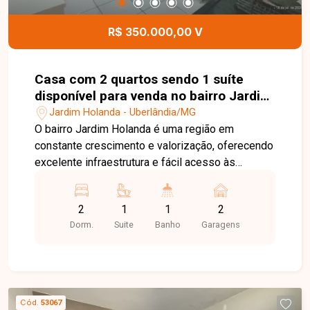
informações e agende uma visita para conhecer
esta excelente oportunidade.
R$ 350.000,00 V
Casa com 2 quartos sendo 1 suíte
disponível para venda no bairro Jardim
Holanda em Uberlândia-MG
Jardim Holanda - Uberlândia/MG
O bairro Jardim Holanda é uma região em
constante crescimento e valorização, oferecendo
excelente infraestrutura e fácil acesso às
principais vias de Uberlândia. Próximo a
supermercados, escolas, farmácias, comércios e
2
1
1
2
diversos serviços, o bairro proporciona
Dorm.
Suite
Banho
Garagens
praticidade, tranquilidade e qualidade de vida
para toda a família. Sala, 2 quartos, sendo 1 suíte,
banheiro social, cozinha, área de serviço e 2
vagas de garagem. O imóvel possui 100 m² de
área construída em um terreno de 120 m², com
Cód.
53067