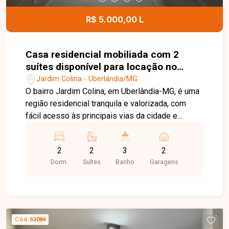
R$ 5.000,00 L
Casa residencial mobiliada com 2
suítes disponível para locação no
bairro Jardim Colina em Uberlândia-
Jardim Colina - Uberlândia/MG
MG
O bairro Jardim Colina, em Uberlândia-MG, é uma
região residencial tranquila e valorizada, com
fácil acesso às principais vias da cidade e
excelente infraestrutura. Próximo a
supermercados, escolas, farmácias e diversos
2
2
3
2
comércios, oferece praticidade, segurança e
Dorm.
Suítes
Banho
Garagens
qualidade de vida para toda a família. Linda casa
sobrado totalmente mobiliada, distribuída em
dois pavimentos. No 1º piso, o imóvel conta com
sala em 02 ambientes equipada com sofá,
rack/painel com TV, mesa com cadeiras e
Cód.
53084
cortinas, lavabo, cozinha com armários