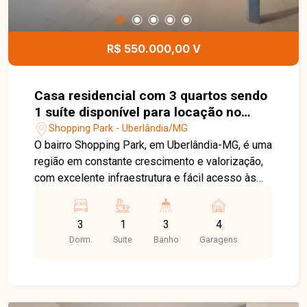
R$ 550.000,00 V
Casa residencial com 3 quartos sendo
1 suíte disponível para locação no
bairro Shopping Park em Uberlândia-
Shopping Park - Uberlândia/MG
MG
O bairro Shopping Park, em Uberlândia-MG, é uma
região em constante crescimento e valorização,
com excelente infraestrutura e fácil acesso às
principais vias da cidade. Próximo a
supermercados, escolas, farmácias, comércios e
3
1
3
4
diversos serviços, oferece praticidade, conforto
Dorm.
Suite
Banho
Garagens
e qualidade de vida para toda a família. Casa com
ambientes amplos e bem distribuídos, composta
por sala em 02 ambientes, 03 quartos, sendo 01
suíte com armário planejado, banheiro social com