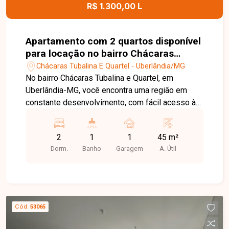
visita para conhecer esta excelente oportunidade
R$ 1.300,00 L
comercial.
Apartamento com 2 quartos disponível
para locação no bairro Chácaras
Tubalina E Quartel em Uberlândia-MG
Chácaras Tubalina E Quartel - Uberlândia/MG
No bairro Chácaras Tubalina e Quartel, em
Uberlândia-MG, você encontra uma região em
constante desenvolvimento, com fácil acesso às
principais vias da cidade e proximidade com
supermercados, escolas, farmácias e diversos
2
1
1
45 m²
comércios, proporcionando praticidade e
Dorm.
Banho
Garagem
A. Útil
qualidade de vida. Apartamento disponível para
locação com aproximadamente 45 m² de área
privativa. O imóvel conta com sala, cozinha com
armários planejados, 2 quartos, banheiro social e
1 vaga de garagem. Os ambientes são bem
Cód.
53065
distribuídos, oferecendo conforto e
funcionalidade para o dia a dia. O condomínio