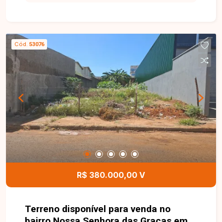
disponível para locação, composto por sala
ampla com sacada, 3 quartos, sendo 1 suíte,
banheiro social, cozinha integrada à área de
serviço e 1 vaga de garagem. O imóvel oferece
Cód.
53076
ambientes amplos, bem distribuídos e excelente
iluminação natural, garantindo conforto e
funcionalidade para o dia a dia. O condomínio
conta com portaria 24 horas, 2 elevadores, salão
de festas, piscina e quadra esportiva,
proporcionando segurança, lazer e comodidade
para toda a família. Uma excelente oportunidade
para morar em um condomínio completo, em uma
das regiões que mais crescem em Uberlândia.
Entre em contato e agende sua visita!
R$ 380.000,00 V
Terreno disponível para venda no
bairro Nossa Senhora das Graças em