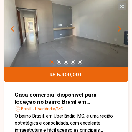
ambientes bem distribuídos, funcionais e ideais
para quem busca conforto e praticidade no dia a
dia. Entre em contato com a Delta Imóveis e
agende sua visita. Nossa equipe está pronta para
apresentar todos os detalhes deste imóvel e
ajudar você a encontrar o imóvel ideal para morar
ou investir.
R$ 5.900,00 L
Casa comercial disponível para
locação no bairro Brasil em
Uberlândia-MG
Brasil - Uberlândia/MG
O bairro Brasil, em Uberlândia-MG, é uma região
estratégica e consolidada, com excelente
infraestrutura e fácil acesso às principais