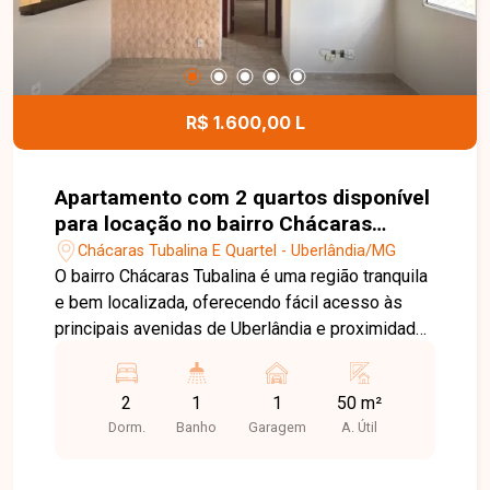
R$ 1.600,00 L
Apartamento com 2 quartos disponível
para locação no bairro Chácaras
Tubalina em Uberlândia-MG
Chácaras Tubalina E Quartel - Uberlândia/MG
O bairro Chácaras Tubalina é uma região tranquila
e bem localizada, oferecendo fácil acesso às
principais avenidas de Uberlândia e proximidade
com supermercados, escolas, farmácias,
comércios e diversos serviços. Uma excelente
2
1
1
50 m²
opção para quem busca praticidade, conforto e
Dorm.
Banho
Garagem
A. Útil
qualidade de vida. Sala ampla, 2 quartos, sendo 1
com armário, banheiro social com box, cozinha
com armário e cooktop, área de serviço com