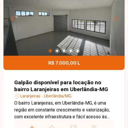
dispõe de portaria 24 horas, playground, quadra
esportiva e quiosque com churrasqueira,
proporcionando mais segurança, lazer e
comodidade para toda a família. Uma excelente
oportunidade para quem busca um apartamento
bem localizado, com condomínio completo e
ótimo custo-benefício. Entre em contato e
agende sua visita!
R$ 7.000,00 L
Galpão disponível para locação no
bairro Laranjeiras em Uberlândia-MG
Laranjeiras - Uberlândia/MG
O bairro Laranjeiras, em Uberlândia-MG, é uma
região em constante crescimento e valorização,
com excelente infraestrutura e fácil acesso às
principais vias da cidade. Localizado em avenida