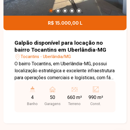
R$ 15.000,00 L
Galpão disponível para locação no
bairro Tocantins em Uberlândia-MG
Tocantins - Uberlândia/MG
O bairro Tocantins, em Uberlândia-MG, possui
localização estratégica e excelente infraestrutura
para operações comerciais e logísticas, com fácil
acesso à BR-365 e às principais vias da cidade.
A região é ideal para empresas que necessitam
4
50
660 m²
990 m²
de agilidade no transporte, distribuição e
Banho
Garagens
Terreno
Const.
movimentação de cargas. Galpão comercial em
fase final de construção, composto por 03
pavimentos com aproximadamente 330m² cada,
totalizando 990m² de área construída. O imóvel