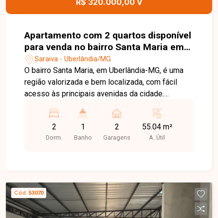
R$ 320.000,00 V
Apartamento com 2 quartos disponível
para venda no bairro Santa Maria em
Uberlândia-MG
Saraiva - Uberlândia/MG
O bairro Santa Maria, em Uberlândia-MG, é uma
região valorizada e bem localizada, com fácil
acesso às principais avenidas da cidade.
Próximo a supermercados, escolas, farmácias,
restaurantes e diversos comércios, oferece
2
1
2
55.04 m²
praticidade, conforto e qualidade de vida para
Dorm.
Banho
Garagens
A. Útil
seus moradores. Apartamento com ambientes
bem distribuídos, composto por sala ampla em
02 ambientes com acesso à sacada, 02 quartos
com armários planejados, banheiro social com
armário e box, cozinha com armários planejados
Cód.
53070
e área de serviço independente. O condomínio
conta com elevador e salão de festas,