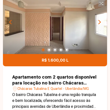
R$ 1.600,00 L
Apartamento com 2 quartos disponível
para locação no bairro Chácaras
Tubalina em Uberlândia-MG
Chácaras Tubalina E Quartel - Uberlândia/MG
O bairro Chácaras Tubalina é uma região tranquila
e bem localizada, oferecendo fácil acesso às
principais avenidas de Uberlândia e proximidade