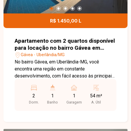
apartamento bem localizado, em condomínio com
estrutura completa e ótimo custo-benefício. Entre
em contato e agende sua visita!
R$ 1.450,00 L
Apartamento com 2 quartos disponível
para locação no bairro Gávea em
Uberlândia-MG
Gávea - Uberlândia/MG
No bairro Gávea, em Uberlândia-MG, você
encontra uma região em constante
desenvolvimento, com fácil acesso às principais
vias da cidade e proximidade com
supermercados, escolas, farmácias e diversos
2
1
1
54 m²
comércios, proporcionando praticidade e
Dorm.
Banho
Garagem
A. Útil
qualidade de vida. Apartamento disponível para
locação com aproximadamente 54 m² de área
privativa. O imóvel conta com sala, cozinha com
armários planejados, 2 quartos, sendo 1 com