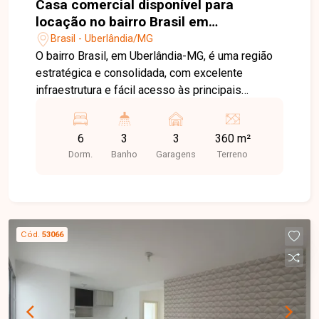
Casa comercial disponível para
locação no bairro Brasil em
Uberlândia-MG
Brasil - Uberlândia/MG
O bairro Brasil, em Uberlândia-MG, é uma região
estratégica e consolidada, com excelente
infraestrutura e fácil acesso às principais
avenidas da cidade. Próximo ao Centro, conta
com ampla oferta de comércios, bancos,
6
3
3
360 m²
restaurantes, escolas e serviços, sendo uma
Dorm.
Banho
Garagens
Terreno
excelente localização para empresas e
profissionais. Casa comercial com frente recuada
para 03 vagas de estacionamento, composta por
recepção planejada, sala de reuniões equipada,
04 salas de atendimento, banheiros masculino e
Cód.
53066
feminino, cozinha, área de serviço e espaço
gourmet com churrasqueira. Como diferencial, o
imóvel dispõe de uma edícula completa com
sala, 02 quartos, banheiro, cozinha e lavanderia,
oferecendo versatilidade para diversas