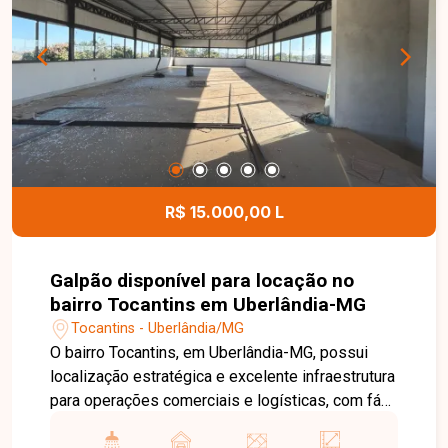
proporcionando mais comodidade, segurança e
lazer para toda a família. Entre em contato para
mais informações e agende uma visita para
conhecer este excelente apartamento.
R$ 15.000,00 L
Galpão disponível para locação no
bairro Tocantins em Uberlândia-MG
Tocantins - Uberlândia/MG
O bairro Tocantins, em Uberlândia-MG, possui
localização estratégica e excelente infraestrutura
para operações comerciais e logísticas, com fácil
acesso à BR-365 e às principais vias da cidade.