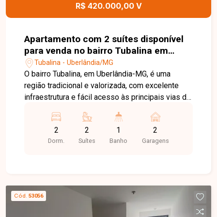
imóvel e ajudar você a encontrar o imóvel ideal
R$ 420.000,00 V
para morar ou investir.
Apartamento com 2 suítes disponível
para venda no bairro Tubalina em
Uberlândia-MG
Tubalina - Uberlândia/MG
O bairro Tubalina, em Uberlândia-MG, é uma
região tradicional e valorizada, com excelente
infraestrutura e fácil acesso às principais vias da
cidade. Próximo a supermercados, escolas,
farmácias, restaurantes e diversos comércios,
2
2
1
2
oferece praticidade, conforto e qualidade de vida
Dorm.
Suítes
Banho
Garagens
para toda a família. Apartamento com
aproximadamente 87m² de área privativa,
composto por sala ampla e integrada, 02 suítes,
sendo 01 com closet, lavabo, cozinha com
armários planejados e área de serviço
Cód.
53056
independente. O imóvel conta ainda com 02
vagas de garagem livres, oferecendo ambientes