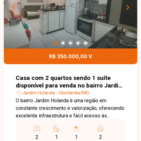
torneiras e chuveiros com aquecimento,
acabamento moderno e 04 vagas de garagem,
sendo 02 cobertas e 02 descobertas,
proporcionando conforto, sofisticação e
funcionalidade. Entre em contato para mais
informações e agende uma visita para conhecer
esta excelente oportunidade.
R$ 350.000,00 V
Casa com 2 quartos sendo 1 suíte
disponível para venda no bairro Jardim
Holanda em Uberlândia-MG
Jardim Holanda - Uberlândia/MG
O bairro Jardim Holanda é uma região em
constante crescimento e valorização, oferecendo
excelente infraestrutura e fácil acesso às
principais vias de Uberlândia. Próximo a
supermercados, escolas, farmácias, comércios e
2
1
1
2
diversos serviços, o bairro proporciona