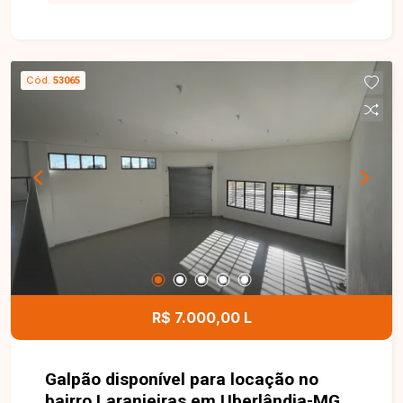
locação com aproximadamente 45 m² de área
privativa. O imóvel conta com sala, cozinha com
armários planejados, 2 quartos, banheiro social e
1 vaga de garagem. Os ambientes são bem
Cód.
53065
distribuídos, oferecendo conforto e
funcionalidade para o dia a dia. O condomínio
dispõe de portaria 24 horas, playground, quadra
esportiva e quiosque com churrasqueira,
proporcionando mais segurança, lazer e
comodidade para toda a família. Uma excelente
oportunidade para quem busca um apartamento
bem localizado, com condomínio completo e
ótimo custo-benefício. Entre em contato e
agende sua visita!
R$ 7.000,00 L
Galpão disponível para locação no
bairro Laranjeiras em Uberlândia-MG