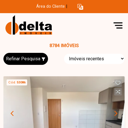
Área do Cliente
|
8784 IMÓVEIS
Refinar Pesquisa
Cód.
53086