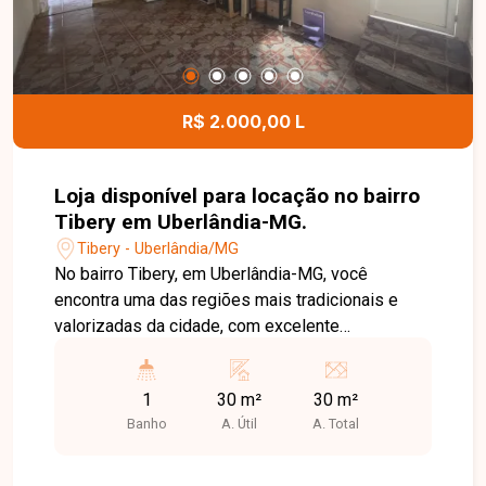
oportunidade comercial.
R$ 2.000,00 L
Loja disponível para locação no bairro
Tibery em Uberlândia-MG.
Tibery - Uberlândia/MG
No bairro Tibery, em Uberlândia-MG, você
encontra uma das regiões mais tradicionais e
valorizadas da cidade, com excelente
infraestrutura, grande fluxo de pessoas e fácil
acesso às principais avenidas, além de estar
1
30 m²
30 m²
próximo a comércios, bancos, supermercados e
Banho
A. Útil
A. Total
diversos serviços. Loja disponível para locação
com aproximadamente 30 m² de área construída.
O imóvel conta com amplo espaço principal, 1