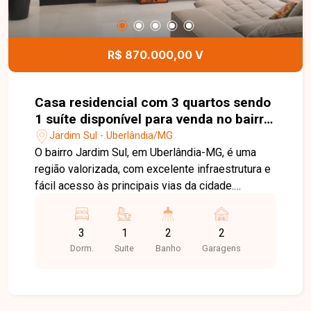
apartamento moderno, bem localizado e com
condomínio completo em uma das regiões que
mais crescem em Uberlândia. Entre em contato e
R$ 870.000,00 V
agende sua visita!
Casa residencial com 3 quartos sendo
1 suíte disponível para venda no bairro
Jardim Sul em Uberlândia-MG
Jardim Sul - Uberlândia/MG
O bairro Jardim Sul, em Uberlândia-MG, é uma
região valorizada, com excelente infraestrutura e
fácil acesso às principais vias da cidade.
Próximo a supermercados, escolas, farmácias,
restaurantes e diversos serviços, oferece
3
1
2
2
praticidade, conforto e qualidade de vida para
Dorm.
Suite
Banho
Garagens
toda a família. Casa com aproximadamente
100m² de área construída em terreno de 180m²,
composta por sala com pé-direito alto, painel
planejado e ampla janela, 03 quartos, sendo 01