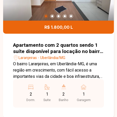
R$ 1.800,00 L
Apartamento com 2 quartos sendo 1
suíte disponível para locação no bairro
Laranjeiras em Uberlândia-MG
Laranjeiras - Uberlândia/MG
O bairro Laranjeiras, em Uberlândia-MG, é uma
região em crescimento, com fácil acesso a
importantes vias da cidade e boa infraestrutura,
além de proximidade com comércios e serviços.
Apartamento novo, primeira locação, composto
2
1
2
1
por sala em 2 ambientes, cozinha com armários
Dorm.
Suite
Banho
Garagem
planejados e cooktop, sacada integrada sendo
área de serviço, 2 quartos sendo 1 suíte com
armário, 1 banheiro social ambos banheiros com