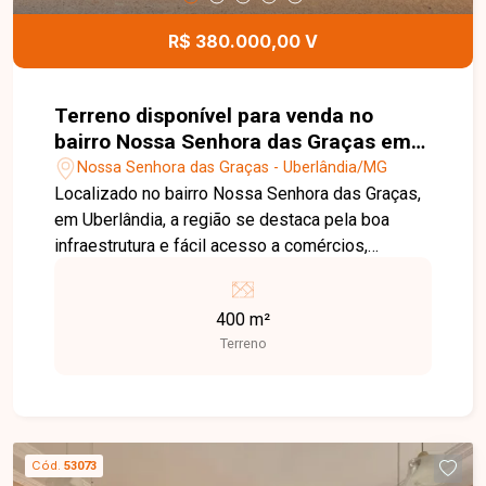
Entre em contato e agende sua visita!
R$ 380.000,00 V
Terreno disponível para venda no
bairro Nossa Senhora das Graças em
Uberlândia MG
Nossa Senhora das Graças - Uberlândia/MG
Localizado no bairro Nossa Senhora das Graças,
em Uberlândia, a região se destaca pela boa
infraestrutura e fácil acesso a comércios,
escolas e serviços essenciais, sendo uma ótima
opção para quem busca praticidade no dia a dia.
400 m²
O imóvel possui 400 m² de terreno, amplo e bem
Terreno
localizado dentro do bairro, ideal para construção
de barracão. Uma excelente oportunidade para
quem deseja construir ou investir em uma região
estratégica. Entre em contato para mais
informações!
Cód.
53073