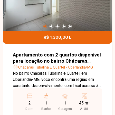
atividades comerciais. Uma excelente opção para
clínicas, escritórios, escolas, consultórios ou
empresas que buscam um imóvel amplo,
funcional e muito bem localizado. Entre em
contato para mais informações e agende uma
visita para conhecer esta excelente oportunidade
R$ 1.300,00 L
comercial.
Apartamento com 2 quartos disponível
para locação no bairro Chácaras
Tubalina E Quartel em Uberlândia-MG
Chácaras Tubalina E Quartel - Uberlândia/MG
No bairro Chácaras Tubalina e Quartel, em
Uberlândia-MG, você encontra uma região em
constante desenvolvimento, com fácil acesso às
principais vias da cidade e proximidade com
supermercados, escolas, farmácias e diversos
2
1
1
45 m²
comércios, proporcionando praticidade e
Dorm.
Banho
Garagem
A. Útil
qualidade de vida. Apartamento disponível para