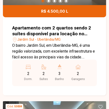
para morar com conforto e tranquilidade.
R$ 4.500,00 L
Apartamento com 2 quartos sendo 2
suítes disponível para locação no
bairro Jardim Sul em Uberlândia-MG
Jardim Sul - Uberlândia/MG
O bairro Jardim Sul, em Uberlândia-MG, é uma
região valorizada, com excelente infraestrutura e
fácil acesso às principais vias da cidade.
Próximo a supermercados, escolas, restaurantes,
farmácias e diversos serviços, oferece
2
2
3
2
praticidade, conforto e qualidade de vida.
Dorm.
Suítes
Banho
Garagens
Apartamento disponível para locação com
aproximadamente 86m² de área privativa,
composto por sala de estar com painel para TV,
sala de jantar, 02 suítes com armários planejados,
lavabo, cozinha completa com armários e
Cód.
53058