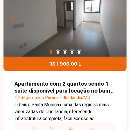
modernos, bem distribuídos e prontos para
morar, ideal para quem busca conforto e
funcionalidade. Entre em contato para mais
informações e agende uma visita para conhecer
este excelente apartamento.
R$ 1.900,00 L
Apartamento com 2 quartos sendo 1
suíte disponível para locação no bairro
Santa Mônica em Uberlândia-MG
Segismundo Pereira - Uberlândia/MG
O bairro Santa Mônica é uma das regiões mais
valorizadas de Uberlândia, oferecendo
infraestrutura completa, fácil acesso às
principais avenidas da cidade e proximidade com