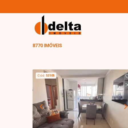
8770 IMÓVEIS
Cód.
53105