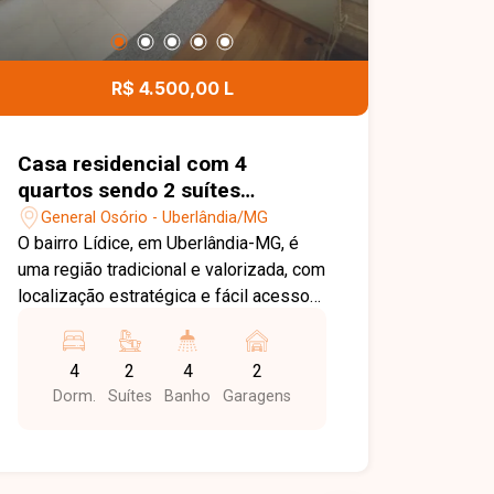
R$ 4.500,00 L
Casa residencial com 4
quartos sendo 2 suítes
disponível para locação no
General Osório - Uberlândia/MG
bairro General Osório em
O bairro Lídice, em Uberlândia-MG, é
Uberlândia-MG
uma região tradicional e valorizada, com
localização estratégica e fácil acesso
às principais vias da cidade. Próximo a
comércios, escolas, restaurantes,
4
2
4
2
bancos e diversos serviços, oferece
Dorm.
Suítes
Banho
Garagens
praticidade e excelente estrutura para
moradia ou instalação de atividades
profissionais. Casa residencial ou
comercial com ambientes amplos e