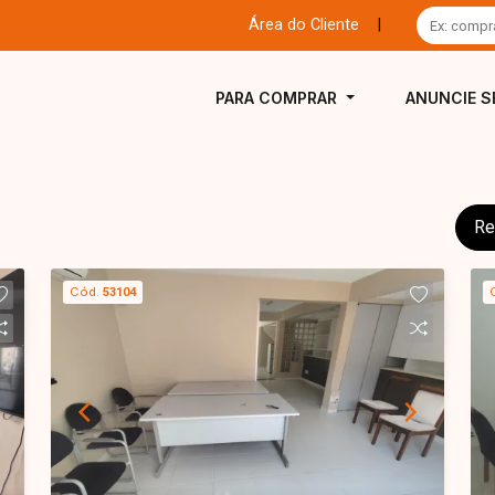
Área do Cliente
|
PARA COMPRAR
ANUNCIE S
Re
Cód.
53104