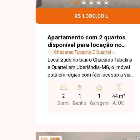
para conhecer esta excelente
oportunidade comercial.
R$ 1.300,00 L
Apartamento com 2 quartos
disponível para locação no
bairro Chácaras Tubalina E
Chácaras Tubalina E Quartel -
Quartel em Uberlândia-MG
Uberlândia/MG
Localizado no bairro Chácaras Tubalina
e Quartel em Uberlândia-MG, o imóvel
está em região com fácil acesso a vias
principais, comércios e serviços,
proporcionando praticidade no dia a dia.
2
1
1
44 m²
O apartamento é novo primeira locação
Dorm.
Banho
Garagem
A. Útil
no segundo piso apenas um lance de
escada, composto por sala em 2
ambientes, cozinha, área de serviço
com tanque, banheiro social com box
(vai ser instalado o Box), 2 quartos, 1
Cód.
53086