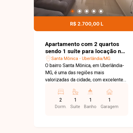
R$ 2.700,00 L
Apartamento com 2 quartos
sendo 1 suíte para locação no
bairro Santa Mônica em
Santa Mônica - Uberlândia/MG
Uberlândia-MG
O bairro Santa Mônica, em Uberlândia-
MG, é uma das regiões mais
valorizadas da cidade, com excelente
infraestrutura e localização privilegiada,
especialmente por sua proximidade à
2
1
1
1
Universidade Federal de Uberlândia
Dorm.
Suite
Banho
Garagem
(UFU). A região conta com ampla oferta
de supermercados, restaurantes,
farmácias, bancos, escolas e diversos
serviços, sendo uma excelente opção