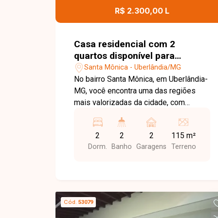
informações e agende uma visita para
R$ 2.300,00 L
conhecer este imóvel.
Casa residencial com 2
quartos disponível para
locação no bairro Santa
Santa Mônica - Uberlândia/MG
Mônica em Uberlândia-MG
No bairro Santa Mônica, em Uberlândia-
MG, você encontra uma das regiões
mais valorizadas da cidade, com
excelente infraestrutura, fácil acesso
às principais avenidas e proximidade
2
2
2
115 m²
com supermercados, escolas,
Dorm.
Banho
Garagens
Terreno
farmácias, restaurantes, universidades
e diversos comércios, proporcionando
praticidade e qualidade de vida. Casa
disponível para locação em excelente
localização. O imóvel conta com sala
Cód.
53079
ampla, 2 quartos, banheiro social,