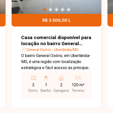
R$ 3.500,00 L
Casa comercial disponível para
locação no bairro General
Osório em Uberlândia-MG
General Osório - Uberlândia/MG
O bairro General Osório, em Uberlândia-
MG, é uma região com localização
estratégica e fácil acesso às principais
vias da cidade, oferecendo praticidade
para empresas e profissionais. A
2
1
2
120 m²
proximidade com comércios, serviços
Dorm.
Banho
Garagens
Terreno
e outros estabelecimentos torna a
região uma excelente opção para
instalação de atividades comerciais.
Casa comercial composta por 02 salas,