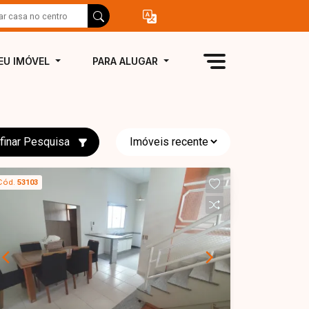
EU IMÓVEL
PARA ALUGAR
finar Pesquisa
Cód.
53103