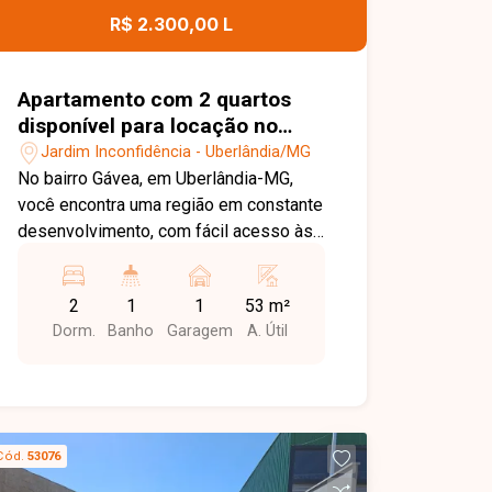
verde, playground e zelador,
R$ 2.300,00 L
proporcionando mais segurança, lazer e
tranquilidade para os moradores. Uma
excelente oportunidade para quem
Apartamento com 2 quartos
busca um apartamento mobiliado, bem
disponível para locação no
localizado e em um condomínio com
bairro Jardim Inconfidência em
Jardim Inconfidência - Uberlândia/MG
ótima infraestrutura. Entre em contato e
Uberlândia-MG
No bairro Gávea, em Uberlândia-MG,
agende sua visita!
você encontra uma região em constante
desenvolvimento, com fácil acesso às
principais vias da cidade e proximidade
com supermercados, escolas,
2
1
1
53 m²
farmácias e diversos comércios,
Dorm.
Banho
Garagem
A. Útil
proporcionando praticidade e qualidade
de vida. Apartamento disponível para
locação com aproximadamente 54 m²
de área privativa. O imóvel conta com
sala, cozinha com armários planejados,
Cód.
53076
2 quartos, sendo 1 com guarda-roupa,