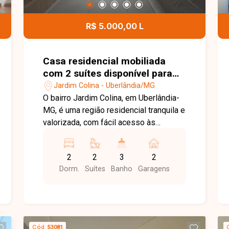
diferencial de uma suíte com
hidromassagem em uma das regiões
R$ 5.000,00 L
que mais crescem em Uberlândia. Entre
em contato e agende sua visita!
Casa residencial mobiliada
com 2 suítes disponível para
locação no bairro Jardim
Jardim Colina - Uberlândia/MG
Colina em Uberlândia-MG
O bairro Jardim Colina, em Uberlândia-
MG, é uma região residencial tranquila e
valorizada, com fácil acesso às
principais vias da cidade e excelente
infraestrutura. Próximo a
2
2
3
2
supermercados, escolas, farmácias e
Dorm.
Suítes
Banho
Garagens
diversos comércios, oferece
praticidade, segurança e qualidade de
vida para toda a família. Linda casa
sobrado totalmente mobiliada,
distribuída em dois pavimentos. No 1º
Cód.
53081