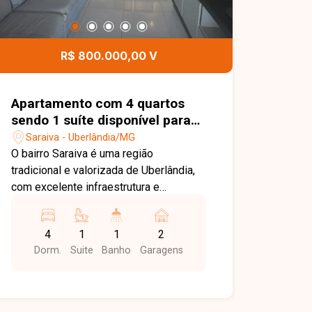
R$ 800.000,00 V
Apartamento com 4 quartos
sendo 1 suíte disponível para
venda no bairro Saraiva em
Saraiva - Uberlândia/MG
Uberlândia-MG
O bairro Saraiva é uma região
tradicional e valorizada de Uberlândia,
com excelente infraestrutura e
localização estratégica. Próximo a
supermercados, escolas, farmácias,
4
1
1
2
restaurantes, comércios e diversos
Dorm.
Suite
Banho
Garagens
serviços, oferece fácil acesso às
principais vias da cidade e proporciona
praticidade e qualidade de vida para
toda a família. O apartamento conta com