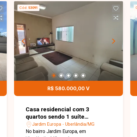
Cód.
53091
R$ 580.000,00 V
Casa residencial com 3
quartos sendo 1 suíte
disponível para venda no bairro
Jardim Europa - Uberlândia/MG
Jardim Europa em Uberlândia-
No bairro Jardim Europa, em