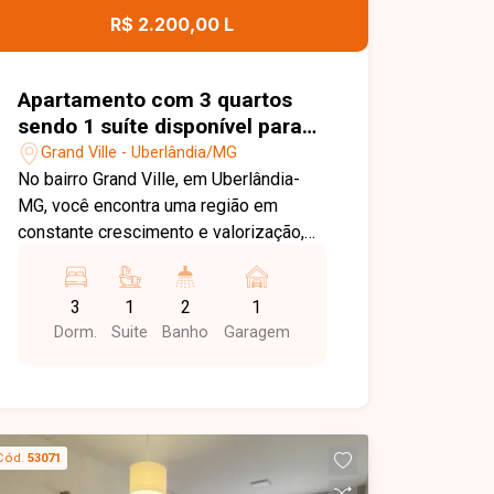
para toda a família. Uma excelente
R$ 2.200,00 L
oportunidade para quem busca um
apartamento bem localizado, em
condomínio com estrutura completa e
Apartamento com 3 quartos
ótimo custo-benefício. Entre em
sendo 1 suíte disponível para
contato e agende sua visita!
locação no bairro Grand Ville
Grand Ville - Uberlândia/MG
em Uberlândia-MG
No bairro Grand Ville, em Uberlândia-
MG, você encontra uma região em
constante crescimento e valorização,
com excelente infraestrutura, fácil
acesso às principais vias da cidade e
3
1
2
1
proximidade com supermercados,
Dorm.
Suite
Banho
Garagem
escolas, farmácias e diversos
comércios, proporcionando praticidade
e qualidade de vida. Apartamento
disponível para locação, composto por
sala ampla com sacada, 3 quartos,
Cód.
53071
sendo 1 suíte, banheiro social, cozinha