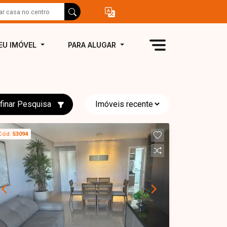
EU IMÓVEL
PARA ALUGAR
finar Pesquisa
Cód.
53094