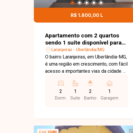
e agende sua visita para conhecer essa
oportunidade.
R$ 1.800,00 L
Apartamento com 2 quartos
sendo 1 suíte disponível para
locação no bairro Laranjeiras
Laranjeiras - Uberlândia/MG
em Uberlândia-MG
O bairro Laranjeiras, em Uberlândia-MG,
é uma região em crescimento, com fácil
acesso a importantes vias da cidade e
boa infraestrutura, além de proximidade
com comércios e serviços.
2
1
2
1
Apartamento novo, primeira locação,
Dorm.
Suite
Banho
Garagem
composto por sala em 2 ambientes,
cozinha com armários planejados e
cooktop, sacada integrada sendo área
de serviço, 2 quartos sendo 1 suíte
com armário, 1 banheiro social ambos
Cód.
53083