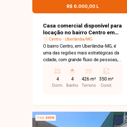
Uberlândia. Entre em contato e agende
R$ 6.000,00 L
sua visita!
Casa comercial disponível para
locação no bairro Centro em
Uberlândia-MG
Centro - Uberlândia/MG
O bairro Centro, em Uberlândia-MG, é
uma das regiões mais estratégicas da
cidade, com grande fluxo de pessoas,
excelente infraestrutura e fácil acesso
às principais avenidas. Próximo a
4
4
426 m²
350 m²
bancos, comércios, restaurantes,
Dorm.
Banho
Terreno
Const.
órgãos públicos e diversos serviços, é
uma localização ideal para empresas e
estabelecimentos comerciais. Casa
comercial composta por recepção, sala
em 02 ambientes, 02 banheiros no piso
Cód.
53076
térreo, amplo salão, 02 cozinhas, sendo