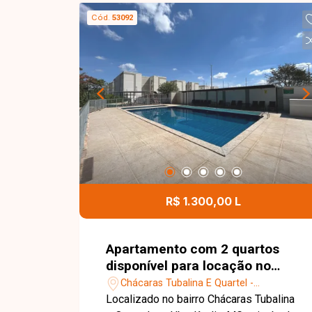
Cód.
53092
R$ 1.300,00 L
Apartamento com 2 quartos
disponível para locação no
bairro Chácaras Tubalina E
Chácaras Tubalina E Quartel -
Quartel em Uberlândia-MG
Uberlândia/MG
Localizado no bairro Chácaras Tubalina