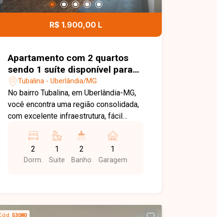
banheiro de serviço, quintal espaçoso e
garagem para até 04 veículos,
R$ 1.900,00 L
proporcionando conforto e
funcionalidade para toda a família. O
proprietário avalia permuta por
Apartamento com 2 quartos
apartamento. Entre em contato para
sendo 1 suíte disponível para
mais informações e agende uma visita
locação no bairro Tubalina em
Tubalina - Uberlândia/MG
para conhecer esta excelente
Uberlândia-MG
No bairro Tubalina, em Uberlândia-MG,
oportunidade.
você encontra uma região consolidada,
com excelente infraestrutura, fácil
acesso às principais vias da cidade e
proximidade com supermercados,
2
1
2
1
escolas, farmácias e diversos
Dorm.
Suite
Banho
Garagem
comércios, proporcionando praticidade
e qualidade de vida. Apartamento
mobiliado disponível para locação,
composto por sala em dois ambientes,
cozinha com armários, área de serviço,
Cód.
53080