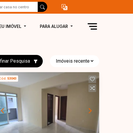
EU IMÓVEL
PARA ALUGAR
finar Pesquisa
Cód.
53043