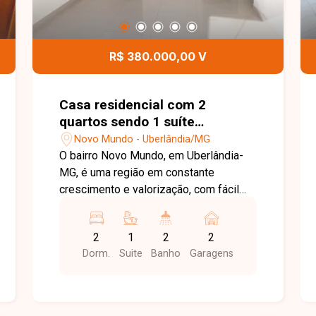
R$ 380.000,00 V
Casa residencial com 2
quartos sendo 1 suíte
disponível para venda no bairro
Novo Mundo - Uberlândia/MG
Novo Mundo em Uberlândia-
O bairro Novo Mundo, em Uberlândia-
MG
MG, é uma região em constante
crescimento e valorização, com fácil
acesso às principais vias da cidade e
infraestrutura que oferece praticidade
2
1
2
2
no dia a dia. Próximo a comércios,
Dorm.
Suite
Banho
Garagens
escolas, supermercados e diversos
serviços, proporciona conforto e
qualidade de vida para toda a família.
Casa com aproximadamente 70m² de