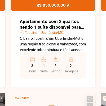
sua visita!
R$ 850.000,00 V
Apartamento com 2 quartos
sendo 1 suíte disponível para
locação no bairro Tubalina em
Tubalina - Uberlândia/MG
Uberlândia-MG
O bairro Tubalina, em Uberlândia-MG, é
uma região tradicional e valorizada, com
excelente infraestrutura e fácil acesso
às principais vias da cidade. Próximo a
supermercados, escolas, farmácias,
3
1
3
2
comércios e diversos serviços,
Dorm.
Suite
Banho
Garagens
oferece praticidade e qualidade de vida
para toda a família. Cobertura com sol
da manhã com aproximadamente 149m²
de área privativa, distribuída em dois
pavimentos. No primeiro piso, o imóvel
Cód.
53023
conta com sala de estar, sacada, 03