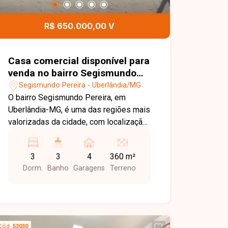
informações e agende uma visita para
conhecer este excelente apartamento.
R$ 650.000,00 V
Casa comercial disponível para
venda no bairro Segismundo
Pereira em Uberlândia-MG
Segismundo Pereira - Uberlândia/MG
O bairro Segismundo Pereira, em
Uberlândia-MG, é uma das regiões mais
valorizadas da cidade, com localização
privilegiada ao lado do Parque do
Sabiá. Conta com excelente
3
3
4
360 m²
infraestrutura, fácil acesso às principais
Dorm.
Banho
Garagens
Terreno
avenidas, rodovias e ao anel viário,
além de estar próximo a escolas,
pontos de ônibus, comércios e
diversos serviços, proporcionando
praticidade e qualidade de vida. Imóvel
Cód.
53030