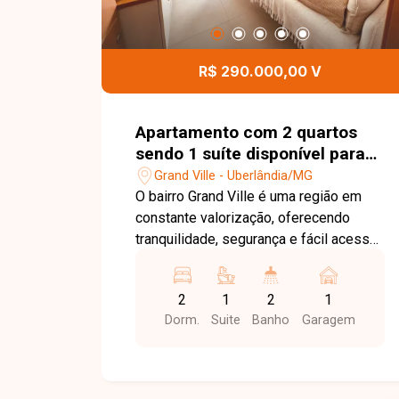
R$ 290.000,00 V
Apartamento com 2 quartos
sendo 1 suíte disponível para
venda no bairro Grand Ville em
Grand Ville - Uberlândia/MG
Uberlândia-MG
O bairro Grand Ville é uma região em
constante valorização, oferecendo
tranquilidade, segurança e fácil acesso
às principais vias de Uberlândia.
Próximo a supermercados, escolas,
2
1
2
1
farmácias, comércios e diversos
Dorm.
Suite
Banho
Garagem
serviços, proporciona praticidade e
qualidade de vida para quem busca
morar ou investir. Sala com sacada
integrada, 2 quartos, sendo 1 suíte,