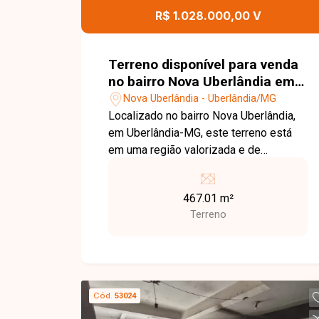
R$ 1.028.000,00 V
veículos, sendo 2 vagas cobertas. Esta
é uma oportunidade para quem busca
um imóvel moderno, completo e pronto
Terreno disponível para venda
para morar, em condomínio fechado
no bairro Nova Uberlândia em
com segurança, tranquilidade e
Uberlândia-MG
Nova Uberlândia - Uberlândia/MG
excelente localização. Agende sua
Localizado no bairro Nova Uberlândia,
visita e venha conhecer de perto todos
em Uberlândia-MG, este terreno está
os diferenciais desta incrível
em uma região valorizada e de
residência!
excelente padrão, oferecendo fácil
acesso às principais vias da cidade e
467.01 m²
proximidade com supermercados,
Terreno
escolas, restaurantes, farmácias e
diversos serviços. O condomínio
residencial proporciona segurança,
tranquilidade e qualidade de vida para
quem busca construir com conforto e
Cód.
53024
exclusividade. O imóvel consiste em