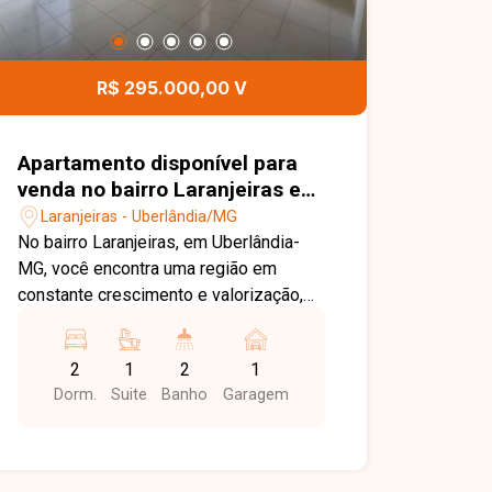
R$ 295.000,00 V
Apartamento disponível para
venda no bairro Laranjeiras em
Uberlândia-MG
Laranjeiras - Uberlândia/MG
No bairro Laranjeiras, em Uberlândia-
MG, você encontra uma região em
constante crescimento e valorização,
com excelente infraestrutura, fácil
acesso às principais vias da cidade e
2
1
2
1
proximidade com supermercados,
Dorm.
Suite
Banho
Garagem
escolas, farmácias e diversos
comércios, proporcionando praticidade
e qualidade de vida. Apartamento novo
disponível para locação, composto por