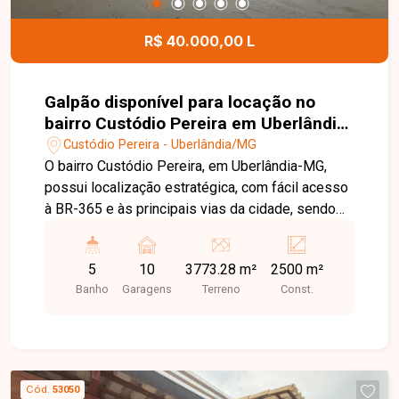
R$ 40.000,00 L
Galpão disponível para locação no
bairro Custódio Pereira em Uberlândia-
MG
Custódio Pereira - Uberlândia/MG
O bairro Custódio Pereira, em Uberlândia-MG,
possui localização estratégica, com fácil acesso
à BR-365 e às principais vias da cidade, sendo
uma excelente região para empresas que
necessitam de logística eficiente, mobilidade e
5
10
3773.28 m²
2500 m²
infraestrutura para grandes operações. Imóvel
Banho
Garagens
Terreno
Const.
comercial com aproximadamente 2.500m² de
área construída, constituído por 03 galpões
amplos, recepção, escritórios, copa, banheiros e
ampla área externa, oferecendo estrutura
completa para operações industriais, logísticas,
Cód.
53050