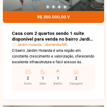
funcionalidade. Entre em contato para mais
informações e agende uma visita para conhecer
esta excelente oportunidade.
R$ 350.000,00 V
Casa com 2 quartos sendo 1 suíte
disponível para venda no bairro Jardim
Holanda em Uberlândia-MG
Jardim Holanda - Uberlândia/MG
O bairro Jardim Holanda é uma região em
constante crescimento e valorização, oferecendo
excelente infraestrutura e fácil acesso às
principais vias de Uberlândia. Próximo a
supermercados, escolas, farmácias, comércios e
2
1
1
2
diversos serviços, o bairro proporciona
Dorm.
Suite
Banho
Garagens
praticidade, tranquilidade e qualidade de vida
para toda a família. Sala, 2 quartos, sendo 1 suíte,
banheiro social, cozinha, área de serviço e 2
vagas de garagem. O imóvel possui 100 m² de