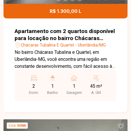
contato para mais informações e agende uma
visita para conhecer esta excelente oportunidade
R$ 1.300,00 L
comercial.
Apartamento com 2 quartos disponível
para locação no bairro Chácaras
Tubalina E Quartel em Uberlândia-MG
Chácaras Tubalina E Quartel - Uberlândia/MG
No bairro Chácaras Tubalina e Quartel, em
Uberlândia-MG, você encontra uma região em
constante desenvolvimento, com fácil acesso às
principais vias da cidade e proximidade com
supermercados, escolas, farmácias e diversos
2
1
1
45 m²
comércios, proporcionando praticidade e
Dorm.
Banho
Garagem
A. Útil
qualidade de vida. Apartamento disponível para
locação com aproximadamente 45 m² de área
privativa. O imóvel conta com sala, cozinha com
armários planejados, 2 quartos, banheiro social e
1 vaga de garagem. Os ambientes são bem
Cód.
53065
distribuídos, oferecendo conforto e