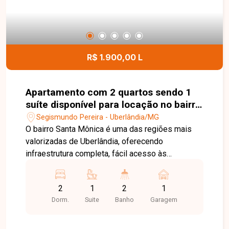
este excelente apartamento.
R$ 1.900,00 L
Apartamento com 2 quartos sendo 1
suíte disponível para locação no bairro
Santa Mônica em Uberlândia-MG
Segismundo Pereira - Uberlândia/MG
O bairro Santa Mônica é uma das regiões mais
valorizadas de Uberlândia, oferecendo
infraestrutura completa, fácil acesso às
principais avenidas da cidade e proximidade com
supermercados, universidades, escolas,
2
1
2
1
farmácias, restaurantes, academias e diversos
Dorm.
Suite
Banho
Garagem
serviços. Uma excelente opção para quem busca
conforto, praticidade e qualidade de vida. Sala
para 2 ambientes integrada à cozinha com