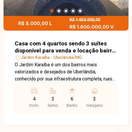
ao ar livre, segurança e portaria 24 horas. Entre
em contato para mais informações e agende uma
visita para conhecer este excelente apartamento.
R$ 1.650.000,00
R$ 8.000,00 L
R$ 1.600.000,00 V
Casa com 4 quartos sendo 3 suítes
disponível para venda e locação bairro
Jardim Karaíba em Uberlândia-MG
Jardim Karaíba - Uberlândia/MG
O Jardim Karaíba é um dos bairros mais
valorizados e desejados de Uberlândia,
conhecido por sua infraestrutura completa, ruas
arborizadas e excelente localização. A região
oferece fácil acesso às principais avenidas da
4
3
6
3
cidade, além de estar próxima a supermercados,
Dorm.
Suítes
Banho
Garagens
escolas, restaurantes, farmácias, academias e
diversos serviços, proporcionando conforto,
segurança e qualidade de vida. No pavimento
térreo, o imóvel dispõe de sala em 2 ambientes,