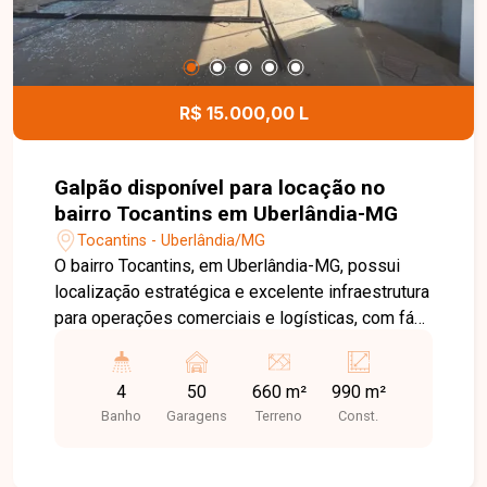
R$ 15.000,00 L
Galpão disponível para locação no
bairro Tocantins em Uberlândia-MG
Tocantins - Uberlândia/MG
O bairro Tocantins, em Uberlândia-MG, possui
localização estratégica e excelente infraestrutura
para operações comerciais e logísticas, com fácil
acesso à BR-365 e às principais vias da cidade.
A região é ideal para empresas que necessitam
4
50
660 m²
990 m²
de agilidade no transporte, distribuição e
Banho
Garagens
Terreno
Const.
movimentação de cargas. Galpão comercial em
fase final de construção, composto por 03
pavimentos com aproximadamente 330m² cada,