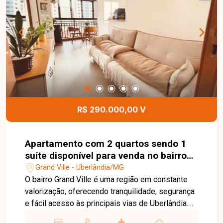
localizações da cidade. Entre em contato para
mais informações e agende uma visita para
conhecer este excelente imóvel.
R$ 290.000,00 V
Apartamento com 2 quartos sendo 1
suíte disponível para venda no bairro
Grand Ville em Uberlândia-MG
Grand Ville - Uberlândia/MG
O bairro Grand Ville é uma região em constante
valorização, oferecendo tranquilidade, segurança
e fácil acesso às principais vias de Uberlândia.
Próximo a supermercados, escolas, farmácias,