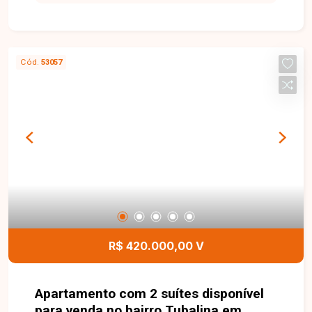
proporcionando praticidade, conforto e qualidade
de vida para toda a família. Sala ampla e bem
iluminada, 3 quartos, sendo 1 suíte, banheiro
social, cozinha espaçosa e funcional, área de
Cód.
53057
serviço, quintal e garagem. Edícula no fundo com
despensa e banheiro. O imóvel possui
aproximadamente 132,46 m² de área construída,
com ambientes bem distribuídos que oferecem
conforto, praticidade e excelente aproveitamento
dos espaços, sendo ideal para quem busca um
lar aconchegante em uma localização
privilegiada. Entre em contato com a Delta
Imóveis e agende sua visita. Nossa equipe está
pronta para apresentar todos os detalhes deste
imóvel e ajudar você a encontrar o imóvel ideal
R$ 420.000,00 V
para morar ou investir.
Apartamento com 2 suítes disponível
para venda no bairro Tubalina em