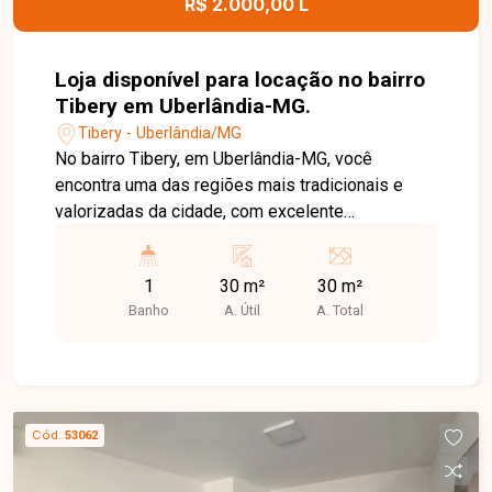
R$ 2.000,00 L
Loja disponível para locação no bairro
Tibery em Uberlândia-MG.
Tibery - Uberlândia/MG
No bairro Tibery, em Uberlândia-MG, você
encontra uma das regiões mais tradicionais e
valorizadas da cidade, com excelente
infraestrutura, grande fluxo de pessoas e fácil
acesso às principais avenidas, além de estar
1
30 m²
30 m²
próximo a comércios, bancos, supermercados e
Banho
A. Útil
A. Total
diversos serviços. Loja disponível para locação
com aproximadamente 30 m² de área construída.
O imóvel conta com amplo espaço principal, 1
cômodo que pode ser utilizado como escritório
ou depósito, 1 banheiro e cozinha com copa.
Cód.
53062
Possui pé-direito alto e excelente ventilação
natural, proporcionando um ambiente confortável