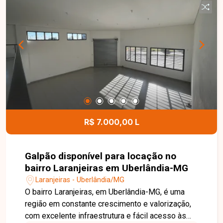
funcionalidade para o dia a dia. O condomínio
dispõe de portaria 24 horas, playground, quadra
esportiva e quiosque com churrasqueira,
proporcionando mais segurança, lazer e
comodidade para toda a família. Uma excelente
oportunidade para quem busca um apartamento
bem localizado, com condomínio completo e
ótimo custo-benefício. Entre em contato e
agende sua visita!
R$ 7.000,00 L
Galpão disponível para locação no
bairro Laranjeiras em Uberlândia-MG
Laranjeiras - Uberlândia/MG
O bairro Laranjeiras, em Uberlândia-MG, é uma
região em constante crescimento e valorização,
com excelente infraestrutura e fácil acesso às