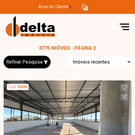
Área do Cliente
|
8775 IMÓVEIS - PÁGINA 2
Refinar Pesquisa
Cód.
53070