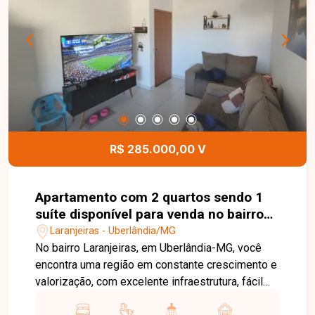
e funcional para diferentes tipos de atividades
comerciais. Uma excelente oportunidade para
instalar ou expandir o seu negócio em uma
localização estratégica e de fácil acesso. Entre
em contato e agende sua visita!
R$ 285.000,00 V
Apartamento com 2 quartos sendo 1
suíte disponível para venda no bairro
Laranjeiras em Uberlândia-MG
Laranjeiras - Uberlândia/MG
No bairro Laranjeiras, em Uberlândia-MG, você
encontra uma região em constante crescimento e
valorização, com excelente infraestrutura, fácil
acesso às principais vias da cidade e