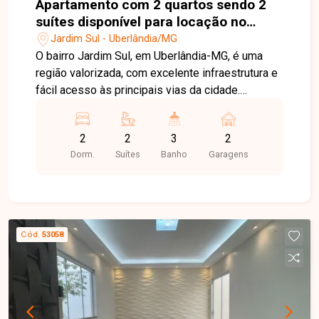
Apartamento com 2 quartos sendo 2
suítes disponível para locação no
bairro Jardim Sul em Uberlândia-MG
Jardim Sul - Uberlândia/MG
O bairro Jardim Sul, em Uberlândia-MG, é uma
região valorizada, com excelente infraestrutura e
fácil acesso às principais vias da cidade.
Próximo a supermercados, escolas, restaurantes,
farmácias e diversos serviços, oferece
2
2
3
2
praticidade, conforto e qualidade de vida.
Dorm.
Suítes
Banho
Garagens
Apartamento disponível para locação com
aproximadamente 86m² de área privativa,
composto por sala de estar com painel para TV,
sala de jantar, 02 suítes com armários planejados,
lavabo, cozinha completa com armários e
Cód.
53058
cooktop, lavanderia independente com armários,
ampla varanda com bancada e pia, além de 02
vagas de garagem térreas para veículos de
grande porte. O condomínio oferece
infraestrutura completa de lazer e conveniência,