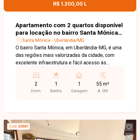
agende uma visita para conhecer este excelente
R$ 1.200,00 L
imóvel.
Apartamento com 2 quartos disponível
para locação no bairro Santa Mônica
em Uberlândia-MG
Santa Mônica - Uberlândia/MG
O bairro Santa Mônica, em Uberlândia-MG, é uma
das regiões mais valorizadas da cidade, com
excelente infraestrutura e fácil acesso às
principais avenidas. Próximo à UFU,
supermercados, escolas, farmácias, restaurantes
2
1
1
55 m²
e diversos comércios, oferece praticidade,
Dorm.
Banho
Garagem
A. Útil
conforto e qualidade de vida. Apartamento
disponível para locação com aproximadamente
55m² de área privativa, composto por sala de TV,
02 quartos, banheiro social com box em blindex,
cozinha com armários e 01 vaga de garagem
Cód.
53047
coberta. Uma excelente opção para quem busca
conforto e praticidade em uma das melhores