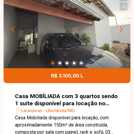
centros de distribuição, armazenagem ou
empresas de grande porte. Sua localização
privilegiada, com rápido acesso à Rodovia BR-
365, proporciona praticidade e eficiência para as
atividades comerciais. Entre em contato para
mais informações e agende uma visita para
conhecer esta excelente oportunidade comercial.
R$ 3.100,00 L
Casa MOBÍLIADA com 3 quartos sendo
1 suíte disponível para locação no
bairro Laranjeiras em Uberlândia-MG
Laranjeiras - Uberlândia/MG
Casa Mobiliada disponível para locação, com
aproximadamente 150m² de área construída,
composta por sala com painel, rack e sofá, 03