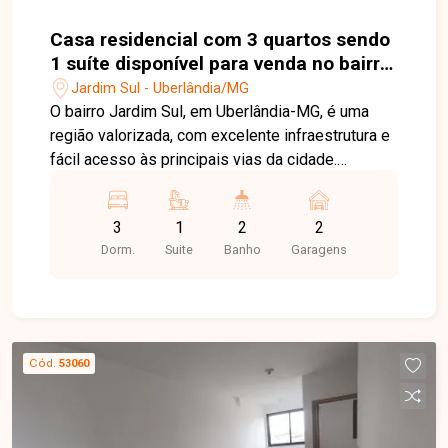
Casa residencial com 3 quartos sendo
1 suíte disponível para venda no bairro
Jardim Sul em Uberlândia-MG
Jardim Sul - Uberlândia/MG
O bairro Jardim Sul, em Uberlândia-MG, é uma
região valorizada, com excelente infraestrutura e
fácil acesso às principais vias da cidade.
Próximo a supermercados, escolas, farmácias,
restaurantes e diversos serviços, oferece
3
1
2
2
praticidade, conforto e qualidade de vida para
Dorm.
Suite
Banho
Garagens
toda a família. Casa com aproximadamente
100m² de área construída em terreno de 180m²,
composta por sala com pé-direito alto, painel
planejado e ampla janela, 03 quartos, sendo 01
suíte com móveis planejados, penteadeira com
Cód.
53060
iluminação em LED, espelhos e ar-condicionado,
banheiro social e banheiro da suíte com armários
planejados e chuveiros. A cozinha é completa,
equipada com móveis planejados, forno