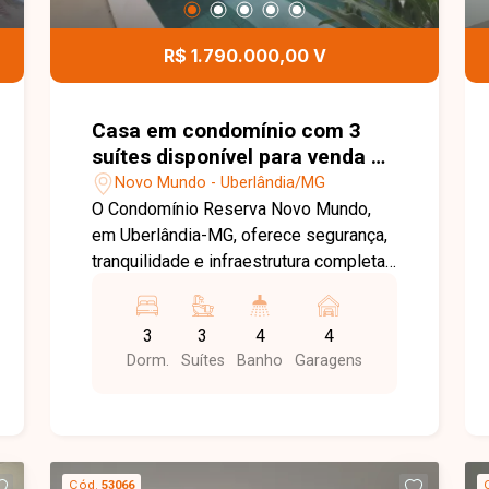
Imóveis e agende sua visita. Nossa
equipe está pronta para apresentar
R$ 1.790.000,00 V
todos os detalhes deste imóvel e
ajudar você a encontrar o imóvel ideal
para morar com conforto e tranquilidade
Casa em condomínio com 3
suítes disponível para venda no
bairro Novo Mundo em
Novo Mundo - Uberlândia/MG
Uberlândia-MG
O Condomínio Reserva Novo Mundo,
em Uberlândia-MG, oferece segurança,
tranquilidade e infraestrutura completa,
proporcionando conforto, lazer e
qualidade de vida para toda a família.
3
3
4
4
Com localização privilegiada e fácil
Dorm.
Suítes
Banho
Garagens
acesso às principais vias da cidade, é
uma excelente opção para quem busca
morar em um condomínio de alto
padrão. Casa com 174m² de área
construída em terreno de 295m²,
Cód.
53066