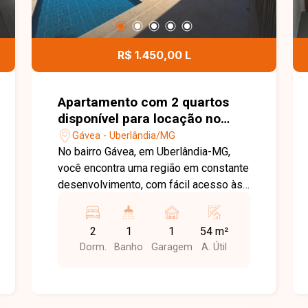
R$ 1.450,00 L
Apartamento com 2 quartos
disponível para locação no
bairro Gávea em Uberlândia-
Gávea - Uberlândia/MG
MG
No bairro Gávea, em Uberlândia-MG,
você encontra uma região em constante
desenvolvimento, com fácil acesso às
principais vias da cidade e proximidade
com supermercados, escolas,
2
1
1
54 m²
farmácias e diversos comércios,
Dorm.
Banho
Garagem
A. Útil
proporcionando praticidade e qualidade
de vida. Apartamento disponível para
locação com aproximadamente 54 m²
de área privativa. O imóvel conta com