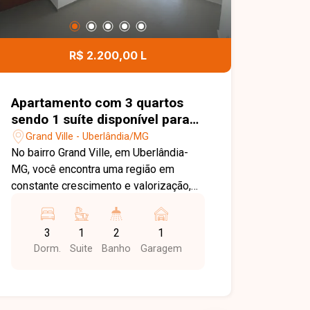
R$ 2.200,00 L
Apartamento com 3 quartos
sendo 1 suíte disponível para
locação no bairro Grand Ville
Grand Ville - Uberlândia/MG
em Uberlândia-MG
No bairro Grand Ville, em Uberlândia-
MG, você encontra uma região em
constante crescimento e valorização,
com excelente infraestrutura, fácil
acesso às principais vias da cidade e
3
1
2
1
proximidade com supermercados,
Dorm.
Suite
Banho
Garagem
escolas, farmácias e diversos
comércios, proporcionando praticidade
e qualidade de vida. Apartamento
disponível para locação, composto por