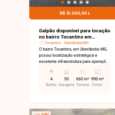
R$ 15.000,00 L
Galpão disponível para locação
no bairro Tocantins em
Uberlândia-MG
Tocantins - Uberlândia/MG
O bairro Tocantins, em Uberlândia-MG,
possui localização estratégica e
excelente infraestrutura para operações
comerciais e logísticas, com fácil
acesso à BR-365 e às principais vias
4
50
660 m²
990 m²
da cidade. A região é ideal para
Banho
Garagens
Terreno
Const.
empresas que necessitam de agilidade
no transporte, distribuição e
movimentação de cargas. Galpão
comercial em fase final de construção,
composto por 03 pavimentos com
Cód.
53067