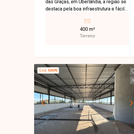
das Graças, em Uberlândia, a região se
destaca pela boa infraestrutura e fácil
acesso a comércios, escolas e
serviços essenciais, sendo uma ótima
400 m²
opção para quem busca praticidade no
Terreno
dia a dia. O imóvel possui 400 m² de
terreno, amplo e bem localizado dentro
do bairro, ideal para construção de
barracão. Uma excelente oportunidade
para quem deseja construir ou investir
Cód.
53070
em uma região estratégica. Entre em
contato para mais informações!