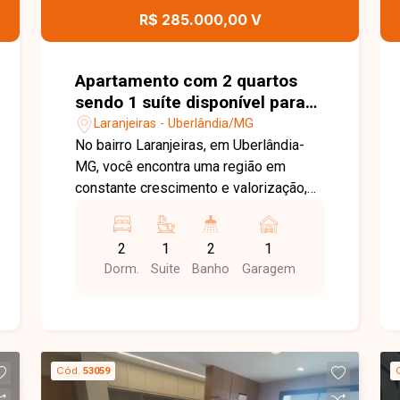
excelente oportunidade para quem
R$ 285.000,00 V
busca um apartamento bem localizado,
com condomínio completo e ótimo
custo-benefício. Entre em contato e
Apartamento com 2 quartos
agende sua visita!
sendo 1 suíte disponível para
venda no bairro Laranjeiras em
Laranjeiras - Uberlândia/MG
Uberlândia-MG
No bairro Laranjeiras, em Uberlândia-
MG, você encontra uma região em
constante crescimento e valorização,
com excelente infraestrutura, fácil
acesso às principais vias da cidade e
2
1
2
1
proximidade com supermercados,
Dorm.
Suite
Banho
Garagem
escolas, farmácias e diversos
comércios, proporcionando praticidade
e qualidade de vida. Apartamento
disponível para venda com
aproximadamente 53 m² de área
Cód.
53059
privativa. O imóvel conta com sala, 2