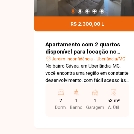
R$ 2.300,00 L
Apartamento com 2 quartos
disponível para locação no
bairro Jardim Inconfidência em
Jardim Inconfidência - Uberlândia/MG
Uberlândia-MG
No bairro Gávea, em Uberlândia-MG,
você encontra uma região em constante
desenvolvimento, com fácil acesso às
principais vias da cidade e proximidade
com supermercados, escolas,
2
1
1
53 m²
farmácias e diversos comércios,
Dorm.
Banho
Garagem
A. Útil
proporcionando praticidade e qualidade
de vida. Apartamento disponível para
locação com aproximadamente 54 m²
de área privativa. O imóvel conta com