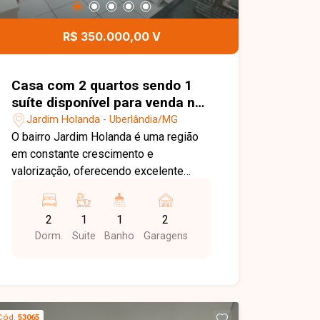
para conhecer este excelente
apartamento.
R$ 350.000,00 V
Casa com 2 quartos sendo 1
suíte disponível para venda no
bairro Jardim Holanda em
Jardim Holanda - Uberlândia/MG
Uberlândia-MG
O bairro Jardim Holanda é uma região
em constante crescimento e
valorização, oferecendo excelente
infraestrutura e fácil acesso às
principais vias de Uberlândia. Próximo a
2
1
1
2
supermercados, escolas, farmácias,
Dorm.
Suite
Banho
Garagens
comércios e diversos serviços, o bairro
proporciona praticidade, tranquilidade e
qualidade de vida para toda a família.
Sala, 2 quartos, sendo 1 suíte, banheiro
social, cozinha, área de serviço e 2
Cód.
53065