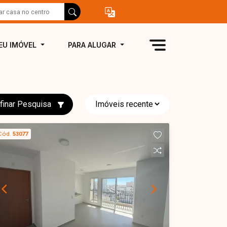
EU IMÓVEL
PARA ALUGAR
finar Pesquisa
Cód.
53077