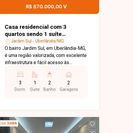
agende uma visita para conhecer esta
R$ 870.000,00 V
excelente oportunidade comercial.
Casa residencial com 3
quartos sendo 1 suíte
disponível para venda no bairro
Jardim Sul - Uberlândia/MG
Jardim Sul em Uberlândia-MG
O bairro Jardim Sul, em Uberlândia-MG,
é uma região valorizada, com excelente
infraestrutura e fácil acesso às
principais vias da cidade. Próximo a
supermercados, escolas, farmácias,
3
1
2
2
restaurantes e diversos serviços,
Dorm.
Suite
Banho
Garagens
oferece praticidade, conforto e
qualidade de vida para toda a família.
Casa com aproximadamente 100m² de
área construída em terreno de 180m²,
composta por sala com pé-direito alto,
Cód.
53058
painel planejado e ampla janela, 03