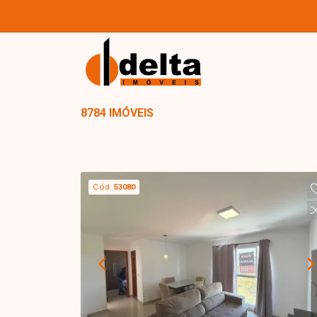
8784 IMÓVEIS
Cód.
53080