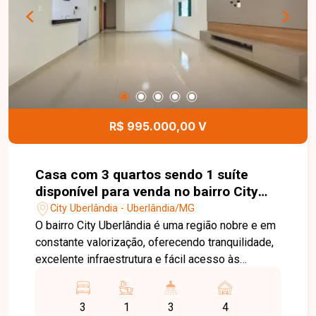
região em constante valorização de Uberlândia.
Entre em contato e agende sua visita!
R$ 995.000,00 V
Casa com 3 quartos sendo 1 suíte
disponível para venda no bairro City
Uberlândia em Uberlândia-MG
City Uberlândia - Uberlândia/MG
O bairro City Uberlândia é uma região nobre e em
constante valorização, oferecendo tranquilidade,
excelente infraestrutura e fácil acesso às
principais avenidas da cidade. Próximo ao Jardim
Karaíba, o bairro conta com supermercados,
3
1
3
4
escolas, farmácias, restaurantes e diversos