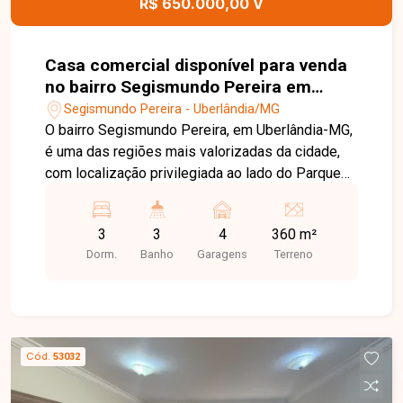
R$ 650.000,00 V
Casa comercial disponível para venda
no bairro Segismundo Pereira em
Uberlândia-MG
Segismundo Pereira - Uberlândia/MG
O bairro Segismundo Pereira, em Uberlândia-MG,
é uma das regiões mais valorizadas da cidade,
com localização privilegiada ao lado do Parque
do Sabiá. Conta com excelente infraestrutura,
fácil acesso às principais avenidas, rodovias e
3
3
4
360 m²
ao anel viário, além de estar próximo a escolas,
Dorm.
Banho
Garagens
Terreno
pontos de ônibus, comércios e diversos
serviços, proporcionando praticidade e qualidade
de vida. Imóvel com terreno de 360m², ideal para
lazer, confraternizações ou investimento,
reunindo excelente estrutura esportiva e
Cód.
53032
residencial. Possui ampla área gourmet,
banheiros masculino e feminino, cozinha em