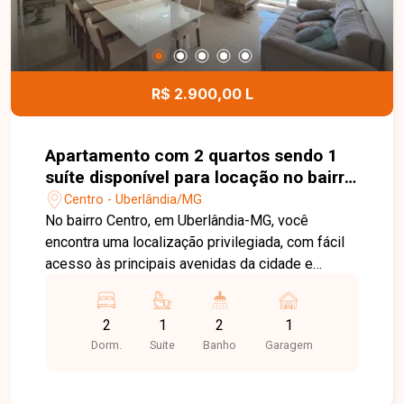
R$ 2.900,00 L
Apartamento com 2 quartos sendo 1
suíte disponível para locação no bairro
Centro em Uberlândia-MG
Centro - Uberlândia/MG
No bairro Centro, em Uberlândia-MG, você
encontra uma localização privilegiada, com fácil
acesso às principais avenidas da cidade e
próximo a supermercados, farmácias, bancos,
restaurantes, escolas e uma ampla variedade de
2
1
2
1
comércios e serviços, oferecendo praticidade e
Dorm.
Suite
Banho
Garagem
qualidade de vida. Apartamento mobiliado
disponível para locação, com aproximadamente
65 m² de área privativa. O imóvel conta com sala