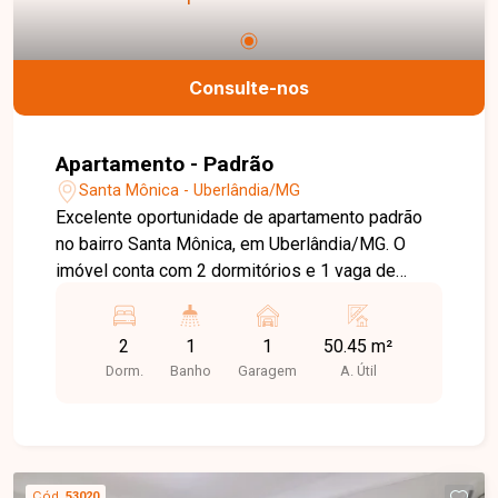
Consulte-nos
Apartamento - Padrão
Santa Mônica - Uberlândia/MG
Excelente oportunidade de apartamento padrão
no bairro Santa Mônica, em Uberlândia/MG. O
imóvel conta com 2 dormitórios e 1 vaga de
garagem, oferecendo conforto e praticidade para
sua família. Com uma área útil de 50,45 m², o
2
1
1
50.45 m²
apartamento é ideal para quem busca um lar
Dorm.
Banho
Garagem
A. Útil
aconchegante e bem localizado. Não perca a
chance de conhecer esse empreendimento!
Cód.
53020