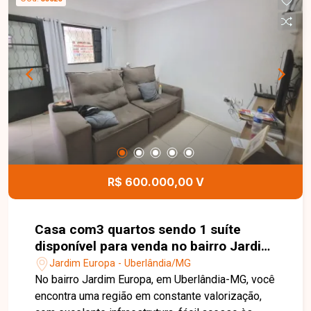
R$ 600.000,00 V
Casa com3 quartos sendo 1 suíte
disponível para venda no bairro Jardim
Europa em Uberlândia-MG
Jardim Europa - Uberlândia/MG
No bairro Jardim Europa, em Uberlândia-MG, você
encontra uma região em constante valorização,