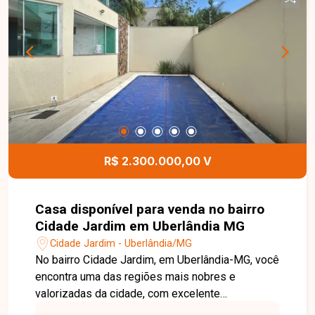
planejados, despensa, área de serviço com
banheiro de apoio e uma completa área de lazer
com piscina aquecida. Possui ainda
estacionamento para até 04 veículos. No
segundo pavimento, dispõe de sala de apoio e
04 suítes, todas com armários planejados, sendo
01 suíte máster com hidromassagem,
oferecendo conforto, privacidade e sofisticação
para toda a família. Entre em contato para mais
informações e agende uma visita para conhecer
R$ 2.300.000,00 V
este excelente imóvel.
Casa disponível para venda no bairro
Cidade Jardim em Uberlândia MG
Cidade Jardim - Uberlândia/MG
No bairro Cidade Jardim, em Uberlândia-MG, você
encontra uma das regiões mais nobres e
valorizadas da cidade, com excelente
infraestrutura, fácil acesso às principais avenidas