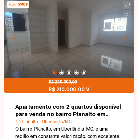
armários, coifa e cooktop, área de lavanderia,
Cód.
53039
além de excelente área gourmet com
churrasqueira e piscina aquecida. O imóvel conta
ainda com 03 vagas de garagem cobertas, portão
eletrônico e concertina, oferecendo segurança,
conforto e funcionalidade em uma excelente
localização. Entre em contato para mais
informações e agende uma visita para conhecer
esta excelente oportunidade.
R$ 230.000,00
R$ 210.000,00 V
Apartamento com 2 quartos disponível
para venda no bairro Planalto em
Uberlândia-MG
Planalto - Uberlândia/MG
O bairro Planalto, em Uberlândia-MG, é uma
região em constante valorização, com excelente