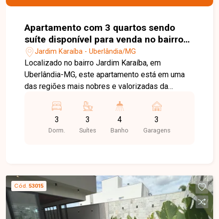
praticidade, economia e sofisticação. Uma
excelente oportunidade para quem busca um
imóvel de alto padrão em um dos bairros mais
Apartamento com 3 quartos sendo
desejados de Uberlândia. Entre em contato e
suíte disponível para venda no bairro
agende sua visita!
Jardim Karaíba em Uberlândia-MG
Jardim Karaíba - Uberlândia/MG
Localizado no bairro Jardim Karaíba, em
Uberlândia-MG, este apartamento está em uma
das regiões mais nobres e valorizadas da
cidade, oferecendo fácil acesso às principais
vias, supermercados, escolas, restaurantes,
3
3
4
3
academias, hospitais e diversos comércios e
Dorm.
Suítes
Banho
Garagens
serviços. O bairro proporciona tranquilidade,
segurança e excelente qualidade de vida para
toda a família. O apartamento possui
aproximadamente 170 m² de área privativa, com
acesso social e de serviço independentes.
Cód.
53015
Dispõe de ampla sala integrada à varanda
gourmet, 04 suítes, sendo 01 suíte master com
closet, cozinha, área de serviço e ambientes