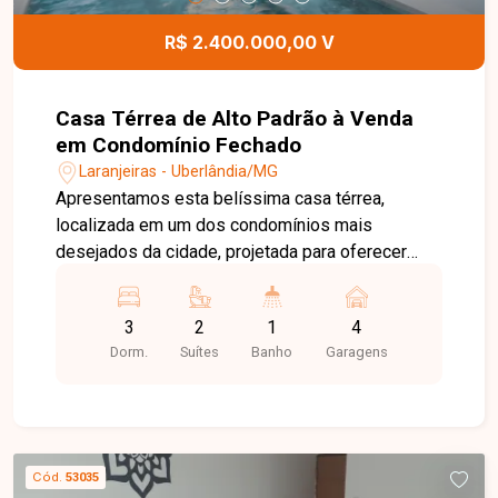
R$ 2.400.000,00 V
Casa Térrea de Alto Padrão à Venda
em Condomínio Fechado
Laranjeiras - Uberlândia/MG
Apresentamos esta belíssima casa térrea,
localizada em um dos condomínios mais
desejados da cidade, projetada para oferecer
conforto, sofisticação e praticidade em cada
detalhe. Com 360 m² de terreno e 191 m² de área
3
2
1
4
construída, o imóvel possui arquitetura
Dorm.
Suítes
Banho
Garagens
contemporânea, excelente distribuição dos
ambientes e acabamento de alto padrão. A área
social impressiona pelo pé-direito duplo de
aproximadamente 5 metros, proporcionando
amplitude, iluminação natural e elegância aos
Cód.
53035
ambientes. São 2 suítes e 1 quarto, sendo as