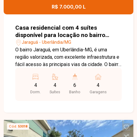
R$ 7.000,00 L
Casa residencial com 4 suítes
disponível para locação no bairro
Jaraguá em Uberlândia-MG
Jaraguá - Uberlândia/MG
O bairro Jaraguá, em Uberlândia-MG, é uma
região valorizada, com excelente infraestrutura e
fácil acesso às principais vias da cidade. O bairro
oferece tranquilidade, além de estar próximo a
escolas, supermercados, comércios e diversos
4
4
6
4
serviços, proporcionando praticidade e qualidade
Dorm.
Suítes
Banho
Garagens
de vida. Sobrado disponível para locação, com
ambientes amplos, excelente distribuição dos
espaços e acabamento de alto padrão. No
primeiro pavimento, o imóvel conta com hall de
entrada, sala de TV, sala de estar, sala de jantar,
Cód.
53018
escritório, lavabo, cozinha com armários