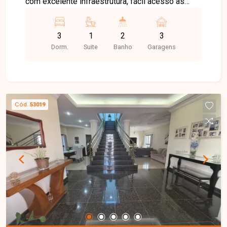
com excelente infraestrutura, fácil acesso às
principais avenidas da cidade e proximidade com
supermercados, escolas, farmácias e diversos
3
1
2
3
comércios, oferecendo praticidade e qualidade
Dorm.
Suite
Banho
Garagens
de vida. Casa disponível para venda em
excelente localização, composta por sala ampla,
3 quartos, sendo 1 suíte, banheiro social, cozinha
com armários planejados, área de serviço com
armário e uma excelente área gourmet com
Cód.
53019
churrasqueira, ideal para reunir familiares e
amigos. O imóvel conta ainda com 3 vagas de
garagem cobertas, proporcionando mais conforto
e segurança para toda a família. Uma excelente
oportunidade para quem busca um imóvel
completo, bem localizado e pronto para morar em
uma das regiões que mais crescem em
Uberlândia. Entre em contato e agende sua visita!