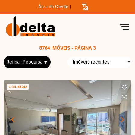
Área do Cliente
|
8764 IMÓVEIS - PÁGINA 3
Refinar Pesquisa
Cód.
53042