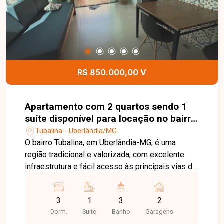
para investir ou construir em um dos bairros mais
desejados de Uberlândia. Agende uma visita e
conheça de perto todo o potencial deste terreno.
R$ 850.000,00 V
Apartamento com 2 quartos sendo 1
suíte disponível para locação no bairro
Tubalina em Uberlândia-MG
Tubalina - Uberlândia/MG
O bairro Tubalina, em Uberlândia-MG, é uma
região tradicional e valorizada, com excelente
infraestrutura e fácil acesso às principais vias da
cidade. Próximo a supermercados, escolas,
farmácias, comércios e diversos serviços,
3
1
3
2
oferece praticidade e qualidade de vida para toda
Dorm.
Suite
Banho
Garagens
a família. Cobertura com sol da manhã com