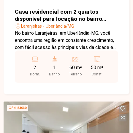
Casa residencial com 2 quartos
disponível para locação no bairro
Laranjeiras em Uberlândia-MG
Laranjeiras - Uberlândia/MG
No bairro Laranjeiras, em Uberlândia-MG, você
encontra uma região em constante crescimento,
com fácil acesso às principais vias da cidade e
proximidade com supermercados, escolas,
farmácias e diversos comércios, oferecendo
2
1
60 m²
50 m²
praticidade e qualidade de vida. Casa disponível
Dorm.
Banho
Terreno
Const.
para locação, composta por sala, 2 quartos,
banheiro social, cozinha e área de serviço. O
imóvel possui ambientes bem distribuídos e
funcionais, sendo uma excelente opção para
quem busca conforto e praticidade no dia a dia. O
Cód.
53030
imóvel não possui vaga de garagem, sendo ideal
para quem não necessita de estacionamento ou
utiliza outros meios de transporte. Uma
excelente oportunidade para morar em uma