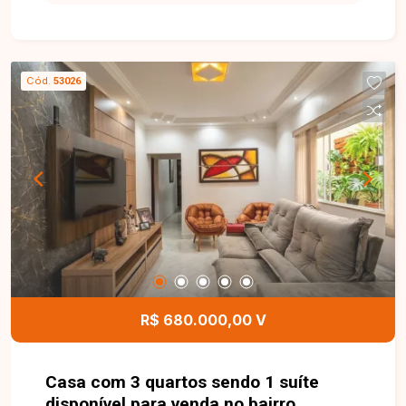
aproximadamente 149m² de área privativa,
distribuída em dois pavimentos. No primeiro
piso, o imóvel conta com sala de estar, sacada,
03 quartos, sendo 01 suíte, 02 banheiro social e
Cód.
53026
cozinha funcional. No segundo piso, dispõe de
ampla sala de TV, closet com possibilidade de
reversão para um 03º quarto, além de área
gourmet integrada à lavanderia, proporcionando
um ambiente ideal para momentos de lazer e
confraternização. Entre em contato para mais
informações e agende uma visita para conhecer
esta excelente cobertura.
R$ 680.000,00 V
Casa com 3 quartos sendo 1 suíte
disponível para venda no bairro