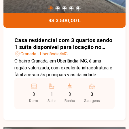
salão de festas e portaria 24 horas, garantindo
mais comodidade e bem-estar para toda a
família. Entre em contato com a Delta Imóveis e
R$ 3.500,00 L
agende sua visita. Nossa equipe está pronta para
apresentar todos os detalhes deste imóvel e
ajudar você a encontrar o lar ideal.
Casa residencial com 3 quartos sendo
1 suíte disponível para locação no
bairro Granada em Uberlândia-MG
Granada - Uberlândia/MG
O bairro Granada, em Uberlândia-MG, é uma
região valorizada, com excelente infraestrutura e
fácil acesso às principais vias da cidade.
Próximo ao Hospital Municipal, supermercados,
escolas, farmácias e diversos comércios,
3
1
3
3
oferece praticidade, conforto e qualidade de vida
Dorm.
Suite
Banho
Garagens
para toda a família. Casa composta por sala em
02 ambientes, 03 quartos, sendo 01 suíte,
banheiro social com box em blindex, armário sob
a pia e espelho, cozinha toda planejada com