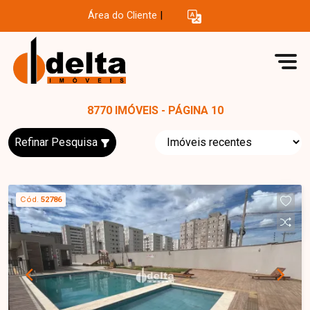
Área do Cliente
|
8770 IMÓVEIS - PÁGINA 10
Refinar Pesquisa
Cód.
52786