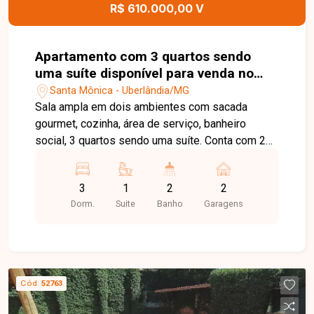
conhecer todos os detalhes deste imóvel.
R$ 610.000,00 V
Apartamento com 3 quartos sendo
uma suíte disponível para venda no
bairro Santa Mônica em Uberlânida-
Santa Mônica - Uberlândia/MG
MG
Sala ampla em dois ambientes com sacada
gourmet, cozinha, área de serviço, banheiro
social, 3 quartos sendo uma suíte. Conta com 2
vagas de garagem cobertas com tomadas
elétricas, área gourmet e espaço kids.
3
1
2
2
Dorm.
Suite
Banho
Garagens
Cód.
52763