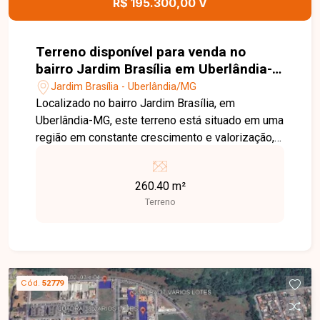
R$ 195.300,00 V
Terreno disponível para venda no
bairro Jardim Brasília em Uberlândia-
MG
Jardim Brasília - Uberlândia/MG
Localizado no bairro Jardim Brasília, em
Uberlândia-MG, este terreno está situado em uma
região em constante crescimento e valorização,
com fácil acesso às principais vias da cidade e
próximo a supermercados, escolas, farmácias,
260.40 m²
comércios e diversos serviços, oferecendo
Terreno
praticidade e excelente potencial para
construção. O imóvel possui 260,40 m² de área
total, com dimensões de 10,41 metros de frente
por 25 metros de profundidade. O lote oferece
excelente aproveitamento para projetos
Cód.
52779
residenciais, sendo uma ótima opção para quem
deseja construir a casa dos sonhos ou investir