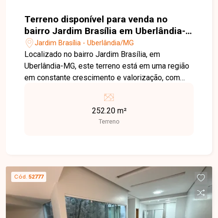
Terreno disponível para venda no
bairro Jardim Brasília em Uberlândia-
MG
Jardim Brasília - Uberlândia/MG
Localizado no bairro Jardim Brasília, em
Uberlândia-MG, este terreno está em uma região
em constante crescimento e valorização, com
fácil acesso às principais vias da cidade e
próximo a supermercados, escolas, farmácias,
252.20 m²
comércios e diversos serviços, oferecendo
Terreno
praticidade e excelente potencial para
construção. O imóvel possui 252 m² de área total,
com dimensões de 10 metros de frente por
25,21 metros de profundidade. Com excelente
aproveitamento, o terreno é ideal para a
Cód.
52777
construção de residência ou como opção de
investimento em uma região com grande
potencial de valorização. Esta é uma excelente
oportunidade para adquirir um terreno bem