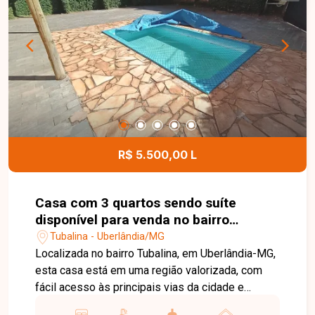
R$ 5.500,00 L
Casa com 3 quartos sendo suíte
disponível para venda no bairro
Tubalina em Uberlândia-MG
Tubalina - Uberlândia/MG
Localizada no bairro Tubalina, em Uberlândia-MG,
esta casa está em uma região valorizada, com
fácil acesso às principais vias da cidade e
próxima a supermercados, escolas, farmácias,