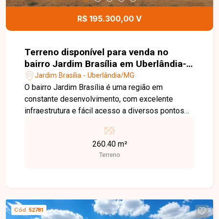
R$ 195.300,00 V
Terreno disponível para venda no
bairro Jardim Brasília em Uberlândia-
MG
Jardim Brasília - Uberlândia/MG
O bairro Jardim Brasília é uma região em
constante desenvolvimento, com excelente
infraestrutura e fácil acesso a diversos pontos
de Uberlândia. Conta com comércios, escolas,
supermercados, farmácias e serviços
260.40 m²
essenciais, tornando-se uma ótima opção tanto
Terreno
para moradia quanto para investimento. Terreno
com 260,40 m de área total, medindo 10,41
metros de frente por 25 metros de profundidade.
Excelente oportunidade para construção
residencial, com ótimo aproveitamento do
Cód.
52781
espaço e localização privilegiada em um bairro