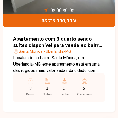
Uberlândia. Entre em contato e agende sua visita!
R$ 715.000,00 V
Apartamento com 3 quarto sendo
suítes disponível para venda no bairro
Santa Mônica em Uberlânida-MG
Santa Mônica - Uberlândia/MG
Localizado no bairro Santa Mônica, em
Uberlândia-MG, este apartamento está em uma
das regiões mais valorizadas da cidade, com
excelente infraestrutura, fácil acesso às
principais vias e proximidade com universidades,
3
3
3
2
supermercados, escolas, farmácias, restaurantes
Dorm.
Suítes
Banho
Garagens
e diversos comércios e serviços, proporcionando
praticidade e qualidade de vida. O imóvel conta
com sala ampla integrada à sacada gourmet com
churrasqueira, cozinha, área de serviço, lavabo,