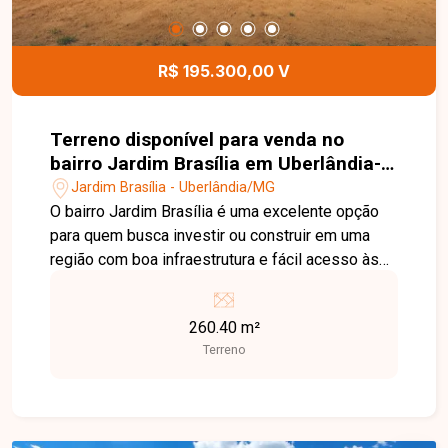
Entre em contato e agende sua visita!
R$ 195.300,00 V
Terreno disponível para venda no
bairro Jardim Brasília em Uberlândia-
MG
Jardim Brasília - Uberlândia/MG
O bairro Jardim Brasília é uma excelente opção
para quem busca investir ou construir em uma
região com boa infraestrutura e fácil acesso às
principais vias de Uberlândia. O bairro conta com
comércios, escolas, supermercados e diversos
260.40 m²
serviços que proporcionam praticidade e
Terreno
qualidade de vida. Terreno com área total de
260,40 m², medindo 10,41 x 25 metros, ideal para
projetos residenciais ou de investimento.
Localizado em uma região com grande potencial