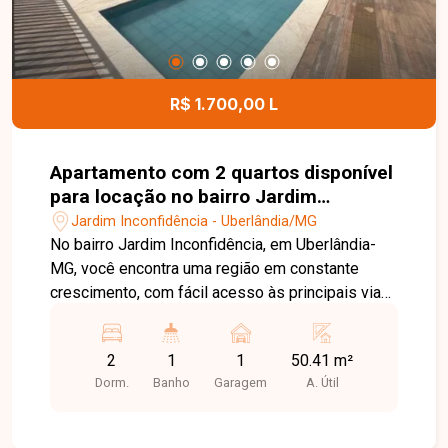
R$ 1.700,00 L
Apartamento com 2 quartos disponível
para locação no bairro Jardim
Inconfidência em Uberlândia-MG
Jardim Inconfidência - Uberlândia/MG
No bairro Jardim Inconfidência, em Uberlândia-
MG, você encontra uma região em constante
crescimento, com fácil acesso às principais vias
da cidade e excelente infraestrutura, além de
estar próxima a supermercados, escolas,
2
1
1
50.41 m²
farmácias e diversos serviços, proporcionando
Dorm.
Banho
Garagem
A. Útil
praticidade e qualidade de vida. Apartamento
com 46,28 m² de área privativa, composto por
sala de TV com sacada, 2 quartos, banheiro