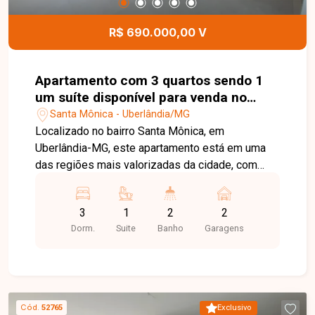
visita e venha conhecer todos os detalhes deste
imóvel.
R$ 690.000,00 V
Apartamento com 3 quartos sendo 1
um suíte disponível para venda no
bairro Santa Mônica em Uberlândia-
Santa Mônica - Uberlândia/MG
MG
Localizado no bairro Santa Mônica, em
Uberlândia-MG, este apartamento está em uma
das regiões mais valorizadas da cidade, com
excelente infraestrutura, fácil acesso às
principais vias e proximidade com universidades,
3
1
2
2
supermercados, escolas, farmácias, restaurantes
Dorm.
Suite
Banho
Garagens
e diversos comércios e serviços, proporcionando
praticidade e qualidade de vida. O imóvel conta
com sala ampla em dois ambientes integrada à
sacada gourmet, cozinha, área de serviço, 03
quartos, sendo 01 suíte, banheiro social e 02
Cód.
52765
Exclusivo