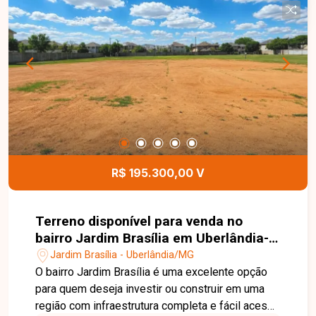
consolidado. Entre em contato com a Delta
Imóveis e agende um atendimento. Nossa equipe
está pronta para apresentar todos os detalhes
deste imóvel e ajudar você a realizar um
excelente investimento.
R$ 195.300,00 V
Terreno disponível para venda no
bairro Jardim Brasília em Uberlândia-
MG
Jardim Brasília - Uberlândia/MG
O bairro Jardim Brasília é uma excelente opção
para quem deseja investir ou construir em uma
região com infraestrutura completa e fácil acesso