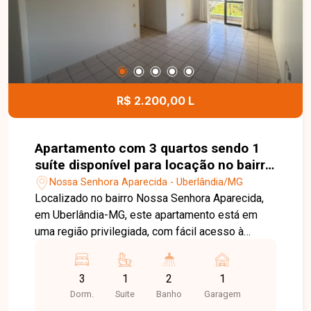
conforto, espaço e uma ótima localização em
Uberlândia. Entre em contato e agende sua visita!
R$ 2.200,00 L
Apartamento com 3 quartos sendo 1
suíte disponível para locação no bairro
Nossa Senhora Aparecida em
Nossa Senhora Aparecida - Uberlândia/MG
Uberlândia-MG
Localizado no bairro Nossa Senhora Aparecida,
em Uberlândia-MG, este apartamento está em
uma região privilegiada, com fácil acesso à
Universidade Federal de Uberlândia (UFU) ?
Campus Umuarama, além de estar próximo a
3
1
2
1
supermercados, farmácias, escolas, comércios e
Dorm.
Suite
Banho
Garagem
diversos serviços, oferecendo praticidade e