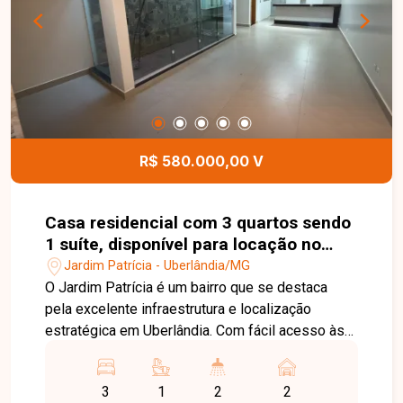
localizado no bairro Jardim Brasília. Agende uma
visita e conheça todos os detalhes deste imóvel.
R$ 580.000,00 V
Casa residencial com 3 quartos sendo
1 suíte, disponível para locação no
bairro Jardim Patrícia em Uberlândia-
Jardim Patrícia - Uberlândia/MG
MG
O Jardim Patrícia é um bairro que se destaca
pela excelente infraestrutura e localização
estratégica em Uberlândia. Com fácil acesso às
principais avenidas da cidade, a região oferece
supermercados, escolas, farmácias, comércios e
3
1
2
2
diversos serviços, proporcionando praticidade e