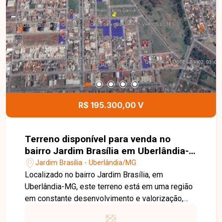
em uma região com grande potencial de
valorização. Esta é uma excelente oportunidade
para adquirir um terreno bem localizado no bairro
Jardim Brasília. Agende uma visita e venha
conhecer todos os detalhes deste imóvel.
R$ 195.300,00 V
Terreno disponível para venda no
bairro Jardim Brasília em Uberlândia-
MG
Jardim Brasília - Uberlândia/MG
Localizado no bairro Jardim Brasília, em
Uberlândia-MG, este terreno está em uma região
em constante desenvolvimento e valorização,
com fácil acesso às principais vias da cidade e