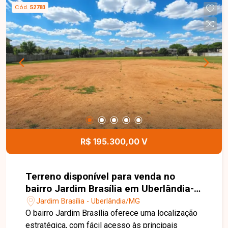
de valorização, oferece excelente oportunidade
Cód.
52783
para quem deseja construir em um bairro
consolidado. Entre em contato com a Delta
Imóveis e saiba mais sobre esta oportunidade.
Nossa equipe está pronta para fornecer todas as
informações e auxiliar você na realização do seu
investimento.
R$ 195.300,00 V
Terreno disponível para venda no
bairro Jardim Brasília em Uberlândia-
MG
Jardim Brasília - Uberlândia/MG
O bairro Jardim Brasília oferece uma localização
estratégica, com fácil acesso às principais