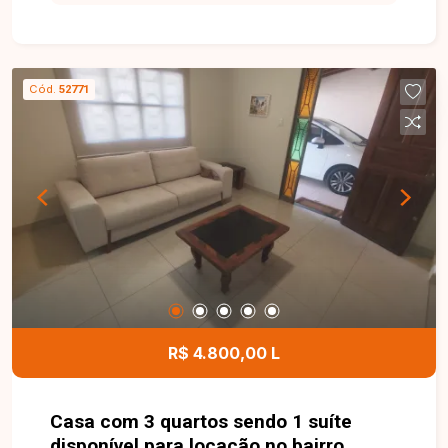
comodidade no dia a dia. O imóvel conta com
sala ampla em dois ambientes com sacada,
cozinha e lavanderia com armários planejados,
hall de circulação, 03 quartos com armários,
Cód.
52771
sendo 01 suíte, banheiro social e 01 vaga de
garagem coberta. O condomínio não possui
portaria nem elevador, mas oferece salão de
festas, além de água e gás canalizado inclusos
na taxa condominial. Esta é uma excelente
oportunidade para quem busca conforto,
praticidade e ótima localização no bairro Nossa
Senhora Aparecida. Agende uma visita e venha
conhecer todos os detalhes deste apartamento.
R$ 4.800,00 L
Casa com 3 quartos sendo 1 suíte
disponível para locação no bairro