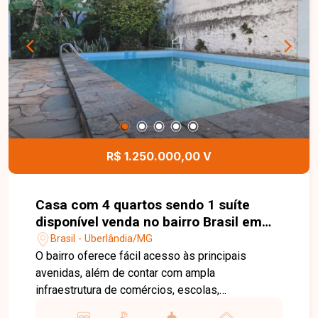
funcionalidade para o dia a dia, além de um
excelente espaço externo para momentos de
lazer. Esta é uma excelente oportunidade para
quem busca um imóvel bem localizado, com
amplo quintal e ótima estrutura no bairro Santa
Luzia. Agende uma visita e venha conhecer todos
os detalhes desta casa.
R$ 1.250.000,00 V
Casa com 4 quartos sendo 1 suíte
disponível venda no bairro Brasil em
Uberlândia-MG
Brasil - Uberlândia/MG
O bairro oferece fácil acesso às principais
avenidas, além de contar com ampla
infraestrutura de comércios, escolas,
supermercados, farmácias e diversos serviços,