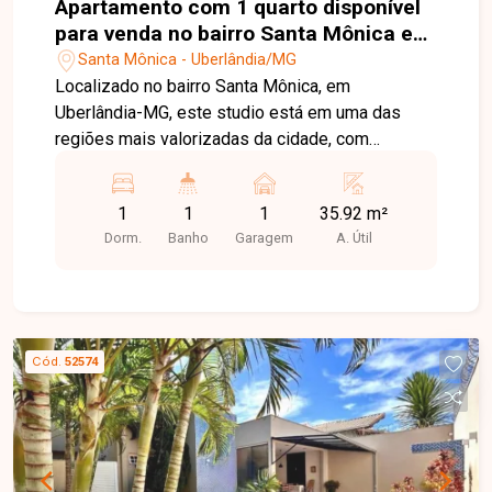
Apartamento com 1 quarto disponível
para venda no bairro Santa Mônica em
Uberlândia-MG
Santa Mônica - Uberlândia/MG
Localizado no bairro Santa Mônica, em
Uberlândia-MG, este studio está em uma das
regiões mais valorizadas da cidade, com
excelente localização e fácil acesso à
Universidade Federal de Uberlândia (UFU), além
1
1
1
35.92 m²
de estar próximo a supermercados, farmácias,
Dorm.
Banho
Garagem
A. Útil
restaurantes e diversos serviços,
proporcionando praticidade e qualidade de vida.
O apartamento é vendido no sistema porteira
fechada, com aproximadamente 01 quarto
equipado com armário, cabeceira com iluminação
Cód.
52574
embutida, papel de parede, cama de casal, cortina
e ar-condicionado. O imóvel conta ainda com sala
integrada, sofá, painel para TV com televisão em
LED, cozinha planejada com bancadas em granito,
armários, micro-ondas, geladeira, cooktop e