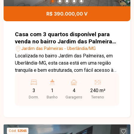
R$ 390.000,00 V
Casa com 3 quartos disponível para
venda no bairro Jardim das Palmeiras
em Uberlândia-MG
Jardim das Palmeiras - Uberlândia/MG
Localizada no bairro Jardim das Palmeiras, em
Uberlândia-MG, esta casa está em uma região
tranquila e bem estruturada, com fácil acesso às
principais vias da cidade e próxima a
supermercados, escolas, farmácias e diversos
3
1
4
240 m²
serviços, proporcionando praticidade e qualidade
Dorm.
Banho
Garagens
Terreno
de vida para toda a família. O imóvel dispõe de
sala, 03 quartos, banheiro social, cozinha, varanda
nos fundos, área de serviço e ampla garagem na
parte frontal. Os ambientes são bem distribuídos,
oferecendo conforto e funcionalidade para o dia a
Cód.
52565