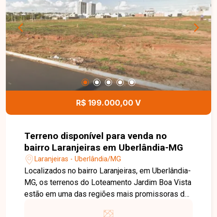
para construtores e investidores. Esta é uma
excelente oportunidade para adquirir um terreno
em uma localização privilegiada, com grande
potencial de valorização, pelo valor de R$
199.000,00 cada lote. Entre em contato para mais
informações e agende uma visita para conhecer o
Loteamento Jardim Boa Vista.
R$ 199.000,00 V
Terreno disponível para venda no
bairro Laranjeiras em Uberlândia-MG
Laranjeiras - Uberlândia/MG
Localizados no bairro Laranjeiras, em Uberlândia-
MG, os terrenos do Loteamento Jardim Boa Vista
estão em uma das regiões mais promissoras da
Zona Sul da cidade, oferecendo excelente