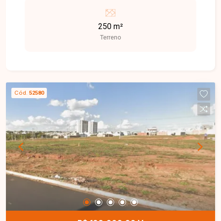
disponíveis 250 m² cada (Área total de 1.000 m²)
Quadra 6 ? Rua 2, Lotes 51 ao 54 Excelente
250 m²
localização e grande potencial de valorização. R$
Terreno
199.000,00 cada
Cód.
52580