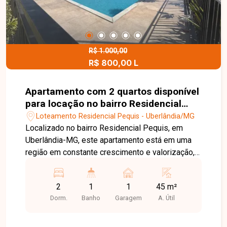
excelente oportunidade para quem deseja
construir a casa dos sonhos ou realizar um
investimento seguro em uma das regiões mais
desejadas de Uberlândia. Entre em contato e
conheça todos os detalhes dos lotes disponíveis
R$ 1.000,00
R$ 800,00 L
no Jardim Boa Vista.
Apartamento com 2 quartos disponível
para locação no bairro Residencial
Pequis em Uberlândia-MG
Loteamento Residencial Pequis - Uberlândia/MG
Localizado no bairro Residencial Pequis, em
Uberlândia-MG, este apartamento está em uma
região em constante crescimento e valorização,
com fácil acesso às principais vias da cidade e
infraestrutura completa, contando com
2
1
1
45 m²
comércios, escolas, supermercados e diversos
Dorm.
Banho
Garagem
A. Útil
serviços que proporcionam mais praticidade no
dia a dia. O imóvel é novo e possui
aproximadamente 45 m² de área privativa,