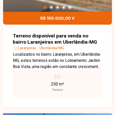
para conhecer este excelente espaço comercial.
R$ 199.000,00 V
Terreno disponível para venda no
bairro Laranjeiras em Uberlândia-MG
Laranjeiras - Uberlândia/MG
Localizados no bairro Laranjeiras, em Uberlândia-
MG, estes terrenos estão no Loteamento Jardim
Boa Vista, uma região em constante crescimento
e valorização na Zona Sul da cidade. O
empreendimento possui excelente localização,
250 m²
com fácil acesso às principais vias, oferecendo
Terreno
praticidade e grande potencial de valorização
para morar ou investir. São 04 lotes disponíveis,
cada um com 250 m² de área, totalizando 1.000
m². Os terrenos estão localizados na Quadra 6,