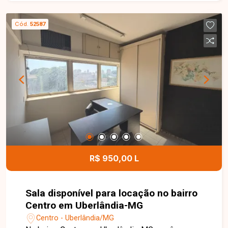
colônia, com possibilidade de demolição,
tornando-se uma excelente opção para novos
Cód.
52587
empreendimentos residenciais ou comerciais.
Esta é uma excelente oportunidade para
investidores e construtores que buscam um
terreno amplo e bem localizado no bairro Santa
Mônica. Agende uma visita e conheça todos os
detalhes deste imóvel.
R$ 950,00 L
Sala disponível para locação no bairro
Centro em Uberlândia-MG
Centro - Uberlândia/MG