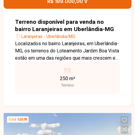
R$ 199.000,00 V
Terreno disponível para venda no
bairro Laranjeiras em Uberlândia-MG
Laranjeiras - Uberlândia/MG
Localizados no bairro Laranjeiras, em Uberlândia-
MG, os terrenos do Loteamento Jardim Boa Vista
estão em uma das regiões que mais crescem e
se valorizam na Zona Sul da cidade. Com fácil
acesso às principais avenidas e excelente
250 m²
infraestrutura, o empreendimento oferece
Terreno
praticidade, qualidade de vida e grande potencial
para moradia ou investimento. São 04 lotes
disponíveis, cada um com 250 m² de área,
totalizando 1.000 m². Os terrenos estão
localizados na Quadra 6, Rua 2, lotes 51 ao 54,
Cód.
52578
oferecendo excelente aproveitamento para
projetos residenciais e uma ótima oportunidade