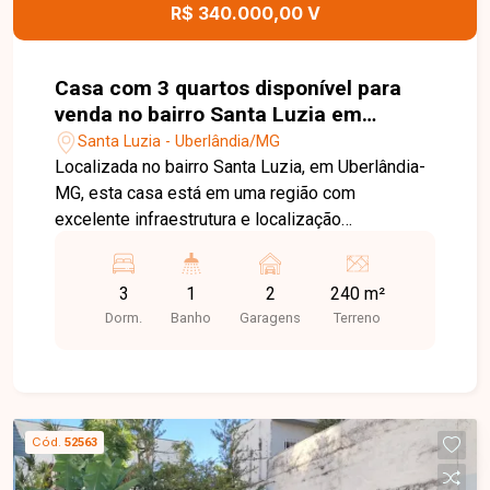
R$ 340.000,00 V
Casa com 3 quartos disponível para
venda no bairro Santa Luzia em
Uberlândia-MG
Santa Luzia - Uberlândia/MG
Localizada no bairro Santa Luzia, em Uberlândia-
MG, esta casa está em uma região com
excelente infraestrutura e localização
privilegiada, próxima ao Terminal Santa Luzia,
supermercados, farmácias, pizzarias, sacolão e
3
1
2
240 m²
diversos comércios e serviços. O imóvel
Dorm.
Banho
Garagens
Terreno
também oferece fácil acesso às principais vias
da cidade, proporcionando praticidade e
qualidade de vida. O imóvel conta com sala, 03
quartos, banheiro social, cozinha, lavanderia
coberta, amplo quintal, churrasqueira a carvão e
Cód.
52563
02 vagas de garagem. Os ambientes são bem
distribuídos, oferecendo conforto e