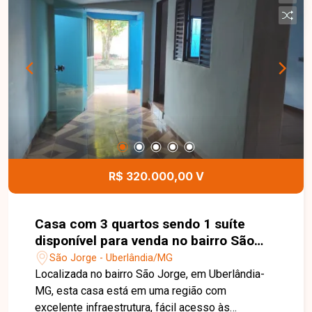
dia. Esta é uma excelente oportunidade para
quem busca uma casa em uma localização
privilegiada, com espaços amplos e excelente
potencial para moradia ou investimento. Agende
uma visita e venha conhecer todos os detalhes
deste imóvel no bairro Jardim das Palmeiras.
R$ 320.000,00 V
Casa com 3 quartos sendo 1 suíte
disponível para venda no bairro São
Jorge em Uberlândia-MG
São Jorge - Uberlândia/MG
Localizada no bairro São Jorge, em Uberlândia-
MG, esta casa está em uma região com
excelente infraestrutura, fácil acesso às