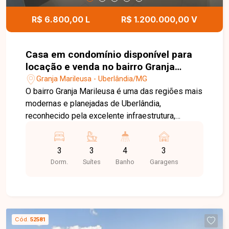
excelente oportunidade para quem busca uma
casa moderna, funcional e bem localizada.
R$ 6.800,00 L
R$ 1.200.000,00 V
Agende uma visita e venha conhecer todos os
detalhes deste imóvel no GSP Life I, bairro
Laranjeiras.
Casa em condomínio disponível para
locação e venda no bairro Granja
Marileuza Uberlândia em Uberlândia-
Granja Marileusa - Uberlândia/MG
MG
O bairro Granja Marileusa é uma das regiões mais
modernas e planejadas de Uberlândia,
reconhecido pela excelente infraestrutura,
segurança e qualidade de vida. Com fácil acesso
a importantes vias da cidade, o bairro oferece
3
3
4
3
conveniência, áreas verdes, serviços e um
Dorm.
Suítes
Banho
Garagens
ambiente ideal para quem busca conforto e
praticidade no dia a dia. Casa estilo sobrado em
condomínio fechado disponível para locação. O
imóvel conta com sala de TV e sala de jantar
integradas com ar condicionado, 03 suites no
Cód.
52581
total no pavimento superior, todas com