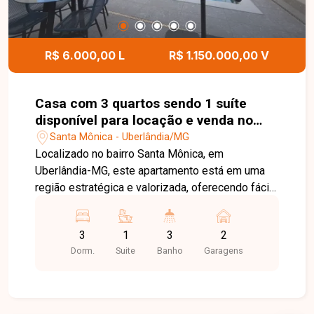
R$ 6.000,00 L
R$ 1.150.000,00 V
Casa com 3 quartos sendo 1 suíte
disponível para locação e venda no
bairro Santa Mônica em Uberlândia-
Santa Mônica - Uberlândia/MG
MG
Localizado no bairro Santa Mônica, em
Uberlândia-MG, este apartamento está em uma
região estratégica e valorizada, oferecendo fácil
acesso à UFU, supermercados, escolas,
farmácias, restaurantes e diversos serviços
3
1
3
2
essenciais. O condomínio proporciona
Dorm.
Suite
Banho
Garagens
praticidade, conforto e qualidade de vida para
quem busca morar em uma das melhores regiões
da cidade. O imóvel possui 101 m² de área
privativa e dispõe de sala de TV e jantar