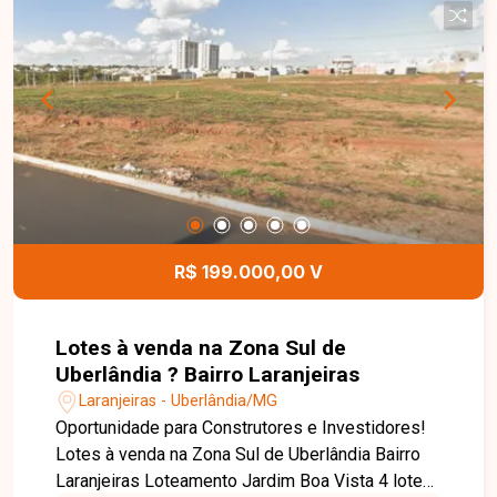
armários,e todas com ar-condicionado. Dispõe
ainda de lavabo, cozinha completa com armários,
área de serviço separada. O condomínio oferece
piscina, quadra de futebol, salão de festas,
academia, sala de jogos e portaria 24 horas,
garantindo lazer, segurança e comodidade aos
moradores. Entre em contato para mais
informações e conheça esta excelente
oportunidade de morar com conforto, praticidade
e qualidade de vida em um dos bairros mais
R$ 199.000,00 V
desejados de Uberlândia.
Lotes à venda na Zona Sul de
Uberlândia ? Bairro Laranjeiras
Laranjeiras - Uberlândia/MG
Oportunidade para Construtores e Investidores!
Lotes à venda na Zona Sul de Uberlândia Bairro
Laranjeiras Loteamento Jardim Boa Vista 4 lotes