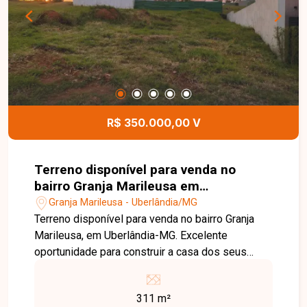
para quem busca um imóvel moderno, com área
gourmet e ótima localização no bairro Novo
Mundo. Agende uma visita e venha conhecer
todos os detalhes desta casa.
R$ 350.000,00 V
Terreno disponível para venda no
bairro Granja Marileusa em
Uberlândia-MG
Granja Marileusa - Uberlândia/MG
Terreno disponível para venda no bairro Granja
Marileusa, em Uberlândia-MG. Excelente
oportunidade para construir a casa dos seus
sonhos em um dos condomínios mais
valorizados da cidade. O terreno está localizado
311 m²
no Condomínio Terras Alpha, que oferece