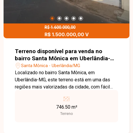
R$ 1.600.000,00
R$ 1.500.000,00 V
Terreno disponível para venda no
bairro Santa Mônica em Uberlândia-
MG
Santa Mônica - Uberlândia/MG
Localizado no bairro Santa Mônica, em
Uberlândia-MG, este terreno está em uma das
regiões mais valorizadas da cidade, com fácil
acesso às principais avenidas e próximo a
universidades, supermercados, escolas,
746.50 m²
farmácias, restaurantes e uma ampla variedade
Terreno
de comércios e serviços, oferecendo excelente
potencial para investimentos. O imóvel possui
746 m² de área total e conta com casas em estilo