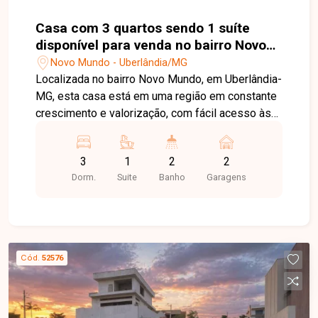
Casa com 3 quartos sendo 1 suíte
disponível para venda no bairro Novo
Mundo em Uberlândia-MG
Novo Mundo - Uberlândia/MG
Localizada no bairro Novo Mundo, em Uberlândia-
MG, esta casa está em uma região em constante
crescimento e valorização, com fácil acesso às
principais vias da cidade e próxima a
supermercados, escolas, farmácias e diversos
3
1
2
2
comércios e serviços, proporcionando
Dorm.
Suite
Banho
Garagens
praticidade e qualidade de vida para toda a
família. O imóvel possui 150 m² de área de
terreno e aproximadamente 86 m² de área
construída. Conta com sala ampla, 03 quartos,
sendo 01 suíte, banheiro social, cozinha, área
Cód.
52576
gourmet e 02 vagas de garagem. Os ambientes
são bem distribuídos, oferecendo conforto,
funcionalidade e excelente aproveitamento dos
espaços. Esta é uma excelente oportunidade