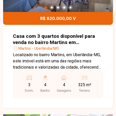
localizado e pronto para morar no bairro Santa
Mônica. Agende uma visita e venha conhecer
todos os detalhes deste imóvel.
R$ 820.000,00 V
Casa com 3 quartos disponível para
venda no bairro Martins em
Uberlândia-MG
Martins - Uberlândia/MG
Localizado no bairro Martins, em Uberlândia-MG,
este imóvel está em uma das regiões mais
tradicionais e valorizadas da cidade, oferecendo
excelente infraestrutura, fácil acesso às
principais vias e proximidade com
3
4
4
325 m²
supermercados, farmácias, escolas, hospitais,
Dorm.
Banho
Garagens
Terreno
bancos e um amplo comércio. Sua localização
privilegiada proporciona praticidade para morar e
excelente potencial para empreender ou investir.
O imóvel de esquina possui terreno de 325 m² e