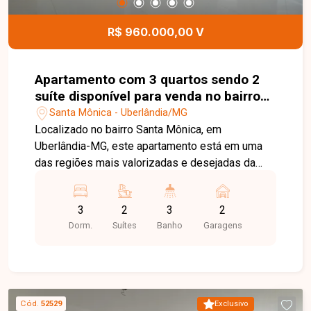
infraestrutura de lazer. Esta é a oportunidade
perfeita para quem busca um imóvel moderno,
R$ 960.000,00 V
bem localizado e com excelente estrutura para
viver com conforto e praticidade. Agende sua
visita e venha conhecer todos os detalhes deste
Apartamento com 3 quartos sendo 2
incrível apartamento no bairro Santa Mônica.
suíte disponível para venda no bairro
Santa Mônica em Uberlândia-MG
Santa Mônica - Uberlândia/MG
Localizado no bairro Santa Mônica, em
Uberlândia-MG, este apartamento está em uma
das regiões mais valorizadas e desejadas da
cidade, oferecendo fácil acesso às principais
avenidas, além de estar próximo à Universidade
3
2
3
2
Federal de Uberlândia, supermercados, escolas,
Dorm.
Suítes
Banho
Garagens
farmácias, restaurantes e diversos serviços. O
bairro proporciona praticidade, conforto e
excelente qualidade de vida para toda a família. O
imóvel dispõe de sala ampla em dois ambientes,
03 quartos, sendo 02 suítes, banheiro social,
Cód.
52529
Exclusivo