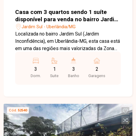
Casa com 3 quartos sendo 1 suíte
disponível para venda no bairro Jardim
Sul em Uberlândia-MG
Jardim Sul - Uberlândia/MG
Localizada no bairro Jardim Sul (Jardim
Inconfidência), em Uberlândia-MG, esta casa está
em uma das regiões mais valorizadas da Zona
Sul, conhecida pela tranquilidade, segurança e
excelente infraestrutura. O bairro oferece fácil
3
1
3
2
acesso às principais avenidas da cidade e está
Dorm.
Suite
Banho
Garagens
próximo a supermercados, escolas, farmácias,
restaurantes e diversos serviços,
proporcionando praticidade e qualidade de vida
para toda a família. O imóvel dispõe de sala de
estar e jantar integradas, 03 quartos com
Cód.
52540
armários, sendo 01 suíte, banheiro social, cozinha
americana planejada com armários, cooktop e
nichos para eletrodomésticos, área de serviço
com lavabo e cômodo de despensa, além de 02