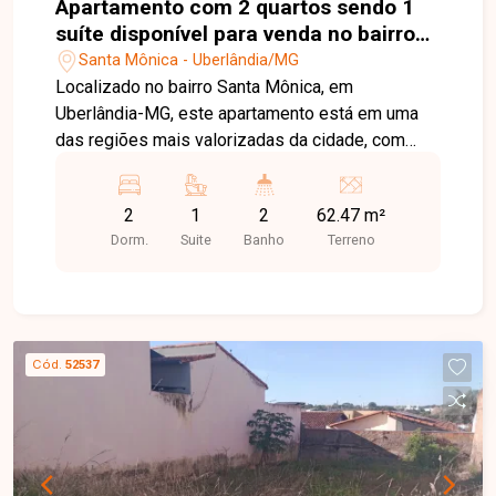
Apartamento com 2 quartos sendo 1
suíte disponível para venda no bairro
Santa Mônica em Uberlândia-MG
Santa Mônica - Uberlândia/MG
Localizado no bairro Santa Mônica, em
Uberlândia-MG, este apartamento está em uma
das regiões mais valorizadas da cidade, com
excelente infraestrutura e fácil acesso às
principais avenidas. A localização privilegiada
2
1
2
62.47 m²
oferece proximidade com farmácias, padarias,
Dorm.
Suite
Banho
Terreno
açougues, hortifrútis, supermercados, hospitais,
além de estar a menos de 8 minutos do Parque
do Sabiá e a aproximadamente 6 minutos da
universidade. O imóvel possui aproximadamente
62,47 m² de área privativa, distribuídos em sala
Cód.
52537
ampla para dois ambientes, 02 quartos, sendo 01
suíte com armários planejados, banheiro social,
cozinha ampla com armários planejados, cooktop,
forno e depurador (sugar), área de serviço,
varanda gourmet, piso em porcelanato,