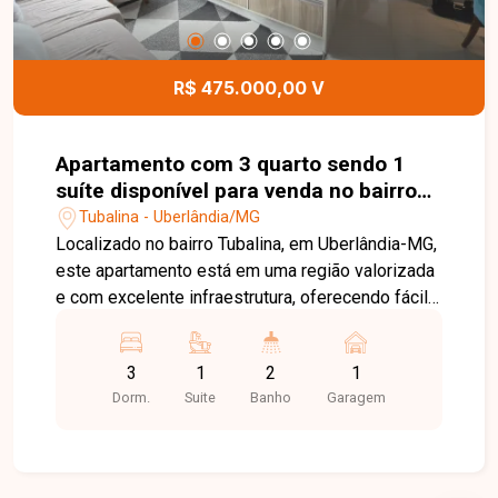
sendo ideal para clínicas, empresas e escritórios.
Agende uma visita e venha conhecer todos os
detalhes desta excelente loja comercial no bairro
R$ 475.000,00 V
Lídice.
Apartamento com 3 quarto sendo 1
suíte disponível para venda no bairro
Tubalina em Uberlândia-MG
Tubalina - Uberlândia/MG
Localizado no bairro Tubalina, em Uberlândia-MG,
este apartamento está em uma região valorizada
e com excelente infraestrutura, oferecendo fácil
acesso às principais avenidas da cidade, além de
estar próximo a supermercados, escolas,
3
1
2
1
farmácias, restaurantes e diversos serviços. O
Dorm.
Suite
Banho
Garagem
bairro proporciona praticidade e qualidade de
vida para toda a família. O imóvel conta com sala
ampla em dois ambientes, 03 quartos, sendo 01
suíte com ar-condicionado, banheiro social,