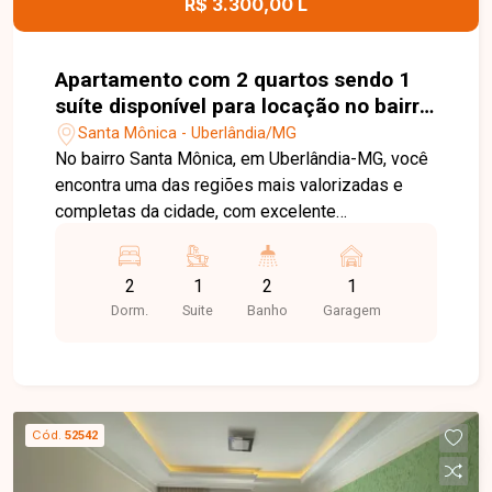
R$ 3.300,00 L
Apartamento com 2 quartos sendo 1
suíte disponível para locação no bairro
Santa Mônica em Uberlândia-MG
Santa Mônica - Uberlândia/MG
No bairro Santa Mônica, em Uberlândia-MG, você
encontra uma das regiões mais valorizadas e
completas da cidade, com excelente
infraestrutura, fácil acesso às principais
avenidas, proximidade com a Universidade
2
1
2
1
Federal de Uberlândia, além de supermercados,
Dorm.
Suite
Banho
Garagem
restaurantes, farmácias e diversos serviços,
proporcionando praticidade e qualidade de vida.
Apartamento totalmente mobiliado, com sala
equipada com sofá, painel, TV, mesa de jantar e
sacada, 2 quartos com armários, cama, mesa de
Cód.
52542
apoio e ar-condicionado, banheiro social, cozinha
completa com armários, cooktop, geladeira, forno