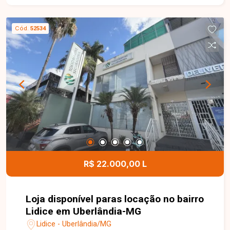
churrasqueira, 02 banheiros, 01 suíte e piscina,
proporcionando um ambiente ideal para
Cód.
52534
confraternizações, eventos e momentos de lazer
com a família e amigos. Esta é uma excelente
oportunidade para quem busca um imóvel
versátil, com ótima estrutura para lazer e
excelente localização no bairro Tubalina. Agende
uma visita e venha conhecer todos os detalhes
deste imóvel.
R$ 22.000,00 L
Loja disponível paras locação no bairro
Lidice em Uberlândia-MG
Lidice - Uberlândia/MG