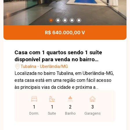
de Uberlândia. Entre em contato e agende uma
visita para conhecer todos os detalhes deste
imóvel e o potencial que ele oferece.
R$ 640.000,00 V
Casa com 1 quartos sendo 1 suíte
disponível para venda no bairro
Tubalina em Uberlândia-MG
Tubalina - Uberlândia/MG
Localizada no bairro Tubalina, em Uberlândia-MG,
esta casa está em uma região com fácil acesso
às principais vias da cidade e próxima a
supermercados, comércios, escolas e diversos
serviços, oferecendo praticidade e excelente
1
1
2
3
potencial para moradia, lazer ou investimento. O
Dorm.
Suite
Banho
Garagens
imóvel possui aproximadamente 120 m² de área
construída em um terreno de 250 m². Dispõe de
ampla varanda integrada à área gourmet com