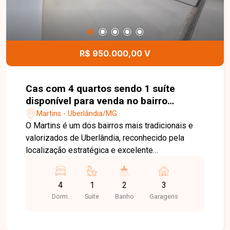
R$ 950.000,00 V
Cas com 4 quartos sendo 1 suíte
disponível para venda no bairro
Martins em Uberlândia-MG
Martins - Uberlândia/MG
O Martins é um dos bairros mais tradicionais e
valorizados de Uberlândia, reconhecido pela
localização estratégica e excelente
infraestrutura. A região oferece fácil acesso ao
Centro e às principais avenidas da cidade, além
4
1
2
3
de contar com hospitais, escolas,
Dorm.
Suite
Banho
Garagens
supermercados, farmácias, restaurantes e uma
ampla variedade de comércios e serviços,
proporcionando praticidade e qualidade de vida