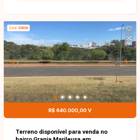
serviços. O imóvel consiste em um excelente
terreno com leve aclive, localizado no centro do
bairro, em uma rua predominantemente
residencial e ao mesmo tempo próxima a toda a
Cód.
52536
região de comércio local. O terreno encontra-se
totalmente murado e conta com portão,
oferecendo mais segurança e praticidade para
futuros projetos residenciais ou de investimento.
Esta é uma excelente oportunidade para quem
deseja construir em uma localização privilegiada,
em um bairro consolidado e com grande
potencial de valorização. Entre em contato e
agende uma visita para conhecer todos os
detalhes deste terreno no Jardim Patrícia.
R$ 640.000,00 V
Terreno disponível para venda no
bairro Granja Marileusa em