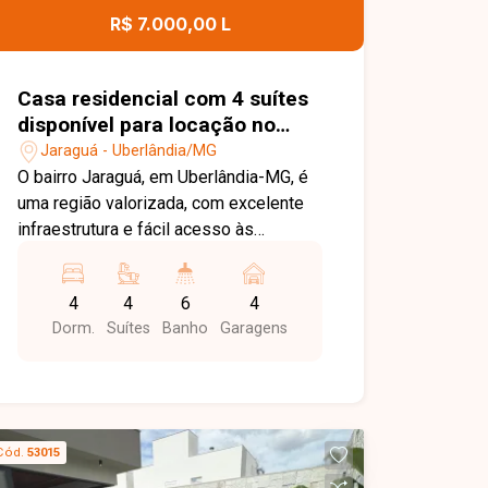
comercial.
R$ 7.000,00 L
Casa residencial com 4 suítes
disponível para locação no
bairro Jaraguá em Uberlândia-
Jaraguá - Uberlândia/MG
MG
O bairro Jaraguá, em Uberlândia-MG, é
uma região valorizada, com excelente
infraestrutura e fácil acesso às
principais vias da cidade. O bairro
oferece tranquilidade, além de estar
4
4
6
4
próximo a escolas, supermercados,
Dorm.
Suítes
Banho
Garagens
comércios e diversos serviços,
proporcionando praticidade e qualidade
de vida. Sobrado disponível para
locação, com ambientes amplos,
excelente distribuição dos espaços e
Cód.
53015
acabamento de alto padrão. No primeiro