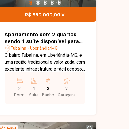
Uberlândia. Entre em contato e agende
sua visita!
R$ 850.000,00 V
Apartamento com 2 quartos
sendo 1 suíte disponível para
locação no bairro Tubalina em
Tubalina - Uberlândia/MG
Uberlândia-MG
O bairro Tubalina, em Uberlândia-MG, é
uma região tradicional e valorizada, com
excelente infraestrutura e fácil acesso
às principais vias da cidade. Próximo a
supermercados, escolas, farmácias,
3
1
3
2
comércios e diversos serviços,
Dorm.
Suite
Banho
Garagens
oferece praticidade e qualidade de vida
para toda a família. Cobertura com sol
da manhã com aproximadamente 149m²
de área privativa, distribuída em dois
pavimentos. No primeiro piso, o imóvel
Cód.
53024