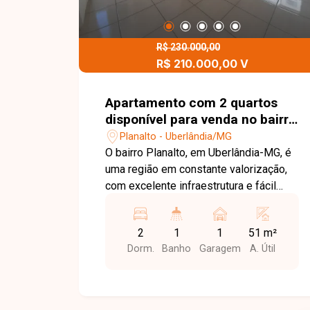
R$ 230.000,00
R$ 210.000,00 V
Apartamento com 2 quartos
disponível para venda no bairro
Planalto em Uberlândia-MG
Planalto - Uberlândia/MG
O bairro Planalto, em Uberlândia-MG, é
uma região em constante valorização,
com excelente infraestrutura e fácil
acesso ao Centro e às principais vias
da cidade. Próximo a supermercados,
2
1
1
51 m²
escolas, farmácias e diversos
Dorm.
Banho
Garagem
A. Útil
comércios, oferece praticidade,
conforto e qualidade de vida para seus
moradores. Apartamento em andar alto,
com ambientes bem distribuídos,