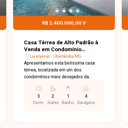
R$ 2.400.000,00 V
Casa Térrea de Alto Padrão à
Venda em Condomínio
Fechado
Laranjeiras - Uberlândia/MG
Apresentamos esta belíssima casa
térrea, localizada em um dos
condomínios mais desejados da
cidade, projetada para oferecer
conforto, sofisticação e praticidade em
3
2
1
4
cada detalhe. Com 360 m² de terreno e
Dorm.
Suítes
Banho
Garagens
191 m² de área construída, o imóvel
possui arquitetura contemporânea,
excelente distribuição dos ambientes e
acabamento de alto padrão. A área