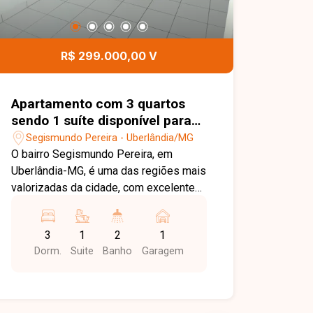
R$ 299.000,00 V
Apartamento com 3 quartos
sendo 1 suíte disponível para
venda no bairro Segismundo
Segismundo Pereira - Uberlândia/MG
Pereira em Uberlândia-MG
O bairro Segismundo Pereira, em
Uberlândia-MG, é uma das regiões mais
valorizadas da cidade, com excelente
infraestrutura e fácil acesso às
principais avenidas. Próximo ao Parque
3
1
2
1
do Sabiá, à UFU, supermercados,
Dorm.
Suite
Banho
Garagem
escolas, farmácias, academias,
restaurantes e diversos serviços,
oferece praticidade, conforto e
qualidade de vida. Apartamento com