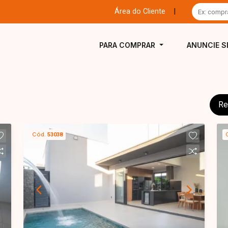
Área do Cliente
|
PARA COMPRAR
ANUNCIE S
Re
Cód.
53038