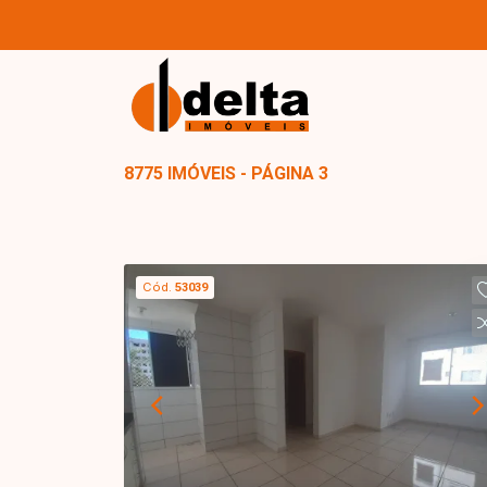
8775 IMÓVEIS - PÁGINA 3
Cód.
53039