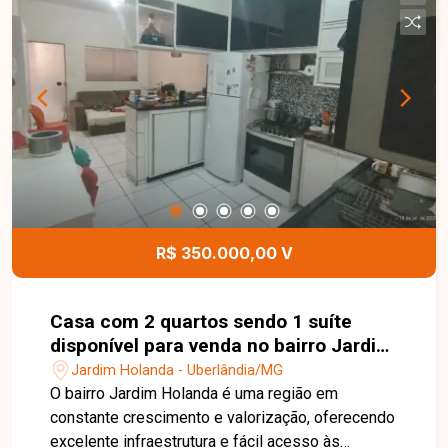
área de serviço e excelente área gourmet com
churrasqueira, pia e piscina aquecida com
hidromassagem, ideal para momentos de lazer e
confraternização. O imóvel conta ainda com
torneiras e chuveiros com aquecimento,
acabamento moderno e 04 vagas de garagem,
sendo 02 cobertas e 02 descobertas,
proporcionando conforto, sofisticação e
funcionalidade. Entre em contato para mais
informações e agende uma visita para conhecer
esta excelente oportunidade.
R$ 350.000,00 V
Casa com 2 quartos sendo 1 suíte
disponível para venda no bairro Jardim
Holanda em Uberlândia-MG
Jardim Holanda - Uberlândia/MG
O bairro Jardim Holanda é uma região em
constante crescimento e valorização, oferecendo
excelente infraestrutura e fácil acesso às