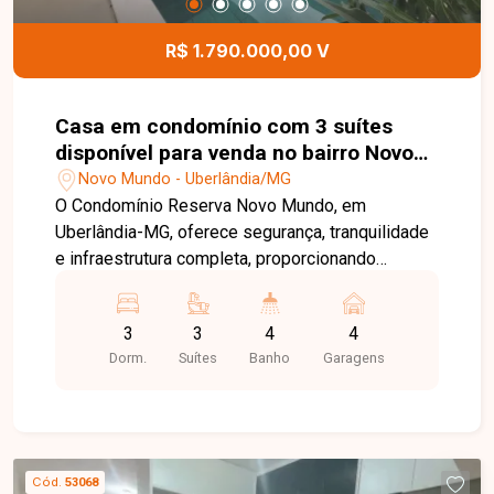
pátio externo poderá ser negociado
separadamente, proporcionando ainda mais
R$ 1.790.000,00 V
flexibilidade ao projeto. Entre em contato para
mais informações e agende uma visita para
conhecer esta excelente oportunidade comercial.
Casa em condomínio com 3 suítes
disponível para venda no bairro Novo
Mundo em Uberlândia-MG
Novo Mundo - Uberlândia/MG
O Condomínio Reserva Novo Mundo, em
Uberlândia-MG, oferece segurança, tranquilidade
e infraestrutura completa, proporcionando
conforto, lazer e qualidade de vida para toda a
família. Com localização privilegiada e fácil
3
3
4
4
acesso às principais vias da cidade, é uma
Dorm.
Suítes
Banho
Garagens
excelente opção para quem busca morar em um
condomínio de alto padrão. Casa com 174m² de
área construída em terreno de 295m², composta
por sala ampla, 03 suítes, sendo 01 suíte máster
com closet, banheiro social, cozinha com balcão,
Cód.
53068