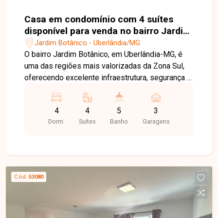
Casa em condomínio com 4 suítes
disponível para venda no bairro Jardim
Botânico em Uberlândia-MG
Jardim Botânico - Uberlândia/MG
O bairro Jardim Botânico, em Uberlândia-MG, é
uma das regiões mais valorizadas da Zona Sul,
oferecendo excelente infraestrutura, segurança e
fácil acesso às principais vias da cidade.
Próximo a comércios, escolas, supermercados e
4
4
5
3
diversos serviços, proporciona conforto,
Dorm.
Suítes
Banho
Garagens
praticidade e qualidade de vida em um ambiente
tranquilo e sofisticado. Casa em condomínio com
projeto moderno e acabamento de alto padrão,
composta por sala ampla em 02 ambientes com
pé-direito de 4,5 metros, integrada à cozinha
Cód.
53080
gourmet, 04 suítes, sendo 02 com closet e 01
suíte máster com amplo closet, banheiro com
duas cubas e dois chuveiros, escritório, roupeiro
na circulação dos quartos, despensa, área de