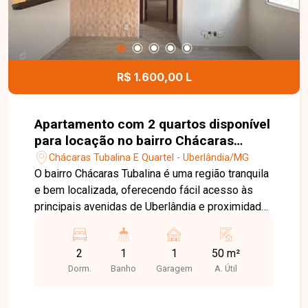
R$ 1.600,00 L
Apartamento com 2 quartos disponível
para locação no bairro Chácaras
Tubalina em Uberlândia-MG
Chácaras Tubalina E Quartel - Uberlândia/MG
O bairro Chácaras Tubalina é uma região tranquila
e bem localizada, oferecendo fácil acesso às
principais avenidas de Uberlândia e proximidade
com supermercados, escolas, farmácias,
comércios e diversos serviços. Uma excelente
2
1
1
50 m²
opção para quem busca praticidade, conforto e
Dorm.
Banho
Garagem
A. Útil
qualidade de vida. Sala ampla, 2 quartos, sendo 1
com armário, banheiro social com box, cozinha
com armário e cooktop, área de serviço com