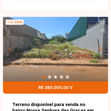
disponível para locação, composto por sala
ampla com sacada, 3 quartos, sendo 1 suíte,
banheiro social, cozinha integrada à área de
serviço e 1 vaga de garagem. O imóvel oferece
Cód.
53076
ambientes amplos, bem distribuídos e excelente
iluminação natural, garantindo conforto e
funcionalidade para o dia a dia. O condomínio
conta com portaria 24 horas, 2 elevadores, salão
de festas, piscina e quadra esportiva,
proporcionando segurança, lazer e comodidade
para toda a família. Uma excelente oportunidade
para morar em um condomínio completo, em uma
das regiões que mais crescem em Uberlândia.
Entre em contato e agende sua visita!
R$ 380.000,00 V
Terreno disponível para venda no
bairro Nossa Senhora das Graças em