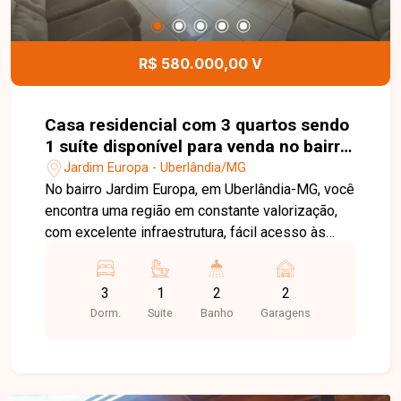
R$ 580.000,00 V
Casa residencial com 3 quartos sendo
1 suíte disponível para venda no bairro
Jardim Europa em Uberlândia-MG
Jardim Europa - Uberlândia/MG
No bairro Jardim Europa, em Uberlândia-MG, você
encontra uma região em constante valorização,
com excelente infraestrutura, fácil acesso às
principais avenidas da cidade e proximidade com
supermercados, escolas, farmácias e diversos
3
1
2
2
comércios, proporcionando praticidade e
Dorm.
Suite
Banho
Garagens
qualidade de vida. Casa disponível para venda
em excelente localização, composta por sala
ampla, 3 quartos, sendo 1 suíte com
hidromassagem, banheiro social, cozinha, área de