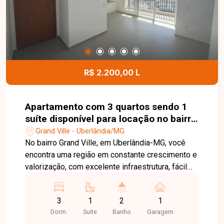
da cidade, proporciona excelente visibilidade e
fácil acesso. Entre em contato para mais
informações e agende uma visita para conhecer
esta excelente oportunidade comercial.
R$ 2.200,00 L
Apartamento com 3 quartos sendo 1
suíte disponível para locação no bairro
Grand Ville em Uberlândia-MG
Grand Ville - Uberlândia/MG
No bairro Grand Ville, em Uberlândia-MG, você
encontra uma região em constante crescimento e
valorização, com excelente infraestrutura, fácil
acesso às principais vias da cidade e
proximidade com supermercados, escolas,
3
1
2
1
farmácias e diversos comércios, proporcionando
Dorm.
Suite
Banho
Garagem
praticidade e qualidade de vida. Apartamento