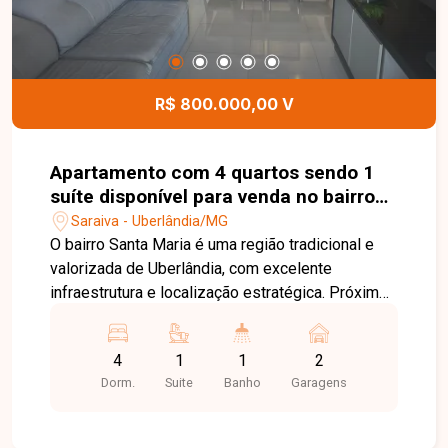
R$ 800.000,00 V
Apartamento com 4 quartos sendo 1
suíte disponível para venda no bairro
Santa Maria em Uberlândia-MG
Saraiva - Uberlândia/MG
O bairro Santa Maria é uma região tradicional e
valorizada de Uberlândia, com excelente
infraestrutura e localização estratégica. Próximo
a supermercados, escolas, farmácias,
restaurantes, comércios e diversos serviços,
4
1
1
2
oferece fácil acesso às principais vias da cidade
Dorm.
Suite
Banho
Garagens
e proporciona praticidade e qualidade de vida
para toda a família. O apartamento conta com sala
ampla para 2 ambientes com sacada, 4 quartos,