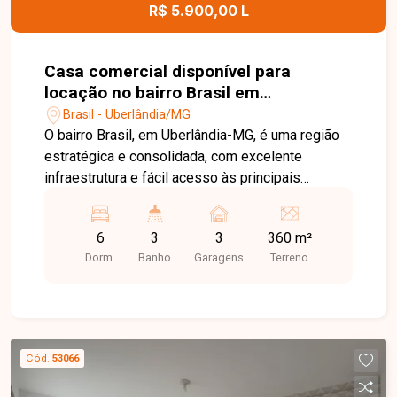
R$ 5.900,00 L
Casa comercial disponível para
locação no bairro Brasil em
Uberlândia-MG
Brasil - Uberlândia/MG
O bairro Brasil, em Uberlândia-MG, é uma região
estratégica e consolidada, com excelente
infraestrutura e fácil acesso às principais
avenidas da cidade. Próximo ao Centro, conta
com ampla oferta de comércios, bancos,
6
3
3
360 m²
restaurantes, escolas e serviços, sendo uma
Dorm.
Banho
Garagens
Terreno
excelente localização para empresas e
profissionais. Casa comercial com frente recuada
para 03 vagas de estacionamento, composta por
recepção planejada, sala de reuniões equipada,
04 salas de atendimento, banheiros masculino e
Cód.
53066
feminino, cozinha, área de serviço e espaço
gourmet com churrasqueira. Como diferencial, o