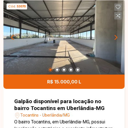
armário e box, cozinha com armários planejados
Cód.
53070
e área de serviço independente. O condomínio
conta com elevador e salão de festas,
proporcionando mais comodidade, segurança e
lazer para toda a família. Entre em contato para
mais informações e agende uma visita para
conhecer este excelente apartamento.
R$ 15.000,00 L
Galpão disponível para locação no
bairro Tocantins em Uberlândia-MG
Tocantins - Uberlândia/MG
O bairro Tocantins, em Uberlândia-MG, possui