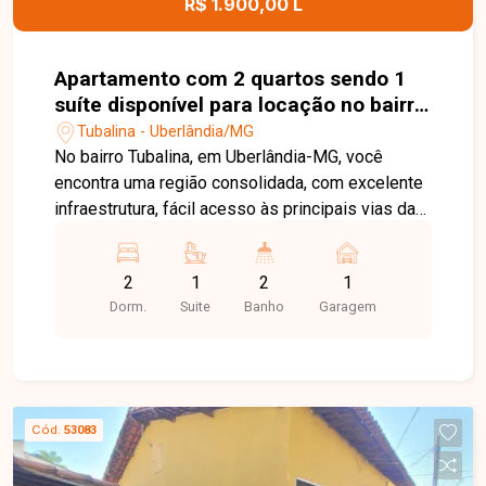
R$ 1.900,00 L
informações e agende uma visita para conhecer
este excelente imóvel.
Apartamento com 2 quartos sendo 1
suíte disponível para locação no bairro
Tubalina em Uberlândia-MG
Tubalina - Uberlândia/MG
No bairro Tubalina, em Uberlândia-MG, você
encontra uma região consolidada, com excelente
infraestrutura, fácil acesso às principais vias da
cidade e proximidade com supermercados,
escolas, farmácias e diversos comércios,
2
1
2
1
proporcionando praticidade e qualidade de vida.
Dorm.
Suite
Banho
Garagem
Apartamento mobiliado disponível para locação,
composto por sala em dois ambientes, cozinha
com armários, área de serviço, 2 quartos com
armários, sendo 1 suíte, banheiro social e 1 vaga
de garagem coberta. O imóvel oferece ambientes
Cód.
53083
bem distribuídos, confortáveis e funcionais, ideal
para quem busca praticidade e comodidade no