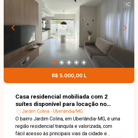
infantil, academia, playground, elevadores e
espaço gourmet com churrasqueira. Possui gás
canalizado e água com medidores individuais
cobrados à parte. Entre em contato para mais
informações e agende uma visita para conhecer
este imóvel.
R$ 5.000,00 L
Casa residencial mobiliada com 2
suítes disponível para locação no
bairro Jardim Colina em Uberlândia-
Jardim Colina - Uberlândia/MG
MG
O bairro Jardim Colina, em Uberlândia-MG, é uma
região residencial tranquila e valorizada, com
fácil acesso às principais vias da cidade e