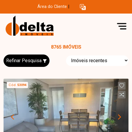
Área do Cliente
|
8765 IMÓVEIS
Refinar Pesquisa
Cód.
53094