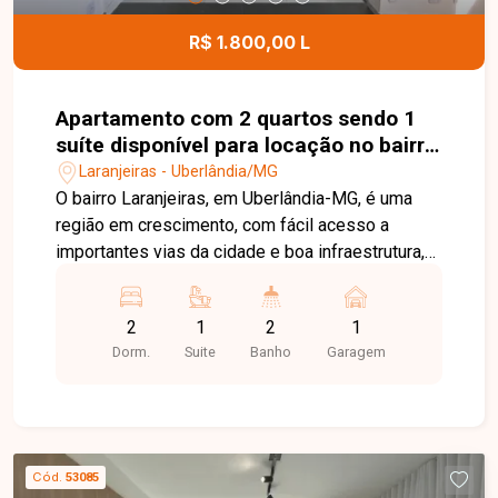
informações e agende uma visita para conhecer
esta excelente oportunidade.
R$ 1.800,00 L
Apartamento com 2 quartos sendo 1
suíte disponível para locação no bairro
Laranjeiras em Uberlândia-MG
Laranjeiras - Uberlândia/MG
O bairro Laranjeiras, em Uberlândia-MG, é uma
região em crescimento, com fácil acesso a
importantes vias da cidade e boa infraestrutura,
além de proximidade com comércios e serviços.
Apartamento novo, primeira locação, composto
2
1
2
1
por sala em 2 ambientes, cozinha com armários
Dorm.
Suite
Banho
Garagem
planejados e cooktop, sacada integrada sendo
área de serviço, 2 quartos sendo 1 suíte com
armário, 1 banheiro social ambos banheiros com
armários e box. O imóvel conta ainda com 1 vaga
de garagem. O condomínio dispõe de portaria 24
Cód.
53085
horas, quadra de beach tennis, piscina adulto e