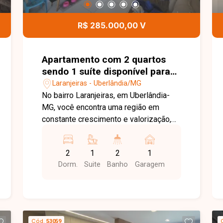
comodidade para toda a família. Uma
excelente oportunidade para quem
R$ 285.000,00 V
busca um apartamento bem localizado,
com condomínio completo e ótimo
custo-benefício. Entre em contato e
Apartamento com 2 quartos
agende sua visita!
sendo 1 suíte disponível para
venda no bairro Laranjeiras em
Laranjeiras - Uberlândia/MG
Uberlândia-MG
No bairro Laranjeiras, em Uberlândia-
MG, você encontra uma região em
constante crescimento e valorização,
com excelente infraestrutura, fácil
acesso às principais vias da cidade e
2
1
2
1
proximidade com supermercados,
Dorm.
Suite
Banho
Garagem
escolas, farmácias e diversos
comércios, proporcionando praticidade
e qualidade de vida. Apartamento
disponível para venda com
aproximadamente 53 m² de área
Cód.
53059