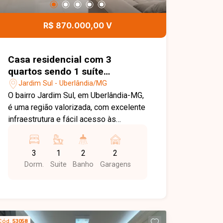
contato para mais informações e
agende uma visita para conhecer esta
R$ 870.000,00 V
excelente oportunidade comercial.
Casa residencial com 3
quartos sendo 1 suíte
disponível para venda no bairro
Jardim Sul - Uberlândia/MG
Jardim Sul em Uberlândia-MG
O bairro Jardim Sul, em Uberlândia-MG,
é uma região valorizada, com excelente
infraestrutura e fácil acesso às
principais vias da cidade. Próximo a
supermercados, escolas, farmácias,
3
1
2
2
restaurantes e diversos serviços,
Dorm.
Suite
Banho
Garagens
oferece praticidade, conforto e
qualidade de vida para toda a família.
Casa com aproximadamente 100m² de
área construída em terreno de 180m²,
composta por sala com pé-direito alto,
Cód.
53058