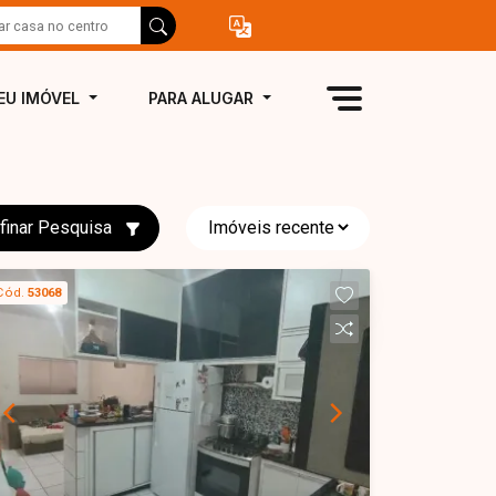
EU IMÓVEL
PARA ALUGAR
finar Pesquisa
Cód.
53068