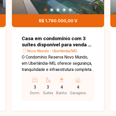
R$ 1.790.000,00 V
Casa em condomínio com 3
suítes disponível para venda no
bairro Novo Mundo em
Novo Mundo - Uberlândia/MG
Uberlândia-MG
O Condomínio Reserva Novo Mundo,
em Uberlândia-MG, oferece segurança,
tranquilidade e infraestrutura completa,
proporcionando conforto, lazer e
qualidade de vida para toda a família.
3
3
4
4
Com localização privilegiada e fácil
Dorm.
Suítes
Banho
Garagens
acesso às principais vias da cidade, é
uma excelente opção para quem busca
morar em um condomínio de alto
padrão. Casa com 174m² de área