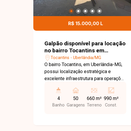
R$ 15.000,00 L
Galpão disponível para locação
no bairro Tocantins em
Uberlândia-MG
Tocantins - Uberlândia/MG
O bairro Tocantins, em Uberlândia-MG,
possui localização estratégica e
excelente infraestrutura para operações
comerciais e logísticas, com fácil
acesso à BR-365 e às principais vias
4
50
660 m²
990 m²
da cidade. A região é ideal para
Banho
Garagens
Terreno
Const.
empresas que necessitam de agilidade
no transporte, distribuição e
movimentação de cargas. Galpão
comercial em fase final de construção,