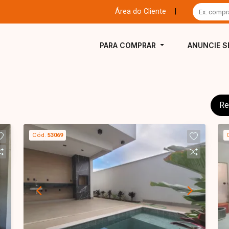
Área do Cliente
|
PARA COMPRAR
ANUNCIE S
Re
Cód.
53069