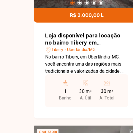
atividades comerciais. Uma excelente
opção para clínicas, escritórios,
R$ 2.000,00 L
escolas, consultórios ou empresas que
buscam um imóvel amplo, funcional e
muito bem localizado. Entre em contato
Loja disponível para locação
para mais informações e agende uma
no bairro Tibery em
visita para conhecer esta excelente
Uberlândia-MG.
Tibery - Uberlândia/MG
oportunidade comercial.
No bairro Tibery, em Uberlândia-MG,
você encontra uma das regiões mais
tradicionais e valorizadas da cidade,
com excelente infraestrutura, grande
fluxo de pessoas e fácil acesso às
1
30 m²
30 m²
principais avenidas, além de estar
Banho
A. Útil
A. Total
próximo a comércios, bancos,
supermercados e diversos serviços.
Loja disponível para locação com
aproximadamente 30 m² de área
construída. O imóvel conta com amplo
Cód.
53060