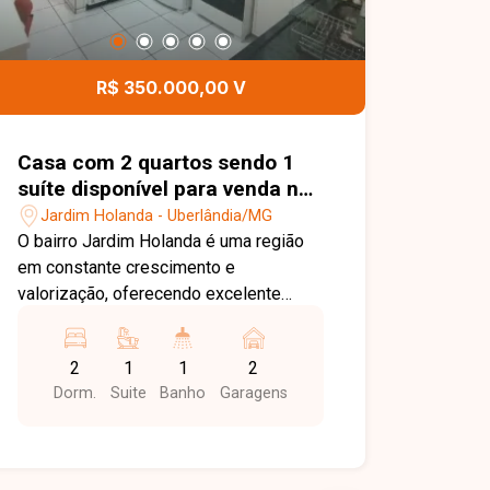
R$ 350.000,00 V
Casa com 2 quartos sendo 1
suíte disponível para venda no
bairro Jardim Holanda em
Jardim Holanda - Uberlândia/MG
Uberlândia-MG
O bairro Jardim Holanda é uma região
em constante crescimento e
valorização, oferecendo excelente
infraestrutura e fácil acesso às
principais vias de Uberlândia. Próximo a
2
1
1
2
supermercados, escolas, farmácias,
Dorm.
Suite
Banho
Garagens
comércios e diversos serviços, o bairro
proporciona praticidade, tranquilidade e
qualidade de vida para toda a família.
Sala, 2 quartos, sendo 1 suíte, banheiro