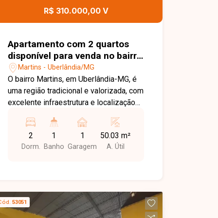
busca um lar aconchegante em uma
R$ 310.000,00 V
localização privilegiada. Entre em
contato com a Delta Imóveis e agende
sua visita. Nossa equipe está pronta
Apartamento com 2 quartos
para apresentar todos os detalhes
disponível para venda no bairro
deste imóvel e ajudar você a encontrar
Martins em Uberlândia-MG
Martins - Uberlândia/MG
o imóvel ideal para morar ou investir.
O bairro Martins, em Uberlândia-MG, é
uma região tradicional e valorizada, com
excelente infraestrutura e localização
estratégica. Próximo a supermercados,
lojas, restaurantes, escolas e bancos,
2
1
1
50.03 m²
além de estar a aproximadamente 10
Dorm.
Banho
Garagem
A. Útil
minutos do Centro de Uberlândia,
oferece praticidade e fácil acesso a
diversos serviços e comodidades.
Belíssimo apartamento com
aproximadamente 50m² de área
Cód.
53051
privativa, composto por sala em 02