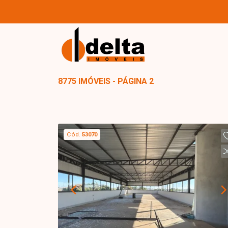
8775 IMÓVEIS - PÁGINA 2
Cód.
53070