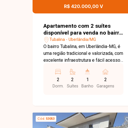
contato com a Delta Imóveis e agende
R$ 420.000,00 V
sua visita. Nossa equipe está pronta
para apresentar todos os detalhes
deste imóvel e ajudar você a encontrar
Apartamento com 2 suítes
o imóvel ideal para morar com conforto
disponível para venda no bairro
e tranquilidade.
Tubalina em Uberlândia-MG
Tubalina - Uberlândia/MG
O bairro Tubalina, em Uberlândia-MG, é
uma região tradicional e valorizada, com
excelente infraestrutura e fácil acesso
às principais vias da cidade. Próximo a
supermercados, escolas, farmácias,
2
2
1
2
restaurantes e diversos comércios,
Dorm.
Suítes
Banho
Garagens
oferece praticidade, conforto e
qualidade de vida para toda a família.
Apartamento com aproximadamente
87m² de área privativa, composto por
sala ampla e integrada, 02 suítes,
Cód.
53053
sendo 01 com closet, lavabo, cozinha