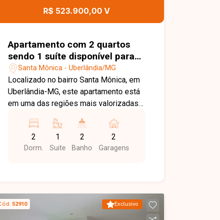
ainda oferece excelente área livre,
R$ 523.900,00 V
permitindo futuras ampliações,
construção de espaço gourmet, piscina
ou novos projetos. Esta é uma
Apartamento com 2 quartos
excelente oportunidade para quem
sendo 1 suíte disponível para
busca um imóvel espaçoso, com amplo
venda no bairro Santa Mônica
Santa Mônica - Uberlândia/MG
terreno e grande potencial de
em Uberlândia-MG
Localizado no bairro Santa Mônica, em
valorização, seja para moradia ou
Uberlândia-MG, este apartamento está
investimento. Agende uma visita e
em uma das regiões mais valorizadas
venha conhecer todos os detalhes
da cidade, oferecendo excelente
desta casa.
infraestrutura, fácil acesso às principais
2
1
2
2
vias e proximidade com
Dorm.
Suite
Banho
Garagens
supermercados, escolas,
universidades, farmácias, academias,
praças, restaurantes e diversos
comércios e serviços, proporcionando
praticidade, conforto e qualidade de
Cód.
52910
Exclusivo
vida. O imóvel possui aproximadamente