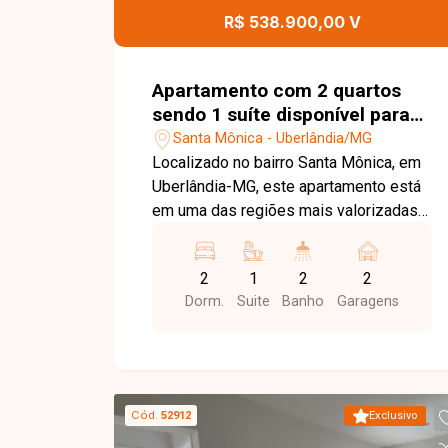
localização estratégica no Centro de
R$ 538.900,00 V
Uberlândia. Entre em contato e agende
sua visita!
Apartamento com 2 quartos
sendo 1 suíte disponível para
venda no bairro Santa Mônica
Santa Mônica - Uberlândia/MG
em Uberlândia-MG
Localizado no bairro Santa Mônica, em
Uberlândia-MG, este apartamento está
em uma das regiões mais valorizadas
da cidade, com excelente infraestrutura,
fácil acesso às principais vias e
2
1
2
2
proximidade com universidades,
Dorm.
Suite
Banho
Garagens
supermercados, escolas, farmácias,
restaurantes e diversos comércios e
serviços, proporcionando praticidade,
conforto e qualidade de vida. O imóvel
é constituído por sala em 02 ambientes
Cód.
52912
Exclusivo
com fechadura eletrônica, 02 quartos,