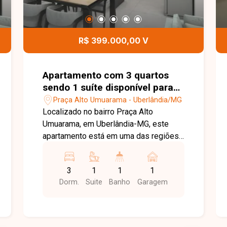
R$ 399.000,00 V
Apartamento com 3 quartos
sendo 1 suíte disponível para
venda no bairro Praça Alto
Praça Alto Umuarama - Uberlândia/MG
Umuarama em Uberlândia-MG
Localizado no bairro Praça Alto
Umuarama, em Uberlândia-MG, este
apartamento está em uma das regiões
que mais crescem e se valorizam na
cidade, oferecendo excelente
3
1
1
1
infraestrutura, fácil acesso às principais
Dorm.
Suite
Banho
Garagem
avenidas e proximidade com
supermercados, escolas, farmácias,
academias, restaurantes e diversos
comércios e serviços, proporcionando