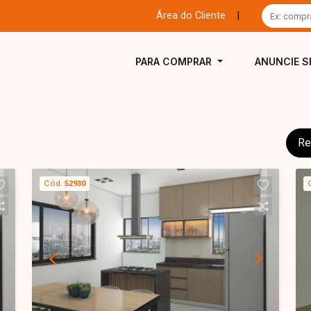
Área do Cliente
|
PARA COMPRAR
ANUNCIE S
Re
Cód.
52930