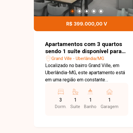
R$ 399.000,00 V
Apartamentos com 3 quartos
sendo 1 suíte disponível para
venda no bairro Grand Ville em
Grand Ville - Uberlândia/MG
Uberlândia-MG
Localizado no bairro Grand Ville, em
Uberlândia-MG, este apartamento está
em uma região em constante
crescimento e valorização, com
excelente infraestrutura e fácil acesso
3
1
1
1
às principais vias da cidade. Próximo a
Dorm.
Suite
Banho
Garagem
supermercados, escolas, farmácias,
academias e diversos comércios e
serviços, o bairro oferece praticidade,
conforto e qualidade de vida para toda