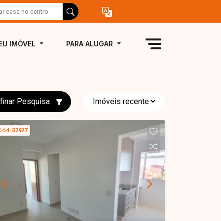
EU IMÓVEL
PARA ALUGAR
finar Pesquisa
Cód.
52927