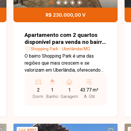
Esta é uma excelente oportunidade
para quem busca um apartamento
R$ 230.000,00 V
pronto para morar, mobiliado e em uma
localização privilegiada no bairro
Tubalina. Agende uma visita e venha
Apartamento com 2 quartos
conhecer todos os detalhes deste
disponível para venda no bairro
imóvel.
Shopping Park em Uberlândia-
Shopping Park - Uberlândia/MG
MG
O bairro Shopping Park é uma das
regiões que mais crescem e se
valorizam em Uberlândia, oferecendo
infraestrutura completa, fácil acesso às
principais vias da cidade e proximidade
2
1
1
43.77 m²
com supermercados, escolas,
Dorm.
Banho
Garagem
A. Útil
comércios e diversos serviços. Uma
excelente localização para quem busca
praticidade, conforto e qualidade de
vida. Sala de estar e jantar integradas, 2
quartos, banheiro social, cozinha
Cód.
52917