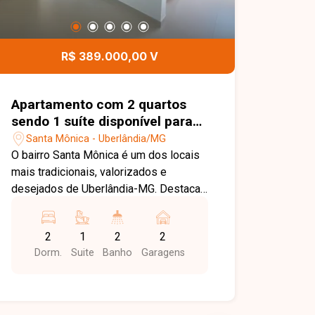
R$ 389.000,00 V
Apartamento com 2 quartos
sendo 1 suíte disponível para
venda no bairro Santa Mônica
Santa Mônica - Uberlândia/MG
em Uberlândia-MG
O bairro Santa Mônica é um dos locais
mais tradicionais, valorizados e
desejados de Uberlândia-MG. Destaca-
se por sua infraestrutura completa e
excelente localização, abrigando o
2
1
2
2
campus da UFU, uma vasta rede de
Dorm.
Suite
Banho
Garagens
comércios, supermercados, farmácias,
restaurantes e variadas opções de
serviços. Além do fácil acesso ao
centro e às principais vias da cidade,