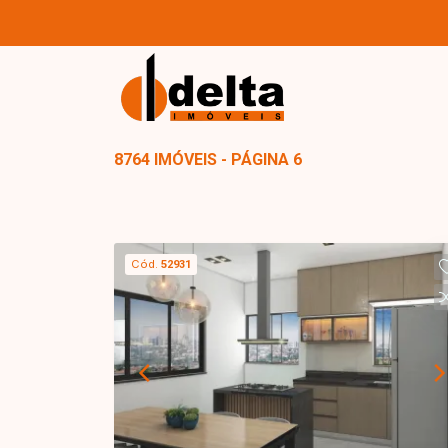
8764 IMÓVEIS - PÁGINA 6
Cód.
52931