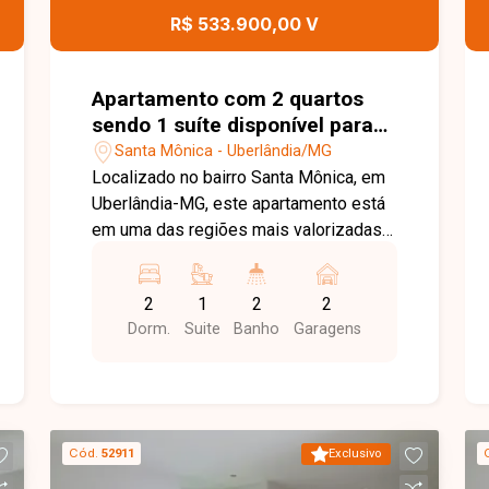
excelente oportunidade para quem
R$ 533.900,00 V
busca conforto, economia e tecnologia
em uma casa moderna, localizada em
uma das regiões que mais crescem em
Apartamento com 2 quartos
Uberlândia. Entre em contato e agende
sendo 1 suíte disponível para
sua visita!
venda no bairro Santa Mônica
Santa Mônica - Uberlândia/MG
em Uberlândia-MG
Localizado no bairro Santa Mônica, em
Uberlândia-MG, este apartamento está
em uma das regiões mais valorizadas
da cidade, oferecendo excelente
infraestrutura, fácil acesso às principais
2
1
2
2
vias e proximidade com universidades,
Dorm.
Suite
Banho
Garagens
supermercados, escolas, farmácias,
restaurantes e uma ampla variedade de
comércios e serviços, proporcionando
praticidade, conforto e qualidade de
vida. O imóvel é constituído por sala em
Cód.
52911
Exclusivo
02 ambientes com fechadura eletrônica,