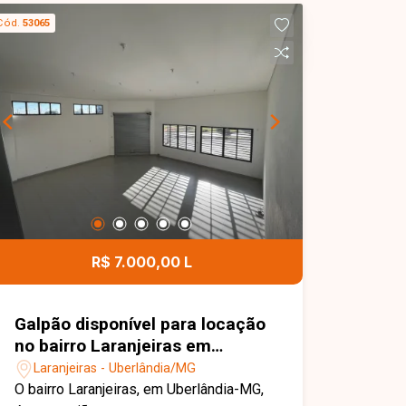
social, cozinha, área de serviço e 2
Cód.
53065
vagas de garagem. O imóvel possui
100 m² de área construída em um
terreno de 120 m², com ambientes bem
distribuídos, funcionais e ideais para
quem busca conforto e praticidade no
dia a dia. Entre em contato com a Delta
Imóveis e agende sua visita. Nossa
equipe está pronta para apresentar
todos os detalhes deste imóvel e
ajudar você a encontrar o imóvel ideal
para morar ou investir.
R$ 7.000,00 L
Galpão disponível para locação
no bairro Laranjeiras em
Uberlândia-MG
Laranjeiras - Uberlândia/MG
O bairro Laranjeiras, em Uberlândia-MG,