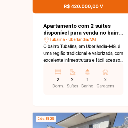
contato com a Delta Imóveis e agende
R$ 420.000,00 V
sua visita. Nossa equipe está pronta
para apresentar todos os detalhes
deste imóvel e ajudar você a encontrar
Apartamento com 2 suítes
o imóvel ideal para morar com conforto
disponível para venda no bairro
e tranquilidade.
Tubalina em Uberlândia-MG
Tubalina - Uberlândia/MG
O bairro Tubalina, em Uberlândia-MG, é
uma região tradicional e valorizada, com
excelente infraestrutura e fácil acesso
às principais vias da cidade. Próximo a
supermercados, escolas, farmácias,
2
2
1
2
restaurantes e diversos comércios,
Dorm.
Suítes
Banho
Garagens
oferece praticidade, conforto e
qualidade de vida para toda a família.
Apartamento com aproximadamente
87m² de área privativa, composto por
sala ampla e integrada, 02 suítes,
Cód.
53053
sendo 01 com closet, lavabo, cozinha