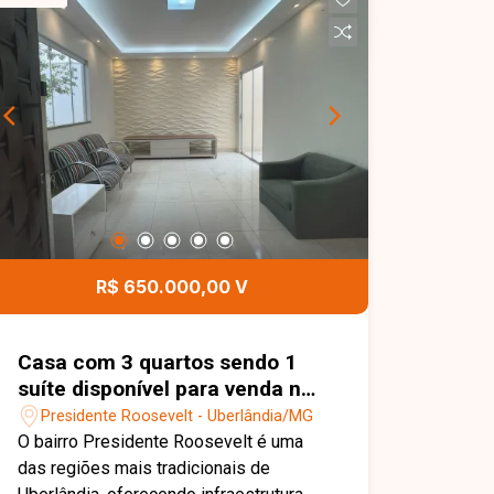
painel planejado e ampla janela, 03
quartos, sendo 01 suíte com móveis
planejados, penteadeira com iluminação
em LED, espelhos e ar-condicionado,
banheiro social e banheiro da suíte com
armários planejados e chuveiros. A
cozinha é completa, equipada com
móveis planejados, forno embutido,
cooktop, depurador de ar e lava-louças.
O imóvel dispõe ainda de corredor com
projeto de iluminação e acabamento em
R$ 650.000,00 V
boiserie, lavanderia independente, área
gourmet com churrasqueira e móveis
planejados, quintal com paisagismo,
Casa com 3 quartos sendo 1
área externa preparada para receber
suíte disponível para venda no
piso, portão eletrônico, muros altos
bairro Presidente Roosevelt em
Presidente Roosevelt - Uberlândia/MG
com cerca concertina e câmeras de
Uberlândia-MG
O bairro Presidente Roosevelt é uma
segurança, além de garagem para 02
das regiões mais tradicionais de
veículos, com capacidade para até 03