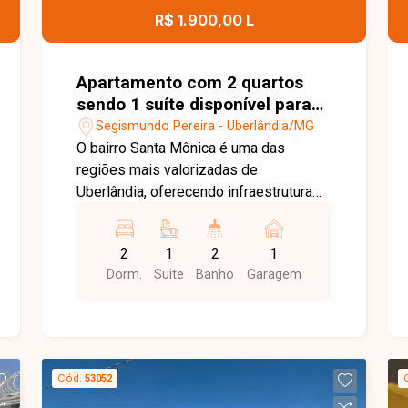
churrasqueiras, coworking, academia,
R$ 1.900,00 L
piscinas adulto e infantil, sauna, espaço
pet com área para banho, salão de
festas, salão de beleza, playground,
Apartamento com 2 quartos
horta, quadra de beach tennis e portaria
sendo 1 suíte disponível para
24 horas, proporcionando segurança e
locação no bairro Santa
Segismundo Pereira - Uberlândia/MG
qualidade de vida para toda a família.
Mônica em Uberlândia-MG
O bairro Santa Mônica é uma das
Entre em contato para mais
regiões mais valorizadas de
informações e agende uma visita para
Uberlândia, oferecendo infraestrutura
conhecer este excelente imóvel.
completa, fácil acesso às principais
avenidas da cidade e proximidade com
2
1
2
1
supermercados, universidades,
Dorm.
Suite
Banho
Garagem
escolas, farmácias, restaurantes,
academias e diversos serviços. Uma
excelente opção para quem busca
conforto, praticidade e qualidade de
vida. Sala para 2 ambientes integrada à
Cód.
53052
cozinha com armários embutidos, 2