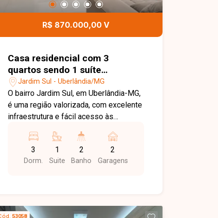
contato para mais informações e
agende uma visita para conhecer esta
R$ 870.000,00 V
excelente oportunidade comercial.
Casa residencial com 3
quartos sendo 1 suíte
disponível para venda no bairro
Jardim Sul - Uberlândia/MG
Jardim Sul em Uberlândia-MG
O bairro Jardim Sul, em Uberlândia-MG,
é uma região valorizada, com excelente
infraestrutura e fácil acesso às
principais vias da cidade. Próximo a
supermercados, escolas, farmácias,
3
1
2
2
restaurantes e diversos serviços,
Dorm.
Suite
Banho
Garagens
oferece praticidade, conforto e
qualidade de vida para toda a família.
Casa com aproximadamente 100m² de
área construída em terreno de 180m²,
composta por sala com pé-direito alto,
Cód.
53058