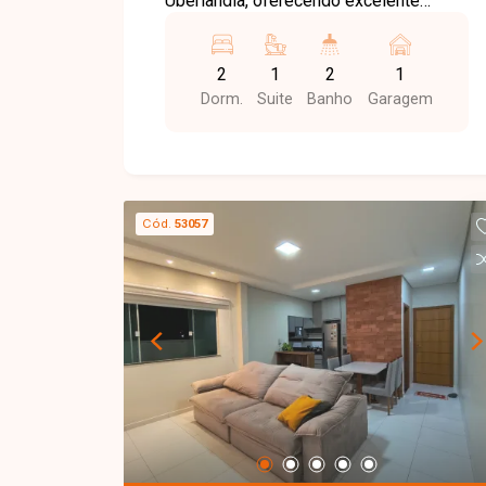
Uberlândia, oferecendo excelente
infraestrutura, fácil acesso às principais
avenidas da cidade e proximidade com
2
1
2
1
supermercados, universidades,
Dorm.
Suite
Banho
Garagem
escolas, farmácias, restaurantes,
academias e diversos serviços. Uma
localização ideal para quem busca
conforto, praticidade e qualidade de
vida. Sala para 2 ambientes integrada à
Cód.
53057
cozinha planejada com armários
embutidos, 2 quartos, sendo 1 suíte
com armário embutido, banheiro social,
área de serviço e 1 vaga de garagem. O
apartamento possui ambientes bem
distribuídos, proporcionando conforto e
funcionalidade para o dia a dia. O
condomínio conta com elevador e
interfone, oferecendo mais praticidade
e segurança aos moradores. Entre em