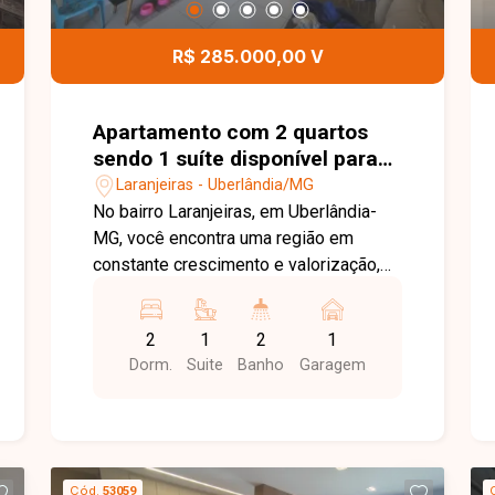
comodidade para toda a família. Uma
excelente oportunidade para quem
R$ 285.000,00 V
busca um apartamento bem localizado,
com condomínio completo e ótimo
custo-benefício. Entre em contato e
Apartamento com 2 quartos
agende sua visita!
sendo 1 suíte disponível para
venda no bairro Laranjeiras em
Laranjeiras - Uberlândia/MG
Uberlândia-MG
No bairro Laranjeiras, em Uberlândia-
MG, você encontra uma região em
constante crescimento e valorização,
com excelente infraestrutura, fácil
acesso às principais vias da cidade e
2
1
2
1
proximidade com supermercados,
Dorm.
Suite
Banho
Garagem
escolas, farmácias e diversos
comércios, proporcionando praticidade
e qualidade de vida. Apartamento
disponível para venda com
aproximadamente 53 m² de área
Cód.
53059