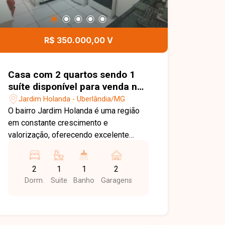
R$ 350.000,00 V
Casa com 2 quartos sendo 1
suíte disponível para venda no
bairro Jardim Holanda em
Jardim Holanda - Uberlândia/MG
Uberlândia-MG
O bairro Jardim Holanda é uma região
em constante crescimento e
valorização, oferecendo excelente
infraestrutura e fácil acesso às
principais vias de Uberlândia. Próximo a
2
1
1
2
supermercados, escolas, farmácias,
Dorm.
Suite
Banho
Garagens
comércios e diversos serviços, o bairro
proporciona praticidade, tranquilidade e
qualidade de vida para toda a família.
Sala, 2 quartos, sendo 1 suíte, banheiro