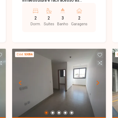
infraestrutura e fácil acesso às
principais vias da cidade. Próximo a
supermercados, escolas, restaurantes,
2
2
3
2
farmácias e diversos serviços, oferece
Dorm.
Suítes
Banho
Garagens
praticidade, conforto e qualidade de
vida. Apartamento disponível para
locação com aproximadamente 86m²
de área privativa, composto por sala de
estar com painel para TV, sala de jantar,
Cód.
53056
02 suítes com armários planejados,
lavabo, cozinha completa com armários
e cooktop, lavanderia independente
com armários, ampla varanda com
bancada e pia, além de 02 vagas de
garagem térreas para veículos de
grande porte. O condomínio oferece
infraestrutura completa de lazer e
conveniência, com espaço gourmet
equipado com chopeira e