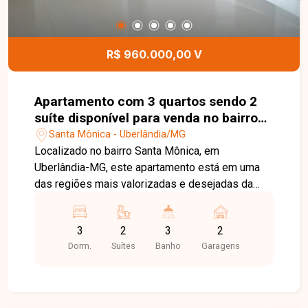
conforto, segurança e uma completa
infraestrutura de lazer. Esta é a oportunidade
perfeita para quem busca um imóvel moderno,
R$ 960.000,00 V
bem localizado e com excelente estrutura para
viver com conforto e praticidade. Agende sua
visita e venha conhecer todos os detalhes deste
Apartamento com 3 quartos sendo 2
incrível apartamento no bairro Santa Mônica.
suíte disponível para venda no bairro
Santa Mônica em Uberlândia-MG
Santa Mônica - Uberlândia/MG
Localizado no bairro Santa Mônica, em
Uberlândia-MG, este apartamento está em uma
das regiões mais valorizadas e desejadas da
cidade, oferecendo fácil acesso às principais
avenidas, além de estar próximo à Universidade
3
2
3
2
Federal de Uberlândia, supermercados, escolas,
Dorm.
Suítes
Banho
Garagens
farmácias, restaurantes e diversos serviços. O
bairro proporciona praticidade, conforto e
excelente qualidade de vida para toda a família. O
imóvel dispõe de sala ampla em dois ambientes,