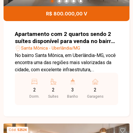
infraestrutura de lazer. Esta é uma excelente
oportunidade para quem busca um imóvel
R$ 800.000,00 V
moderno, bem localizado e com uma estrutura
completa para viver com comodidade e bem-
estar. Agende sua visita e venha conhecer todos
Apartamento com 2 quartos sendo 2
os detalhes deste incrível apartamento no bairro
suítes disponível para venda no bairro
Santa Mônica.
Santa Mônica em Uberlândia-MG
Santa Mônica - Uberlândia/MG
No bairro Santa Mônica, em Uberlândia-MG, você
encontra uma das regiões mais valorizadas da
cidade, com excelente infraestrutura,
proximidade com a Universidade Federal de
Uberlândia, supermercados, restaurantes,
2
2
3
2
comércios e diversos serviços, além de fácil
Dorm.
Suítes
Banho
Garagens
acesso às principais vias, tornando o bairro uma
escolha ideal para quem busca praticidade,
valorização e qualidade de vida. Apartamento de
alto padrão com 80,10 m² de área privativa, sala
em dois ambientes integrada à varanda gourmet
Cód.
52524