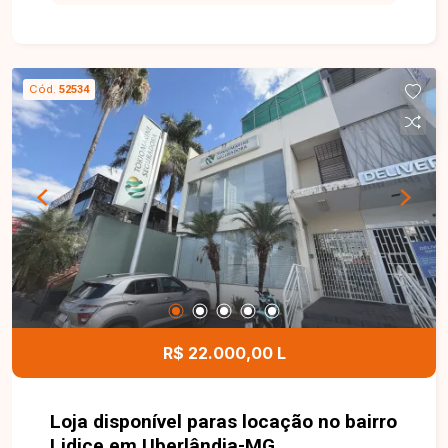
construída em um terreno de 250 m². Dispõe de
ampla varanda integrada à área gourmet com
churrasqueira, 02 banheiros, 01 suíte e piscina,
proporcionando um ambiente ideal para
Cód.
52534
confraternizações, eventos e momentos de lazer
com a família e amigos. Esta é uma excelente
oportunidade para quem busca um imóvel
versátil, com ótima estrutura para lazer e
excelente localização no bairro Tubalina. Agende
uma visita e venha conhecer todos os detalhes
deste imóvel.
R$ 22.000,00 L
Loja disponível paras locação no bairro
Lidice em Uberlândia-MG