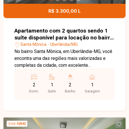
imóvel.
R$ 3.300,00 L
Apartamento com 2 quartos sendo 1
suíte disponível para locação no bairro
Santa Mônica em Uberlândia-MG
Santa Mônica - Uberlândia/MG
No bairro Santa Mônica, em Uberlândia-MG, você
encontra uma das regiões mais valorizadas e
completas da cidade, com excelente
infraestrutura, fácil acesso às principais
avenidas, proximidade com a Universidade
2
1
2
1
Federal de Uberlândia, além de supermercados,
Dorm.
Suite
Banho
Garagem
restaurantes, farmácias e diversos serviços,
proporcionando praticidade e qualidade de vida.
Apartamento totalmente mobiliado, com sala
equipada com sofá, painel, TV, mesa de jantar e
sacada, 2 quartos com armários, cama, mesa de
Cód.
52542
apoio e ar-condicionado, banheiro social, cozinha