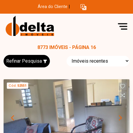
Área do Cliente
|
8773 IMÓVEIS - PÁGINA 16
Refinar Pesquisa
Cód.
52551