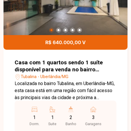
terreno em um dos condomínios mais desejados
de Uberlândia. Entre em contato e agende uma
visita para conhecer todos os detalhes deste
imóvel e o potencial que ele oferece.
R$ 640.000,00 V
Casa com 1 quartos sendo 1 suíte
disponível para venda no bairro
Tubalina em Uberlândia-MG
Tubalina - Uberlândia/MG
Localizada no bairro Tubalina, em Uberlândia-MG,
esta casa está em uma região com fácil acesso
às principais vias da cidade e próxima a
supermercados, comércios, escolas e diversos
serviços, oferecendo praticidade e excelente
1
1
2
3
potencial para moradia, lazer ou investimento. O
Dorm.
Suite
Banho
Garagens
imóvel possui aproximadamente 120 m² de área