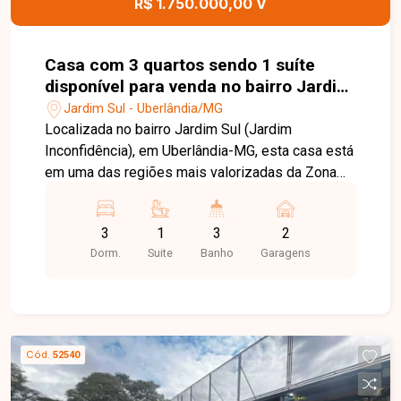
R$ 1.750.000,00 V
incrível apartamento no bairro Santa Mônica.
Casa com 3 quartos sendo 1 suíte
disponível para venda no bairro Jardim
Sul em Uberlândia-MG
Jardim Sul - Uberlândia/MG
Localizada no bairro Jardim Sul (Jardim
Inconfidência), em Uberlândia-MG, esta casa está
em uma das regiões mais valorizadas da Zona
Sul, conhecida pela tranquilidade, segurança e
excelente infraestrutura. O bairro oferece fácil
3
1
3
2
acesso às principais avenidas da cidade e está
Dorm.
Suite
Banho
Garagens
próximo a supermercados, escolas, farmácias,
restaurantes e diversos serviços,
proporcionando praticidade e qualidade de vida
para toda a família. O imóvel dispõe de sala de
estar e jantar integradas, 03 quartos com
Cód.
52540
armários, sendo 01 suíte, banheiro social, cozinha
americana planejada com armários, cooktop e