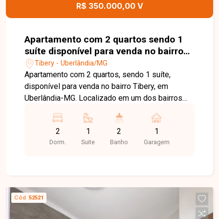
garantindo mais conforto e comodidade aos
R$ 350.000,00 V
moradores. Esta é uma excelente oportunidade
para quem busca um imóvel moderno, espaçoso
e pronto para morar em uma das melhores
Apartamento com 2 quartos sendo 1
localizações de Uberlândia. Agende uma visita e
suíte disponível para venda no bairro
venha conhecer todos os detalhes deste incrível
Tibery em Uberlândia-MG
Tibery - Uberlândia/MG
apartamento.
Apartamento com 2 quartos, sendo 1 suíte,
disponível para venda no bairro Tibery, em
Uberlândia-MG. Localizado em um dos bairros
mais tradicionais de Uberlândia, o Tibery oferece
excelente infraestrutura e fácil acesso aos
2
1
2
1
principais pontos da cidade. O imóvel está
Dorm.
Suite
Banho
Garagem
próximo ao Center Shopping, supermercados,
escolas, hospitais e diversos comércios,
proporcionando praticidade e qualidade de vida.
O apartamento possui 55 m² de área privativa e
conta com sala ampla integrada à cozinha
Cód.
52521
americana com armários planejados, 2 quartos,
sendo 1 suíte com armário planejado, banheiro