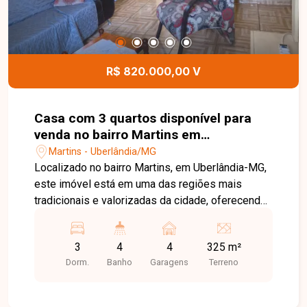
R$ 820.000,00 V
Casa com 3 quartos disponível para
venda no bairro Martins em
Uberlândia-MG
Martins - Uberlândia/MG
Localizado no bairro Martins, em Uberlândia-MG,
este imóvel está em uma das regiões mais
tradicionais e valorizadas da cidade, oferecendo
excelente infraestrutura, fácil acesso às
principais vias e proximidade com
3
4
4
325 m²
supermercados, farmácias, escolas, hospitais,
Dorm.
Banho
Garagens
Terreno
bancos e um amplo comércio. Sua localização
privilegiada proporciona praticidade para morar e
excelente potencial para empreender ou investir.