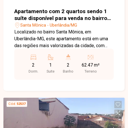
Apartamento com 2 quartos sendo 1
suíte disponível para venda no bairro
Santa Mônica em Uberlândia-MG
Santa Mônica - Uberlândia/MG
Localizado no bairro Santa Mônica, em
Uberlândia-MG, este apartamento está em uma
das regiões mais valorizadas da cidade, com
excelente infraestrutura e fácil acesso às
principais avenidas. A localização privilegiada
2
1
2
62.47 m²
oferece proximidade com farmácias, padarias,
Dorm.
Suite
Banho
Terreno
açougues, hortifrútis, supermercados, hospitais,
além de estar a menos de 8 minutos do Parque
do Sabiá e a aproximadamente 6 minutos da
universidade. O imóvel possui aproximadamente
62,47 m² de área privativa, distribuídos em sala
Cód.
52537
ampla para dois ambientes, 02 quartos, sendo 01
suíte com armários planejados, banheiro social,
cozinha ampla com armários planejados, cooktop,
forno e depurador (sugar), área de serviço,