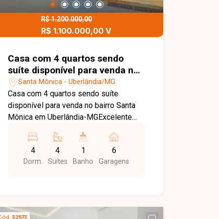
R$ 1.200.000,00
R$ 1.100.000,00 V
Casa com 4 quartos sendo
suíte disponível para venda no
bairro Santa Mônica em
Santa Mônica - Uberlândia/MG
Uberlândia-MG
Casa com 4 quartos sendo suíte
disponível para venda no bairro Santa
Mônica em Uberlândia-MGExcelente
imóvel à venda no Bairro Santa Mônica
? Uberlândia/MG Localizado no Bairro
4
4
1
6
Santa Mônica, este imóvel oferece
Dorm.
Suítes
Banho
Garagens
amplo espaço, conforto e uma
excelente estrutura para toda a família.
O terreno possui 360 m² (15 x 24 m) e
conta com aproximadamente 252 m² de
área construída, conforme cadastro do
Cód.
52973