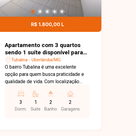
R$ 1.800,00 L
Apartamento com 3 quartos
sendo 1 suíte disponível para
venda no bairro Tubalina em
Tubalina - Uberlândia/MG
Uberlândia-MG
O bairro Tubalina é uma excelente
opção para quem busca praticidade e
qualidade de vida. Com localização
privilegiada, oferece fácil acesso às
principais vias de Uberlândia e conta
3
1
2
2
com ampla infraestrutura de comércios,
Dorm.
Suite
Banho
Garagens
supermercados, escolas, farmácias e
diversos serviços, proporcionando
comodidade para toda a família. Sala
para 2 ambientes com área externa, 3