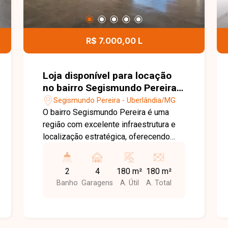
R$ 7.000,00 L
Loja disponível para locação
no bairro Segismundo Pereira
em Uberlândia-MG.
Segismundo Pereira - Uberlândia/MG
O bairro Segismundo Pereira é uma
região com excelente infraestrutura e
localização estratégica, oferecendo
fácil acesso às principais avenidas de
Uberlândia. Com grande fluxo de
2
4
180 m²
180 m²
pessoas e veículos, além de ampla
Banho
Garagens
A. Útil
A. Total
variedade de comércios e serviços, é
uma excelente opção para empresas
que buscam visibilidade e praticidade.
Loja com aproximadamente 180 m² de