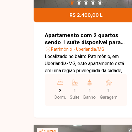
de lazer para toda a família. Uma
excelente oportunidade para morar em
R$ 2.400,00 L
um condomínio completo, em uma
região em constante valorização de
Uberlândia. Entre em contato e agende
Apartamento com 2 quartos
sua visita!
sendo 1 suíte disponível para
locação no bairro Patrimônio
Patrimônio - Uberlândia/MG
em Uberlândia-MG
Localizado no bairro Patrimônio, em
Uberlândia-MG, este apartamento está
em uma região privilegiada da cidade,
com excelente infraestrutura, fácil
acesso às principais vias e
2
1
1
1
proximidade com supermercados,
Dorm.
Suite
Banho
Garagem
escolas, farmácias, restaurantes,
academias e diversos comércios e
serviços, proporcionando praticidade,
conforto e qualidade de vida. O imóvel
possui aproximadamente 118 m² de
Cód.
52975