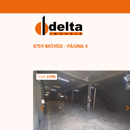
8759 IMÓVEIS - PÁGINA 4
Cód.
52986