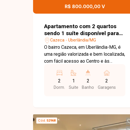
contato com a Delta Imóveis e agende
R$ 800.000,00 V
sua visita. Nossa equipe está pronta
para apresentar todos os detalhes
deste imóvel e ajudar você a encontrar
Apartamento com 2 quartos
o imóvel ideal para morar com conforto
sendo 1 suíte disponível para
e praticidade.
venda no bairro Cazeca em
Cazeca - Uberlândia/MG
Uberlândia-MG
O bairro Cazeca, em Uberlândia-MG, é
uma região valorizada e bem localizada,
com fácil acesso ao Centro e às
principais avenidas da cidade. Conta
com ampla infraestrutura de comércios,
2
1
2
2
supermercados, escolas, farmácias e
Dorm.
Suite
Banho
Garagens
diversos serviços, oferecendo
praticidade e qualidade de vida.
Apartamento com excelente
acabamento, moderno e muito bem
distribuído. O imóvel dispõe de sala de
Cód.
52968
visitas integrada à sala de jantar,