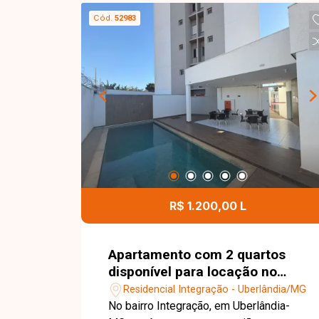
fachada. Imovel possui habite-se
Cód.
52983
comercial.
R$ 1.200,00 L
Apartamento com 2 quartos
disponível para locação no
bairro Integração em
Residencial Integração - Uberlândia/MG
Uberlândia-MG
No bairro Integração, em Uberlândia-