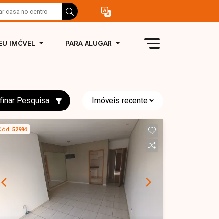
EU IMÓVEL
PARA ALUGAR
finar Pesquisa
Cód.
52984