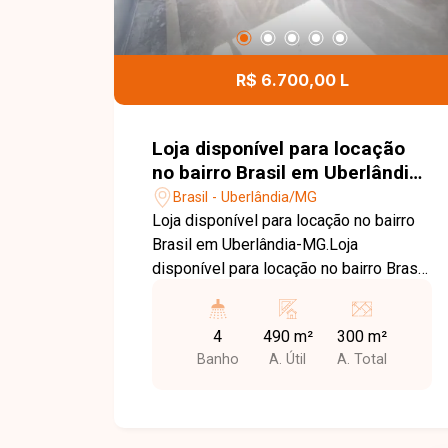
R$ 6.700,00 L
Loja disponível para locação
no bairro Brasil em Uberlândia-
MG.
Brasil - Uberlândia/MG
Loja disponível para locação no bairro
Brasil em Uberlândia-MG.Loja
disponível para locação no bairro Brasil.
Loja com area total de
aproximadamente 490m² sendo vão
4
490 m²
300 m²
livre de 300m², e piso superior com
Banho
A. Útil
A. Total
aproximadamente 190m², imovel com
04 banheiros sendo 02 deles com
acessibilidade, copa, piso de concreto
usinado, 04 portas de enrolar, ampla