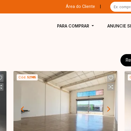
Área do Cliente
|
PARA COMPRAR
ANUNCIE S
Re
Cód.
52985