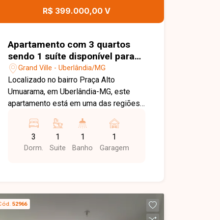
apartamento moderno, funcional e bem
R$ 399.000,00 V
localizado no bairro Grand Ville. Agende
uma visita e venha conhecer todos os
detalhes deste imóvel.
Apartamento com 3 quartos
sendo 1 suíte disponível para
venda no bairro Praça Alto
Grand Ville - Uberlândia/MG
Umuarama em Uberlândia-MG
Localizado no bairro Praça Alto
Umuarama, em Uberlândia-MG, este
apartamento está em uma das regiões
que mais crescem e se valorizam na
cidade, oferecendo excelente
3
1
1
1
infraestrutura, fácil acesso às principais
Dorm.
Suite
Banho
Garagem
avenidas e proximidade com
supermercados, escolas, farmácias,
academias, restaurantes e diversos
comércios e serviços, proporcionando
praticidade e qualidade de vida. O
Cód.
52966
imóvel é um apartamento térreo com