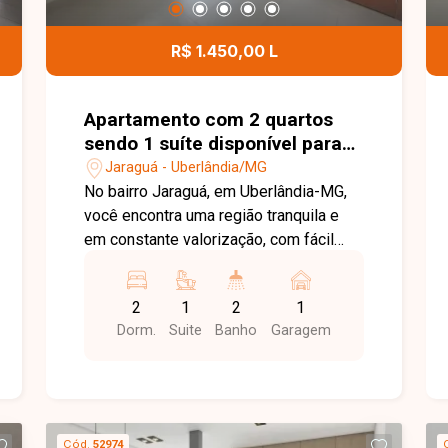
ainda com portão eletrônico com
abertura e fechamento rápidos e 04
R$ 1.450,00 L
vagas de garagem, oferecendo
segurança, conforto e comodidade.
Esta é uma excelente oportunidade
Apartamento com 2 quartos
para quem busca uma casa ampla,
sendo 1 suíte disponível para
completa e bem localizada para
locação no bairro Jaraguá em
Jaraguá - Uberlândia/MG
locação no bairro Jardim Europa.
Uberlândia-MG
No bairro Jaraguá, em Uberlândia-MG,
Agende uma visita e venha conhecer
você encontra uma região tranquila e
todos os detalhes deste imóvel.
em constante valorização, com fácil
acesso às principais avenidas da
cidade e proximidade com
2
1
2
1
supermercados, escolas, farmácias e
Dorm.
Suite
Banho
Garagem
diversos comércios, oferecendo
praticidade e qualidade de vida.
Apartamento disponível para locação,
composto por sala ampla com sacada,
2 quartos, sendo 1 suíte, sacada,
Cód.
52974