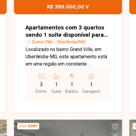
apartamento moderno, funcional e bem
R$ 399.000,00 V
localizado no bairro Grand Ville. Agende
uma visita e venha conhecer todos os
detalhes deste imóvel.
Apartamentos com 3 quartos
sendo 1 suíte disponível para
venda no bairro Grand Ville em
Grand Ville - Uberlândia/MG
Uberlândia-MG
Localizado no bairro Grand Ville, em
Uberlândia-MG, este apartamento está
em uma região em constante
crescimento e valorização, com
excelente infraestrutura e fácil acesso
3
1
1
1
às principais vias da cidade. Próximo a
Dorm.
Suite
Banho
Garagem
supermercados, escolas, farmácias,
academias e diversos comércios e
serviços, o bairro oferece praticidade,
conforto e qualidade de vida para toda
a família. O imóvel possui
Cód.
52967
aproximadamente 70 m² de área