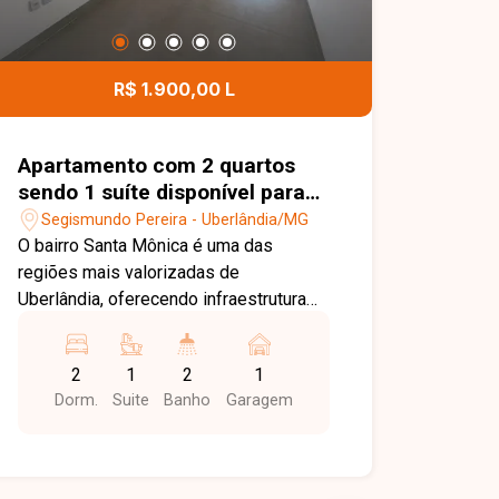
R$ 1.900,00 L
Apartamento com 2 quartos
sendo 1 suíte disponível para
locação no bairro Santa
Segismundo Pereira - Uberlândia/MG
Mônica em Uberlândia-MG
O bairro Santa Mônica é uma das
regiões mais valorizadas de
Uberlândia, oferecendo infraestrutura
completa, fácil acesso às principais
avenidas da cidade e proximidade com
2
1
2
1
supermercados, universidades,
Dorm.
Suite
Banho
Garagem
escolas, farmácias, restaurantes,
academias e diversos serviços. Uma
excelente opção para quem busca
conforto, praticidade e qualidade de