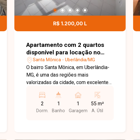
R$ 1.200,00 L
Apartamento com 2 quartos
disponível para locação no
bairro Santa Mônica em
Santa Mônica - Uberlândia/MG
Uberlândia-MG
O bairro Santa Mônica, em Uberlândia-
MG, é uma das regiões mais
valorizadas da cidade, com excelente
infraestrutura e fácil acesso às
principais avenidas. Próximo à UFU,
2
1
1
55 m²
supermercados, escolas, farmácias,
Dorm.
Banho
Garagem
A. Útil
restaurantes e diversos comércios,
oferece praticidade, conforto e
qualidade de vida. Apartamento
disponível para locação com