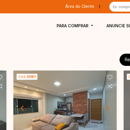
Área do Cliente
|
PARA COMPRAR
ANUNCIE S
Re
Cód.
53057