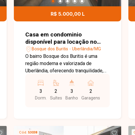
adaptados para pessoas com
deficiência (PCD), copa com pia,
R$ 5.000,00 L
pequeno espaço aberto e piso em
cerâmica. Entre em contato para mais
informações e agende uma visita para
Casa em condominio
conhecer esta excelente oportunidade
disponível para locação no
comercial.
bairro Bosque dos Buritis em
Bosque dos Buritis - Uberlândia/MG
Uberlândia-MG
O bairro Bosque dos Buritis é uma
região moderna e valorizada de
Uberlândia, oferecendo tranquilidade,
segurança e fácil acesso às principais
vias da cidade. Próximo à Granja
3
2
3
2
Marileusa, conta com excelente
Dorm.
Suítes
Banho
Garagens
infraestrutura e está cercado por
comércios, serviços e opções de lazer,
proporcionando praticidade e qualidade
de vida. Casa Mobiliada disponivel para
locação,sendo Sala com painel para TV,
Cód.
53038