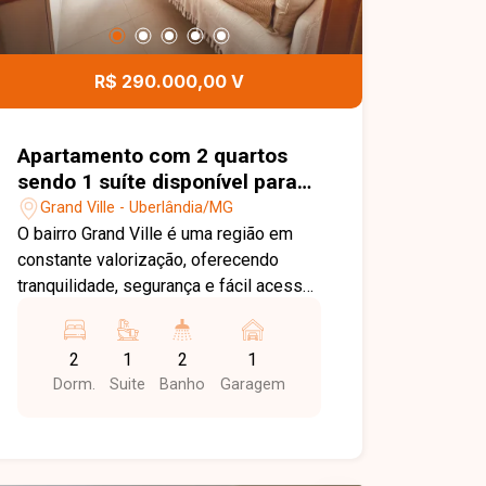
para mais informações e agende uma
visita para conhecer esta excelente
oportunidade comercial.
R$ 290.000,00 V
Apartamento com 2 quartos
sendo 1 suíte disponível para
venda no bairro Grand Ville em
Grand Ville - Uberlândia/MG
Uberlândia-MG
O bairro Grand Ville é uma região em
constante valorização, oferecendo
tranquilidade, segurança e fácil acesso
às principais vias de Uberlândia.
Próximo a supermercados, escolas,
2
1
2
1
farmácias, comércios e diversos
Dorm.
Suite
Banho
Garagem
serviços, proporciona praticidade e
qualidade de vida para quem busca
morar ou investir. Sala com sacada
integrada, 2 quartos, sendo 1 suíte,