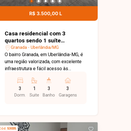
excelente oportunidade para quem
deseja morar em um apartamento novo,
R$ 3.500,00 L
bem localizado e com todo o conforto
para o dia a dia. Entre em contato e
agende sua visita!
Casa residencial com 3
quartos sendo 1 suíte
disponível para locação no
Granada - Uberlândia/MG
bairro Granada em Uberlândia-
O bairro Granada, em Uberlândia-MG, é
MG
uma região valorizada, com excelente
infraestrutura e fácil acesso às
principais vias da cidade. Próximo ao
Hospital Municipal, supermercados,
3
1
3
3
escolas, farmácias e diversos
Dorm.
Suite
Banho
Garagens
comércios, oferece praticidade,
conforto e qualidade de vida para toda
a família. Casa composta por sala em
02 ambientes, 03 quartos, sendo 01
suíte, banheiro social com box em
Cód.
53035