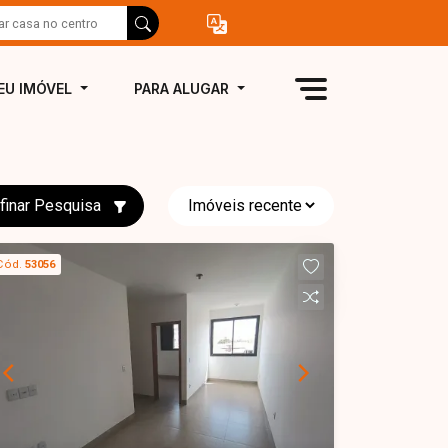
EU IMÓVEL
PARA ALUGAR
finar Pesquisa
Cód.
53056