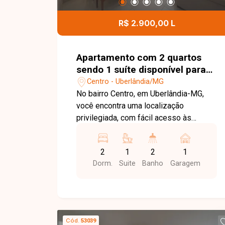
para futuras ampliações. Entre em
contato para mais informações e
R$ 2.900,00 L
agende uma visita para conhecer esta
excelente oportunidade.
Apartamento com 2 quartos
sendo 1 suíte disponível para
locação no bairro Centro em
Centro - Uberlândia/MG
Uberlândia-MG
No bairro Centro, em Uberlândia-MG,
você encontra uma localização
privilegiada, com fácil acesso às
principais avenidas da cidade e
próximo a supermercados, farmácias,
2
1
2
1
bancos, restaurantes, escolas e uma
Dorm.
Suite
Banho
Garagem
ampla variedade de comércios e
serviços, oferecendo praticidade e
qualidade de vida. Apartamento
mobiliado disponível para locação, com
aproximadamente 65 m² de área
Cód.
53039