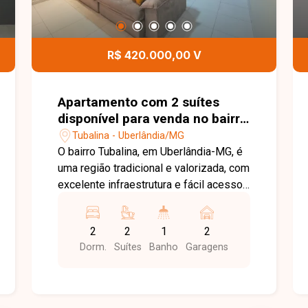
R$ 420.000,00 V
Apartamento com 2 suítes
disponível para venda no bairro
Tubalina em Uberlândia-MG
Tubalina - Uberlândia/MG
O bairro Tubalina, em Uberlândia-MG, é
uma região tradicional e valorizada, com
excelente infraestrutura e fácil acesso
às principais vias da cidade. Próximo a
supermercados, escolas, farmácias,
2
2
1
2
restaurantes e diversos comércios,
Dorm.
Suítes
Banho
Garagens
oferece praticidade, conforto e
qualidade de vida para toda a família.
Apartamento com aproximadamente
87m² de área privativa, composto por