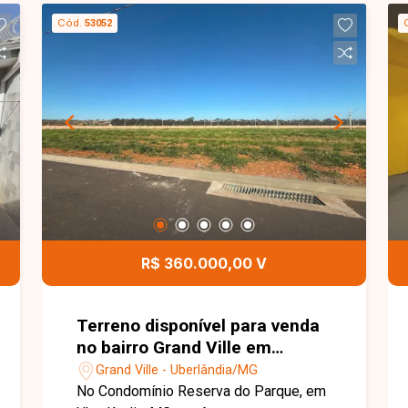
sala ampla e integrada, 02 suítes,
Cód.
53052
sendo 01 com closet, lavabo, cozinha
com armários planejados e área de
serviço independente. O imóvel conta
ainda com 02 vagas de garagem livres,
oferecendo ambientes modernos, bem
distribuídos e prontos para morar, ideal
para quem busca conforto e
funcionalidade. Entre em contato para
mais informações e agende uma visita
para conhecer este excelente
apartamento.
R$ 360.000,00 V
Terreno disponível para venda
no bairro Grand Ville em
Uberlândia-MG
Grand Ville - Uberlândia/MG
No Condomínio Reserva do Parque, em