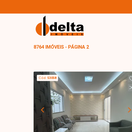
8764 IMÓVEIS - PÁGINA 2
Cód.
53058