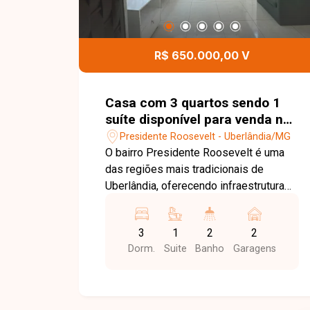
R$ 650.000,00 V
Casa com 3 quartos sendo 1
suíte disponível para venda no
bairro Presidente Roosevelt em
Presidente Roosevelt - Uberlândia/MG
Uberlândia-MG
O bairro Presidente Roosevelt é uma
das regiões mais tradicionais de
Uberlândia, oferecendo infraestrutura
completa e excelente localização. Com
fácil acesso às principais avenidas da
3
1
2
2
cidade, o bairro conta com
Dorm.
Suite
Banho
Garagens
supermercados, escolas, farmácias,
bancos, restaurantes, academias e
diversos comércios, proporcionando
praticidade, conforto e qualidade de