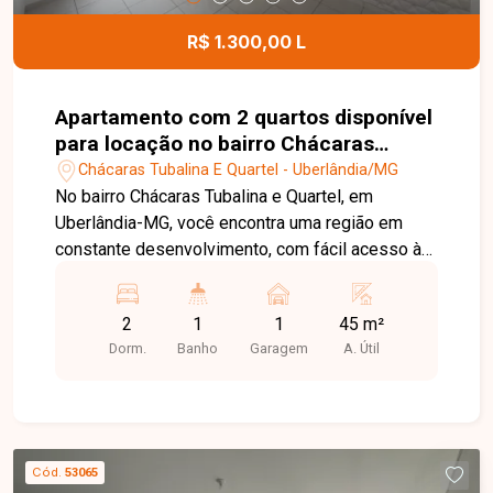
contato para mais informações e agende uma
visita para conhecer esta excelente oportunidade
R$ 1.300,00 L
comercial.
Apartamento com 2 quartos disponível
para locação no bairro Chácaras
Tubalina E Quartel em Uberlândia-MG
Chácaras Tubalina E Quartel - Uberlândia/MG
No bairro Chácaras Tubalina e Quartel, em
Uberlândia-MG, você encontra uma região em
constante desenvolvimento, com fácil acesso às
principais vias da cidade e proximidade com
supermercados, escolas, farmácias e diversos
2
1
1
45 m²
comércios, proporcionando praticidade e
Dorm.
Banho
Garagem
A. Útil
qualidade de vida. Apartamento disponível para
locação com aproximadamente 45 m² de área
privativa. O imóvel conta com sala, cozinha com
armários planejados, 2 quartos, banheiro social e
1 vaga de garagem. Os ambientes são bem
Cód.
53065
distribuídos, oferecendo conforto e