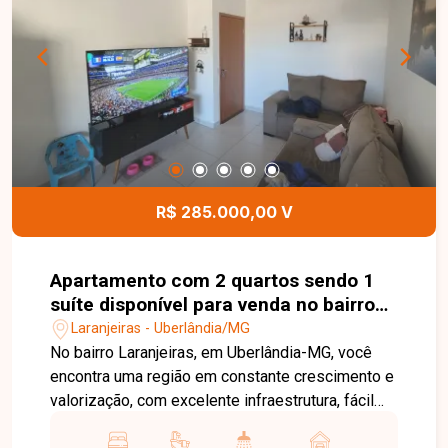
e funcional para diferentes tipos de atividades
comerciais. Uma excelente oportunidade para
instalar ou expandir o seu negócio em uma
localização estratégica e de fácil acesso. Entre
em contato e agende sua visita!
R$ 285.000,00 V
Apartamento com 2 quartos sendo 1
suíte disponível para venda no bairro
Laranjeiras em Uberlândia-MG
Laranjeiras - Uberlândia/MG
No bairro Laranjeiras, em Uberlândia-MG, você
encontra uma região em constante crescimento e
valorização, com excelente infraestrutura, fácil
acesso às principais vias da cidade e