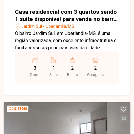
Casa residencial com 3 quartos sendo
1 suíte disponível para venda no bairro
Jardim Sul em Uberlândia-MG
Jardim Sul - Uberlândia/MG
O bairro Jardim Sul, em Uberlândia-MG, é uma
região valorizada, com excelente infraestrutura e
fácil acesso às principais vias da cidade.
Próximo a supermercados, escolas, farmácias,
restaurantes e diversos serviços, oferece
3
1
2
2
praticidade, conforto e qualidade de vida para
Dorm.
Suite
Banho
Garagens
toda a família. Casa com aproximadamente
100m² de área construída em terreno de 180m²,
composta por sala com pé-direito alto, painel
planejado e ampla janela, 03 quartos, sendo 01
suíte com móveis planejados, penteadeira com
Cód.
53060
iluminação em LED, espelhos e ar-condicionado,
banheiro social e banheiro da suíte com armários
planejados e chuveiros. A cozinha é completa,
equipada com móveis planejados, forno