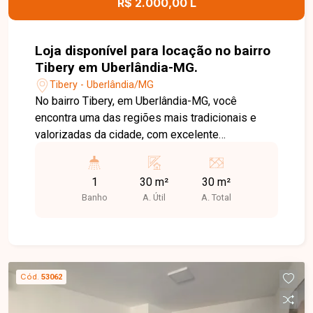
R$ 2.000,00 L
Loja disponível para locação no bairro
Tibery em Uberlândia-MG.
Tibery - Uberlândia/MG
No bairro Tibery, em Uberlândia-MG, você
encontra uma das regiões mais tradicionais e
valorizadas da cidade, com excelente
infraestrutura, grande fluxo de pessoas e fácil
acesso às principais avenidas, além de estar
1
30 m²
30 m²
próximo a comércios, bancos, supermercados e
Banho
A. Útil
A. Total
diversos serviços. Loja disponível para locação
com aproximadamente 30 m² de área construída.
O imóvel conta com amplo espaço principal, 1
cômodo que pode ser utilizado como escritório
ou depósito, 1 banheiro e cozinha com copa.
Cód.
53062
Possui pé-direito alto e excelente ventilação
natural, proporcionando um ambiente confortável