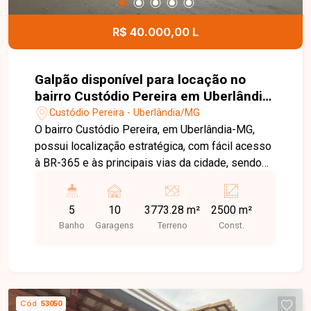
R$ 40.000,00 L
Galpão disponível para locação no
bairro Custódio Pereira em Uberlândia-
MG
Custódio Pereira - Uberlândia/MG
O bairro Custódio Pereira, em Uberlândia-MG,
possui localização estratégica, com fácil acesso
à BR-365 e às principais vias da cidade, sendo
uma excelente região para empresas que
necessitam de logística eficiente, mobilidade e
5
10
3773.28 m²
2500 m²
infraestrutura para grandes operações. Imóvel
Banho
Garagens
Terreno
Const.
comercial com aproximadamente 2.500m² de
área construída, constituído por 03 galpões
amplos, recepção, escritórios, copa, banheiros e
ampla área externa, oferecendo estrutura
completa para operações industriais, logísticas,
Cód.
53050