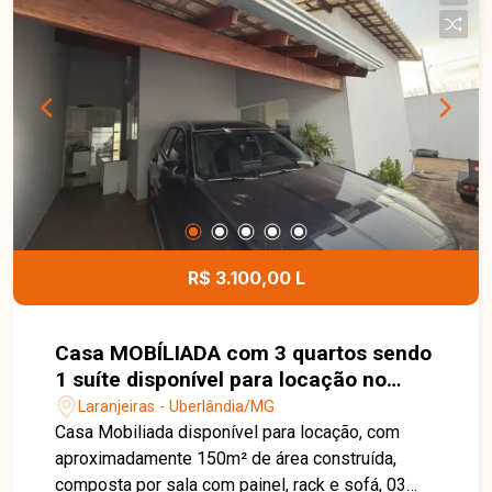
centros de distribuição, armazenagem ou
empresas de grande porte. Sua localização
privilegiada, com rápido acesso à Rodovia BR-
365, proporciona praticidade e eficiência para as
atividades comerciais. Entre em contato para
mais informações e agende uma visita para
conhecer esta excelente oportunidade comercial.
R$ 3.100,00 L
Casa MOBÍLIADA com 3 quartos sendo
1 suíte disponível para locação no
bairro Laranjeiras em Uberlândia-MG
Laranjeiras - Uberlândia/MG
Casa Mobiliada disponível para locação, com
aproximadamente 150m² de área construída,
composta por sala com painel, rack e sofá, 03