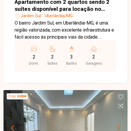
Apartamento com 2 quartos sendo 2
suítes disponível para locação no
bairro Jardim Sul em Uberlândia-MG
Jardim Sul - Uberlândia/MG
O bairro Jardim Sul, em Uberlândia-MG, é uma
região valorizada, com excelente infraestrutura e
fácil acesso às principais vias da cidade.
Próximo a supermercados, escolas, restaurantes,
farmácias e diversos serviços, oferece
2
2
3
2
praticidade, conforto e qualidade de vida.
Dorm.
Suítes
Banho
Garagens
Apartamento disponível para locação com
aproximadamente 86m² de área privativa,
composto por sala de estar com painel para TV,
sala de jantar, 02 suítes com armários planejados,
lavabo, cozinha completa com armários e
Cód.
53058
cooktop, lavanderia independente com armários,
ampla varanda com bancada e pia, além de 02
vagas de garagem térreas para veículos de
grande porte. O condomínio oferece
infraestrutura completa de lazer e conveniência,