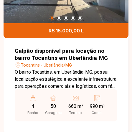
R$ 15.000,00 L
Galpão disponível para locação no
bairro Tocantins em Uberlândia-MG
Tocantins - Uberlândia/MG
O bairro Tocantins, em Uberlândia-MG, possui
localização estratégica e excelente infraestrutura
para operações comerciais e logísticas, com fácil
acesso à BR-365 e às principais vias da cidade.
A região é ideal para empresas que necessitam
4
50
660 m²
990 m²
de agilidade no transporte, distribuição e
Banho
Garagens
Terreno
Const.
movimentação de cargas. Galpão comercial em
fase final de construção, composto por 03
pavimentos com aproximadamente 330m² cada,