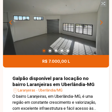
funcionalidade para o dia a dia. O condomínio
dispõe de portaria 24 horas, playground, quadra
esportiva e quiosque com churrasqueira,
proporcionando mais segurança, lazer e
comodidade para toda a família. Uma excelente
oportunidade para quem busca um apartamento
bem localizado, com condomínio completo e
ótimo custo-benefício. Entre em contato e
agende sua visita!
R$ 7.000,00 L
Galpão disponível para locação no
bairro Laranjeiras em Uberlândia-MG
Laranjeiras - Uberlândia/MG
O bairro Laranjeiras, em Uberlândia-MG, é uma
região em constante crescimento e valorização,
com excelente infraestrutura e fácil acesso às