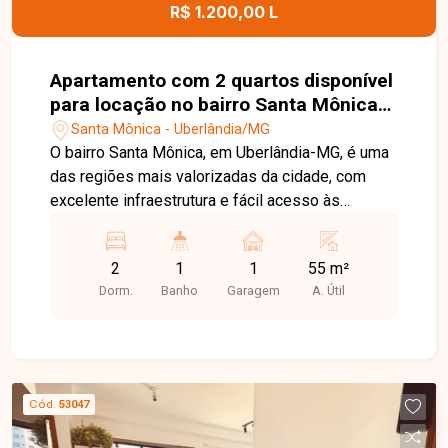
agende uma visita para conhecer este excelente
R$ 1.200,00 L
imóvel.
Apartamento com 2 quartos disponível
para locação no bairro Santa Mônica
em Uberlândia-MG
Santa Mônica - Uberlândia/MG
O bairro Santa Mônica, em Uberlândia-MG, é uma
das regiões mais valorizadas da cidade, com
excelente infraestrutura e fácil acesso às
principais avenidas. Próximo à UFU,
supermercados, escolas, farmácias, restaurantes
2
1
1
55 m²
e diversos comércios, oferece praticidade,
Dorm.
Banho
Garagem
A. Útil
conforto e qualidade de vida. Apartamento
disponível para locação com aproximadamente
55m² de área privativa, composto por sala de TV,
02 quartos, banheiro social com box em blindex,
cozinha com armários e 01 vaga de garagem
Cód.
53047
coberta. Uma excelente opção para quem busca
conforto e praticidade em uma das melhores