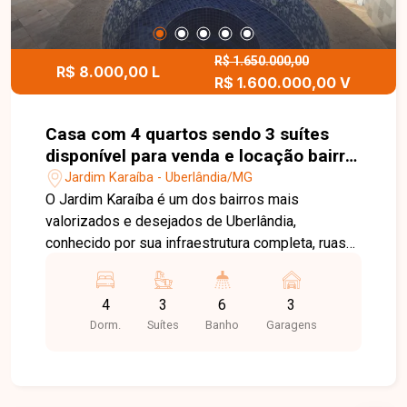
ao ar livre, segurança e portaria 24 horas. Entre
em contato para mais informações e agende uma
visita para conhecer este excelente apartamento.
R$ 1.650.000,00
R$ 8.000,00 L
R$ 1.600.000,00 V
Casa com 4 quartos sendo 3 suítes
disponível para venda e locação bairro
Jardim Karaíba em Uberlândia-MG
Jardim Karaíba - Uberlândia/MG
O Jardim Karaíba é um dos bairros mais
valorizados e desejados de Uberlândia,
conhecido por sua infraestrutura completa, ruas
arborizadas e excelente localização. A região
oferece fácil acesso às principais avenidas da
4
3
6
3
cidade, além de estar próxima a supermercados,
Dorm.
Suítes
Banho
Garagens
escolas, restaurantes, farmácias, academias e
diversos serviços, proporcionando conforto,
segurança e qualidade de vida. No pavimento
térreo, o imóvel dispõe de sala em 2 ambientes,