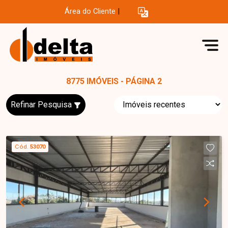
Área do Cliente
|
8775 IMÓVEIS - PÁGINA 2
Refinar Pesquisa
Cód.
53070