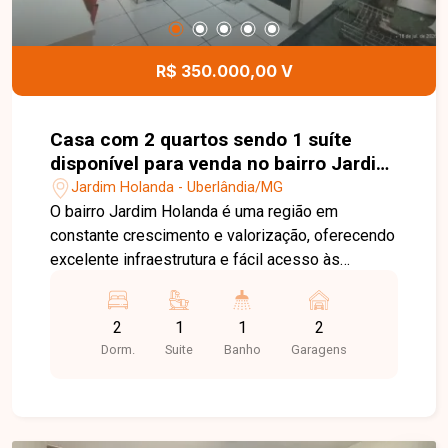
funcionalidade. Entre em contato para mais
informações e agende uma visita para conhecer
esta excelente oportunidade.
R$ 350.000,00 V
Casa com 2 quartos sendo 1 suíte
disponível para venda no bairro Jardim
Holanda em Uberlândia-MG
Jardim Holanda - Uberlândia/MG
O bairro Jardim Holanda é uma região em
constante crescimento e valorização, oferecendo
excelente infraestrutura e fácil acesso às
principais vias de Uberlândia. Próximo a
supermercados, escolas, farmácias, comércios e
2
1
1
2
diversos serviços, o bairro proporciona
Dorm.
Suite
Banho
Garagens
praticidade, tranquilidade e qualidade de vida
para toda a família. Sala, 2 quartos, sendo 1 suíte,
banheiro social, cozinha, área de serviço e 2
vagas de garagem. O imóvel possui 100 m² de