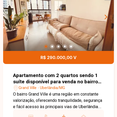
localizações da cidade. Entre em contato para
mais informações e agende uma visita para
conhecer este excelente imóvel.
R$ 290.000,00 V
Apartamento com 2 quartos sendo 1
suíte disponível para venda no bairro
Grand Ville em Uberlândia-MG
Grand Ville - Uberlândia/MG
O bairro Grand Ville é uma região em constante
valorização, oferecendo tranquilidade, segurança
e fácil acesso às principais vias de Uberlândia.
Próximo a supermercados, escolas, farmácias,