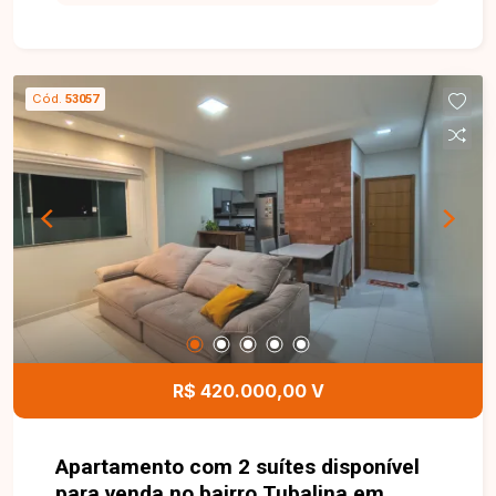
proporcionando praticidade, conforto e qualidade
de vida para toda a família. Sala ampla e bem
iluminada, 3 quartos, sendo 1 suíte, banheiro
social, cozinha espaçosa e funcional, área de
Cód.
53057
serviço, quintal e garagem. Edícula no fundo com
despensa e banheiro. O imóvel possui
aproximadamente 132,46 m² de área construída,
com ambientes bem distribuídos que oferecem
conforto, praticidade e excelente aproveitamento
dos espaços, sendo ideal para quem busca um
lar aconchegante em uma localização
privilegiada. Entre em contato com a Delta
Imóveis e agende sua visita. Nossa equipe está
pronta para apresentar todos os detalhes deste
imóvel e ajudar você a encontrar o imóvel ideal
R$ 420.000,00 V
para morar ou investir.
Apartamento com 2 suítes disponível
para venda no bairro Tubalina em