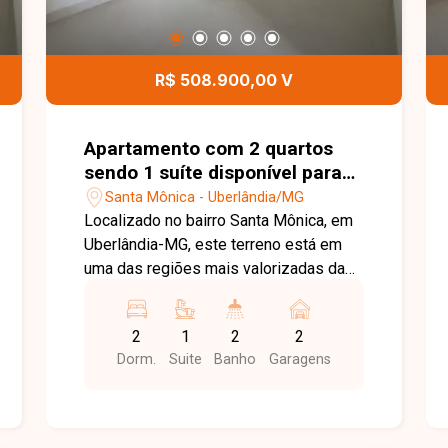
R$ 508.900,00 V
Apartamento com 2 quartos
sendo 1 suíte disponível para
venda no bairro Santa Mônica
Santa Mônica - Uberlândia/MG
em Uberlândia-MG
Localizado no bairro Santa Mônica, em
Uberlândia-MG, este terreno está em
uma das regiões mais valorizadas da
cidade, com excelente infraestrutura e
fácil acesso às principais avenidas. A
2
1
2
2
localização oferece proximidade com
Dorm.
Suite
Banho
Garagens
supermercados, escolas,
universidades, farmácias, restaurantes
e diversos comércios e serviços,
sendo ideal tanto para fins residenciais