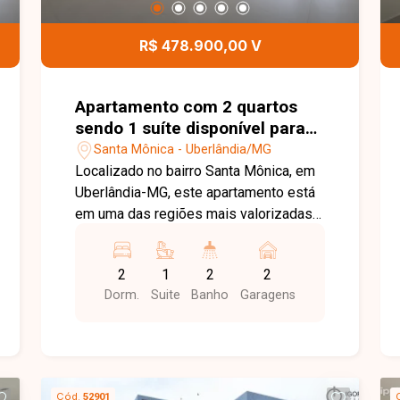
para quem busca uma casa espaçosa,
bem localizada e pronta para morar no
R$ 478.900,00 V
bairro Jardim Holanda. Agende uma
visita e venha conhecer todos os
detalhes deste imóvel.
Apartamento com 2 quartos
sendo 1 suíte disponível para
venda no bairro Santa Mônica
Santa Mônica - Uberlândia/MG
em Uberlândia-MG
Localizado no bairro Santa Mônica, em
Uberlândia-MG, este apartamento está
em uma das regiões mais valorizadas
da cidade, com excelente infraestrutura
e fácil acesso às principais avenidas.
2
1
2
2
Próximo a universidades,
Dorm.
Suite
Banho
Garagens
supermercados, escolas, farmácias,
restaurantes e diversos comércios e
serviços, oferece praticidade, conforto
e qualidade de vida para toda a família.
O apartamento é constituído por sala
Cód.
52901