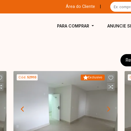
Área do Cliente
|
PARA COMPRAR
ANUNCIE S
Re
Cód.
52910
Exclusivo