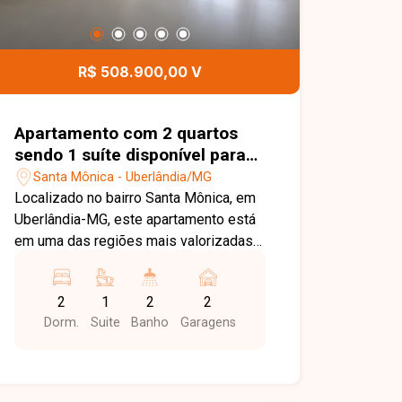
R$ 508.900,00 V
Apartamento com 2 quartos
sendo 1 suíte disponível para
venda no bairro Santa Mônica
Santa Mônica - Uberlândia/MG
em Uberlândia -MG
Localizado no bairro Santa Mônica, em
Uberlândia-MG, este apartamento está
em uma das regiões mais valorizadas
da cidade, com excelente infraestrutura
e fácil acesso às principais avenidas. A
2
1
2
2
localização oferece proximidade com
Dorm.
Suite
Banho
Garagens
universidades, supermercados,
escolas, farmácias, restaurantes e
diversos comércios e serviços,
proporcionando praticidade e qualidade