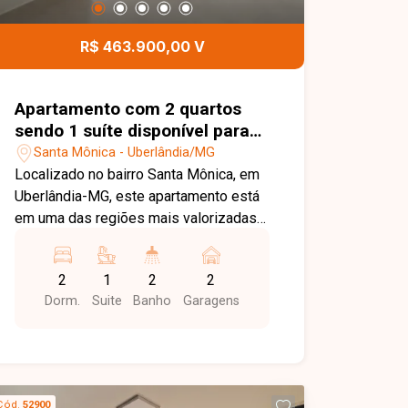
R$ 463.900,00 V
Apartamento com 2 quartos
sendo 1 suíte disponível para
venda no bairro Santa Mônica
Santa Mônica - Uberlândia/MG
em Uberlândia-MG
Localizado no bairro Santa Mônica, em
Uberlândia-MG, este apartamento está
em uma das regiões mais valorizadas
da cidade, com excelente infraestrutura
e fácil acesso às principais avenidas. A
2
1
2
2
localização oferece proximidade com
Dorm.
Suite
Banho
Garagens
universidades, supermercados,
escolas, farmácias, restaurantes e
diversos comércios e serviços,
proporcionando praticidade, conforto e
qualidade de vida. O imóvel é
Cód.
52900