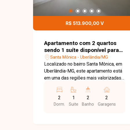
R$ 513.900,00 V
Apartamento com 2 quartos
sendo 1 suíte disponível para
venda no bairro Santa Mônica
Santa Mônica - Uberlândia/MG
em Uberlândia-MG
Localizado no bairro Santa Mônica, em
Uberlândia-MG, este apartamento está
em uma das regiões mais valorizadas
da cidade, com excelente infraestrutura,
fácil acesso às principais vias e
2
1
2
2
proximidade com supermercados,
Dorm.
Suite
Banho
Garagens
escolas, universidades, farmácias,
restaurantes e diversos comércios e
serviços, proporcionando praticidade,
conforto e qualidade de vida. O imóvel