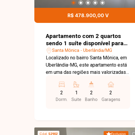
salão de festas, espaço gourmet com
churrasqueira, espaço kids e sala
R$ 478.900,00 V
coworking, proporcionando lazer,
segurança e comodidade aos
moradores. Esta é uma excelente
Apartamento com 2 quartos
oportunidade para quem busca um
sendo 1 suíte disponível para
apartamento moderno, completo e
venda no bairro Santa Mônica
Santa Mônica - Uberlândia/MG
muito bem localizado no bairro Santa
em Uberlândia-MG
Localizado no bairro Santa Mônica, em
Mônica. Agende uma visita e venha
Uberlândia-MG, este apartamento está
conhecer todos os detalhes deste
em uma das regiões mais valorizadas
imóvel.
da cidade, com excelente infraestrutura
e fácil acesso às principais avenidas.
2
1
2
2
Próximo a universidades,
Dorm.
Suite
Banho
Garagens
supermercados, escolas, farmácias,
restaurantes e diversos comércios e
serviços, oferece praticidade, conforto
e qualidade de vida para toda a família.
O apartamento é constituído por sala
Cód.
52902
Exclusivo