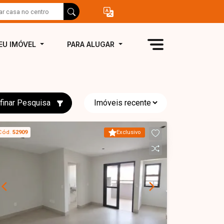
EU IMÓVEL
PARA ALUGAR
finar Pesquisa
Cód.
52909
Exclusivo