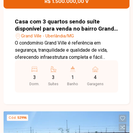
R$ 1.500.000,00 V
para morar em uma localização estratégica de
Uberlândia.
Casa com 3 quartos sendo suíte
disponível para venda no bairro Grand
Ville em Uberlândia-MG
Grand Ville - Uberlândia/MG
O condomínio Grand Ville é referência em
segurança, tranquilidade e qualidade de vida,
oferecendo infraestrutura completa e fácil
acesso às principais regiões de Uberlândia. Ideal
para quem busca morar com conforto,
3
3
1
4
exclusividade e em um ambiente planejado para
Dorm.
Suítes
Banho
Garagens
toda a família. Sala de TV, sala de jantar, 3 suítes,
sendo 1 suíte master, banheiro social, cozinha
integrada ao espaço gourmet, área de serviço,
lavanderia e 4 vagas de garagem, sendo 2
cobertas. Residência com projeto
Cód.
52996
contemporâneo, ambientes amplos e integrados,
acabamentos de alto padrão, automação nos