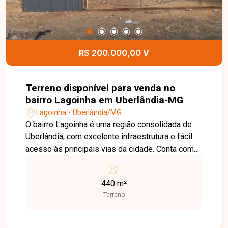
R$ 200.000,00 V
Terreno disponível para venda no
bairro Lagoinha em Uberlândia-MG
Lagoinha - Uberlândia/MG
O bairro Lagoinha é uma região consolidada de
Uberlândia, com excelente infraestrutura e fácil
acesso às principais vias da cidade. Conta com
comércios, escolas, supermercados, farmácias e
diversos serviços, sendo uma ótima opção tanto
440 m²
para quem deseja construir quanto para quem
Terreno
busca um investimento com potencial de
valorização. Terreno com 440 m² de área total,
medindo 11 metros de frente por 40 metros de