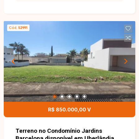
m² de área total, medindo 11 metros de frente e
fundo por 25 metros nas laterais. Lote plano,
ideal para a construção de um projeto residencial,
proporcionando excelente aproveitamento do
Cód.
52991
terreno em um condomínio que oferece
segurança e conforto para toda a família. Entre
em contato com a Delta Imóveis e agende um
atendimento. Nossa equipe está pronta para
apresentar todos os detalhes deste imóvel e
auxiliar você na realização de um excelente
investimento.
R$ 850.000,00 V
Terreno no Condomínio Jardins
Barcelona disponível em Uberlândia