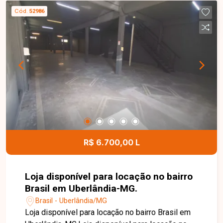
diferentes tipos de projetos. Suas dimensões
Cód.
52986
permitem ampla flexibilidade para construção,
tornando-o uma excelente opção para quem
deseja construir a residência dos sonhos ou
investir em um empreendimento comercial.
Localizado em uma região tranquila, segura e
com ótima valorização imobiliária. Entre em
contato com a Delta Imóveis e agende uma visita.
Nossa equipe está pronta para apresentar todos
os detalhes deste terreno e ajudar você a realizar
um excelente investimento.
R$ 6.700,00 L
Loja disponível para locação no bairro
Brasil em Uberlândia-MG.
Brasil - Uberlândia/MG
Loja disponível para locação no bairro Brasil em