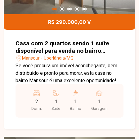
R$ 290.000,00 V
Casa com 2 quartos sendo 1 suíte
disponível para venda no bairro
Mansour em Uberlândia-MG
Mansour - Uberlândia/MG
Se você procura um imóvel aconchegante, bem
distribuído e pronto para morar, esta casa no
bairro Mansour é uma excelente oportunidade! O
imóvel conta com 2 quartos, sendo 1 suíte, além
de banheiro social, oferecendo conforto e
2
1
1
1
praticidade para toda a família. A sala em dois
Dorm.
Suite
Banho
Garagem
ambientes, integrada a um charmoso jardim de
inverno, proporciona um ambiente agradável,
iluminado e ideal para receber amigos e
familiares. A cozinha em estilo americano traz