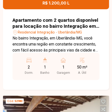
para morar ou investir.
R$ 1.200,00 L
Apartamento com 2 quartos disponível
para locação no bairro Integração em
Uberlândia-MG
Residencial Integração - Uberlândia/MG
No bairro Integração, em Uberlândia-MG, você
encontra uma região em constante crescimento,
com fácil acesso às principais vias da cidade e
proximidade com supermercados, escolas,
farmácias e diversos comércios, oferecendo
2
1
1
50 m²
praticidade e qualidade de vida. Apartamento
Dorm.
Banho
Garagem
A. Útil
disponível para locação, composto por sala,
cozinha, 2 quartos, banheiro social, área de
serviço e 1 vaga de garagem. O imóvel possui
ambientes bem distribuídos, proporcionando
conforto e funcionalidade para o dia a dia. O
Cód.
52980
condomínio oferece portaria presencial em
horário comercial e portaria remota 24 horas,