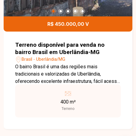
R$ 450.000,00 V
Terreno disponível para venda no
bairro Brasil em Uberlândia-MG
Brasil - Uberlândia/MG
O bairro Brasil é uma das regiões mais
tradicionais e valorizadas de Uberlândia,
oferecendo excelente infraestrutura, fácil acesso
às principais avenidas da cidade e proximidade
com supermercados, escolas, farmácias,
400 m²
hospitais, restaurantes e diversos serviços. Uma
Terreno
localização privilegiada, ideal tanto para
empreendimentos residenciais quanto
comerciais. Terreno com 400 m² de área,
topografia plana e excelente aproveitamento para