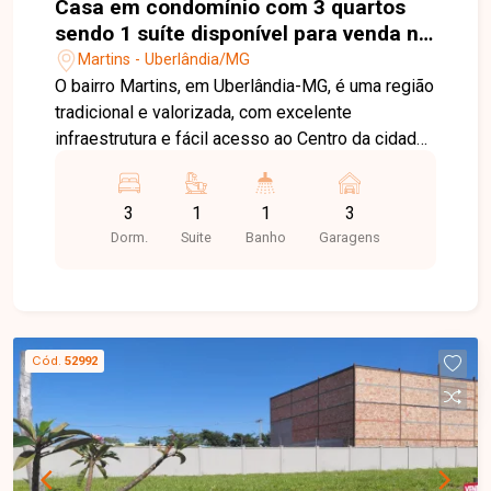
Casa em condomínio com 3 quartos
sendo 1 suíte disponível para venda no
bairro Martins em Uberlândia-MG
Martins - Uberlândia/MG
O bairro Martins, em Uberlândia-MG, é uma região
tradicional e valorizada, com excelente
infraestrutura e fácil acesso ao Centro da cidade.
Próximo a hospitais, supermercados, escolas,
comércios e diversos serviços, oferece
3
1
1
3
praticidade, conforto e qualidade de vida para
Dorm.
Suite
Banho
Garagens
toda a família. Sobrado em condomínio fechado
com 99,75m² de área privativa, projetado com
uma planta moderna e funcional. No pavimento
superior, o imóvel conta com 03 quartos, sendo
01 suíte com closet, banheiro social e corredor
Cód.
52992
de circulação, proporcionando conforto e
privacidade. No pavimento térreo, dispõe de sala
de jantar integrada, cozinha, lavabo, área de
serviço e 03 vagas de garagem, oferecendo
praticidade e excelente aproveitamento dos