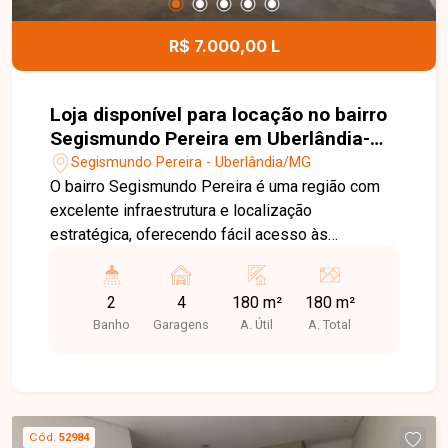
R$ 7.000,00 L
Loja disponível para locação no bairro
Segismundo Pereira em Uberlândia-
MG.
Segismundo Pereira - Uberlândia/MG
O bairro Segismundo Pereira é uma região com
excelente infraestrutura e localização
estratégica, oferecendo fácil acesso às
principais avenidas de Uberlândia. Com grande
fluxo de pessoas e veículos, além de ampla
2
4
180 m²
180 m²
variedade de comércios e serviços, é uma
Banho
Garagens
A. Útil
A. Total
excelente opção para empresas que buscam
visibilidade e praticidade. Loja com
aproximadamente 180 m² de área construída,
composta por amplo vão livre, piso usinado, 2
banheiros adaptados para acessibilidade, pia, pé-
Cód.
52984