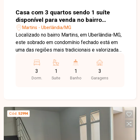
Casa com 3 quartos sendo 1 suíte
disponível para venda no bairro
Martins em Uberlândia-MG
Martins - Uberlândia/MG
Localizado no bairro Martins, em Uberlândia-MG,
este sobrado em condomínio fechado está em
uma das regiões mais tradicionais e valorizadas
da cidade, com fácil acesso ao Centro, hospitais,
supermercados, escolas, farmácias, restaurantes
3
1
1
3
e diversos comércios e serviços, proporcionando
Dorm.
Suite
Banho
Garagens
praticidade, conforto e qualidade de vida. O
imóvel possui aproximadamente 99,75 m² de
área privativa e apresenta uma planta moderna e
funcional. No piso superior, dispõe de 03 quartos,
sendo 01 suíte com closet, banheiro social e
Cód.
52994
corredor de circulação. No piso térreo, conta com
sala de jantar integrada, cozinha, lavabo, área de
serviço e 03 vagas de garagem, oferecendo
ambientes bem distribuídos para o conforto de