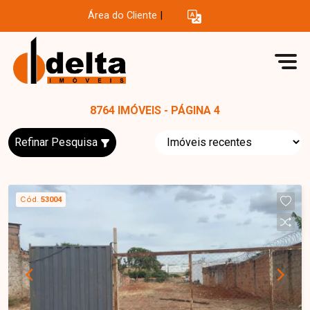
Área do Cliente
|
8764 IMÓVEIS - PÁGINA 4
Refinar Pesquisa
Cód.
53004