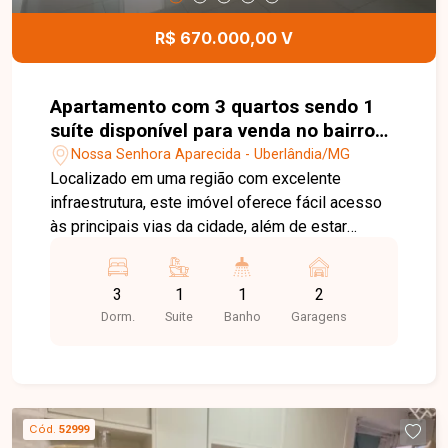
ou investir.
R$ 670.000,00 V
Apartamento com 3 quartos sendo 1
suíte disponível para venda no bairro
em Uberlândia-MG
Nossa Senhora Aparecida - Uberlândia/MG
Localizado em uma região com excelente
infraestrutura, este imóvel oferece fácil acesso
às principais vias da cidade, além de estar
próximo a supermercados, escolas, farmácias,
restaurantes, academias e diversos serviços,
3
1
1
2
proporcionando mais praticidade, conforto e
Dorm.
Suite
Banho
Garagens
qualidade de vida para toda a família. Sala ampla
para ambientes de convivência, 3 quartos, sendo
1 suíte, banheiro social, cozinha, área de serviço
e vaga de garagem. Apartamento com 98,77 m²
de área privativa, ambientes amplos, bem
Cód.
52999
distribuídos, excelente iluminação e ventilação