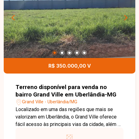
interruptores de iluminação e sistema de
aquecimento solar. Como diferencial, o imóvel
permite ao comprador escolher entre piscina ou
spa, personalizando o projeto conforme seu
estilo de vida. Entre em contato com a Delta
Imóveis e agende sua visita. Nossa equipe está
pronta para apresentar todos os detalhes deste
imóvel e ajudar você a encontrar o imóvel ideal
para viver com conforto, sofisticação e
R$ 350.000,00 V
segurança.
Terreno disponível para venda no
bairro Grand Ville em Uberlândia-MG
Grand Ville - Uberlândia/MG
Localizado em uma das regiões que mais se
valorizam em Uberlândia, o Grand Ville oferece
fácil acesso às principais vias da cidade, além de
estar próximo a comércios, serviços e