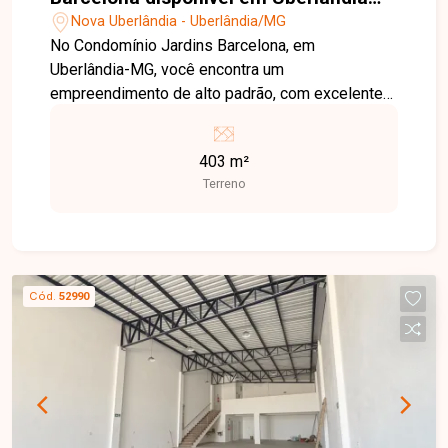
MG
Nova Uberlândia - Uberlândia/MG
No Condomínio Jardins Barcelona, em
Uberlândia-MG, você encontra um
empreendimento de alto padrão, com excelente
localização, segurança, infraestrutura moderna e
fácil acesso às principais vias da cidade, ideal
403 m²
para quem busca qualidade de vida e valorização
Terreno
patrimonial. Terreno disponível para venda com
403 m², localizado em excelente ponto dentro do
condomínio, oferecendo ótima topografia e
espaço ideal para a construção de um projeto
residencial moderno e personalizado. O
Cód.
52990
condomínio conta com portaria 24 horas e uma
completa infraestrutura de lazer, incluindo
academia, salão de jogos, salão de festas,
playground e quadra de tênis, proporcionando
conforto, segurança e bem-estar para toda a
família. Uma excelente oportunidade para