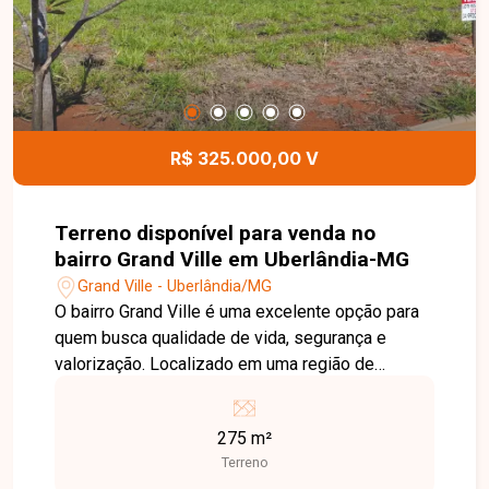
espaços. Uma excelente opção para quem busca
segurança, sofisticação e comodidade em uma
das melhores localizações da cidade. Entre em
contato para mais informações e agende uma
visita para conhecer este excelente imóvel.
R$ 325.000,00 V
Terreno disponível para venda no
bairro Grand Ville em Uberlândia-MG
Grand Ville - Uberlândia/MG
O bairro Grand Ville é uma excelente opção para
quem busca qualidade de vida, segurança e
valorização. Localizado em uma região de
constante crescimento, oferece fácil acesso às
principais vias da cidade e reúne tranquilidade,
275 m²
infraestrutura e excelente potencial para
Terreno
investimento. Terreno em condomínio com 275