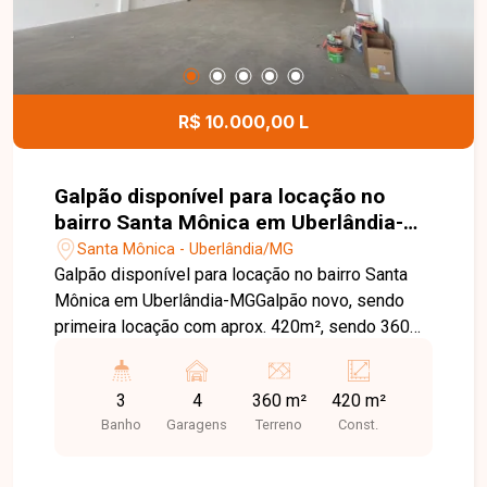
construir a casa dos seus sonhos em um dos
condomínios mais desejados de Uberlândia.
Entre em contato e agende sua visita!
R$ 10.000,00 L
Galpão disponível para locação no
bairro Santa Mônica em Uberlândia-
MG
Santa Mônica - Uberlândia/MG
Galpão disponível para locação no bairro Santa
Mônica em Uberlândia-MGGalpão novo, sendo
primeira locação com aprox. 420m², sendo 360
de área livre, mezanino, 3 banheiros, copa, é
direito de 8 metros, piso usinado, acessibilidade,
3
4
360 m²
420 m²
porta de aço automática.
Banho
Garagens
Terreno
Const.