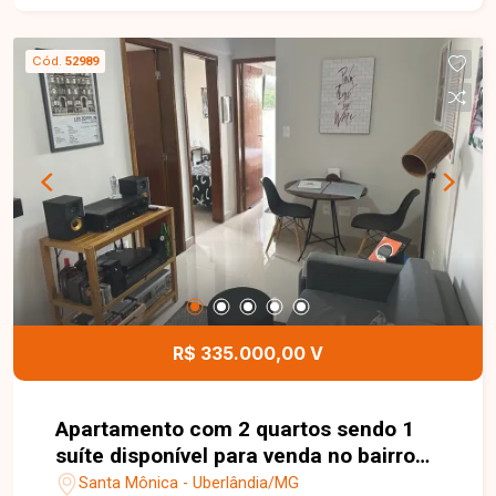
Cód.
52989
R$ 335.000,00 V
Apartamento com 2 quartos sendo 1
suíte disponível para venda no bairro
Santa Mônica em Uberlândia-MG
Santa Mônica - Uberlândia/MG