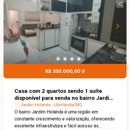
churrasqueira, pia e piscina aquecida com
hidromassagem, ideal para momentos de lazer e
confraternização. O imóvel conta ainda com
torneiras e chuveiros com aquecimento,
acabamento moderno e 04 vagas de garagem,
sendo 02 cobertas e 02 descobertas,
proporcionando conforto, sofisticação e
funcionalidade. Entre em contato para mais
informações e agende uma visita para conhecer
esta excelente oportunidade.
R$ 350.000,00 V
Casa com 2 quartos sendo 1 suíte
disponível para venda no bairro Jardim
Holanda em Uberlândia-MG
Jardim Holanda - Uberlândia/MG
O bairro Jardim Holanda é uma região em
constante crescimento e valorização, oferecendo
excelente infraestrutura e fácil acesso às