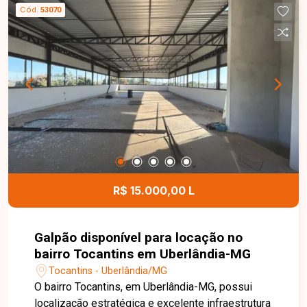
armário e box, cozinha com armários planejados
Cód.
53070
e área de serviço independente. O condomínio
conta com elevador e salão de festas,
proporcionando mais comodidade, segurança e
lazer para toda a família. Entre em contato para
mais informações e agende uma visita para
conhecer este excelente apartamento.
R$ 15.000,00 L
Galpão disponível para locação no
bairro Tocantins em Uberlândia-MG
Tocantins - Uberlândia/MG
O bairro Tocantins, em Uberlândia-MG, possui
localização estratégica e excelente infraestrutura