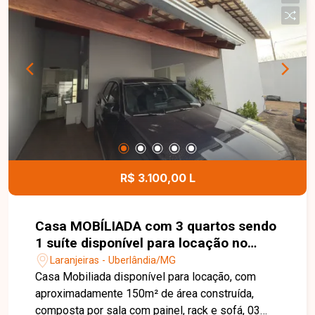
centros de distribuição, armazenagem ou
empresas de grande porte. Sua localização
privilegiada, com rápido acesso à Rodovia BR-
365, proporciona praticidade e eficiência para as
atividades comerciais. Entre em contato para
mais informações e agende uma visita para
conhecer esta excelente oportunidade comercial.
R$ 3.100,00 L
Casa MOBÍLIADA com 3 quartos sendo
1 suíte disponível para locação no
bairro Laranjeiras em Uberlândia-MG
Laranjeiras - Uberlândia/MG
Casa Mobiliada disponível para locação, com
aproximadamente 150m² de área construída,
composta por sala com painel, rack e sofá, 03