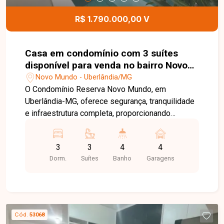
pátio externo poderá ser negociado
separadamente, proporcionando ainda mais
R$ 1.790.000,00 V
flexibilidade ao projeto. Entre em contato para
mais informações e agende uma visita para
conhecer esta excelente oportunidade comercial.
Casa em condomínio com 3 suítes
disponível para venda no bairro Novo
Mundo em Uberlândia-MG
Novo Mundo - Uberlândia/MG
O Condomínio Reserva Novo Mundo, em
Uberlândia-MG, oferece segurança, tranquilidade
e infraestrutura completa, proporcionando
conforto, lazer e qualidade de vida para toda a
família. Com localização privilegiada e fácil
3
3
4
4
acesso às principais vias da cidade, é uma
Dorm.
Suítes
Banho
Garagens
excelente opção para quem busca morar em um
condomínio de alto padrão. Casa com 174m² de
área construída em terreno de 295m², composta
por sala ampla, 03 suítes, sendo 01 suíte máster
com closet, banheiro social, cozinha com balcão,
Cód.
53068
área de serviço e excelente área gourmet com