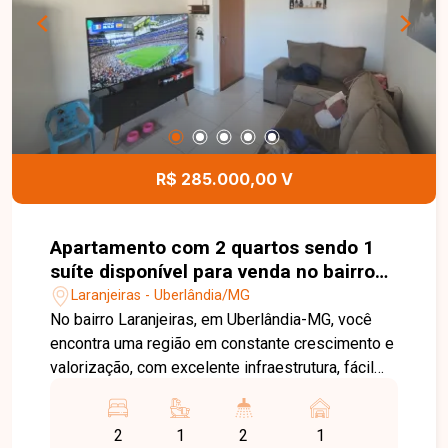
instalar ou expandir o seu negócio em uma
localização estratégica e de fácil acesso. Entre
em contato e agende sua visita!
R$ 285.000,00 V
Apartamento com 2 quartos sendo 1
suíte disponível para venda no bairro
Laranjeiras em Uberlândia-MG
Laranjeiras - Uberlândia/MG
No bairro Laranjeiras, em Uberlândia-MG, você
encontra uma região em constante crescimento e
valorização, com excelente infraestrutura, fácil
acesso às principais vias da cidade e
proximidade com supermercados, escolas,
2
1
2
1
farmácias e diversos comércios, proporcionando