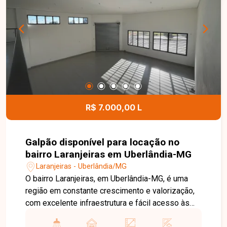
dispõe de portaria 24 horas, playground, quadra
esportiva e quiosque com churrasqueira,
proporcionando mais segurança, lazer e
comodidade para toda a família. Uma excelente
oportunidade para quem busca um apartamento
bem localizado, com condomínio completo e
ótimo custo-benefício. Entre em contato e
agende sua visita!
R$ 7.000,00 L
Galpão disponível para locação no
bairro Laranjeiras em Uberlândia-MG
Laranjeiras - Uberlândia/MG
O bairro Laranjeiras, em Uberlândia-MG, é uma
região em constante crescimento e valorização,
com excelente infraestrutura e fácil acesso às
principais vias da cidade. Localizado em avenida