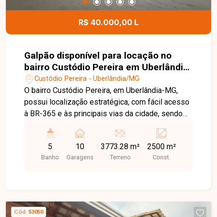
R$ 40.000,00 L
Galpão disponível para locação no
bairro Custódio Pereira em Uberlândia-
MG
Custódio Pereira - Uberlândia/MG
O bairro Custódio Pereira, em Uberlândia-MG,
possui localização estratégica, com fácil acesso
à BR-365 e às principais vias da cidade, sendo
uma excelente região para empresas que
necessitam de logística eficiente, mobilidade e
5
10
3773.28 m²
2500 m²
infraestrutura para grandes operações. Imóvel
Banho
Garagens
Terreno
Const.
comercial com aproximadamente 2.500m² de
área construída, constituído por 03 galpões
amplos, recepção, escritórios, copa, banheiros e
ampla área externa, oferecendo estrutura
completa para operações industriais, logísticas,
Cód.
53050