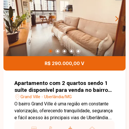
localizações da cidade. Entre em contato para
mais informações e agende uma visita para
conhecer este excelente imóvel.
R$ 290.000,00 V
Apartamento com 2 quartos sendo 1
suíte disponível para venda no bairro
Grand Ville em Uberlândia-MG
Grand Ville - Uberlândia/MG
O bairro Grand Ville é uma região em constante
valorização, oferecendo tranquilidade, segurança
e fácil acesso às principais vias de Uberlândia.
Próximo a supermercados, escolas, farmácias,