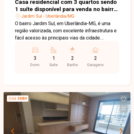
Casa residencial com 3 quartos sendo
1 suíte disponível para venda no bairro
Jardim Sul em Uberlândia-MG
Jardim Sul - Uberlândia/MG
O bairro Jardim Sul, em Uberlândia-MG, é uma
região valorizada, com excelente infraestrutura e
fácil acesso às principais vias da cidade.
Próximo a supermercados, escolas, farmácias,
restaurantes e diversos serviços, oferece
3
1
2
2
praticidade, conforto e qualidade de vida para
Dorm.
Suite
Banho
Garagens
toda a família. Casa com aproximadamente
100m² de área construída em terreno de 180m²,
composta por sala com pé-direito alto, painel
planejado e ampla janela, 03 quartos, sendo 01
suíte com móveis planejados, penteadeira com
Cód.
53059
iluminação em LED, espelhos e ar-condicionado,
banheiro social e banheiro da suíte com armários
planejados e chuveiros. A cozinha é completa,
equipada com móveis planejados, forno
embutido, cooktop, depurador de ar e lava-louças.