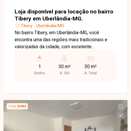
Loja disponível para locação no bairro
Tibery em Uberlândia-MG.
Tibery - Uberlândia/MG
No bairro Tibery, em Uberlândia-MG, você
encontra uma das regiões mais tradicionais e
valorizadas da cidade, com excelente
infraestrutura, grande fluxo de pessoas e fácil
acesso às principais avenidas, além de estar
1
30 m²
30 m²
próximo a comércios, bancos, supermercados e
Banho
A. Útil
A. Total
diversos serviços. Loja disponível para locação
com aproximadamente 30 m² de área construída.
O imóvel conta com amplo espaço principal, 1
cômodo que pode ser utilizado como escritório
ou depósito, 1 banheiro e cozinha com copa.
Cód.
53062
Possui pé-direito alto e excelente ventilação
natural, proporcionando um ambiente confortável
e funcional para diferentes tipos de atividades
comerciais. Uma excelente oportunidade para