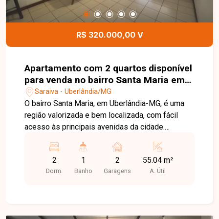
das regiões que mais crescem em Uberlândia.
Entre em contato e agende sua visita!
R$ 320.000,00 V
Apartamento com 2 quartos disponível
para venda no bairro Santa Maria em
Uberlândia-MG
Saraiva - Uberlândia/MG
O bairro Santa Maria, em Uberlândia-MG, é uma
região valorizada e bem localizada, com fácil
acesso às principais avenidas da cidade.
Próximo a supermercados, escolas, farmácias,
restaurantes e diversos comércios, oferece
2
1
2
55.04 m²
praticidade, conforto e qualidade de vida para
Dorm.
Banho
Garagens
A. Útil
seus moradores. Apartamento com ambientes
bem distribuídos, composto por sala ampla em
02 ambientes com acesso à sacada, 02 quartos
com armários planejados, banheiro social com