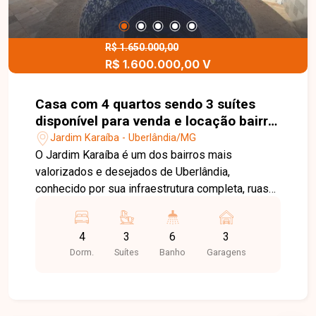
comodidade para toda a família. Uma excelente
oportunidade para morar em um apartamento
amplo e bem localizado em uma das regiões
R$ 1.650.000,00
R$ 1.600.000,00 V
mais desejadas de Uberlândia. Entre em contato
e agende sua visita!
Casa com 4 quartos sendo 3 suítes
disponível para venda e locação bairro
Jardim Karaíba em Uberlândia-MG
Jardim Karaíba - Uberlândia/MG
O Jardim Karaíba é um dos bairros mais
valorizados e desejados de Uberlândia,
conhecido por sua infraestrutura completa, ruas
arborizadas e excelente localização. A região
oferece fácil acesso às principais avenidas da
4
3
6
3
cidade, além de estar próxima a supermercados,
Dorm.
Suítes
Banho
Garagens
escolas, restaurantes, farmácias, academias e
diversos serviços, proporcionando conforto,
segurança e qualidade de vida. No pavimento
térreo, o imóvel dispõe de sala em 2 ambientes,