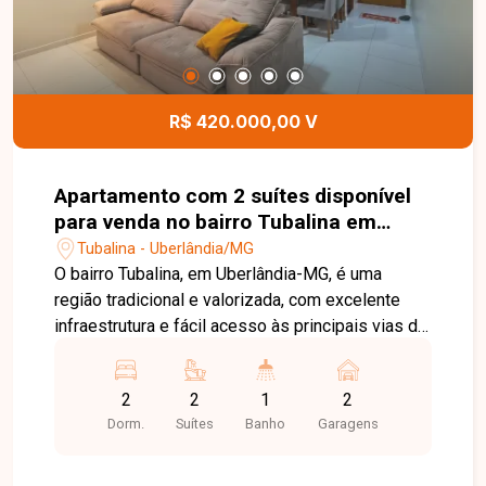
lar aconchegante em uma localização
privilegiada. Entre em contato com a Delta
Imóveis e agende sua visita. Nossa equipe está
pronta para apresentar todos os detalhes deste
imóvel e ajudar você a encontrar o imóvel ideal
R$ 420.000,00 V
para morar ou investir.
Apartamento com 2 suítes disponível
para venda no bairro Tubalina em
Uberlândia-MG
Tubalina - Uberlândia/MG
O bairro Tubalina, em Uberlândia-MG, é uma
região tradicional e valorizada, com excelente
infraestrutura e fácil acesso às principais vias da
cidade. Próximo a supermercados, escolas,
farmácias, restaurantes e diversos comércios,
2
2
1
2
oferece praticidade, conforto e qualidade de vida
Dorm.
Suítes
Banho
Garagens
para toda a família. Apartamento com
aproximadamente 87m² de área privativa,
composto por sala ampla e integrada, 02 suítes,