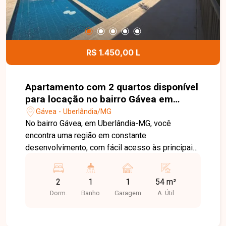
R$ 1.450,00 L
Apartamento com 2 quartos disponível
para locação no bairro Gávea em
Uberlândia-MG
Gávea - Uberlândia/MG
No bairro Gávea, em Uberlândia-MG, você
encontra uma região em constante
desenvolvimento, com fácil acesso às principais
vias da cidade e proximidade com
supermercados, escolas, farmácias e diversos
2
1
1
54 m²
comércios, proporcionando praticidade e
Dorm.
Banho
Garagem
A. Útil
qualidade de vida. Apartamento disponível para
locação com aproximadamente 54 m² de área
privativa. O imóvel conta com sala, cozinha com