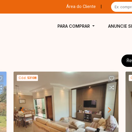
Área do Cliente
|
PARA COMPRAR
ANUNCIE S
Re
Cód.
53108