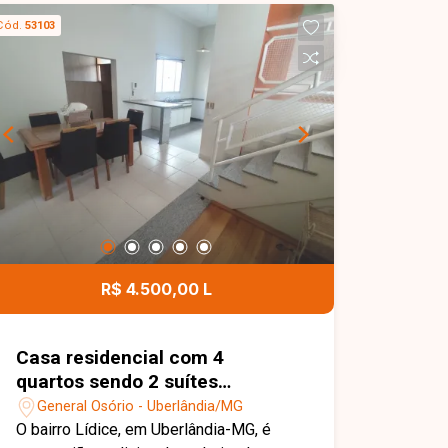
com armários, banheiro social, cozinha
Cód.
53103
com armários, área de serviço e 01
vaga de garagem coberta. Uma
excelente oportunidade para quem
busca conforto, praticidade e uma
localização privilegiada. Agende sua
visita e venha conhecer este imóvel!
R$ 4.500,00 L
Casa residencial com 4
quartos sendo 2 suítes
disponível para locação no
General Osório - Uberlândia/MG
bairro General Osório em
O bairro Lídice, em Uberlândia-MG, é