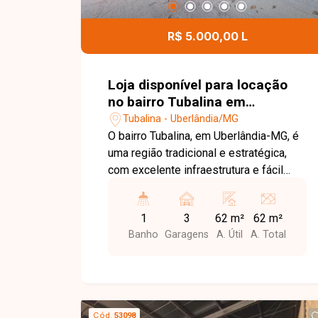
mais conforto e praticidade aos
moradores. Entre em contato para mais
R$ 5.000,00 L
informações e agende uma visita para
conhecer este excelente apartamento
mobiliado.
Loja disponível para locação
no bairro Tubalina em
Uberlândia-MG
Tubalina - Uberlândia/MG
O bairro Tubalina, em Uberlândia-MG, é
uma região tradicional e estratégica,
com excelente infraestrutura e fácil
acesso às principais vias da cidade.
Localizado próximo a comércios,
1
3
62 m²
62 m²
supermercados, escolas, farmácias e
Banho
Garagens
A. Útil
A. Total
diversos serviços, oferece praticidade
e grande fluxo de pessoas e veículos,
sendo uma excelente opção para
negócios. Loja comercial com
aproximadamente 62m² de área
Cód.
53098