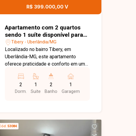
oportunidade.
R$ 399.000,00 V
Apartamento com 2 quartos
sendo 1 suíte disponível para
locação no bairro Tibery em
Tibery - Uberlândia/MG
Uberlândia-MG
Localizado no bairro Tibery, em
Uberlândia-MG, este apartamento
oferece praticidade e conforto em uma
das regiões mais valorizadas da
cidade. O bairro conta com fácil acesso
2
1
2
1
às principais avenidas, ampla variedade
Dorm.
Suite
Banho
Garagem
de comércios, supermercados,
farmácias, restaurantes, além de estar
próximo a instituições de ensino e
diversos serviços que tornam a rotina
mais prática e conveniente.
Cód.
53084
Apartamento com 65,42m², sala ampla