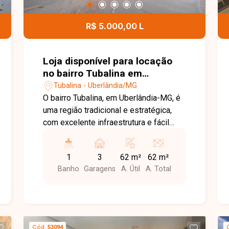
R$ 5.000,00 L
Loja disponível para locação
no bairro Tubalina em
Uberlândia-MG
Tubalina - Uberlândia/MG
O bairro Tubalina, em Uberlândia-MG, é
uma região tradicional e estratégica,
com excelente infraestrutura e fácil
acesso às principais vias da cidade.
Localizado próximo a comércios,
1
3
62 m²
62 m²
supermercados, escolas, farmácias e
Banho
Garagens
A. Útil
A. Total
diversos serviços, oferece praticidade
e grande fluxo de pessoas e veículos,
sendo uma excelente opção para
negócios. Loja comercial com
aproximadamente 62m² de área
Cód.
53094