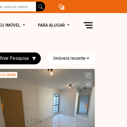
EU IMÓVEL
PARA ALUGAR
finar Pesquisa
Cód.
53107