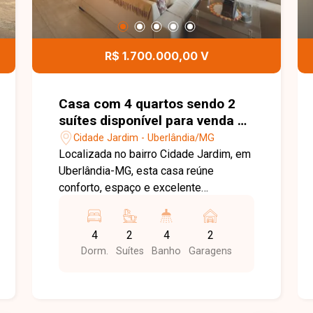
R$ 1.700.000,00 V
Casa com 4 quartos sendo 2
suítes disponível para venda no
bairro Cidade Jardim em
Cidade Jardim - Uberlândia/MG
Uberlândia-MG
Localizada no bairro Cidade Jardim, em
Uberlândia-MG, esta casa reúne
conforto, espaço e excelente
localização. O bairro é um dos mais
tradicionais da cidade, oferecendo
4
2
4
2
infraestrutura completa, fácil acesso às
Dorm.
Suítes
Banho
Garagens
principais vias, ampla variedade de
comércios, serviços, escolas e opções
de lazer, proporcionando praticidade e
qualidade de vida para toda a família. A