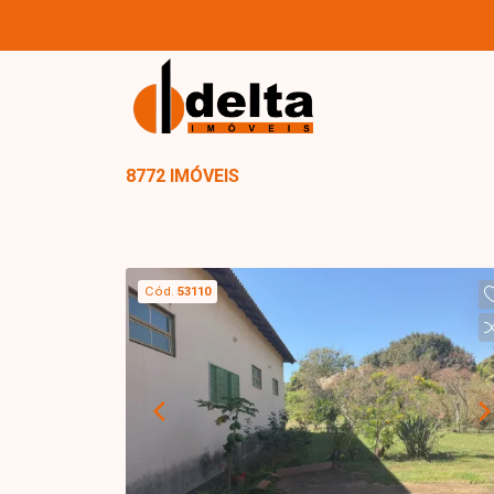
8772 IMÓVEIS
Cód.
53110