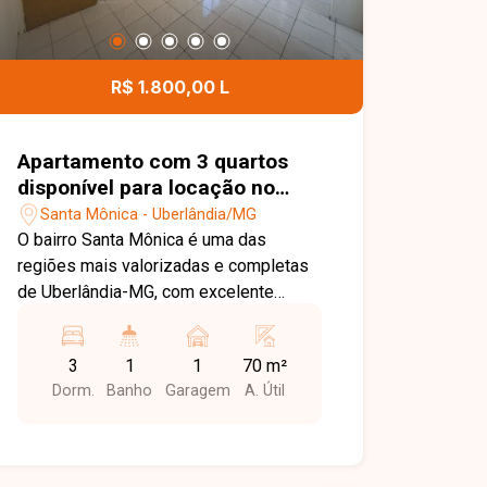
R$ 1.800,00 L
Apartamento com 3 quartos
disponível para locação no
bairro Santa Mônica em
Santa Mônica - Uberlândia/MG
Uberlândia-MG
O bairro Santa Mônica é uma das
regiões mais valorizadas e completas
de Uberlândia-MG, com excelente
infraestrutura e fácil acesso a
comércios, supermercados, escolas,
3
1
1
70 m²
universidades, serviços e principais
Dorm.
Banho
Garagem
A. Útil
vias da cidade, oferecendo praticidade
e qualidade de vida para seus
moradores. Apartamento com 70 m²,
possui sala ampla, 03 quartos sendo 01