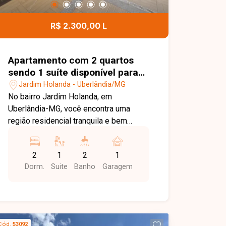
garagem na área residencial e 01 vaga
na área comercial, proporcionando
R$ 2.300,00 L
excelente aproveitamento dos espaços
para diferentes finalidades. Entre em
contato para mais informações e
Apartamento com 2 quartos
agende uma visita para conhecer esta
sendo 1 suíte disponível para
excelente oportunidade.
locação no bairro Jardim
Jardim Holanda - Uberlândia/MG
Holanda em Uberlândia-MG
No bairro Jardim Holanda, em
Uberlândia-MG, você encontra uma
região residencial tranquila e bem
estruturada, com fácil acesso às
principais vias da cidade e proximidade
2
1
2
1
com supermercados, escolas,
Dorm.
Suite
Banho
Garagem
farmácias e diversos comércios,
proporcionando praticidade e qualidade
de vida. Apartamento disponível para
locação com aproximadamente 75 m²
de área privativa. O imóvel conta com
Cód.
53092