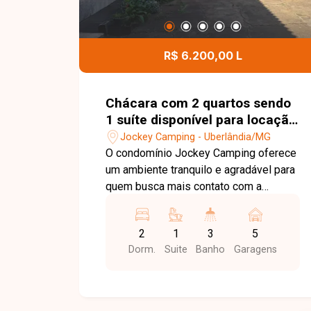
R$ 6.200,00 L
Chácara com 2 quartos sendo
1 suíte disponível para locação
no bairro Jockey Camping em
Jockey Camping - Uberlândia/MG
Uberlândia-MG
O condomínio Jockey Camping oferece
um ambiente tranquilo e agradável para
quem busca mais contato com a
natureza e qualidade de vida,
proporcionando sossego e privacidade
2
1
3
5
sem abrir mão da praticidade de estar
Dorm.
Suite
Banho
Garagens
em Uberlândia-MG. Chácara residencial
com 380 m² de área construída, possui
sala de TV ampla, sala de jantar, cozinha
com armários, despensa, 03 quartos