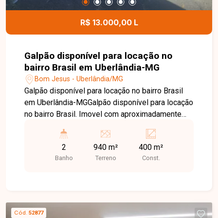
R$ 13.000,00 L
Galpão disponível para locação no
bairro Brasil em Uberlândia-MG
Bom Jesus - Uberlândia/MG
Galpão disponível para locação no bairro Brasil
em Uberlândia-MGGalpão disponível para locação
no bairro Brasil. Imovel com aproximadamente
940m² de terreno e 400m² de área construida,
cobertura semiaberta, além de 02 salas de
2
940 m²
400 m²
escritório e 02 banheiros. Dispõe ainda de
Banho
Terreno
Const.
estrutura preparada para lavador de peças e
manuseio de óleo, Patio de manobra todo britado,
imovel em excelente localização de esquina de
frente para a Br-050.
Cód.
52877