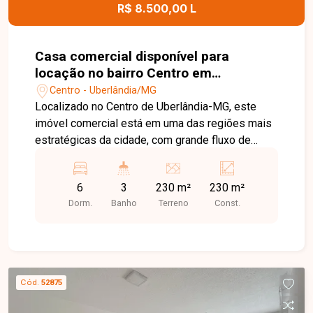
R$ 8.500,00 L
Casa comercial disponível para
locação no bairro Centro em
Uberlândia-MG
Centro - Uberlândia/MG
Localizado no Centro de Uberlândia-MG, este
imóvel comercial está em uma das regiões mais
estratégicas da cidade, com grande fluxo de
pessoas e veículos, além de fácil acesso às
principais avenidas. A localização privilegiada
6
3
230 m²
230 m²
oferece excelente visibilidade e proximidade
Dorm.
Banho
Terreno
Const.
com bancos, cartórios, órgãos públicos,
restaurantes, estacionamentos e uma ampla
variedade de comércios e serviços, tornando-se
ideal para empresas que buscam praticidade e
destaque. Imóvel comercial composto por
Cód.
52875
recepção de alto padrão com sanca de gesso,
balcão de atendimento planejado e painel para TV,