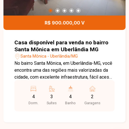
desta casa.
R$ 900.000,00 V
Casa disponível para venda no bairro
Santa Mônica em Uberlândia MG
Santa Mônica - Uberlândia/MG
No bairro Santa Mônica, em Uberlândia-MG, você
encontra uma das regiões mais valorizadas da
cidade, com excelente infraestrutura, fácil acesso
à UFU, supermercados, escolas, farmácias,
restaurantes e às principais avenidas,
4
3
4
2
oferecendo praticidade e qualidade de vida.
Dorm.
Suítes
Banho
Garagens
Sobrado disponível para venda em terreno de
246 m², composto por sala ampla, 4 quartos,
sendo 2 suítes, banheiro social, cozinha e
lavanderia. Nos fundos, o imóvel conta com uma