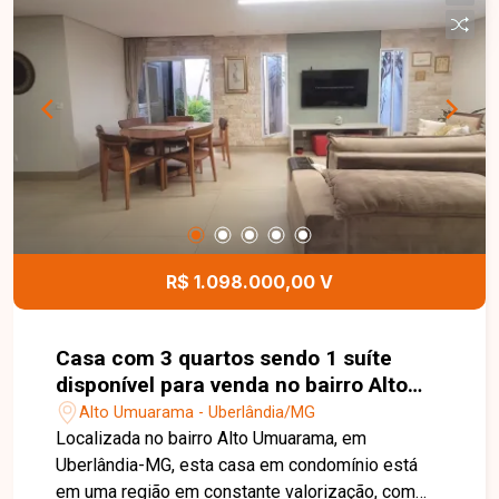
R$ 1.098.000,00 V
Casa com 3 quartos sendo 1 suíte
disponível para venda no bairro Alto
Umuarama em Uberlândia-MG
Alto Umuarama - Uberlândia/MG
Localizada no bairro Alto Umuarama, em
Uberlândia-MG, esta casa em condomínio está
em uma região em constante valorização, com