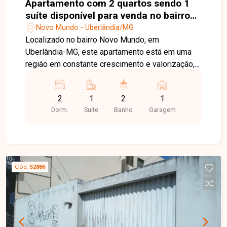
Apartamento com 2 quartos sendo 1
suíte disponível para venda no bairro
Novo Mundo em Uberlândia-MG
Novo Mundo - Uberlândia/MG
Localizado no bairro Novo Mundo, em
Uberlândia-MG, este apartamento está em uma
região em constante crescimento e valorização,
com excelente infraestrutura e fácil acesso às
principais vias da cidade. Próximo a
2
1
2
1
supermercados, farmácias, academias, escolas e
Dorm.
Suite
Banho
Garagem
diversos comércios e serviços, oferece
praticidade, conforto e qualidade de vida para
toda a família. O imóvel possui aproximadamente
53,50 m² de área privativa e está localizado no
último andar de um prédio com elevador,
Cód.
52886
proporcionando uma vista livre e excelente
ventilação. Conta com sala aconchegante, 02
quartos, sendo 01 suíte com nicho, box e blindex,
banheiro social também equipado com nicho, box
e blindex, cozinha integrada à lavanderia e 01