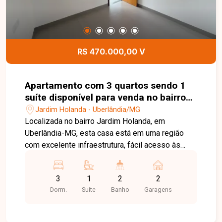
R$ 470.000,00 V
Apartamento com 3 quartos sendo 1
suíte disponível para venda no bairro
Jardim Holanda em Uberlândia-MG
Jardim Holanda - Uberlândia/MG
Localizada no bairro Jardim Holanda, em
Uberlândia-MG, esta casa está em uma região
com excelente infraestrutura, fácil acesso às
principais vias da cidade e próxima a
supermercados, escolas, farmácias, comércios e
3
1
2
2
diversos serviços, proporcionando praticidade,
Dorm.
Suite
Banho
Garagens
conforto e qualidade de vida para toda a família.
O imóvel possui aproximadamente 101 m² de
área construída, distribuídos em sala ampla, 03