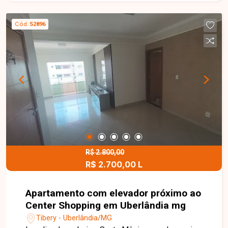
quartos, sendo 01 suíte, banheiro social, cozinha,
varanda, área de serviço e 02 vagas de garagem
Cód.
52896
cobertas. O amplo quintal oferece excelente
espaço para implantação de uma área gourmet,
piscina, jardim ou futuras ampliações, agregando
ainda mais conforto e valorização ao imóvel. Esta
é uma excelente oportunidade para quem busca
uma casa funcional, com amplo espaço externo e
excelente localização no bairro Jardim Holanda.
Agende uma visita e venha conhecer todos os
detalhes deste imóvel.
R$ 2.800,00
R$ 2.700,00 L
Apartamento com elevador próximo ao
Center Shopping em Uberlândia mg
Tibery - Uberlândia/MG