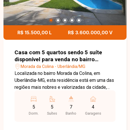
Uberlândia. Entre em contato e agende sua visita!
R$ 15.500,00 L
R$ 3.600.000,00 V
Casa com 5 quartos sendo 5 suíte
disponível para venda no bairro
Morada da Colina em Uberlândia-MG
Morada da Colina - Uberlândia/MG
Localizada no bairro Morada da Colina, em
Uberlândia-MG, esta residência está em uma das
regiões mais nobres e valorizadas da cidade,
com infraestrutura completa, fácil acesso às
principais vias e proximidade com escolas,
5
5
7
4
supermercados, restaurantes, centros comerciais
Dorm.
Suítes
Banho
Garagens
e diversos serviços. O bairro oferece segurança,
tranquilidade e excelente qualidade de vida para
quem busca exclusividade e conforto. Implantada