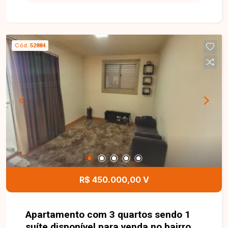
diversos comércios e serviços, sendo ideal tanto
para fins residenciais quanto comerciais. O
imóvel possui aproximadamente 360 m² de área
total, com dimensões de 15 x 24 metros. O
Cód.
52884
terreno é plano, bem localizado e está situado
em uma região com excelente potencial de
valorização, atendendo tanto a projetos
comerciais quanto residenciais. Esta é uma
excelente oportunidade para quem deseja
construir ou investir em um dos bairros mais
tradicionais e valorizados de Uberlândia. Agende
uma visita e venha conhecer todos os detalhes
deste terreno.
R$ 450.000,00 V
Apartamento com 3 quartos sendo 1
suíte disponível para venda no bairro