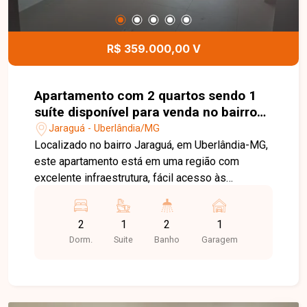
proporcionando mais praticidade no dia a dia.
Uma excelente oportunidade para morar em um
apartamento espaçoso, funcional e com
R$ 359.000,00 V
localização privilegiada. Entre em contato
conosco e agende sua visita para conhecer todos
os detalhes deste imóvel!
Apartamento com 2 quartos sendo 1
suíte disponível para venda no bairro
Jaraguá em Uberlândia-MG
Jaraguá - Uberlândia/MG
Localizado no bairro Jaraguá, em Uberlândia-MG,
este apartamento está em uma região com
excelente infraestrutura, fácil acesso às
principais vias da cidade e próximo a
universidades, supermercados, escolas,
2
1
2
1
farmácias, restaurantes e diversos comércios e
Dorm.
Suite
Banho
Garagem
serviços, oferecendo praticidade, conforto e
qualidade de vida para toda a família. O imóvel é
novo, nunca habitado, e conta com 02 quartos,
sendo 01 suíte, banheiro social, sala ampla,