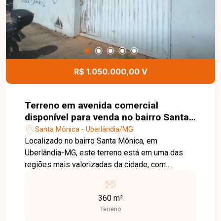
vaga de garagem com capacidade para até 02
veículos. O proprietário ainda dispõe de mais 02
vagas, que podem ser negociadas
separadamente, caso haja interesse. Esta é uma
excelente oportunidade para quem busca um
apartamento moderno, bem localizado e pronto
R$ 1.050.000,00 V
para morar no bairro Novo Mundo. Agende uma
visita e venha conhecer todos os detalhes deste
imóvel.
Terreno em avenida comercial
disponível para venda no bairro Santa
Mônica em Uberlândia-MG
Santa Mônica - Uberlândia/MG
Localizado no bairro Santa Mônica, em
Uberlândia-MG, este terreno está em uma das
regiões mais valorizadas da cidade, com
excelente infraestrutura e fácil acesso às
principais avenidas. A localização oferece
360 m²
proximidade com supermercados, escolas,
Terreno
universidades, farmácias, restaurantes e