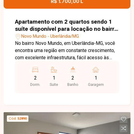
R$ 1.700,00 L
Apartamento com 2 quartos sendo 1
suíte disponível para locação no bairro
Novo Mundo em Uberlândia-MG
Novo Mundo - Uberlândia/MG
No bairro Novo Mundo, em Uberlândia-MG, você
encontra uma região em constante crescimento,
com excelente infraestrutura, fácil acesso às
principais avenidas da cidade e proximidade com
supermercados, escolas, farmácias e diversos
2
1
2
1
comércios, proporcionando praticidade e
Dorm.
Suite
Banho
Garagem
qualidade de vida. Apartamento novo, recém-
construído, disponível para locação, composto
por sala ampla, 2 quartos, sendo 1 suíte, banheiro
social, cozinha, área de serviço e 1 vaga de
garagem. O imóvel oferece ambientes modernos,
Cód.
52890
bem distribuídos e excelente iluminação natural,
sendo ideal para quem busca conforto e