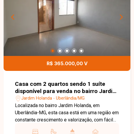
praticidade em um imóvel de primeira locação.
Uma excelente oportunidade para morar em um
apartamento novo, em uma região em plena
valorização de Uberlândia. Entre em contato e
agende sua visita!
R$ 365.000,00 V
Casa com 2 quartos sendo 1 suíte
disponível para venda no bairro Jardim
Holanda em Uberlândia-MG
Jardim Holanda - Uberlândia/MG
Localizada no bairro Jardim Holanda, em
Uberlândia-MG, esta casa está em uma região em
constante crescimento e valorização, com fácil
acesso às principais vias da cidade e próxima a