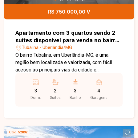
casa.
R$ 750.000,00 V
Apartamento com 3 quartos sendo 2
suítes disponível para venda no bairro
Tubalina em Uberlândia-MG
Tubalina - Uberlândia/MG
O bairro Tubalina, em Uberlândia-MG, é uma
região bem localizada e valorizada, com fácil
acesso às principais vias da cidade e
proximidade ao Praia Clube. Conta com ampla
infraestrutura de comércios, escolas,
3
2
3
4
supermercados e serviços, proporcionando
Dorm.
Suítes
Banho
Garagens
praticidade e qualidade de vida. Excelente
cobertura com aproximadamente 133m² de área
útil e 29,90m² de área descoberta, totalizando
186,34m² de área total. O imóvel dispõe de sala
ampla, 03 quartos, sendo 02 suítes, banheiro
Cód.
52892
social e mais 01 banheiro na área da cobertura.