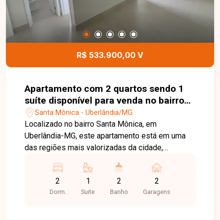
família. Esta é uma excelente oportunidade para
quem busca um apartamento moderno, funcional
e bem localizado no bairro Santa Mônica. Agende
uma visita e venha conhecer todos os detalhes
deste imóvel.
R$ 533.900,00 V
Apartamento com 2 quartos sendo 1
suíte disponível para venda no bairro
Santa Mônica em Uberlândia-MG
Santa Mônica - Uberlândia/MG
Localizado no bairro Santa Mônica, em
Uberlândia-MG, este apartamento está em uma
das regiões mais valorizadas da cidade,
oferecendo excelente infraestrutura, fácil acesso
às principais vias e proximidade com
2
1
2
2
universidades, supermercados, escolas,
Dorm.
Suite
Banho
Garagens
farmácias, restaurantes e uma ampla variedade
de comércios e serviços, proporcionando
praticidade, conforto e qualidade de vida. O