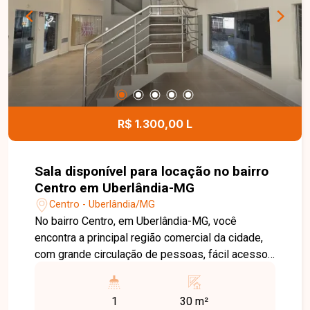
proporcionando mais segurança, lazer e
comodidade aos moradores. Entre em contato
com a Delta Imóveis e agende sua visita. Nossa
equipe está pronta para apresentar todos os
detalhes deste imóvel e ajudar você a encontrar a
oportunidade ideal para morar ou investir.
R$ 1.300,00 L
Sala disponível para locação no bairro
Centro em Uberlândia-MG
Centro - Uberlândia/MG
No bairro Centro, em Uberlândia-MG, você
encontra a principal região comercial da cidade,
com grande circulação de pessoas, fácil acesso
ao transporte público e ampla variedade de
bancos, restaurantes, lojas e serviços, tornando-
1
30 m²
se um excelente endereço para empresas e