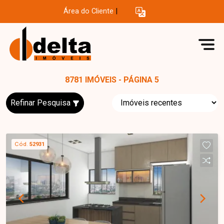
Área do Cliente
|
8781 IMÓVEIS - PÁGINA 5
Refinar Pesquisa
Cód.
52931