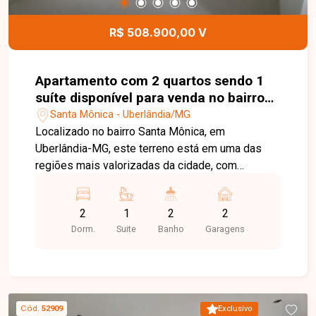
infraestrutura completa no bairro Santa Mônica.
Agende uma visita e venha conhecer todos os
R$ 508.900,00 V
detalhes deste imóvel.
Apartamento com 2 quartos sendo 1
suíte disponível para venda no bairro
Santa Mônica em Uberlândia-MG
Santa Mônica - Uberlândia/MG
Localizado no bairro Santa Mônica, em
Uberlândia-MG, este terreno está em uma das
regiões mais valorizadas da cidade, com
excelente infraestrutura e fácil acesso às
principais avenidas. A localização oferece
2
1
2
2
proximidade com supermercados, escolas,
Dorm.
Suite
Banho
Garagens
universidades, farmácias, restaurantes e
diversos comércios e serviços, sendo ideal tanto
para fins residenciais quanto comerciais. O
imóvel possui aproximadamente 360 m² de área
total, com dimensões de 15 x 24 metros. O
Cód.
52909
Exclusivo