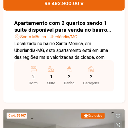
quem busca um apartamento moderno, completo
R$ 493.900,00 V
e em uma localização privilegiada no bairro Santa
Mônica. Agende uma visita e venha conhecer
todos os detalhes deste imóvel.
Apartamento com 2 quartos sendo 1
suíte disponível para venda no bairro
Santa Mônica em Uberlândia-MG
Santa Mônica - Uberlândia/MG
Localizado no bairro Santa Mônica, em
Uberlândia-MG, este apartamento está em uma
das regiões mais valorizadas da cidade, com
fácil acesso às principais avenidas e próximo a
universidades, supermercados, escolas,
2
1
2
2
farmácias, restaurantes e diversos comércios e
Dorm.
Suite
Banho
Garagens
serviços, proporcionando praticidade, conforto e
qualidade de vida. O imóvel é constituído por sala
ampla com fechadura eletrônica, cozinha
integrada à sacada gourmet, área de serviço,
banheiro social, 02 quartos, sendo 01 suíte e
Cód.
52907
Exclusivo
outro quarto com sacada, oferecendo ambientes
modernos, bem distribuídos e funcionais. O