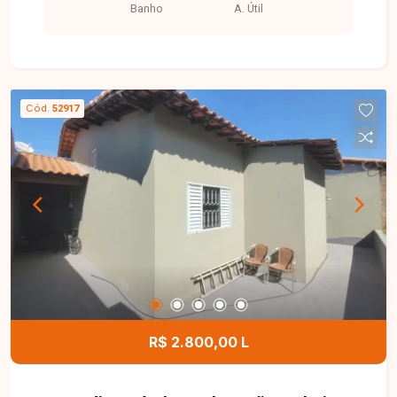
Banho
A. Útil
profissionais. Sala comercial disponível para
locação em excelente edifício comercial, com
aproximadamente 30 m² de área privativa. O
imóvel dispõe de banheiro privativo, ambiente
funcional e bem distribuído, ideal para
Cód.
52917
escritórios, consultórios e diversos segmentos
profissionais. O edifício conta com portaria,
proporcionando mais segurança e comodidade
para empresários, colaboradores e clientes. Uma
excelente oportunidade para instalar o seu
negócio em uma localização estratégica no
Centro de Uberlândia. Entre em contato e agende
sua visita!
R$ 2.800,00 L