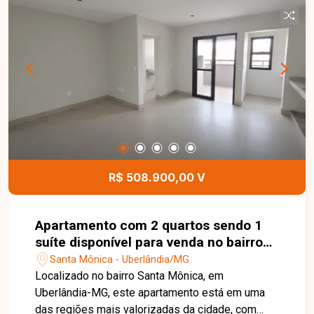
terreno é plano, bem localizado e está situado
em uma região com excelente potencial de
valorização, atendendo tanto a projetos
comerciais quanto residenciais. Esta é uma
excelente oportunidade para quem deseja
construir ou investir em um dos bairros mais
tradicionais e valorizados de Uberlândia. Agende
uma visita e venha conhecer todos os detalhes
deste terreno.
R$ 508.900,00 V
Apartamento com 2 quartos sendo 1
suíte disponível para venda no bairro
Santa Mônica em Uberlândia -MG
Santa Mônica - Uberlândia/MG
Localizado no bairro Santa Mônica, em
Uberlândia-MG, este apartamento está em uma
das regiões mais valorizadas da cidade, com