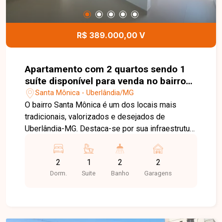
espaçoso e muito bem localizado no bairro Praça
Alto Umuarama. Agende uma visita e venha
conhecer todos os detalhes deste imóvel.
R$ 389.000,00 V
Apartamento com 2 quartos sendo 1
suíte disponível para venda no bairro
Santa Mônica em Uberlândia-MG
Santa Mônica - Uberlândia/MG
O bairro Santa Mônica é um dos locais mais
tradicionais, valorizados e desejados de
Uberlândia-MG. Destaca-se por sua infraestrutura
completa e excelente localização, abrigando o
campus da UFU, uma vasta rede de comércios,
2
1
2
2
supermercados, farmácias, restaurantes e
Dorm.
Suite
Banho
Garagens
variadas opções de serviços. Além do fácil
acesso ao centro e às principais vias da cidade,
morar no Santa Mônica oferece a combinação
ideal entre conveniência, segurança e qualidade