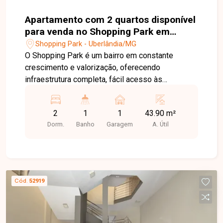
Apartamento com 2 quartos disponível
para venda no Shopping Park em
Uberlândia-MG
Shopping Park - Uberlândia/MG
O Shopping Park é um bairro em constante
crescimento e valorização, oferecendo
infraestrutura completa, fácil acesso às
principais vias da cidade e proximidade com
supermercados, escolas, comércios e diversos
2
1
1
43.90 m²
serviços. Uma excelente localização para quem
Dorm.
Banho
Garagem
A. Útil
busca praticidade, conforto e qualidade de vida.
Sala para dois ambientes, 2 quartos, banheiro
social, cozinha funcional, área de serviço e 1
vaga de garagem. O apartamento possui 43,90 m²
de área privativa, com ambientes bem
Cód.
52919
distribuídos, excelente iluminação natural e ótimo
aproveitamento dos espaços. O condomínio
conta com portaria, salão de festas, quadra
poliesportiva e áreas de convivência,