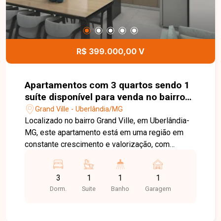
R$ 399.000,00 V
Apartamentos com 3 quartos sendo 1
suíte disponível para venda no bairro
Grand Ville em Uberlândia-MG
Grand Ville - Uberlândia/MG
Localizado no bairro Grand Ville, em Uberlândia-
MG, este apartamento está em uma região em
constante crescimento e valorização, com
excelente infraestrutura e fácil acesso às
principais vias da cidade. Próximo a
3
1
1
1
supermercados, escolas, farmácias, academias e
Dorm.
Suite
Banho
Garagem
diversos comércios e serviços, o bairro oferece
praticidade, conforto e qualidade de vida para
toda a família. O imóvel possui aproximadamente