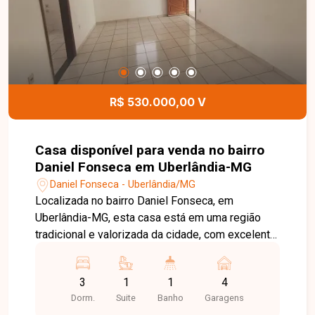
Uma excelente oportunidade para quem busca
conforto, economia e tecnologia em uma casa
moderna, localizada em uma das regiões que
mais crescem em Uberlândia. Entre em contato e
agende sua visita!
R$ 530.000,00 V
Casa disponível para venda no bairro
Daniel Fonseca em Uberlândia-MG
Daniel Fonseca - Uberlândia/MG
Localizada no bairro Daniel Fonseca, em
Uberlândia-MG, esta casa está em uma região
tradicional e valorizada da cidade, com excelente
infraestrutura, fácil acesso ao Centro e às
principais vias, além de estar próxima a
3
1
1
4
supermercados, escolas, farmácias, comércios e
Dorm.
Suite
Banho
Garagens
diversos serviços, oferecendo praticidade e