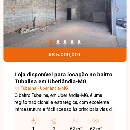
praticidade e comodidade para clientes e
colaboradores. Entre em contato para mais
informações e agende uma visita para conhecer
esta excelente oportunidade comercial.
R$ 5.000,00 L
Loja disponível para locação no bairro
Tubalina em Uberlândia-MG
Tubalina - Uberlândia/MG
O bairro Tubalina, em Uberlândia-MG, é uma
região tradicional e estratégica, com excelente
infraestrutura e fácil acesso às principais vias da
cidade. Localizado próximo a comércios,
supermercados, escolas, farmácias e diversos
1
3
62 m²
62 m²