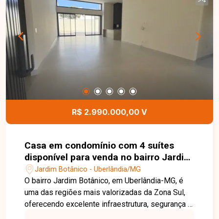
ambientes são bem distribuídos, oferecendo
conforto e funcionalidade para o dia a dia. Uma
excelente oportunidade para quem busca morar
em uma casa bem localizada, em um dos bairros
mais desejados de Uberlândia. Entre em contato
e agende sua visita!
R$ 2.990.000,00 V
Casa em condomínio com 4 suítes
disponível para venda no bairro Jardim
Botânico em Uberlândia-MG
Jardim Botânico - Uberlândia/MG
O bairro Jardim Botânico, em Uberlândia-MG, é
uma das regiões mais valorizadas da Zona Sul,
oferecendo excelente infraestrutura, segurança e
fácil acesso às principais vias da cidade.