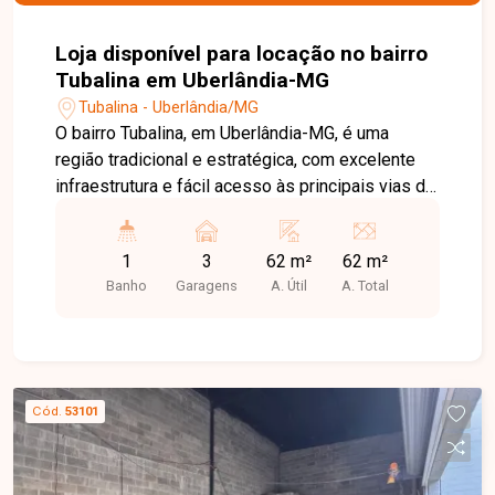
Loja disponível para locação no bairro
Tubalina em Uberlândia-MG
Tubalina - Uberlândia/MG
O bairro Tubalina, em Uberlândia-MG, é uma
região tradicional e estratégica, com excelente
infraestrutura e fácil acesso às principais vias da
cidade. Localizado próximo a comércios,
supermercados, escolas, farmácias e diversos
1
3
62 m²
62 m²
serviços, oferece praticidade e grande fluxo de
Banho
Garagens
A. Útil
A. Total
pessoas e veículos, sendo uma excelente opção
para negócios. Loja comercial com
aproximadamente 62m² de área construída,
localizada em via de grande fluxo,
proporcionando alta visibilidade para a empresa
Cód.
53101
e fácil acesso aos clientes. O imóvel conta com
porta automatizada, banheiro acessível e 03
vagas de estacionamento, oferecendo