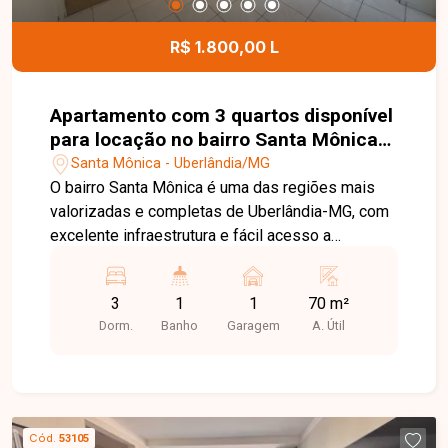
R$ 1.800,00 L
Apartamento com 3 quartos disponível
para locação no bairro Santa Mônica
em Uberlândia-MG
Santa Mônica - Uberlândia/MG
O bairro Santa Mônica é uma das regiões mais
valorizadas e completas de Uberlândia-MG, com
excelente infraestrutura e fácil acesso a
comércios, supermercados, escolas,
universidades, serviços e principais vias da
3
1
1
70 m²
cidade, oferecendo praticidade e qualidade de
Dorm.
Banho
Garagem
A. Útil
vida para seus moradores. Apartamento com 70
m², possui sala ampla, 03 quartos sendo 01 com
armários, banheiro social, cozinha com armários,
área de serviço e 01 vaga de garagem coberta.
Uma excelente oportunidade para quem busca
Cód.
53105