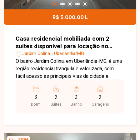
R$ 5.000,00 L
Casa residencial mobiliada com 2
suítes disponível para locação no
bairro Jardim Colina em Uberlândia-
Jardim Colina - Uberlândia/MG
MG
O bairro Jardim Colina, em Uberlândia-MG, é uma
região residencial tranquila e valorizada, com
fácil acesso às principais vias da cidade e
excelente infraestrutura. Próximo a
supermercados, escolas, farmácias e diversos
2
2
3
2
comércios, oferece praticidade, segurança e
Dorm.
Suítes
Banho
Garagens
qualidade de vida para toda a família. Linda casa
sobrado totalmente mobiliada, distribuída em
dois pavimentos. No 1º piso, o imóvel conta com
sala em 02 ambientes equipada com sofá,
rack/painel com TV, mesa com cadeiras e
Cód.
53084