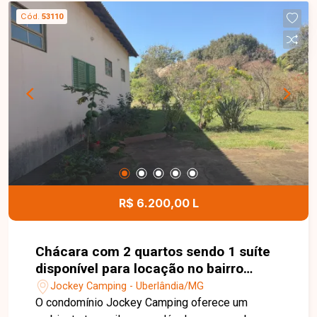
Cód.
53110
R$ 6.200,00 L
Chácara com 2 quartos sendo 1 suíte
disponível para locação no bairro
Jockey Camping em Uberlândia-MG
Jockey Camping - Uberlândia/MG
O condomínio Jockey Camping oferece um