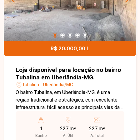
condomínio oferece excelente estrutura de lazer
e comodidade, com piscina, salão de festas, 3
espaços gourmet, espaço fitness, pista para
caminhada, elevador, portaria e coletor de lixo em
cada bloco, garantindo mais segurança, conforto
e qualidade de vida aos moradores. Uma
R$ 20.000,00 L
excelente oportunidade para quem busca um
apartamento completo, bem equipado e em
condomínio com ótima infraestrutura. Entre em
Loja disponível para locação no bairro
contato e agende sua visita!
Tubalina em Uberlândia-MG.
Tubalina - Uberlândia/MG
O bairro Tubalina, em Uberlândia-MG, é uma
região tradicional e estratégica, com excelente
infraestrutura, fácil acesso às principais vias da
cidade e grande fluxo de veículos e
consumidores. A localização oferece
1
227 m²
227 m²
proximidade a comércios, supermercados,
Banho
A. Útil
A. Total
escolas, farmácias e diversos serviços, sendo