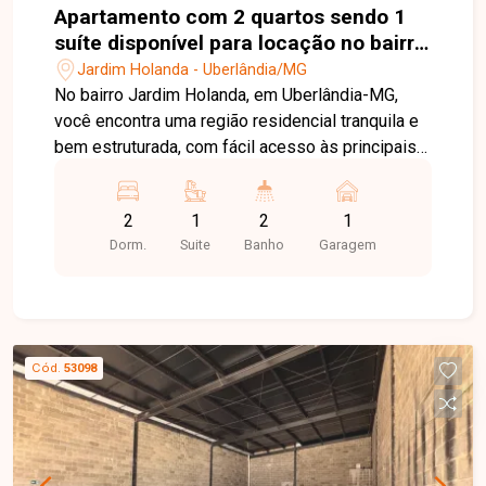
Apartamento com 2 quartos sendo 1
suíte disponível para locação no bairro
Jardim Holanda em Uberlândia-MG
Jardim Holanda - Uberlândia/MG
No bairro Jardim Holanda, em Uberlândia-MG,
você encontra uma região residencial tranquila e
bem estruturada, com fácil acesso às principais
vias da cidade e proximidade com
supermercados, escolas, farmácias e diversos
2
1
2
1
comércios, proporcionando praticidade e
Dorm.
Suite
Banho
Garagem
qualidade de vida. Apartamento disponível para
locação com aproximadamente 75 m² de área
privativa. O imóvel conta com sala equipada com
painel, ar-condicionado e cortina, 2 quartos com
armários, sendo 1 suíte com ar-condicionado,
Cód.
53098
banheiro social com box e armários, cozinha com
armários, fogão e forno, área de serviço e 1 vaga
de garagem. O valor do condomínio já está
incluso na locação, proporcionando mais
praticidade no planejamento mensal. O