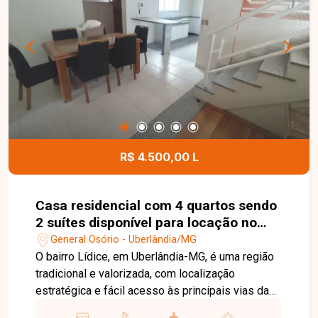
informações e agende uma visita para conhecer
esta excelente oportunidade.
R$ 4.500,00 L
Casa residencial com 4 quartos sendo
2 suítes disponível para locação no
bairro General Osório em Uberlândia-
General Osório - Uberlândia/MG
MG
O bairro Lídice, em Uberlândia-MG, é uma região
tradicional e valorizada, com localização
estratégica e fácil acesso às principais vias da
cidade. Próximo a comércios, escolas,