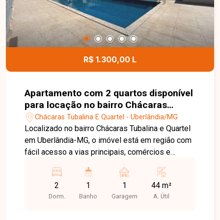
Entre em contato com a Delta Imóveis e agende
sua visita. Nossa equipe está pronta para
apresentar todos os detalhes deste excelente
apartamento e auxiliar você na realização de um
ótimo negócio.
R$ 1.300,00 L
Apartamento com 2 quartos disponível
para locação no bairro Chácaras
Tubalina E Quartel em Uberlândia-MG
Chácaras Tubalina E Quartel - Uberlândia/MG
Localizado no bairro Chácaras Tubalina e Quartel
em Uberlândia-MG, o imóvel está em região com
fácil acesso a vias principais, comércios e
serviços, proporcionando praticidade no dia a dia.
O apartamento é novo primeira locação no
2
1
1
44 m²
segundo piso apenas um lance de escada,
Dorm.
Banho
Garagem
A. Útil
composto por sala em 2 ambientes, cozinha, área
de serviço com tanque, banheiro social com box