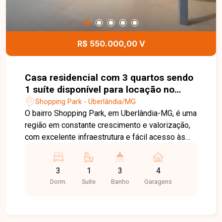
agende sua visita!
R$ 550.000,00 V
Casa residencial com 3 quartos sendo
1 suíte disponível para locação no
bairro Shopping Park em Uberlândia-
Shopping Park - Uberlândia/MG
MG
O bairro Shopping Park, em Uberlândia-MG, é uma
região em constante crescimento e valorização,
com excelente infraestrutura e fácil acesso às
principais vias da cidade. Próximo a
supermercados, escolas, farmácias, comércios e
3
1
3
4
diversos serviços, oferece praticidade, conforto
Dorm.
Suite
Banho
Garagens
e qualidade de vida para toda a família. Casa com
ambientes amplos e bem distribuídos, composta
por sala em 02 ambientes, 03 quartos, sendo 01
suíte com armário planejado, banheiro social com