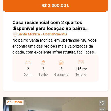
com ótima infraestrutura. Entre em contato e
R$ 2.300,00 L
agende sua visita!
Casa residencial com 2 quartos
disponível para locação no bairro
Santa Mônica em Uberlândia-MG
Santa Mônica - Uberlândia/MG
No bairro Santa Mônica, em Uberlândia-MG, você
encontra uma das regiões mais valorizadas da
cidade, com excelente infraestrutura, fácil acesso
às principais avenidas e proximidade com
supermercados, escolas, farmácias, restaurantes,
2
2
2
115 m²
universidades e diversos comércios,
Dorm.
Banho
Garagens
Terreno
proporcionando praticidade e qualidade de vida.
Casa disponível para locação em excelente
localização. O imóvel conta com sala ampla, 2
quartos, banheiro social, cozinha com armário
sob a pia, área de serviço com banheiro de apoio
Cód.
53081
e 2 vagas de garagem, sendo 1 coberta. Os