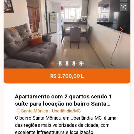
conforto, praticidade e uma localização
privilegiada. Agende sua visita e venha conhecer
este imóvel!
R$ 2.700,00 L
Apartamento com 2 quartos sendo 1
suíte para locação no bairro Santa
Mônica em Uberlândia-MG
Santa Mônica - Uberlândia/MG
O bairro Santa Mônica, em Uberlândia-MG, é uma
das regiões mais valorizadas da cidade, com
excelente infraestrutura e localização