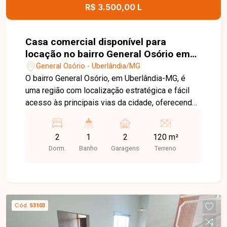
R$ 3.500,00 L
Casa comercial disponível para
locação no bairro General Osório em
Uberlândia-MG
General Osório - Uberlândia/MG
O bairro General Osório, em Uberlândia-MG, é
uma região com localização estratégica e fácil
acesso às principais vias da cidade, oferecendo
praticidade para empresas e profissionais. A
proximidade com comércios, serviços e outros
2
1
2
120 m²
estabelecimentos torna a região uma excelente
Dorm.
Banho
Garagens
Terreno
opção para instalação de atividades comerciais.
Casa comercial composta por 02 salas, cozinha,
banheiro com acessibilidade e 01 vaga de
estacionamento na área comercial. O imóvel
possui Habite-se, proporcionando mais
Cód.
53103
segurança e regularidade para utilização
comercial. Entre em contato para mais