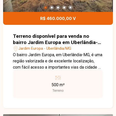
interfone e concertina, oferecendo segurança,
conforto e excelente padrão de acabamento. Esta
é uma excelente oportunidade para quem busca
R$ 460.000,00 V
uma casa completa, moderna e pronta para morar
em uma das regiões que mais crescem em
Uberlândia. Agende uma visita e venha conhecer
Terreno disponível para venda no
todos os detalhes deste imóvel.
bairro Jardim Europa em Uberlândia-
MG
Jardim Europa - Uberlândia/MG
O bairro Jardim Europa, em Uberlândia-MG, é uma
região valorizada e de excelente localização,
com fácil acesso a importantes vias da cidade e
proximidade de comércios, serviços e
instituições de ensino. A área oferece
500 m²
infraestrutura e praticidade para quem busca
Terreno
tranquilidade para morar, além de boas
perspectivas de valorização para investimento.
Excelente oportunidade para quem busca espaço
e praticidade. São dois terrenos juntos,