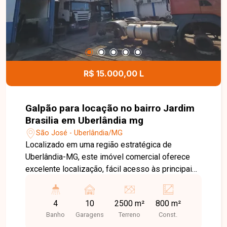
projeto, já vendida, servindo como referência do
padrão de acabamento. Esta é uma excelente
oportunidade para adquirir um imóvel novo em
uma localização privilegiada. Agende uma visita e
saiba mais sobre este empreendimento.
R$ 15.000,00 L
Galpão para locação no bairro Jardim
Brasilia em Uberlândia mg
São José - Uberlândia/MG
Localizado em uma região estratégica de
Uberlândia-MG, este imóvel comercial oferece
excelente localização, fácil acesso às principais
vias da cidade e grande potencial para empresas
que necessitam de amplo espaço operacional. A
4
10
2500 m²
800 m²
posição privilegiada, com acesso por duas ruas,
Banho
Garagens
Terreno
Const.
proporciona mais praticidade para logística,