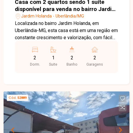
Casa com 2 quartos sendo 1 suíte
disponível para venda no bairro Jardim
Holanda em Uberlândia-MG
Jardim Holanda - Uberlândia/MG
Localizada no bairro Jardim Holanda, em
Uberlândia-MG, esta casa está em uma região em
constante crescimento e valorização, com fácil
acesso às principais vias da cidade e próxima a
supermercados, escolas, farmácias, comércios e
2
1
2
2
diversos serviços, proporcionando praticidade,
Dorm.
Suite
Banho
Garagens
conforto e qualidade de vida para toda a família.
O imóvel possui aproximadamente 71 m² de área
construída em um terreno de 125 m², distribuídos
em sala, 02 quartos, sendo 01 suíte, banheiro
social, cozinha, área de serviço e 02 vagas de
Cód.
52889
garagem. O projeto foi desenvolvido para
oferecer ambientes bem distribuídos, funcionais
e confortáveis, ideais para o dia a dia. O imóvel
encontra-se em fase de construção. As fotos
apresentadas são de uma casa com o mesmo