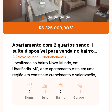
dia. Uma excelente oportunidade para quem
busca um apartamento pronto para morar, em uma
região em constante valorização de Uberlândia.
Entre em contato e agende sua visita!
R$ 325.000,00 V
Apartamento com 2 quartos sendo 1
suíte disponível para venda no bairro
Novo Mundo em Uberlândia-MG
Novo Mundo - Uberlândia/MG
Localizado no bairro Novo Mundo, em
Uberlândia-MG, este apartamento está em uma
região em constante crescimento e valorização,
com excelente infraestrutura e fácil acesso às
principais vias da cidade. Próximo a
2
1
2
1
supermercados, farmácias, academias, escolas e
Dorm.
Suite
Banho
Garagem
diversos comércios e serviços, oferece
praticidade, conforto e qualidade de vida para
toda a família. O imóvel possui aproximadamente