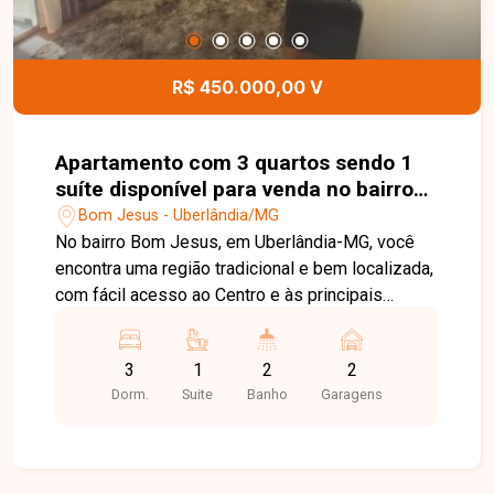
deste terreno.
R$ 450.000,00 V
Apartamento com 3 quartos sendo 1
suíte disponível para venda no bairro
Bom Jesus em Uberlândia-MG
Bom Jesus - Uberlândia/MG
No bairro Bom Jesus, em Uberlândia-MG, você
encontra uma região tradicional e bem localizada,
com fácil acesso ao Centro e às principais
avenidas da cidade, além de contar com ampla
infraestrutura de comércios, escolas,
3
1
2
2
supermercados, farmácias e diversos serviços,
Dorm.
Suite
Banho
Garagens
proporcionando praticidade e qualidade de vida.
Cobertura duplex disponível para venda,
composta por sala ampla, 3 quartos, sendo 1
suíte, banheiro social, cozinha, área de serviço e