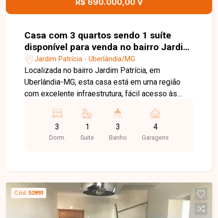
R$ 690.000,00 V
Casa com 3 quartos sendo 1 suíte
disponível para venda no bairro Jardim
Patrícia em Uberlândia-MG
Jardim Patrícia - Uberlândia/MG
Localizada no bairro Jardim Patrícia, em
Uberlândia-MG, esta casa está em uma região
com excelente infraestrutura, fácil acesso às
principais vias da cidade e próxima a
supermercados, escolas, farmácias, comércios e
3
1
3
4
diversos serviços, proporcionando praticidade,
Dorm.
Suite
Banho
Garagens
conforto e qualidade de vida para toda a família.
O imóvel conta com ambientes amplos e bem
distribuídos, dispondo de sala de estar com
jardim de inverno, sala de jantar, 03 quartos,
sendo 01 suíte, todos com armários planejados,
Cód.
52893
banheiro social, cozinha planejada com armários,
despensa, área de serviço, banheiro de apoio e