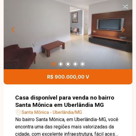
fundos, conta com uma edícula independente,
composta por 02 quartos, sala, cozinha, banheiro
e área de serviço, proporcionando uma excelente
opção para acomodar familiares ou gerar renda
com locação. Esta é uma excelente oportunidade
para quem busca um imóvel amplo, versátil e
bem localizado no bairro Jardim Canaã. Agende
uma visita e venha conhecer todos os detalhes
desta casa.
R$ 900.000,00 V
Casa disponível para venda no bairro
Santa Mônica em Uberlândia MG
Santa Mônica - Uberlândia/MG
No bairro Santa Mônica, em Uberlândia-MG, você
encontra uma das regiões mais valorizadas da
cidade, com excelente infraestrutura, fácil acesso