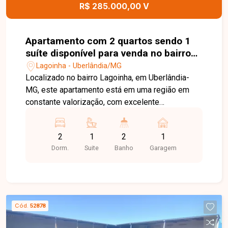
R$ 285.000,00 V
Apartamento com 2 quartos sendo 1
suíte disponível para venda no bairro
Lagoinha em Uberlândia-MG
Lagoinha - Uberlândia/MG
Localizado no bairro Lagoinha, em Uberlândia-
MG, este apartamento está em uma região em
constante valorização, com excelente
infraestrutura, fácil acesso às principais avenidas
da cidade e proximidade com supermercados,
2
1
2
1
escolas, farmácias e diversos comércios,
Dorm.
Suite
Banho
Garagem
proporcionando praticidade, conforto e qualidade
de vida. O imóvel possui 55,10 m² de área
privativa, distribuídos em sala, 02 quartos, sendo
01 suíte, banheiro social, cozinha, lavanderia e 01
vaga de garagem. Conta com armários planejados
Cód.
52878
nos quartos, banheiros e cozinha, oferecendo
ambientes funcionais, organizados e prontos