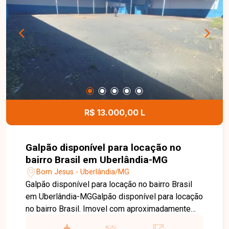
para morar. O condomínio possui água inclusa na
taxa condominial, proporcionando mais
comodidade e economia aos moradores. Esta é
uma excelente oportunidade para quem busca um
apartamento moderno, funcional e bem localizado
no bairro Lagoinha. Agende uma visita e venha
conhecer todos os detalhes deste imóvel.
R$ 13.000,00 L
Galpão disponível para locação no
bairro Brasil em Uberlândia-MG
Bom Jesus - Uberlândia/MG
Galpão disponível para locação no bairro Brasil
em Uberlândia-MGGalpão disponível para locação
no bairro Brasil. Imovel com aproximadamente
940m² de terreno e 400m² de área construida,