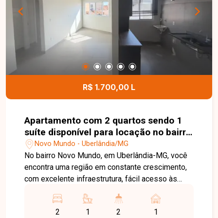
contato e agende sua visita!
R$ 1.700,00 L
Apartamento com 2 quartos sendo 1
suíte disponível para locação no bairro
Novo Mundo em Uberlândia-MG
Novo Mundo - Uberlândia/MG
No bairro Novo Mundo, em Uberlândia-MG, você
encontra uma região em constante crescimento,
com excelente infraestrutura, fácil acesso às
principais avenidas da cidade e proximidade com
supermercados, escolas, farmácias e diversos
2
1
2
1
comércios, proporcionando praticidade e