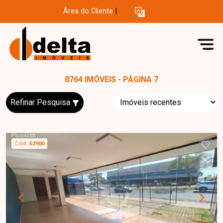
Área do Cliente
|
8764 IMÓVEIS - PÁGINA 7
Refinar Pesquisa
Cód.
52900