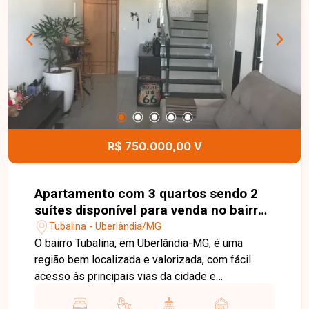
04 vagas de garagem. Na área externa, oferece
um agradável espaço gourmet com churrasqueira,
ideal para momentos de lazer e confraternização.
Esta é uma excelente oportunidade para quem
busca um imóvel funcional, confortável e pronto
para morar no bairro Jardim Patrícia. Agende uma
visita e venha conhecer todos os detalhes desta
casa.
R$ 750.000,00 V
Apartamento com 3 quartos sendo 2
suítes disponível para venda no bairro
Tubalina em Uberlândia-MG
Tubalina - Uberlândia/MG
O bairro Tubalina, em Uberlândia-MG, é uma
região bem localizada e valorizada, com fácil
acesso às principais vias da cidade e
proximidade ao Praia Clube. Conta com ampla