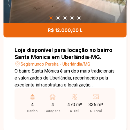
R$ 12.000,00 L
Loja disponível para locação no bairro
Santa Monica em Uberlândia-MG.
Segismundo Pereira - Uberlândia/MG
O bairro Santa Mônica é um dos mais tradicionais
e valorizados de Uberlândia, reconhecido pela
excelente infraestrutura e localização
estratégica. A região concentra grande fluxo de
pessoas, ampla variedade de comércios,
4
4
470 m²
336 m²
serviços, instituições de ensino e fácil acesso às
Banho
Garagens
A. Útil
A. Total
principais avenidas da cidade, tornando-se uma
excelente escolha para empresas que buscam
visibilidade e praticidade. Imóvel comercial de