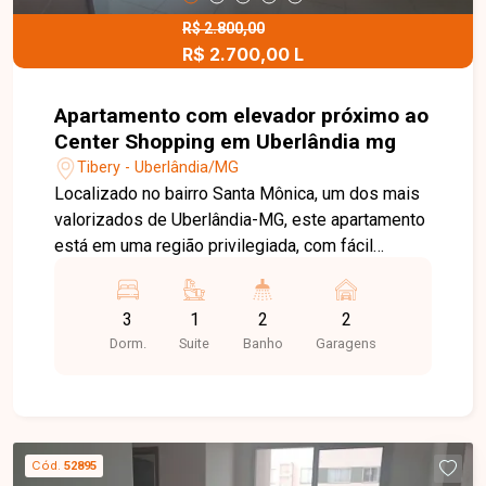
R$ 2.800,00
R$ 2.700,00 L
Apartamento com elevador próximo ao
Center Shopping em Uberlândia mg
Tibery - Uberlândia/MG
Localizado no bairro Santa Mônica, um dos mais
valorizados de Uberlândia-MG, este apartamento
está em uma região privilegiada, com fácil
acesso às principais avenidas da cidade e ampla
oferta de supermercados, escolas,
3
1
2
2
universidades, farmácias, restaurantes e
Dorm.
Suite
Banho
Garagens
diversos serviços. Uma excelente opção para
quem busca conforto, praticidade e qualidade de
vida em uma localização estratégica.
Apartamento em prédio com elevador, composto
por apenas 03 andares e 02 apartamentos por
Cód.
52895
andar, garantindo mais privacidade e