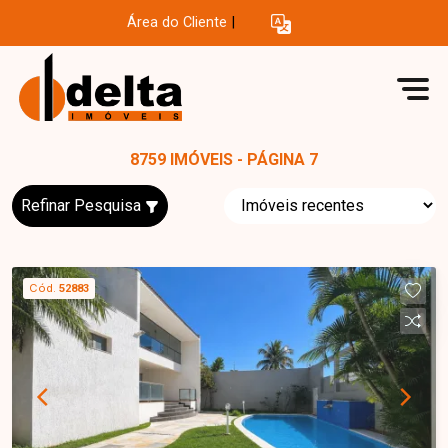
Área do Cliente
|
8759 IMÓVEIS - PÁGINA 7
Refinar Pesquisa
Cód.
52883