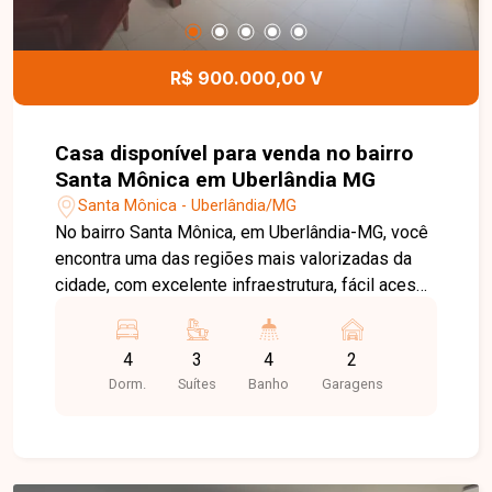
desta casa.
R$ 900.000,00 V
Casa disponível para venda no bairro
Santa Mônica em Uberlândia MG
Santa Mônica - Uberlândia/MG
No bairro Santa Mônica, em Uberlândia-MG, você
encontra uma das regiões mais valorizadas da
cidade, com excelente infraestrutura, fácil acesso
à UFU, supermercados, escolas, farmácias,
restaurantes e às principais avenidas,
4
3
4
2
oferecendo praticidade e qualidade de vida.
Dorm.
Suítes
Banho
Garagens
Sobrado disponível para venda em terreno de
246 m², composto por sala ampla, 4 quartos,
sendo 2 suítes, banheiro social, cozinha e
lavanderia. Nos fundos, o imóvel conta com uma