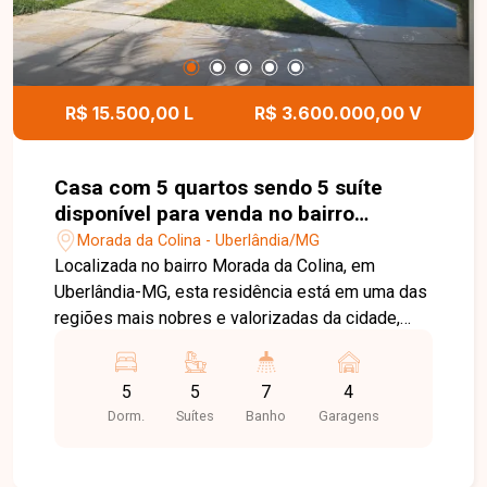
R$ 15.500,00 L
R$ 3.600.000,00 V
Casa com 5 quartos sendo 5 suíte
disponível para venda no bairro
Morada da Colina em Uberlândia-MG
Morada da Colina - Uberlândia/MG
Localizada no bairro Morada da Colina, em
Uberlândia-MG, esta residência está em uma das
regiões mais nobres e valorizadas da cidade,
com infraestrutura completa, fácil acesso às
principais vias e proximidade com escolas,
5
5
7
4
supermercados, restaurantes, centros comerciais
Dorm.
Suítes
Banho
Garagens
e diversos serviços. O bairro oferece segurança,
tranquilidade e excelente qualidade de vida para
quem busca exclusividade e conforto. Implantada