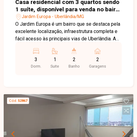
Casa residencial com 3 quartos sendo
1 suíte, disponível para venda no bairro
Jardim Europa em Uberlândia-MG
Jardim Europa - Uberlândia/MG
O Jardim Europa é um bairro que se destaca pela
excelente localização, infraestrutura completa e
fácil acesso às principais vias de Uberlândia. A
região oferece supermercados, escolas,
farmácias, comércios e serviços variados,
3
1
2
2
proporcionando praticidade, tranquilidade e
Dorm.
Suite
Banho
Garagens
qualidade de vida para toda a família. Casa
totalmente reformada, com 250 m² de terreno e
138 m² de área construída. O imóvel conta com
sala em dois ambientes, 03 quartos, sendo 01
suíte, banheiro social, lavabo, cozinha americana
Cód.
52867
integrada, lavanderia independente, despensa e
02 vagas de garagem cobertas. Na área externa,
oferece uma excelente varanda gourmet com
churrasqueira, piscina, ducha e quintal, ideal para
momentos de lazer. O imóvel ainda possui