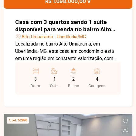
R$ 1.098.000,00 V
Casa com 3 quartos sendo 1 suíte
disponível para venda no bairro Alto
Umuarama em Uberlândia-MG
Alto Umuarama - Uberlândia/MG
Localizada no bairro Alto Umuarama, em
Uberlândia-MG, esta casa em condomínio está
em uma região em constante valorização, com
fácil acesso às principais vias da cidade e
próxima a supermercados, escolas, farmácias,
3
1
2
4
comércios e diversos serviços. O condomínio
Dorm.
Suite
Banho
Garagens
oferece um ambiente tranquilo, seguro e ideal
para quem busca qualidade de vida. O imóvel
possui 143 m² de área construída em um terreno
de 254 m². Conta com sala ampla, 03 quartos,
sendo 01 suíte, banheiro social, cozinha, área de
Cód.
52876
serviço e 04 vagas de garagem. O condomínio é
composto por apenas 10 casas, proporcionando