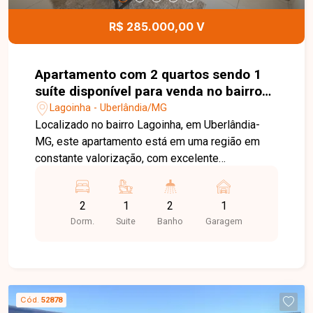
R$ 285.000,00 V
Apartamento com 2 quartos sendo 1
suíte disponível para venda no bairro
Lagoinha em Uberlândia-MG
Lagoinha - Uberlândia/MG
Localizado no bairro Lagoinha, em Uberlândia-
MG, este apartamento está em uma região em
constante valorização, com excelente
infraestrutura, fácil acesso às principais avenidas
da cidade e proximidade com supermercados,
2
1
2
1
escolas, farmácias e diversos comércios,
Dorm.
Suite
Banho
Garagem
proporcionando praticidade, conforto e qualidade
de vida. O imóvel possui 55,10 m² de área
privativa, distribuídos em sala, 02 quartos, sendo
01 suíte, banheiro social, cozinha, lavanderia e 01
vaga de garagem. Conta com armários planejados
Cód.
52878
nos quartos, banheiros e cozinha, oferecendo