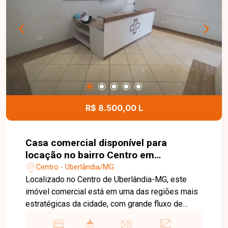
mais exclusividade, conforto e segurança, além
de contar com portaria para maior tranquilidade
dos moradores. Esta é uma excelente
oportunidade para quem deseja morar em um
condomínio com poucas unidades, em uma
localização privilegiada no bairro Alto Umuarama.
Agende uma visita e venha conhecer todos os
detalhes deste imóvel.
R$ 8.500,00 L
Casa comercial disponível para
locação no bairro Centro em
Uberlândia-MG
Centro - Uberlândia/MG
Localizado no Centro de Uberlândia-MG, este
imóvel comercial está em uma das regiões mais
estratégicas da cidade, com grande fluxo de
pessoas e veículos, além de fácil acesso às