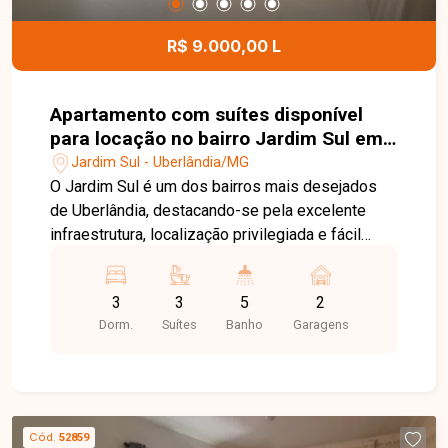
com grande potencial de valorização no bairro
Verde Umuarama. Agende uma visita e conheça
R$ 9.000,00 L
todos os detalhes deste imóvel.
Apartamento com suítes disponível
para locação no bairro Jardim Sul em
Uberlândia-MG
Jardim Sul - Uberlândia/MG
O Jardim Sul é um dos bairros mais desejados
de Uberlândia, destacando-se pela excelente
infraestrutura, localização privilegiada e fácil
acesso às principais vias da cidade. A região
reúne supermercados, escolas, restaurantes,
3
3
5
2
serviços e diversas opções de lazer,
Dorm.
Suítes
Banho
Garagens
proporcionando praticidade, conforto e qualidade
de vida para toda a família. Este sofisticado
apartamento conta com sala ampla em dois
ambientes com móveis planejados e iluminação
em LED, lavabo, cozinha planejada com bancada,
Cód.
52859