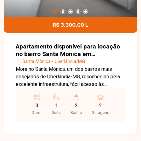
infraestrutura completa de lazer e conveniência,
com piscina de borda infinita, academia, salão de
festas, espaço gourmet, coworking, lavanderia
R$ 3.300,00 L
compartilhada e diversos ambientes de
convivência cuidadosamente planejados. Esta é
uma excelente oportunidade para quem busca um
Apartamento disponível para locação
imóvel de alto padrão em uma das regiões mais
no bairro Santa Monica em
valorizadas de Uberlândia. Agende uma visita e
Uberlândia-MG
Santa Mônica - Uberlândia/MG
venha conhecer todos os detalhes deste
More no Santa Mônica, um dos bairros mais
empreendimento.
desejados de Uberlândia-MG, reconhecido pela
excelente infraestrutura, fácil acesso às
principais vias da cidade e ampla oferta de
supermercados, escolas, universidades,
3
1
2
2
farmácias, restaurantes e diversos serviços. A
Dorm.
Suite
Banho
Garagens
região oferece praticidade, segurança e
qualidade de vida, sendo ideal para quem busca
comodidade em uma localização privilegiada.
Apartamento com aproximadamente 82m² de