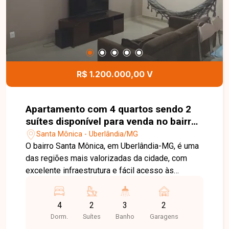
armários planejados, acabamento em
porcelanato, iluminação em LED, área averbada e
é financiável. Agende uma visita e conheça de
perto esta excelente oportunidade no Jardim
Europa. Um imóvel pronto para morar, que reúne
conforto, funcionalidade e uma completa área de
R$ 1.200.000,00 V
lazer em uma das regiões mais valorizadas de
Uberlândia.
Apartamento com 4 quartos sendo 2
suítes disponível para venda no bairro
Santa Mônica em Uberlândia-MG
Santa Mônica - Uberlândia/MG
O bairro Santa Mônica, em Uberlândia-MG, é uma
das regiões mais valorizadas da cidade, com
excelente infraestrutura e fácil acesso às
principais avenidas. O bairro oferece
universidades, supermercados, escolas,
4
2
3
2
farmácias, restaurantes e diversos serviços,
Dorm.
Suítes
Banho
Garagens
proporcionando praticidade, conforto e qualidade