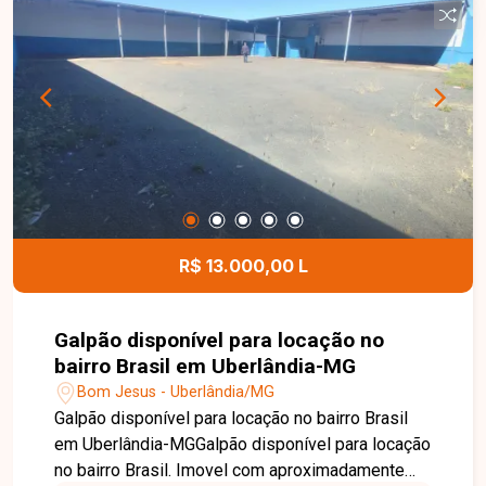
ambientes funcionais, organizados e prontos
para morar. O condomínio possui água inclusa na
taxa condominial, proporcionando mais
comodidade e economia aos moradores. Esta é
uma excelente oportunidade para quem busca um
apartamento moderno, funcional e bem localizado
no bairro Lagoinha. Agende uma visita e venha
conhecer todos os detalhes deste imóvel.
R$ 13.000,00 L
Galpão disponível para locação no
bairro Brasil em Uberlândia-MG
Bom Jesus - Uberlândia/MG
Galpão disponível para locação no bairro Brasil
em Uberlândia-MGGalpão disponível para locação
no bairro Brasil. Imovel com aproximadamente