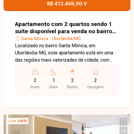
R$ 472.459,00 V
Apartamento com 2 quartos sendo 1
suíte disponível para venda no bairro
Santa Mônica em Uberlândia-MG
Santa Mônica - Uberlândia/MG
Localizado no bairro Santa Mônica, em
Uberlândia-MG, este apartamento está em uma
das regiões mais valorizadas da cidade, com
excelente infraestrutura e fácil acesso às
principais avenidas. Além disso, está próximo a
2
1
2
2
universidades, supermercados, escolas,
Dorm.
Suite
Banho
Garagens
farmácias, restaurantes e diversos serviços,
oferecendo praticidade e qualidade de vida para
toda a família. O imóvel possui planta de
aproximadamente 64,31 m², composta por sala
integrada, 02 quartos, sendo 01 suíte, banheiro
Cód.
52593
social, cozinha, varanda e pontos para lavanderia.
O projeto conta com divisões inteligentes dos