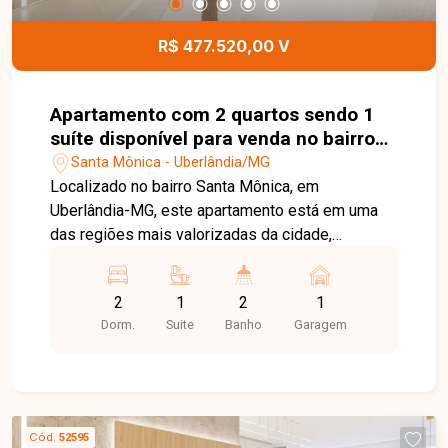
funcional e com excelente padrão de construção
em uma localização privilegiada no bairro Santa
R$ 477.520,00 V
Mônica. Agende uma visita e venha conhecer
todos os detalhes deste empreendimento.
Apartamento com 2 quartos sendo 1
suíte disponível para venda no bairro
Santa Mônica em Uberlândia-MG
Santa Mônica - Uberlândia/MG
Localizado no bairro Santa Mônica, em
Uberlândia-MG, este apartamento está em uma
das regiões mais valorizadas da cidade,
oferecendo excelente infraestrutura e fácil
acesso às principais avenidas. Além disso, está
2
1
2
1
próximo a universidades, supermercados,
Dorm.
Suite
Banho
Garagem
escolas, farmácias, restaurantes e diversos
serviços, proporcionando praticidade e qualidade
de vida para toda a família. O imóvel possui
planta de aproximadamente 64,31 m², distribuída
em sala integrada, 02 quartos, sendo 01 suíte,
Cód.
52595