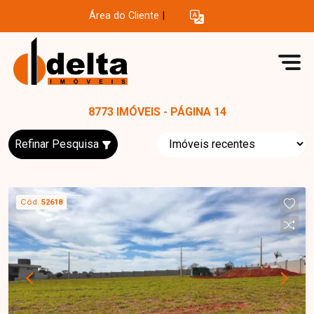
Área do Cliente
|
8773 IMÓVEIS - PÁGINA 14
Refinar Pesquisa
Cód.
52618