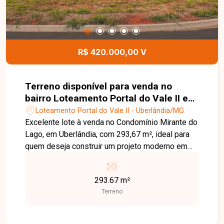
R$ 420.000,00 V
Terreno disponível para venda no
bairro Loteamento Portal do Vale II em
Uberlândia-MG
Loteamento Portal do Vale II - Uberlândia/MG
Excelente lote à venda no Condomínio Mirante do
Lago, em Uberlândia, com 293,67 m², ideal para
quem deseja construir um projeto moderno em
um dos empreendimentos mais valorizados da
cidade. O terreno possui ótima metragem,
293.67 m²
proporcionando diversas possibilidades de
Terreno
construção, em um condomínio que oferece
segurança, tranquilidade e excelente
infraestrutura para toda a família. O Mirante do