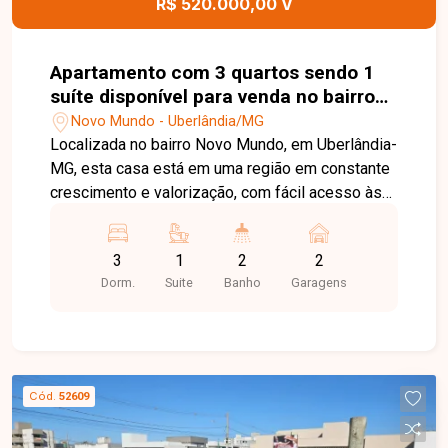
R$ 520.000,00 V
Apartamento com 3 quartos sendo 1
suíte disponível para venda no bairro
Novo Mundo em Uberlândia-MG
Novo Mundo - Uberlândia/MG
Localizada no bairro Novo Mundo, em Uberlândia-
MG, esta casa está em uma região em constante
crescimento e valorização, com fácil acesso às
principais vias da cidade e próxima a
supermercados, escolas, farmácias, comércios e
3
1
2
2
diversos serviços, proporcionando praticidade e
Dorm.
Suite
Banho
Garagens
qualidade de vida para toda a família. O imóvel
possui 125 m² de terreno e aproximadamente 90
m² de área construída. Conta com sala ampla, 03
quartos, sendo 01 suíte, banheiro social, cozinha,
área de serviço, varanda gourmet com
Cód.
52609
churrasqueira, quintal ideal para momentos de
lazer e 02 vagas de garagem. Os ambientes são