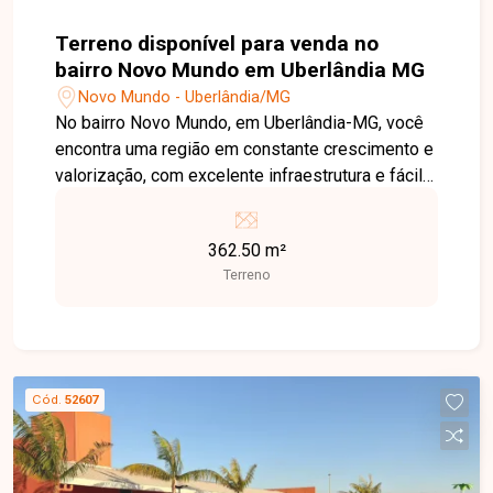
Terreno disponível para venda no
bairro Novo Mundo em Uberlândia MG
Novo Mundo - Uberlândia/MG
No bairro Novo Mundo, em Uberlândia-MG, você
encontra uma região em constante crescimento e
valorização, com excelente infraestrutura e fácil
acesso às principais vias da cidade. Localizado
em avenida de grande movimento, o imóvel
362.50 m²
oferece alta visibilidade e grande potencial para
Terreno
empreendimentos comerciais ou residenciais.
Terreno com 362,50 m² de área total, situado em
uma avenida de intenso fluxo de veículos,
proporcionando uma localização estratégica para
construção de lojas, salas comerciais, galpões ou
Cód.
52607
até mesmo um empreendimento residencial. A
excelente frente para a avenida amplia as
possibilidades de aproveitamento e valorização
do imóvel. Uma excelente oportunidade para