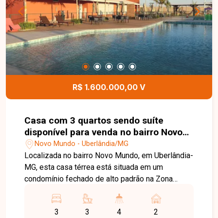
quem busca investir em uma região promissora e
com grande potencial de crescimento. Entre em
contato e agende uma visita para conhecer de
perto este terreno e todas as possibilidades que
ele oferece.
R$ 1.600.000,00 V
Casa com 3 quartos sendo suíte
disponível para venda no bairro Novo
Mundo em Uberlândia-MG
Novo Mundo - Uberlândia/MG
Localizada no bairro Novo Mundo, em Uberlândia-
MG, esta casa térrea está situada em um
condomínio fechado de alto padrão na Zona
Leste da cidade, uma região em constante
valorização. O empreendimento oferece fácil
3
3
4
2
acesso às principais vias, além de estar próximo