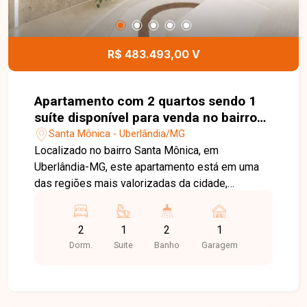
para quem busca um apartamento moderno,
funcional e com excelente padrão de construção
em uma localização privilegiada no bairro Santa
R$ 483.493,00 V
Mônica. Agende uma visita e conheça todos os
detalhes deste empreendimento.
Apartamento com 2 quartos sendo 1
suíte disponível para venda no bairro
Santa Mônica em Uberlândia-MG
Santa Mônica - Uberlândia/MG
Localizado no bairro Santa Mônica, em
Uberlândia-MG, este apartamento está em uma
das regiões mais valorizadas da cidade,
oferecendo fácil acesso às principais avenidas,
universidades, supermercados, escolas,
2
1
2
1
farmácias, restaurantes e diversos serviços,
Dorm.
Suite
Banho
Garagem
proporcionando praticidade e qualidade de vida
para toda a família. O imóvel possui planta de
aproximadamente 64,31 m², distribuída em sala
integrada, 02 quartos, sendo 01 suíte, banheiro