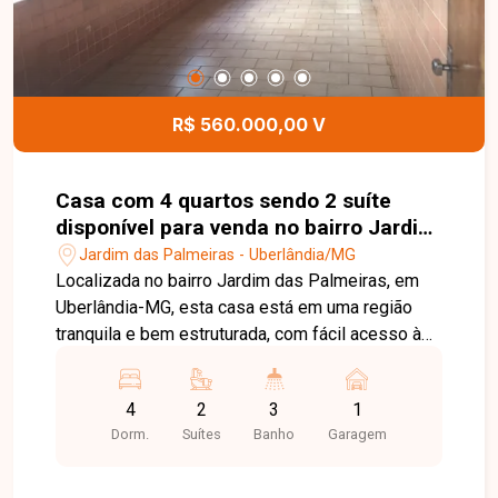
excelente oportunidade para morar em um
apartamento novo, em uma das melhores regiões
de Uberlândia. Entre em contato e agende sua
visita!
R$ 560.000,00 V
Casa com 4 quartos sendo 2 suíte
disponível para venda no bairro Jardim
das Palmeiras em Uberlândia-MG
Jardim das Palmeiras - Uberlândia/MG
Localizada no bairro Jardim das Palmeiras, em
Uberlândia-MG, esta casa está em uma região
tranquila e bem estruturada, com fácil acesso às
principais vias da cidade e próxima a
supermercados, escolas, farmácias, comércios e
4
2
3
1
diversos serviços, proporcionando praticidade e
Dorm.
Suítes
Banho
Garagem
qualidade de vida para toda a família. O imóvel
conta com 02 salas amplas, 04 quartos, sendo 02
suítes, banheiro social, cozinha conjugada com a