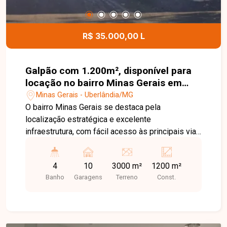
desta casa.
R$ 35.000,00 L
Galpão com 1.200m², disponível para
locação no bairro Minas Gerais em
Uberlândia-MG
Minas Gerais - Uberlândia/MG
O bairro Minas Gerais se destaca pela
localização estratégica e excelente
infraestrutura, com fácil acesso às principais vias
da cidade e à BR-050. A região é ideal para
empresas que buscam praticidade logística, além
4
10
3000 m²
1200 m²
de contar com diversos comércios, serviços e
Banho
Garagens
Terreno
Const.
empreendimentos industriais nas proximidades.
Barracão de esquina disponível para locação,
localizado às margens da Rodovia BR-050, ao
lado do Guaraná Mineiro. O imóvel possui