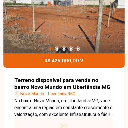
bem distribuídos, oferecendo conforto,
funcionalidade e excelente aproveitamento dos
espaços. Esta é uma excelente oportunidade
para quem busca um imóvel moderno, com área
gourmet e ótima localização no bairro Novo
Mundo. Agende uma visita e venha conhecer
todos os detalhes desta casa.
R$ 425.000,00 V
Terreno disponível para venda no
bairro Novo Mundo em Uberlândia MG
Novo Mundo - Uberlândia/MG
No bairro Novo Mundo, em Uberlândia-MG, você
encontra uma região em constante crescimento e
valorização, com excelente infraestrutura e fácil
acesso às principais vias da cidade. Localizado