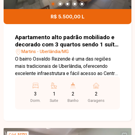
R$ 5.500,00 L
Apartamento alto padrão mobiliado e
decorado com 3 quartos sendo 1 suíte
disponível para locação no bairro
Martins - Uberlândia/MG
Osvaldo Rezende em Uberlândia-MG
O bairro Osvaldo Rezende é uma das regiões
mais tradicionais de Uberlândia, oferecendo
excelente infraestrutura e fácil acesso ao Centro
e a diversos pontos da cidade. A região conta
com supermercados, escolas, farmácias,
3
1
2
2
restaurantes, comércios variados e serviços
Dorm.
Suite
Banho
Garagens
essenciais, proporcionando praticidade e
qualidade de vida para seus moradores. Este
apartamento alto padrão, totalmente mobiliado,
dispõe de sala em dois ambientes equipada com
lustre, sofá, TV, mesa e ar-condicionado, além de
Cód.
52711