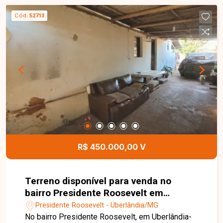
não possui garagem, sendo uma excelente opção
Cód.
52713
para quem busca um imóvel funcional em uma
localização privilegiada. Esta é uma excelente
oportunidade para quem deseja morar ou investir
em um imóvel bem localizado no bairro Saraiva.
Agende uma visita e venha conhecer todos os
detalhes desta casa.
R$ 450.000,00 V
Terreno disponível para venda no
bairro Presidente Roosevelt em
Uberlândia MG
Presidente Roosevelt - Uberlândia/MG
No bairro Presidente Roosevelt, em Uberlândia-