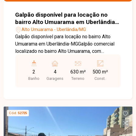
Galpão disponível para locação no
bairro Alto Umuarama em Uberlândia-
MG
Alto Umuarama - Uberlândia/MG
Galpão disponível para locação no bairro Alto
Umuarama em Uberlândia-MGGalpão comercial
localizado no bairro Alto Umuarama, com
aproximadamente 500 m², em localização
estratégica, próximo ao aeroporto. Possui pé-
2
4
630 m²
500 m²
direito de 7 metros, piso de alta de concreto
Banho
Garagens
Terreno
Const.
usinado, 02 banheiros com acessibilidade e
estacionamento frontal.
Cód.
52725