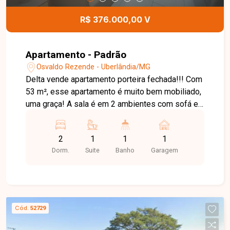
R$ 376.000,00 V
Apartamento - Padrão
Osvaldo Rezende - Uberlândia/MG
Delta vende apartamento porteira fechada!!! Com
53 m², esse apartamento é muito bem mobiliado,
uma graça! A sala é em 2 ambientes com sofá e
móveis planejados, sacada com cortina. Na suíte
temos uma cama de casal e armários, no outro
2
1
1
1
quarto, armários e cama em marcenaria, banheiro
Dorm.
Suite
Banho
Garagem
social com box e armários, cozinha com bancada
em coocktop, planejada com armários e mesa
com 4 cadeiras, além da área de serviço. Oferece
1 vaga de garagem, e no condomínio, 2
elevadores, gás canalizado e outras
Cód.
52729
comodidades para seu conforto.