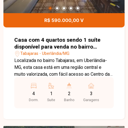
localização privilegiada no bairro Novo Mundo.
Agende uma visita e venha conhecer todos os
detalhes desta casa.
R$ 590.000,00 V
Casa com 4 quartos sendo 1 suíte
disponível para venda no bairro
Tabajaras em Uberlândia-MG
Tabajaras - Uberlândia/MG
Localizada no bairro Tabajaras, em Uberlândia-
MG, esta casa está em uma região central e
muito valorizada, com fácil acesso ao Centro da
cidade e próxima a supermercados, farmácias,
escolas, comércios e diversos serviços,
4
1
2
3
proporcionando praticidade e excelente
Dorm.
Suite
Banho
Garagens
qualidade de vida. O imóvel conta com 04
quartos, sendo 01 suíte, sala ampla, 03
banheiros, cozinha, área de serviço, edícula com
lavanderia, banheiro e despensa, além de 03