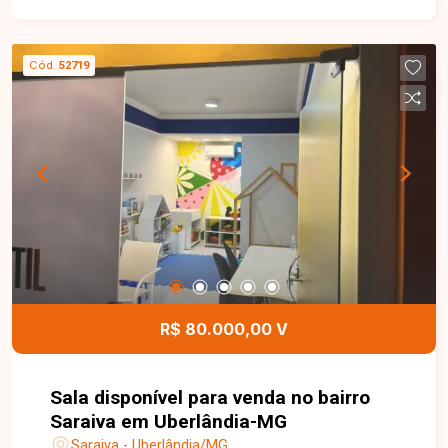
condomínio do Edifício Griff Shop, composta por
duas salas integradas, totalizando
aproximadamente 40 m² de área privativa. O
Cód.
52719
imóvel oferece um ambiente amplo e funcional,
ideal para escritórios, consultórios, clínicas ou
profissionais que buscam um espaço bem
localizado, com a praticidade e segurança de um
condomínio comercial. Uma excelente
oportunidade para investir ou instalar seu
negócio em uma região de grande valorização.
Entre em contato e agende sua visita para
conhecer este imóvel.
R$ 80.000,00 V
Sala disponível para venda no bairro
Saraiva em Uberlândia-MG
Saraiva - Uberlândia/MG