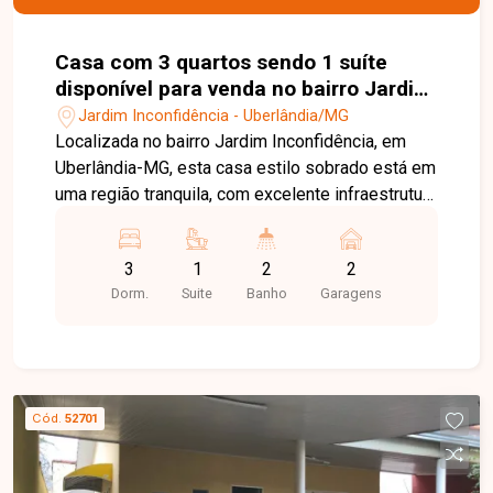
com qualidade, segurança e praticidade.
Casa com 3 quartos sendo 1 suíte
disponível para venda no bairro Jardim
Inconfidência em Uberlândia-MG
Jardim Inconfidência - Uberlândia/MG
Localizada no bairro Jardim Inconfidência, em
Uberlândia-MG, esta casa estilo sobrado está em
uma região tranquila, com excelente infraestrutura
e fácil acesso às principais vias da cidade. O
bairro oferece proximidade com supermercados,
3
1
2
2
escolas, farmácias, comércios e diversos
Dorm.
Suite
Banho
Garagens
serviços, proporcionando praticidade e qualidade
de vida para toda a família. O imóvel conta com
sala de TV, sala de jantar, 03 quartos, sendo 01
suíte com closet e sacada no pavimento superior,
banheiro social, cozinha, varanda, área de serviço,
Cód.
52701
jardim e 02 vagas de garagem. No térreo, dispõe
de 02 quartos, além de um cômodo externo com
quarto e banheiro, oferecendo mais versatilidade