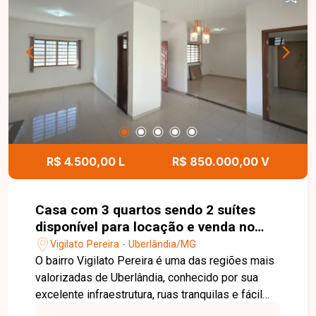
ambientes amplos, bem distribuídos e excelente
aproveitamento dos espaços, proporcionando
conforto e praticidade para toda a família. O
condomínio conta com portaria presencial 24
horas, 2 elevadores e salão de festas, garantindo
mais segurança, comodidade e lazer aos
moradores. Uma excelente oportunidade para
quem busca um apartamento completo, bem
localizado e pronto para morar. Entre em contato
e agende sua visita!
R$ 4.500,00 L
R$ 850.000,00 V
Casa com 3 quartos sendo 2 suítes
disponível para locação e venda no
bairro Vigilato Pereira em Uberlândia-
Vigilato Pereira - Uberlândia/MG
MG
O bairro Vigilato Pereira é uma das regiões mais
valorizadas de Uberlândia, conhecido por sua
excelente infraestrutura, ruas tranquilas e fácil
acesso aos principais pontos da cidade. A