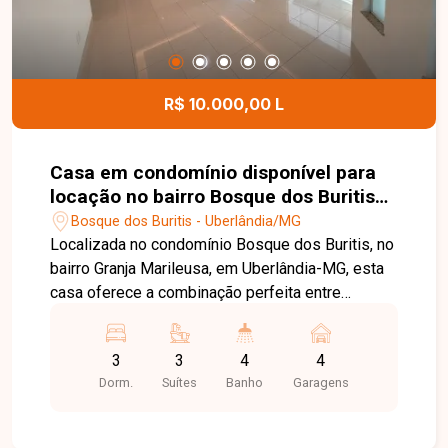
R$ 10.000,00 L
Casa em condomínio disponível para
locação no bairro Bosque dos Buritis
em Uberlândia-MG
Bosque dos Buritis - Uberlândia/MG
Localizada no condomínio Bosque dos Buritis, no
bairro Granja Marileusa, em Uberlândia-MG, esta
casa oferece a combinação perfeita entre
segurança, conforto e qualidade de vida. O
condomínio está em uma das regiões mais
3
3
4
4
valorizadas da cidade, com fácil acesso às
Dorm.
Suítes
Banho
Garagens
principais vias, além de contar com excelente
infraestrutura e proximidade com comércios,
serviços e áreas de lazer. A casa é térrea e