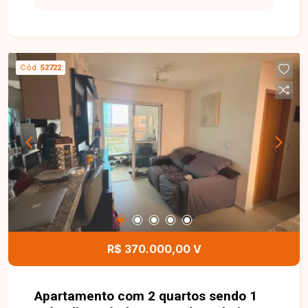
construída em um terreno de 125 m², distribuídos
de forma funcional para oferecer conforto e
praticidade. Conta com sala integrada à cozinha
americana, 02 quartos, sendo 01 suíte, banheiro
Cód.
52722
social, lavanderia coberta e acabamento de
excelente qualidade. A casa dispõe de molduras
e sanca em gesso, luminárias instaladas e pias
esculpidas, agregando sofisticação e valorizando
os ambientes. Esta é uma excelente
oportunidade para quem busca um imóvel
moderno, com ótimo acabamento e excelente
potencial de valorização no bairro Jardim Canaã.
Agende uma visita e venha conhecer todos os
detalhes desta casa.
R$ 370.000,00 V
Apartamento com 2 quartos sendo 1