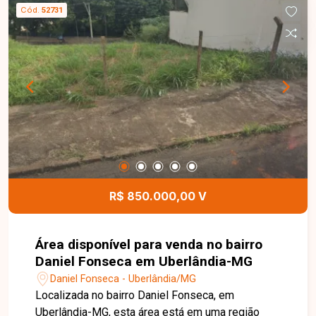
vagas de garagem. Os ambientes são amplos e
Cód.
52731
funcionais, oferecendo conforto e excelente
aproveitamento dos espaços para toda a família.
Esta é uma excelente oportunidade para quem
busca uma casa espaçosa, bem localizada e
próxima à região central de Uberlândia. Agende
uma visita e venha conhecer todos os detalhes
deste imóvel.
R$ 850.000,00 V
Área disponível para venda no bairro
Daniel Fonseca em Uberlândia-MG
Daniel Fonseca - Uberlândia/MG
Localizada no bairro Daniel Fonseca, em
Uberlândia-MG, esta área está em uma região