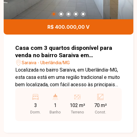
R$ 400.000,00 V
Casa com 3 quartos disponível para
venda no bairro Saraiva em
Uberlândia-MG
Saraiva - Uberlândia/MG
Localizada no bairro Saraiva, em Uberlândia-MG,
esta casa está em uma região tradicional e muito
bem localizada, com fácil acesso às principais
vias da cidade e próxima a supermercados,
escolas, farmácias, universidades, restaurantes e
3
1
102 m²
70 m²
diversos comércios e serviços, proporcionando
Dorm.
Banho
Terreno
Const.
praticidade e qualidade de vida. O imóvel possui
102 m² de terreno e aproximadamente 70 m² de
área construída, distribuídos em sala, cozinha, 03
quartos, banheiro social e área de serviço. A casa