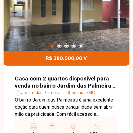
para atender diferentes necessidades. A
residência conta ainda com portão eletrônico e
concertina, proporcionando mais segurança aos
moradores. Esta é uma excelente oportunidade
para quem busca um imóvel espaçoso, funcional
e bem localizado no bairro Jardim Inconfidência.
Agende uma visita e venha conhecer todos os
detalhes desta casa.
R$ 380.000,00 V
Casa com 2 quartos disponível para
venda no bairro Jardim das Palmeiras
em Uberlândia-MG
Jardim das Palmeiras - Uberlândia/MG
O bairro Jardim das Palmeiras é uma excelente
opção para quem busca tranquilidade sem abrir
mão da praticidade. Com fácil acesso a
importantes vias da cidade, a região oferece
escolas, supermercados, farmácias, comércios e