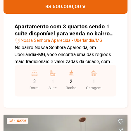
ótima localização em um dos bairros tradicionais
R$ 500.000,00 V
de Uberlândia. Entre em contato e agende sua
visita para conhecer todos os detalhes deste
imóvel.
Apartamento com 3 quartos sendo 1
suíte disponível para venda no bairro
Nossa Senhora Aparecida em
Nossa Senhora Aparecida - Uberlândia/MG
Uberlândia-MG
No bairro Nossa Senhora Aparecida, em
Uberlândia-MG, você encontra uma das regiões
mais tradicionais e valorizadas da cidade, com
excelente infraestrutura, fácil acesso ao Centro e
às principais avenidas, além de estar próximo a
3
1
2
1
supermercados, escolas, farmácias, restaurantes
Dorm.
Suite
Banho
Garagem
e diversos serviços. Excelente apartamento
composto por sala ampla em dois ambientes
com sacada integrada, 3 quartos, sendo 1 suíte,
banheiro social, cozinha com armários
planejados, área de serviço com armários e 2
Cód.
52708
vagas de garagem cobertas. O imóvel oferece