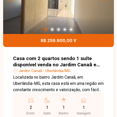
comerciais. Esta é uma excelente oportunidade
para investir em uma área com localização
privilegiada no bairro Martins. Agende uma visita
e conheça todos os detalhes deste imóvel.
R$ 259.900,00 V
Casa com 2 quartos sendo 1 suíte
disponível venda no Jardim Canaã em
Uberlândia-MG
Jardim Canaã - Uberlândia/MG
Localizada no bairro Jardim Canaã, em
Uberlândia-MG, esta casa está em uma região em
constante crescimento e valorização, com fácil
acesso às principais vias da cidade e próxima a
supermercados, escolas, farmácias, comércios e
2
1
1
1
diversos serviços, proporcionando praticidade e
Dorm.
Suite
Banho
Garagem
qualidade de vida. O imóvel possui 56 m² de área