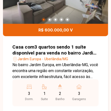
R$ 600.000,00 V
Casa com3 quartos sendo 1 suíte
disponível para venda no bairro Jardim
Europa em Uberlândia-MG
Jardim Europa - Uberlândia/MG
No bairro Jardim Europa, em Uberlândia-MG, você
encontra uma região em constante valorização,
com excelente infraestrutura, fácil acesso às
principais avenidas da cidade e proximidade com
supermercados, escolas, farmácias e diversos
3
1
2
3
comércios, oferecendo praticidade e qualidade
Dorm.
Suite
Banho
Garagens
de vida. Casa disponível para venda em
excelente localização, composta por sala ampla,