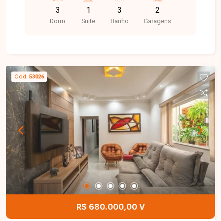
farmácias, comércios e diversos serviços,
3
1
3
2
oferece praticidade e qualidade de vida para toda
Dorm.
Suite
Banho
Garagens
a família. Cobertura com sol da manhã com
aproximadamente 149m² de área privativa,
distribuída em dois pavimentos. No primeiro
piso, o imóvel conta com sala de estar, sacada,
03 quartos, sendo 01 suíte, 02 banheiro social e
Cód.
53026
cozinha funcional. No segundo piso, dispõe de
ampla sala de TV, closet com possibilidade de
reversão para um 03º quarto, além de área
gourmet integrada à lavanderia, proporcionando
um ambiente ideal para momentos de lazer e
confraternização. Entre em contato para mais
informações e agende uma visita para conhecer
esta excelente cobertura.
R$ 680.000,00 V