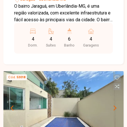
O bairro Jaraguá, em Uberlândia-MG, é uma
região valorizada, com excelente infraestrutura e
fácil acesso às principais vias da cidade. O bairro
oferece tranquilidade, além de estar próximo a
escolas, supermercados, comércios e diversos
4
4
6
4
serviços, proporcionando praticidade e qualidade
Dorm.
Suítes
Banho
Garagens
de vida. Sobrado disponível para locação, com
ambientes amplos, excelente distribuição dos
espaços e acabamento de alto padrão. No
primeiro pavimento, o imóvel conta com hall de
entrada, sala de TV, sala de estar, sala de jantar,
Cód.
53018
escritório, lavabo, cozinha com armários
planejados, despensa, área de serviço com
banheiro de apoio e uma completa área de lazer
com piscina aquecida. Possui ainda
estacionamento para até 04 veículos. No
segundo pavimento, dispõe de sala de apoio e
04 suítes, todas com armários planejados, sendo