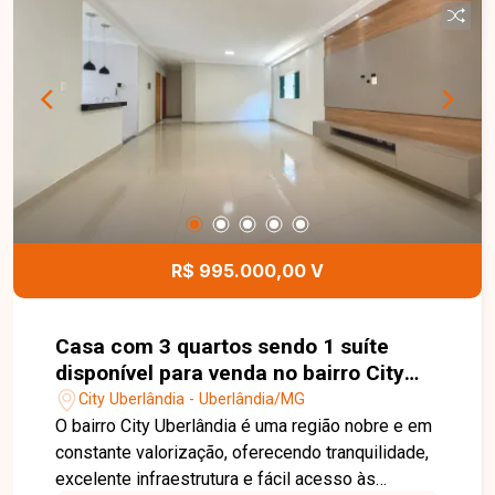
para quem não necessita de estacionamento ou
utiliza outros meios de transporte. Uma
excelente oportunidade para morar em uma
região em constante valorização de Uberlândia.
Entre em contato e agende sua visita!
R$ 995.000,00 V
Casa com 3 quartos sendo 1 suíte
disponível para venda no bairro City
Uberlândia em Uberlândia-MG
City Uberlândia - Uberlândia/MG
O bairro City Uberlândia é uma região nobre e em
constante valorização, oferecendo tranquilidade,
excelente infraestrutura e fácil acesso às