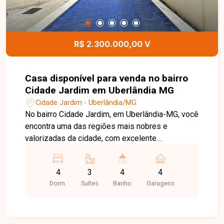
01 suíte máster com hidromassagem,
oferecendo conforto, privacidade e sofisticação
para toda a família. Entre em contato para mais
informações e agende uma visita para conhecer
R$ 2.300.000,00 V
este excelente imóvel.
Casa disponível para venda no bairro
Cidade Jardim em Uberlândia MG
Cidade Jardim - Uberlândia/MG
No bairro Cidade Jardim, em Uberlândia-MG, você
encontra uma das regiões mais nobres e
valorizadas da cidade, com excelente
infraestrutura, fácil acesso às principais avenidas
e proximidade com supermercados, escolas,
4
3
4
4
restaurantes, farmácias e diversos serviços,
Dorm.
Suítes
Banho
Garagens
proporcionando conforto, praticidade e qualidade
de vida. Casa disponível para venda com
aproximadamente 328 m² de área construída em
terreno de 490 m². O imóvel conta com sala