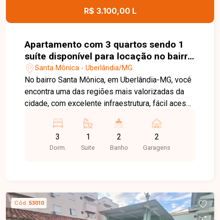
em contato com a Delta Imóveis e agende sua
R$ 3.100,00 L
visita. Nossa equipe está pronta para apresentar
todos os detalhes deste imóvel e ajudar você a
encontrar o lar ideal para viver com conforto e
Apartamento com 3 quartos sendo 1
qualidade de vida.
suíte disponível para locação no bairro
Santa Mônica em Uberlândia-MG
Santa Mônica - Uberlândia/MG
No bairro Santa Mônica, em Uberlândia-MG, você
encontra uma das regiões mais valorizadas da
cidade, com excelente infraestrutura, fácil acesso
às principais avenidas, além de estar próximo à
UFU, supermercados, escolas, farmácias,
3
1
2
2
restaurantes e diversos serviços,
Dorm.
Suite
Banho
Garagens
proporcionando praticidade e qualidade de vida.
Apartamento disponível para locação, com sala
ampla em 2 ambientes, equipada com painel de
TV e lustre, além de sacada integrada com
churrasqueira e pia, ideal para momentos de
Cód.
53010
lazer. O imóvel conta com 3 quartos, todos com