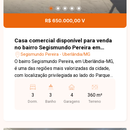
os moradores. Entre em contato para mais
informações e agende uma visita para conhecer
este excelente apartamento.
R$ 650.000,00 V
Casa comercial disponível para venda
no bairro Segismundo Pereira em
Uberlândia-MG
Segismundo Pereira - Uberlândia/MG
O bairro Segismundo Pereira, em Uberlândia-MG,
é uma das regiões mais valorizadas da cidade,
com localização privilegiada ao lado do Parque
do Sabiá. Conta com excelente infraestrutura,
fácil acesso às principais avenidas, rodovias e
3
3
4
360 m²
ao anel viário, além de estar próximo a escolas,
Dorm.
Banho
Garagens
Terreno
pontos de ônibus, comércios e diversos
serviços, proporcionando praticidade e qualidade
de vida. Imóvel com terreno de 360m², ideal para
lazer, confraternizações ou investimento,