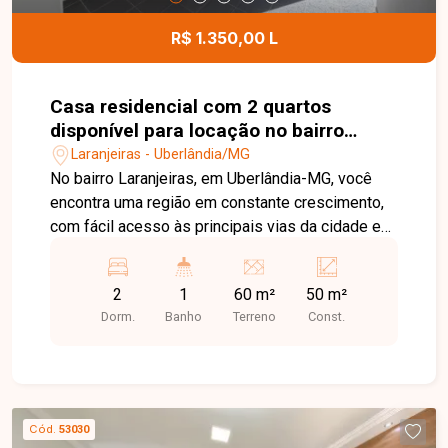
R$ 1.350,00 L
Casa residencial com 2 quartos
disponível para locação no bairro
Laranjeiras em Uberlândia-MG
Laranjeiras - Uberlândia/MG
No bairro Laranjeiras, em Uberlândia-MG, você
encontra uma região em constante crescimento,
com fácil acesso às principais vias da cidade e
proximidade com supermercados, escolas,
farmácias e diversos comércios, oferecendo
2
1
60 m²
50 m²
praticidade e qualidade de vida. Casa disponível
Dorm.
Banho
Terreno
Const.
para locação, composta por sala, 2 quartos,
banheiro social, cozinha e área de serviço. O
imóvel possui ambientes bem distribuídos e
funcionais, sendo uma excelente opção para
quem busca conforto e praticidade no dia a dia. O
Cód.
53030
imóvel não possui vaga de garagem, sendo ideal