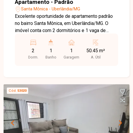
Apartamento - Padrão
Santa Mônica - Uberlândia/MG
Excelente oportunidade de apartamento padrão
no bairro Santa Mônica, em Uberlândia/MG. O
imóvel conta com 2 dormitórios e 1 vaga de
garagem, oferecendo conforto e praticidade para
sua família. Com uma área útil de 50,45 m², o
2
1
1
50.45 m²
apartamento é ideal para quem busca um lar
Dorm.
Banho
Garagem
A. Útil
aconchegante e bem localizado. Não perca a
chance de conhecer esse empreendimento!
Cód.
53020