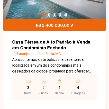
R$ 2.400.000,00 V
Casa Térrea de Alto Padrão à Venda
em Condomínio Fechado
Laranjeiras - Uberlândia/MG
Apresentamos esta belíssima casa térrea,
localizada em um dos condomínios mais
desejados da cidade, projetada para oferecer
conforto, sofisticação e praticidade em cada
detalhe. Com 360 m² de terreno e 191 m² de área
3
2
1
4
construída, o imóvel possui arquitetura
Dorm.
Suítes
Banho
Garagens
contemporânea, excelente distribuição dos
ambientes e acabamento de alto padrão. A área
social impressiona pelo pé-direito duplo de