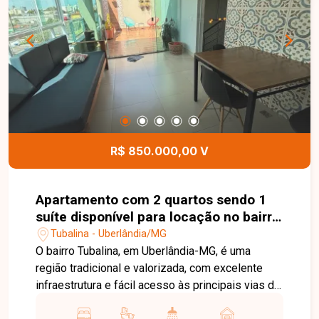
excelente oportunidade para construir a casa dos
seus sonhos em um ambiente seguro e bem
localizado. Esta é uma excelente oportunidade
para investir ou construir em um dos bairros mais
desejados de Uberlândia. Agende uma visita e
conheça de perto todo o potencial deste terreno.
R$ 850.000,00 V
Apartamento com 2 quartos sendo 1
suíte disponível para locação no bairro
Tubalina em Uberlândia-MG
Tubalina - Uberlândia/MG
O bairro Tubalina, em Uberlândia-MG, é uma
região tradicional e valorizada, com excelente
infraestrutura e fácil acesso às principais vias da
cidade. Próximo a supermercados, escolas,