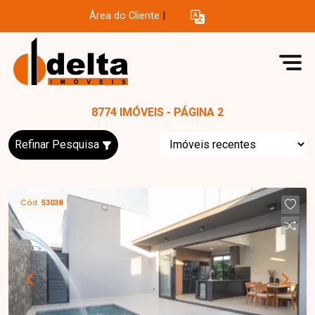
Área do Cliente
|
8774 IMÓVEIS - PÁGINA 2
Refinar Pesquisa
Cód.
53038