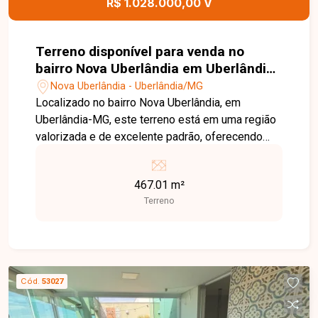
R$ 1.028.000,00 V
para viver com conforto, sofisticação e qualidade
de vida.
Terreno disponível para venda no
bairro Nova Uberlândia em Uberlândia-
MG
Nova Uberlândia - Uberlândia/MG
Localizado no bairro Nova Uberlândia, em
Uberlândia-MG, este terreno está em uma região
valorizada e de excelente padrão, oferecendo
fácil acesso às principais vias da cidade e
proximidade com supermercados, escolas,
467.01 m²
restaurantes, farmácias e diversos serviços. O
Terreno
condomínio residencial proporciona segurança,
tranquilidade e qualidade de vida para quem
busca construir com conforto e exclusividade. O
imóvel consiste em um terreno plano com 467,01
m², situado em condomínio fechado residencial.
Cód.
53027
Sua topografia favorece o desenvolvimento de
diferentes projetos arquitetônicos, sendo uma