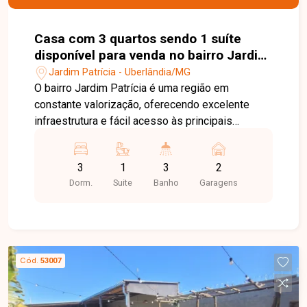
sendo uma excelente oportunidade para clínicas,
consultórios, escritórios ou outras atividades
compatíveis com a região.
Casa com 3 quartos sendo 1 suíte
disponível para venda no bairro Jardim
Patrícia em Uberlândia-MG
Jardim Patrícia - Uberlândia/MG
O bairro Jardim Patrícia é uma região em
constante valorização, oferecendo excelente
infraestrutura e fácil acesso às principais
avenidas de Uberlândia. Próximo a
supermercados, escolas, farmácias, comércios e
3
1
3
2
diversos serviços, é uma excelente opção para
Dorm.
Suite
Banho
Garagens
quem busca conforto, praticidade e qualidade de
vida. Sala para 2 ambientes, 3 quartos, sendo 1
suíte, 3 banheiros, lavabo, cozinha planejada,
jardim de inverno, área de serviço, espaço
gourmet fechado com churrasqueira e 2 vagas de
Cód.
53007
garagem. A residência possui 170 m² de área
construída em um terreno de 250 m², com
acabamento de alto padrão, piso em porcelanato,