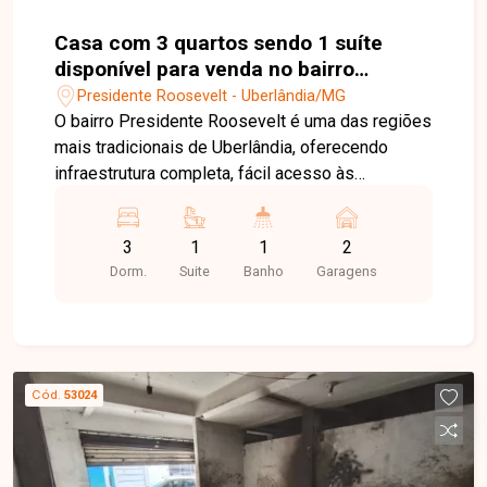
Casa com 3 quartos sendo 1 suíte
disponível para venda no bairro
Presidente Roosevelt em Uberlândia-
Presidente Roosevelt - Uberlândia/MG
MG
O bairro Presidente Roosevelt é uma das regiões
mais tradicionais de Uberlândia, oferecendo
infraestrutura completa, fácil acesso às
principais avenidas da cidade e proximidade com
supermercados, escolas, farmácias, restaurantes
3
1
1
2
e diversos serviços. Uma excelente localização
Dorm.
Suite
Banho
Garagens
para quem busca praticidade, conforto e
qualidade de vida. Sala de estar com rack e
painel planejados, sala de jantar integrada à
cozinha planejada com exaustor, 3 quartos com
armários planejados, sendo 1 suíte climatizada
Cód.
53024
com armário e espelho, banheiro social com box
em vidro temperado, área de serviço com
armários planejados, área gourmet climatizada
com churrasqueira, lavabo e rack planejado, além