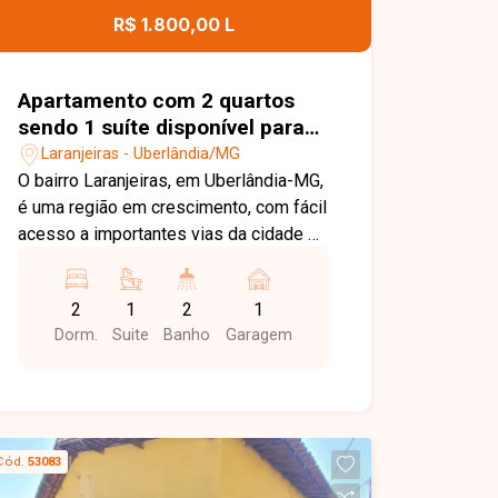
oportunidade.
R$ 1.800,00 L
Apartamento com 2 quartos
sendo 1 suíte disponível para
locação no bairro Laranjeiras
Laranjeiras - Uberlândia/MG
em Uberlândia-MG
O bairro Laranjeiras, em Uberlândia-MG,
é uma região em crescimento, com fácil
acesso a importantes vias da cidade e
boa infraestrutura, além de proximidade
com comércios e serviços.
2
1
2
1
Apartamento novo, primeira locação,
Dorm.
Suite
Banho
Garagem
composto por sala em 2 ambientes,
cozinha com armários planejados e
cooktop, sacada integrada sendo área
de serviço, 2 quartos sendo 1 suíte
com armário, 1 banheiro social ambos
Cód.
53083
banheiros com armários e box. O