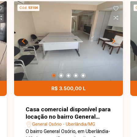
sendo 01 suíte com 02 closets,
Cód.
53104
banheiro social, varanda com pomar de
frutas e garagem com espaço para
diversos carros. Ideal para quem busca
espaço, conforto e tranquilidade em um
só lugar. Agende sua visita e venha
conhecer essa excelente oportunidade
de locação!
R$ 3.500,00 L
Casa comercial disponível para
locação no bairro General
Osório em Uberlândia-MG
General Osório - Uberlândia/MG
O bairro General Osório, em Uberlândia-