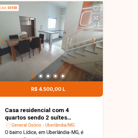
com armários, banheiro social, cozinha
Cód.
53103
com armários, área de serviço e 01
vaga de garagem coberta. Uma
excelente oportunidade para quem
busca conforto, praticidade e uma
localização privilegiada. Agende sua
visita e venha conhecer este imóvel!
R$ 4.500,00 L
Casa residencial com 4
quartos sendo 2 suítes
disponível para locação no
General Osório - Uberlândia/MG
bairro General Osório em
O bairro Lídice, em Uberlândia-MG, é