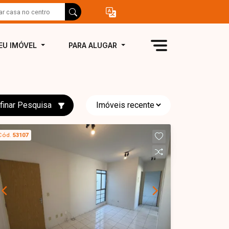
EU IMÓVEL
PARA ALUGAR
finar Pesquisa
Cód.
53107