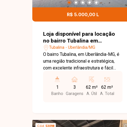
mais conforto e praticidade aos
moradores. Entre em contato para mais
R$ 5.000,00 L
informações e agende uma visita para
conhecer este excelente apartamento
mobiliado.
Loja disponível para locação
no bairro Tubalina em
Uberlândia-MG
Tubalina - Uberlândia/MG
O bairro Tubalina, em Uberlândia-MG, é
uma região tradicional e estratégica,
com excelente infraestrutura e fácil
acesso às principais vias da cidade.
Localizado próximo a comércios,
1
3
62 m²
62 m²
supermercados, escolas, farmácias e
Banho
Garagens
A. Útil
A. Total
diversos serviços, oferece praticidade
e grande fluxo de pessoas e veículos,
sendo uma excelente opção para
negócios. Loja comercial com
aproximadamente 62m² de área
Cód.
53098