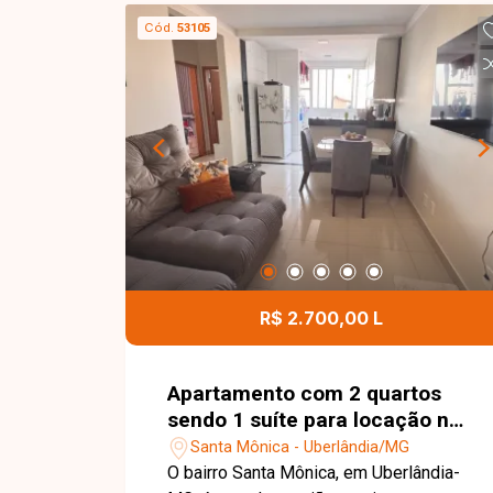
Cód.
53105
R$ 2.700,00 L
Apartamento com 2 quartos
sendo 1 suíte para locação no
bairro Santa Mônica em
Santa Mônica - Uberlândia/MG
Uberlândia-MG
O bairro Santa Mônica, em Uberlândia-