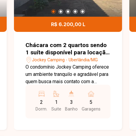
R$ 6.200,00 L
Chácara com 2 quartos sendo
1 suíte disponível para locação
no bairro Jockey Camping em
Jockey Camping - Uberlândia/MG
Uberlândia-MG
O condomínio Jockey Camping oferece
um ambiente tranquilo e agradável para
quem busca mais contato com a
natureza e qualidade de vida,
proporcionando sossego e privacidade
2
1
3
5
sem abrir mão da praticidade de estar
Dorm.
Suite
Banho
Garagens
em Uberlândia-MG. Chácara residencial
com 380 m² de área construída, possui
sala de TV ampla, sala de jantar, cozinha
com armários, despensa, 03 quartos