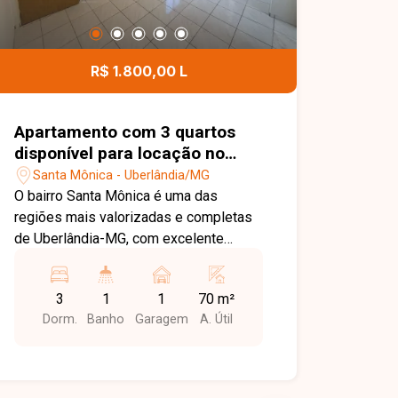
R$ 1.800,00 L
Apartamento com 3 quartos
disponível para locação no
bairro Santa Mônica em
Santa Mônica - Uberlândia/MG
Uberlândia-MG
O bairro Santa Mônica é uma das
regiões mais valorizadas e completas
de Uberlândia-MG, com excelente
infraestrutura e fácil acesso a
comércios, supermercados, escolas,
3
1
1
70 m²
universidades, serviços e principais
Dorm.
Banho
Garagem
A. Útil
vias da cidade, oferecendo praticidade
e qualidade de vida para seus
moradores. Apartamento com 70 m²,
possui sala ampla, 03 quartos sendo 01