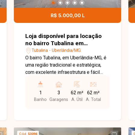
R$ 5.000,00 L
Loja disponível para locação
no bairro Tubalina em
Uberlândia-MG
Tubalina - Uberlândia/MG
O bairro Tubalina, em Uberlândia-MG, é
uma região tradicional e estratégica,
com excelente infraestrutura e fácil
acesso às principais vias da cidade.
Localizado próximo a comércios,
1
3
62 m²
62 m²
supermercados, escolas, farmácias e
Banho
Garagens
A. Útil
A. Total
diversos serviços, oferece praticidade
e grande fluxo de pessoas e veículos,
sendo uma excelente opção para
negócios. Loja comercial com
aproximadamente 62m² de área
Cód.
53094