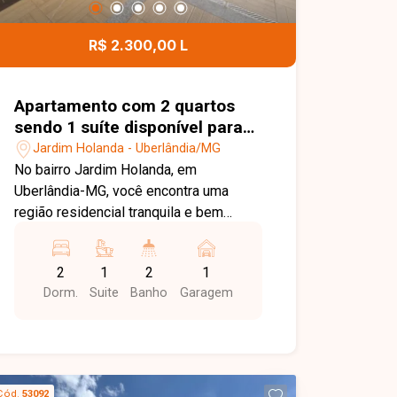
garagem na área residencial e 01 vaga
na área comercial, proporcionando
R$ 2.300,00 L
excelente aproveitamento dos espaços
para diferentes finalidades. Entre em
contato para mais informações e
Apartamento com 2 quartos
agende uma visita para conhecer esta
sendo 1 suíte disponível para
excelente oportunidade.
locação no bairro Jardim
Jardim Holanda - Uberlândia/MG
Holanda em Uberlândia-MG
No bairro Jardim Holanda, em
Uberlândia-MG, você encontra uma
região residencial tranquila e bem
estruturada, com fácil acesso às
principais vias da cidade e proximidade
2
1
2
1
com supermercados, escolas,
Dorm.
Suite
Banho
Garagem
farmácias e diversos comércios,
proporcionando praticidade e qualidade
de vida. Apartamento disponível para
locação com aproximadamente 75 m²
de área privativa. O imóvel conta com
Cód.
53092