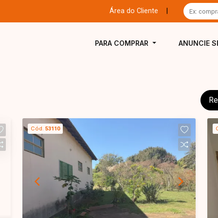
Área do Cliente
|
PARA COMPRAR
ANUNCIE S
Re
Cód.
53110