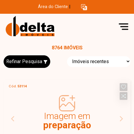
Área do Cliente
|
8764 IMÓVEIS
Refinar Pesquisa
Cód.
53114
Imagem em
preparação