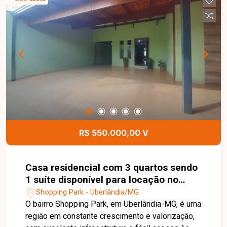
ambientes amplos e bem distribuídos,
proporcionando conforto e funcionalidade para
toda a família. Uma excelente oportunidade para
quem busca um imóvel confortável, bem
localizado e com o diferencial de uma suíte com
hidromassagem em uma das regiões que mais
crescem em Uberlândia. Entre em contato e
agende sua visita!
R$ 550.000,00 V
Casa residencial com 3 quartos sendo
1 suíte disponível para locação no
bairro Shopping Park em Uberlândia-
Shopping Park - Uberlândia/MG
MG
O bairro Shopping Park, em Uberlândia-MG, é uma
região em constante crescimento e valorização,