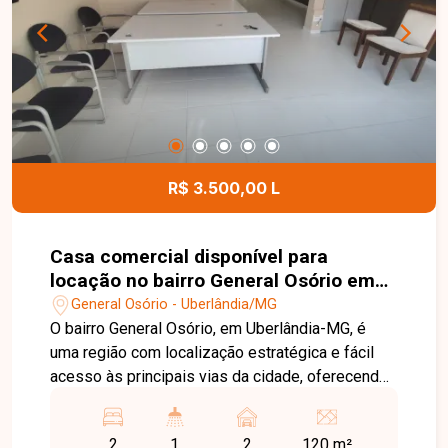
armário e box em blindex e 01 vaga de garagem.
O condomínio dispõe de elevador,
proporcionando mais conforto e praticidade aos
moradores. Entre em contato para mais
informações e agende uma visita para conhecer
este excelente apartamento mobiliado.
R$ 3.500,00 L
Casa comercial disponível para
locação no bairro General Osório em
Uberlândia-MG
General Osório - Uberlândia/MG
O bairro General Osório, em Uberlândia-MG, é
uma região com localização estratégica e fácil
acesso às principais vias da cidade, oferecendo
praticidade para empresas e profissionais. A
proximidade com comércios, serviços e outros
2
1
2
120 m²