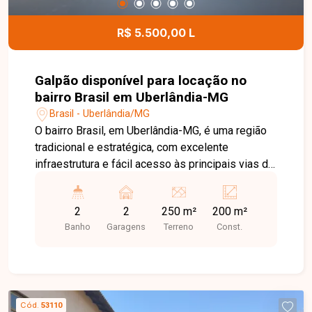
R$ 5.500,00 L
Galpão disponível para locação no
bairro Brasil em Uberlândia-MG
Brasil - Uberlândia/MG
O bairro Brasil, em Uberlândia-MG, é uma região
tradicional e estratégica, com excelente
infraestrutura e fácil acesso às principais vias da
cidade. Próximo ao Centro, conta com ampla
oferta de comércios, bancos, restaurantes,
2
2
250 m²
200 m²
escolas e serviços, sendo uma excelente
Banho
Garagens
Terreno
Const.
localização para empresas e atividades
comerciais. Ótimo galpão comercial com área
total de 250m², sendo aproximadamente 200m²
de área construída. O imóvel conta com
escritório, 02 banheiros, pé-direito de 4,5 metros
Cód.
53110