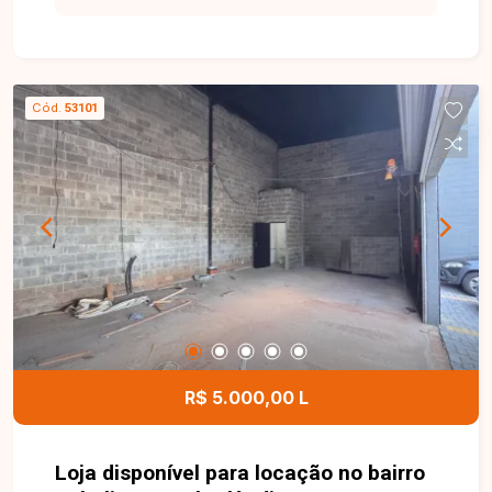
para negócios. Loja comercial com
aproximadamente 62m² de área construída,
localizada em via de grande fluxo,
proporcionando alta visibilidade para a empresa
Cód.
53101
e fácil acesso aos clientes. O imóvel conta com
porta automatizada, banheiro acessível e 03
vagas de estacionamento, oferecendo
praticidade e comodidade para clientes e
colaboradores. Entre em contato para mais
informações e agende uma visita para conhecer
esta excelente oportunidade comercial.
R$ 5.000,00 L
Loja disponível para locação no bairro