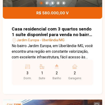
R$ 580.000,00 V
Casa residencial com 3 quartos sendo
1 suíte disponível para venda no bairro
Jardim Europa em Uberlândia-MG
Jardim Europa - Uberlândia/MG
No bairro Jardim Europa, em Uberlândia-MG, você
encontra uma região em constante valorização,
com excelente infraestrutura, fácil acesso às
principais avenidas da cidade e proximidade com
supermercados, escolas, farmácias e diversos
3
1
2
2
comércios, proporcionando praticidade e
Dorm.
Suite
Banho
Garagens
qualidade de vida. Casa disponível para venda
em excelente localização, composta por sala
ampla, 3 quartos, sendo 1 suíte com
hidromassagem, banheiro social, cozinha, área de
serviço e 2 vagas de garagem. O imóvel oferece
Cód.
53090