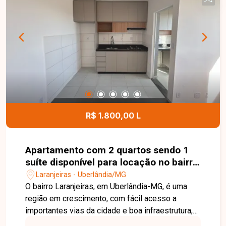
em estilo americana revestida com armários
planejados e balcão para refeições, área de
serviço integrada e 1 vaga de garagem. Não
perca a oportunidade de morar em um imóvel que
reúne conforto, funcionalidade e excelente
localização. Entre em contato com a Delta
Imóveis e agende sua visita para conhecer este
apartamento!
R$ 1.800,00 L
Apartamento com 2 quartos sendo 1
suíte disponível para locação no bairro
Laranjeiras em Uberlândia-MG
Laranjeiras - Uberlândia/MG
O bairro Laranjeiras, em Uberlândia-MG, é uma
região em crescimento, com fácil acesso a
importantes vias da cidade e boa infraestrutura,
além de proximidade com comércios e serviços.