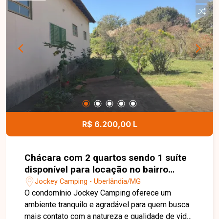
e portão com 3 metros de altura, oferecendo
praticidade e funcionalidade para diferentes
atividades. Possui ainda Habite-se, AVCB,
acessibilidade e documentação em ordem, além
de energia monofásica. Entre em contato para
mais informações e agende uma visita para
conhecer esta excelente oportunidade comercial.
R$ 6.200,00 L
Chácara com 2 quartos sendo 1 suíte
disponível para locação no bairro
Jockey Camping em Uberlândia-MG
Jockey Camping - Uberlândia/MG
O condomínio Jockey Camping oferece um
ambiente tranquilo e agradável para quem busca
mais contato com a natureza e qualidade de vida,