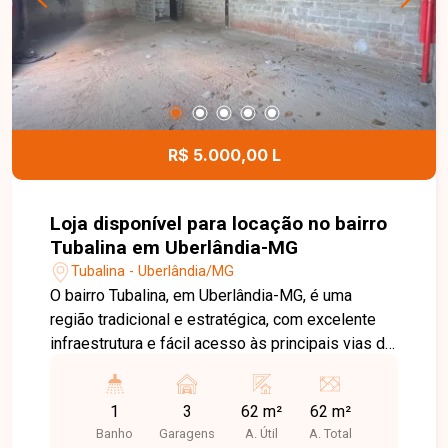
com 02 vagas de garagem na área residencial e
01 vaga na área comercial, proporcionando
excelente aproveitamento dos espaços para
diferentes finalidades. Entre em contato para
mais informações e agende uma visita para
conhecer esta excelente oportunidade.
R$ 5.000,00 L
Loja disponível para locação no bairro
Tubalina em Uberlândia-MG
Tubalina - Uberlândia/MG
O bairro Tubalina, em Uberlândia-MG, é uma
região tradicional e estratégica, com excelente
infraestrutura e fácil acesso às principais vias da
cidade. Localizado próximo a comércios,
supermercados, escolas, farmácias e diversos
1
3
62 m²
62 m²
serviços, oferece praticidade e grande fluxo de
Banho
Garagens
A. Útil
A. Total
pessoas e veículos, sendo uma excelente opção