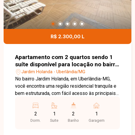
esta excelente oportunidade comercial.
R$ 2.300,00 L
Apartamento com 2 quartos sendo 1
suíte disponível para locação no bairro
Jardim Holanda em Uberlândia-MG
Jardim Holanda - Uberlândia/MG
No bairro Jardim Holanda, em Uberlândia-MG,
você encontra uma região residencial tranquila e
bem estruturada, com fácil acesso às principais
vias da cidade e proximidade com
supermercados, escolas, farmácias e diversos
2
1
2
1
comércios, proporcionando praticidade e
Dorm.
Suite
Banho
Garagem
qualidade de vida. Apartamento disponível para
locação com aproximadamente 75 m² de área