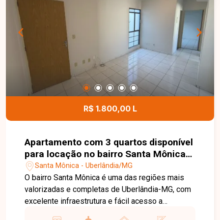
com churrasqueira, depósito no fundo e garagem
para 2 carros. Condomínio: conforme cadastro.
Agende sua visita e venha conhecer de perto
todos os detalhes deste imóvel. Uma excelente
oportunidade para quem busca espaço, conforto
e uma localização privilegiada em Uberlândia.
R$ 1.800,00 L
Apartamento com 3 quartos disponível
para locação no bairro Santa Mônica
em Uberlândia-MG
Santa Mônica - Uberlândia/MG
O bairro Santa Mônica é uma das regiões mais
valorizadas e completas de Uberlândia-MG, com
excelente infraestrutura e fácil acesso a
comércios, supermercados, escolas,