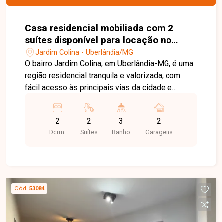
Casa residencial mobiliada com 2
suítes disponível para locação no
bairro Jardim Colina em Uberlândia-
Jardim Colina - Uberlândia/MG
MG
O bairro Jardim Colina, em Uberlândia-MG, é uma
região residencial tranquila e valorizada, com
fácil acesso às principais vias da cidade e
excelente infraestrutura. Próximo a
supermercados, escolas, farmácias e diversos
2
2
3
2
comércios, oferece praticidade, segurança e
Dorm.
Suítes
Banho
Garagens
qualidade de vida para toda a família. Linda casa
sobrado totalmente mobiliada, distribuída em
dois pavimentos. No 1º piso, o imóvel conta com
sala em 02 ambientes equipada com sofá,
rack/painel com TV, mesa com cadeiras e
Cód.
53084
cortinas, lavabo, cozinha com armários
planejados, bancada, geladeira, cooktop e
eletrodomésticos, além de área de serviço com