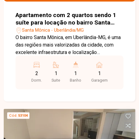
Apartamento com 2 quartos sendo 1
suíte para locação no bairro Santa
Mônica em Uberlândia-MG
Santa Mônica - Uberlândia/MG
O bairro Santa Mônica, em Uberlândia-MG, é uma
das regiões mais valorizadas da cidade, com
excelente infraestrutura e localização
privilegiada, especialmente por sua proximidade
à Universidade Federal de Uberlândia (UFU). A
2
1
1
1
região conta com ampla oferta de
Dorm.
Suite
Banho
Garagem
supermercados, restaurantes, farmácias, bancos,
escolas e diversos serviços, sendo uma
excelente opção para estudantes, professores e
profissionais. Apartamento mobiliado composto
por sala em 02 ambientes, cozinha planejada, 02
Cód.
53104
quartos, sendo 01 suíte com sacada e armário
planejado, além de ar-condicionado nos 02
quartos. Conta ainda com banheiro social com