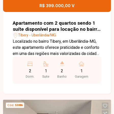
esta excelente oportunidade.
R$ 399.000,00 V
Apartamento com 2 quartos sendo 1
suíte disponível para locação no bairro
Tibery em Uberlândia-MG
Tibery - Uberlândia/MG
Localizado no bairro Tibery, em Uberlândia-MG,
este apartamento oferece praticidade e conforto
em uma das regiões mais valorizadas da cidade.
O bairro conta com fácil acesso às principais
avenidas, ampla variedade de comércios,
2
1
2
1
supermercados, farmácias, restaurantes, além de
Dorm.
Suite
Banho
Garagem
estar próximo a instituições de ensino e diversos
serviços que tornam a rotina mais prática e
conveniente. Apartamento com 65,42m², sala
ampla em 2 ambientes com acesso à sacada e
vista livre, 2 quartos, sendo 1 suíte, banheiros
Cód.
53086
com armário, espelho e box em blindex, cozinha