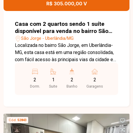
R$ 305.000,00 V
Casa com 2 quartos sendo 1 suíte
disponível para venda no bairro São
Jorge em Uberlândia-MG
São Jorge - Uberlândia/MG
Localizada no bairro São Jorge, em Uberlândia-
MG, esta casa está em uma região consolidada,
com fácil acesso às principais vias da cidade e
próxima a supermercados, escolas, farmácias,
comércios e diversos serviços, proporcionando
2
1
2
2
praticidade, conforto e qualidade de vida. O
Dorm.
Suite
Banho
Garagens
imóvel é uma casa geminada com 65 m² de área
construída em um terreno de 125 m² de área
privativa. Conta com sala de TV, 02 quartos,
sendo 01 suíte, banheiro social, cozinha
americana com bancada em granito e ambientes
Cód.
52843
planejados para oferecer funcionalidade e
excelente aproveitamento dos espaços. O