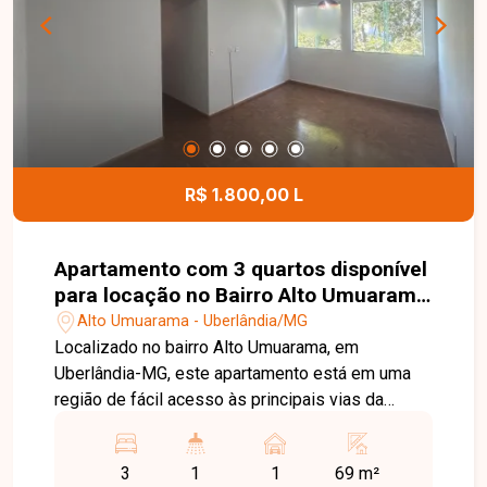
festas e câmeras de segurança, garantindo mais
conforto, lazer e tranquilidade aos moradores.
Agende sua visita e venha conhecer este
excelente apartamento. Uma ótima oportunidade
para morar ou investir em uma região valorizada,
com toda a infraestrutura que você e sua família
merecem.
R$ 1.800,00 L
Apartamento com 3 quartos disponível
para locação no Bairro Alto Umuarama
em Uberlândia-MG
Alto Umuarama - Uberlândia/MG
Localizado no bairro Alto Umuarama, em
Uberlândia-MG, este apartamento está em uma
região de fácil acesso às principais vias da
cidade, próximo ao Aeroporto, supermercados,
escolas, farmácias, comércios e diversos
3
1
1
69 m²
serviços, proporcionando praticidade e conforto