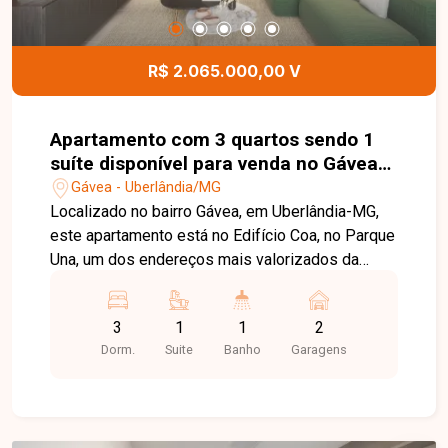
conhecer todos os detalhes deste terreno.
R$ 2.065.000,00 V
Apartamento com 3 quartos sendo 1
suíte disponível para venda no Gávea
em Uberlândia/MG
Gávea - Uberlândia/MG
Localizado no bairro Gávea, em Uberlândia-MG,
este apartamento está no Edifício Coa, no Parque
Una, um dos endereços mais valorizados da
cidade. O bairro planejado oferece uma
infraestrutura completa, com áreas verdes,
3
1
1
2
mobilidade, comércio, serviços, gastronomia e
Dorm.
Suite
Banho
Garagens
lazer, proporcionando praticidade, sofisticação e
excelente qualidade de vida. O imóvel possui
148,96 m² de área privativa, com um projeto
moderno e funcional. Conta com ampla sala de