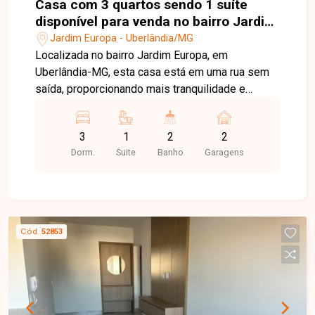
Casa com 3 quartos sendo 1 suíte
disponível para venda no bairro Jardim
Europa em Uberlândia-MG
Jardim Europa - Uberlândia/MG
Localizada no bairro Jardim Europa, em
Uberlândia-MG, esta casa está em uma rua sem
saída, proporcionando mais tranquilidade e
segurança para toda a família. A apenas 2
minutos do novo Colégio Militar, o imóvel está
3
1
2
2
em uma região com excelente infraestrutura, fácil
Dorm.
Suite
Banho
Garagens
acesso às principais vias da cidade e próximo a
supermercados, escolas, farmácias, comércios e
diversos serviços. O imóvel possui 250 m² de
terreno e 97 m² de área construída, distribuídos
em sala integrada à cozinha americana, 03
Cód.
52853
quartos, sendo 01 suíte, banheiro social e
garagem coberta para 02 veículos. A cozinha é
planejada com móveis sob medida e equipada
com cooktop, forno embutido e coifa. A suíte
conta com guarda-roupa planejado, enquanto os