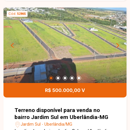
m² de área total e apresenta ótima topografia,
proporcionando excelentes possibilidades para a
Cód.
52865
construção de uma residência de alto padrão ou
para um empreendimento imobiliário. Sua
localização privilegiada dentro do bairro favorece
projetos modernos, funcionais e com excelente
aproveitamento do terreno. Esta é uma excelente
oportunidade para quem deseja construir o
imóvel dos sonhos ou investir em uma região
com grande potencial de crescimento e
valorização. Agende uma visita e venha conhecer
todos os detalhes deste excelente terreno no
bairro Verde Umuarama.
R$ 500.000,00 V
Terreno disponível para venda no
bairro Jardim Sul em Uberlândia-MG
Jardim Sul - Uberlândia/MG