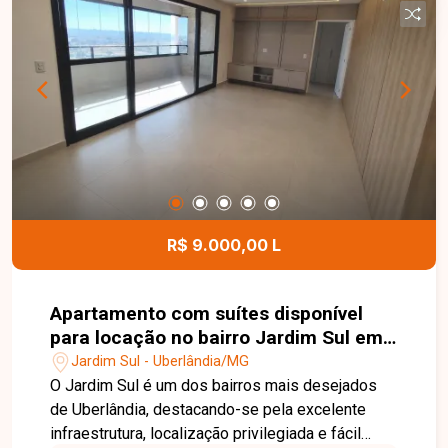
construção de 05 sobrados, além da
possibilidade de edificação de um prédio com
até 04 pavimentos, oferecendo excelente
versatilidade para incorporadoras, construtoras e
investidores que desejam aproveitar ao máximo
o potencial da área. Esta é uma excelente
oportunidade para quem busca um terreno amplo,
pronto para receber um novo empreendimento e
com grande potencial de valorização no bairro
Verde Umuarama. Agende uma visita e conheça
R$ 9.000,00 L
todos os detalhes deste imóvel.
Apartamento com suítes disponível
para locação no bairro Jardim Sul em
Uberlândia-MG
Jardim Sul - Uberlândia/MG
O Jardim Sul é um dos bairros mais desejados
de Uberlândia, destacando-se pela excelente
infraestrutura, localização privilegiada e fácil