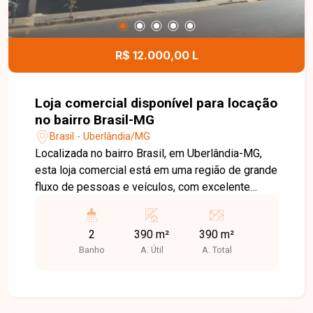
área de lazer no bairro Aclimação. Agende uma
visita e venha conhecer todos os detalhes deste
imóvel.
R$ 12.000,00 L
Loja comercial disponível para locação
no bairro Brasil-MG
Brasil - Uberlândia/MG
Localizada no bairro Brasil, em Uberlândia-MG,
esta loja comercial está em uma região de grande
fluxo de pessoas e veículos, com excelente
visibilidade e fácil acesso. Cercada por diversos
comércios e serviços, oferece uma localização
2
390 m²
390 m²
estratégica para empresas que buscam destaque
Banho
A. Útil
A. Total
e praticidade. O imóvel possui aproximadamente
390 m² de área construída e está localizado em
uma esquina, proporcionando ampla exposição
comercial. Conta com fachada totalmente em