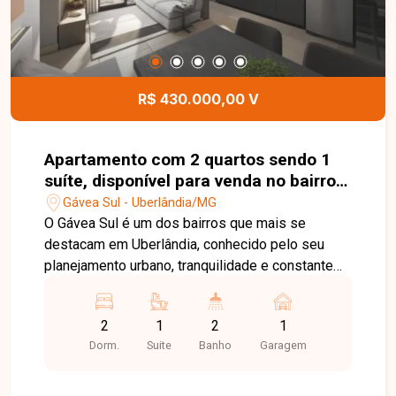
funcional, totalmente reformado e muito bem
localizado no bairro Osvaldo Rezende. Agende
uma visita e venha conhecer todos os detalhes
deste imóvel.
R$ 430.000,00 V
Apartamento com 2 quartos sendo 1
suíte, disponível para venda no bairro
Gávea Sul em Uberlândia-MG
Gávea Sul - Uberlândia/MG
O Gávea Sul é um dos bairros que mais se
destacam em Uberlândia, conhecido pelo seu
planejamento urbano, tranquilidade e constante
valorização. A região oferece fácil acesso às
principais vias da cidade, além de contar com
2
1
2
1
uma ampla rede de comércios, supermercados,
Dorm.
Suite
Banho
Garagem
escolas, academias e serviços, proporcionando
praticidade e qualidade de vida aos moradores. O
apartamento conta com 52 ², sendo sala ampla