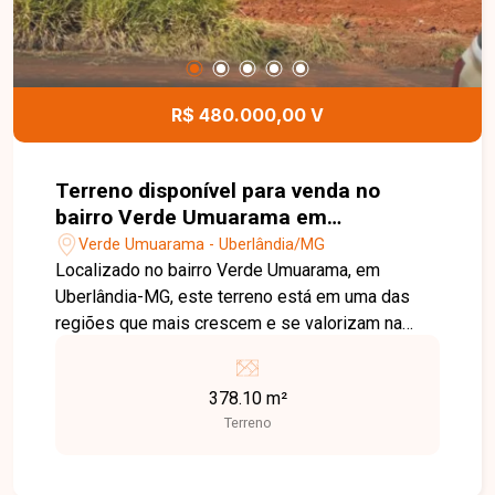
R$ 480.000,00 V
Terreno disponível para venda no
bairro Verde Umuarama em
Uberlândia-MG
Verde Umuarama - Uberlândia/MG
Localizado no bairro Verde Umuarama, em
Uberlândia-MG, este terreno está em uma das
regiões que mais crescem e se valorizam na
cidade. O bairro é planejado, conta com
infraestrutura completa, ruas amplas, fácil acesso
378.10 m²
às principais vias e está próximo a comércios,
Terreno
escolas, universidades, hospitais e diversos
serviços, oferecendo praticidade e excelente
potencial de valorização. O imóvel possui 378,10