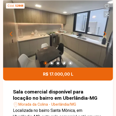
vidro, 02 entradas independentes com portas de
Cód.
52848
aço eletrônicas, 02 banheiros sociais com
acessibilidade, 01 copa e um amplo espaço
interno, ideal para acomodar diferentes
segmentos comerciais com conforto e
funcionalidade. Esta é uma excelente
oportunidade para instalar ou expandir o seu
negócio em um imóvel moderno, amplo e muito
bem localizado no bairro Brasil. Agende uma
visita e venha conhecer todos os detalhes desta
loja comercial.
R$ 17.000,00 L
Sala comercial disponível para
locação no bairro em Uberlândia-MG
Morada da Colina - Uberlândia/MG
Localizada no bairro Santa Mônica, em