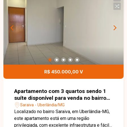
equipada com armário e box, banheiro social com
armário e box, cozinha com armários, lavanderia e
2 vagas de garagem. Os ambientes são bem
distribuídos e planejados para oferecer
funcionalidade e conforto no dia a dia. Uma
excelente oportunidade para quem busca um
imóvel completo, bem localizado e pronto para
morar. Entre em contato para mais informações e
agende sua visita!
R$ 450.000,00 V
Apartamento com 3 quartos sendo 1
suíte disponível para venda no bairro
Saraiva em Uberlândia-MG.
Saraiva - Uberlândia/MG
Localizado no bairro Saraiva, em Uberlândia-MG,
este apartamento está em uma região
privilegiada, com excelente infraestrutura e fácil