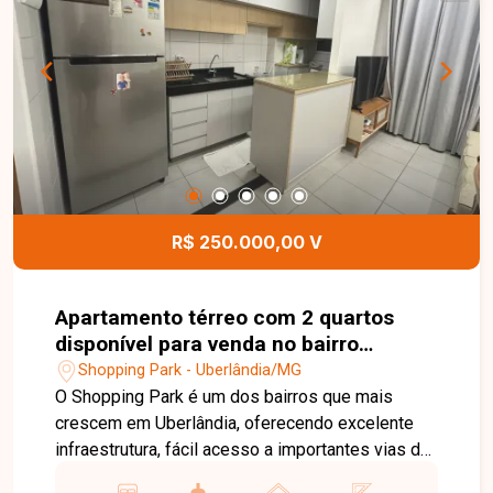
acabamento é de muito bom gosto, valorizando o
conforto, a praticidade e a modernidade do
imóvel. Esta é uma excelente oportunidade para
quem busca uma casa nova, funcional e bem
localizada no bairro São Jorge. Agende uma
visita e venha conhecer todos os detalhes deste
imóvel.
R$ 250.000,00 V
Apartamento térreo com 2 quartos
disponível para venda no bairro
Shopping Park em Uberlândia-MG
Shopping Park - Uberlândia/MG
O Shopping Park é um dos bairros que mais
crescem em Uberlândia, oferecendo excelente
infraestrutura, fácil acesso a importantes vias da
cidade e uma ampla variedade de comércios e