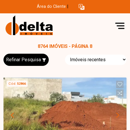
Área do Cliente
|
8764 IMÓVEIS - PÁGINA 8
Refinar Pesquisa
Cód.
52866