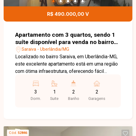
detalhes deste excelente espaço comercial.
R$ 490.000,00 V
Apartamento com 3 quartos, sendo 1
suíte disponível para venda no bairro
Saraiva em Uberlândia-MG.
Saraiva - Uberlândia/MG
Localizado no bairro Saraiva, em Uberlândia-MG,
este excelente apartamento está em uma região
com ótima infraestrutura, oferecendo fácil
acesso às principais vias da cidade e
proximidade com supermercados, escolas,
3
1
2
2
farmácias, restaurantes e diversos comércios,
Dorm.
Suite
Banho
Garagens
proporcionando praticidade, conforto e qualidade
de vida para toda a família. Com
aproximadamente 76,25 m² de área privativa, o
imóvel dispõe de sala ampla em 2 ambientes, 3
quartos com armários planejados, sendo 1 suíte
Cód.
52846