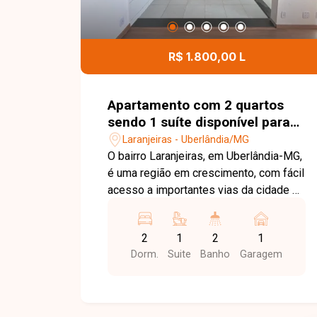
R$ 1.800,00 L
Apartamento com 2 quartos
sendo 1 suíte disponível para
locação no bairro Laranjeiras
Laranjeiras - Uberlândia/MG
em Uberlândia-MG
O bairro Laranjeiras, em Uberlândia-MG,
é uma região em crescimento, com fácil
acesso a importantes vias da cidade e
boa infraestrutura, além de proximidade
com comércios e serviços.
2
1
2
1
Apartamento novo, primeira locação,
Dorm.
Suite
Banho
Garagem
composto por sala em 2 ambientes,
cozinha com armários planejados e
cooktop, sacada integrada sendo área
de serviço, 2 quartos sendo 1 suíte