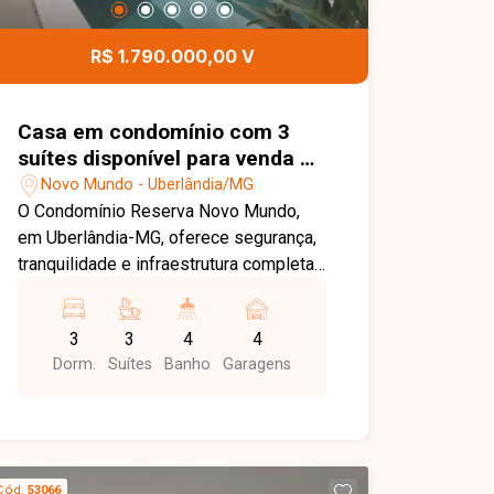
Imóveis e agende sua visita. Nossa
equipe está pronta para apresentar
R$ 1.790.000,00 V
todos os detalhes deste imóvel e
ajudar você a encontrar o imóvel ideal
para morar com conforto e tranquilidade
Casa em condomínio com 3
suítes disponível para venda no
bairro Novo Mundo em
Novo Mundo - Uberlândia/MG
Uberlândia-MG
O Condomínio Reserva Novo Mundo,
em Uberlândia-MG, oferece segurança,
tranquilidade e infraestrutura completa,
proporcionando conforto, lazer e
qualidade de vida para toda a família.
3
3
4
4
Com localização privilegiada e fácil
Dorm.
Suítes
Banho
Garagens
acesso às principais vias da cidade, é
uma excelente opção para quem busca
morar em um condomínio de alto
padrão. Casa com 174m² de área
construída em terreno de 295m²,
Cód.
53066