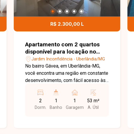
R$ 2.300,00 L
Apartamento com 2 quartos
disponível para locação no
bairro Jardim Inconfidência em
Jardim Inconfidência - Uberlândia/MG
Uberlândia-MG
No bairro Gávea, em Uberlândia-MG,
você encontra uma região em constante
desenvolvimento, com fácil acesso às
principais vias da cidade e proximidade
com supermercados, escolas,
2
1
1
53 m²
farmácias e diversos comércios,
Dorm.
Banho
Garagem
A. Útil
proporcionando praticidade e qualidade
de vida. Apartamento disponível para
locação com aproximadamente 54 m²
de área privativa. O imóvel conta com