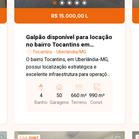
R$ 15.000,00 L
Galpão disponível para locação
no bairro Tocantins em
Uberlândia-MG
Tocantins - Uberlândia/MG
O bairro Tocantins, em Uberlândia-MG,
possui localização estratégica e
excelente infraestrutura para operações
comerciais e logísticas, com fácil
acesso à BR-365 e às principais vias
4
50
660 m²
990 m²
da cidade. A região é ideal para
Banho
Garagens
Terreno
Const.
empresas que necessitam de agilidade
no transporte, distribuição e
movimentação de cargas. Galpão
comercial em fase final de construção,
composto por 03 pavimentos com
Cód.
53067