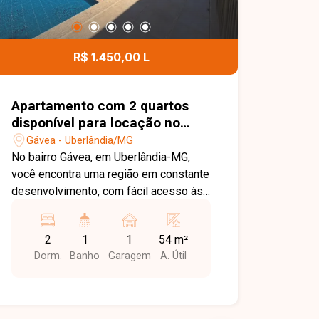
R$ 1.450,00 L
Apartamento com 2 quartos
disponível para locação no
bairro Gávea em Uberlândia-
Gávea - Uberlândia/MG
MG
No bairro Gávea, em Uberlândia-MG,
você encontra uma região em constante
desenvolvimento, com fácil acesso às
principais vias da cidade e proximidade
com supermercados, escolas,
2
1
1
54 m²
farmácias e diversos comércios,
Dorm.
Banho
Garagem
A. Útil
proporcionando praticidade e qualidade
de vida. Apartamento disponível para
locação com aproximadamente 54 m²
de área privativa. O imóvel conta com