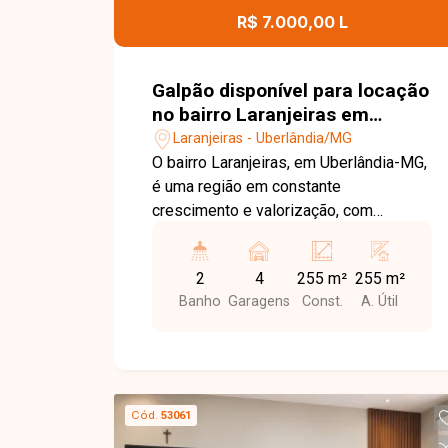
para morar ou investir.
R$ 7.000,00 L
Galpão disponível para locação
no bairro Laranjeiras em
Uberlândia-MG
Laranjeiras - Uberlândia/MG
O bairro Laranjeiras, em Uberlândia-MG,
é uma região em constante
crescimento e valorização, com
excelente infraestrutura e fácil acesso
às principais vias da cidade. Localizado
2
4
255 m²
255 m²
em avenida de grande fluxo, oferece
Banho
Garagens
Const.
A. Útil
ótima visibilidade e praticidade, sendo
ideal para empresas que buscam
destaque e fácil acesso. Galpão
comercial de esquina com
aproximadamente 255m² de área
Cód.
53061
construída, composto por amplo salão,