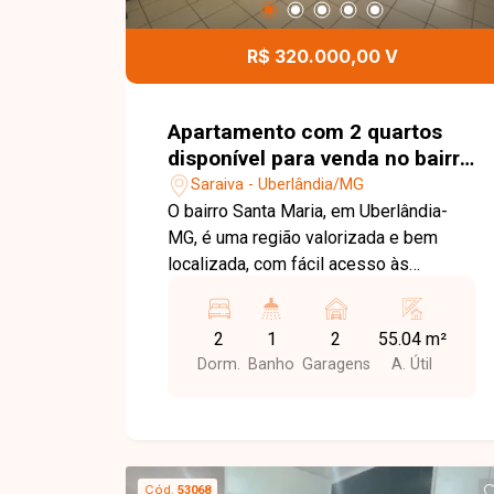
proporcionando segurança, lazer e
comodidade para toda a família. Uma
R$ 320.000,00 V
excelente oportunidade para morar em
um condomínio completo, em uma das
regiões que mais crescem em
Apartamento com 2 quartos
Uberlândia. Entre em contato e agende
disponível para venda no bairro
sua visita!
Santa Maria em Uberlândia-MG
Saraiva - Uberlândia/MG
O bairro Santa Maria, em Uberlândia-
MG, é uma região valorizada e bem
localizada, com fácil acesso às
principais avenidas da cidade. Próximo
a supermercados, escolas, farmácias,
2
1
2
55.04 m²
restaurantes e diversos comércios,
Dorm.
Banho
Garagens
A. Útil
oferece praticidade, conforto e
qualidade de vida para seus moradores.
Apartamento com ambientes bem
distribuídos, composto por sala ampla
em 02 ambientes com acesso à
Cód.
53068