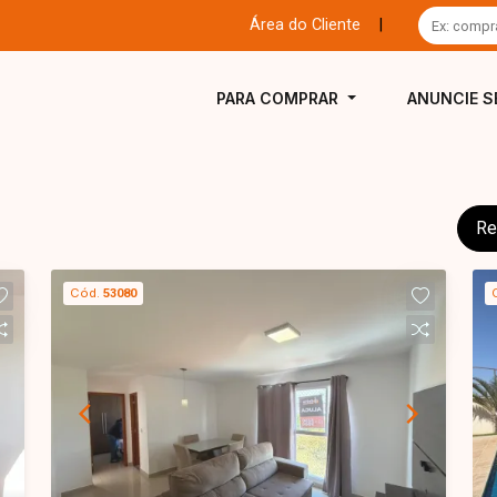
Área do Cliente
|
PARA COMPRAR
ANUNCIE S
Re
Cód.
53080