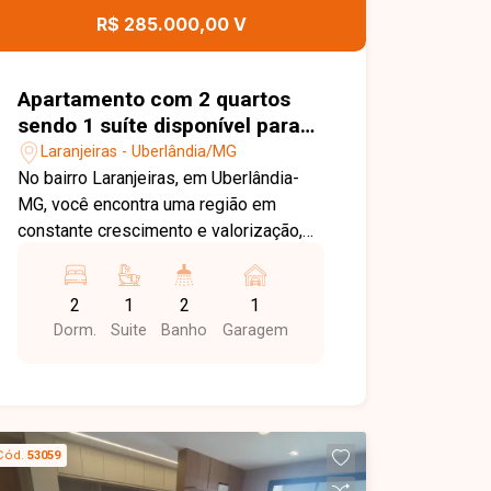
excelente oportunidade para quem
R$ 285.000,00 V
busca um apartamento bem localizado,
com condomínio completo e ótimo
custo-benefício. Entre em contato e
Apartamento com 2 quartos
agende sua visita!
sendo 1 suíte disponível para
venda no bairro Laranjeiras em
Laranjeiras - Uberlândia/MG
Uberlândia-MG
No bairro Laranjeiras, em Uberlândia-
MG, você encontra uma região em
constante crescimento e valorização,
com excelente infraestrutura, fácil
acesso às principais vias da cidade e
2
1
2
1
proximidade com supermercados,
Dorm.
Suite
Banho
Garagem
escolas, farmácias e diversos
comércios, proporcionando praticidade
e qualidade de vida. Apartamento
disponível para venda com
aproximadamente 53 m² de área
Cód.
53059
privativa. O imóvel conta com sala, 2