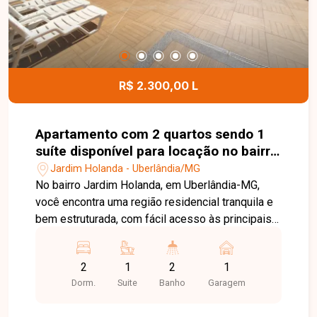
esta excelente oportunidade comercial.
R$ 2.300,00 L
Apartamento com 2 quartos sendo 1
suíte disponível para locação no bairro
Jardim Holanda em Uberlândia-MG
Jardim Holanda - Uberlândia/MG
No bairro Jardim Holanda, em Uberlândia-MG,
você encontra uma região residencial tranquila e
bem estruturada, com fácil acesso às principais
vias da cidade e proximidade com
supermercados, escolas, farmácias e diversos
2
1
2
1
comércios, proporcionando praticidade e
Dorm.
Suite
Banho
Garagem
qualidade de vida. Apartamento disponível para
locação com aproximadamente 75 m² de área