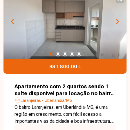
em estilo americana revestida com armários
planejados e balcão para refeições, área de
serviço integrada e 1 vaga de garagem. Não
perca a oportunidade de morar em um imóvel que
reúne conforto, funcionalidade e excelente
localização. Entre em contato com a Delta
Imóveis e agende sua visita para conhecer este
apartamento!
R$ 1.800,00 L
Apartamento com 2 quartos sendo 1
suíte disponível para locação no bairro
Laranjeiras em Uberlândia-MG
Laranjeiras - Uberlândia/MG
O bairro Laranjeiras, em Uberlândia-MG, é uma
região em crescimento, com fácil acesso a
importantes vias da cidade e boa infraestrutura,
além de proximidade com comércios e serviços.