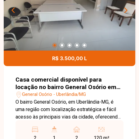
armário e box em blindex e 01 vaga de garagem.
O condomínio dispõe de elevador,
proporcionando mais conforto e praticidade aos
moradores. Entre em contato para mais
informações e agende uma visita para conhecer
este excelente apartamento mobiliado.
R$ 3.500,00 L
Casa comercial disponível para
locação no bairro General Osório em
Uberlândia-MG
General Osório - Uberlândia/MG
O bairro General Osório, em Uberlândia-MG, é
uma região com localização estratégica e fácil
acesso às principais vias da cidade, oferecendo
praticidade para empresas e profissionais. A
proximidade com comércios, serviços e outros
2
1
2
120 m²