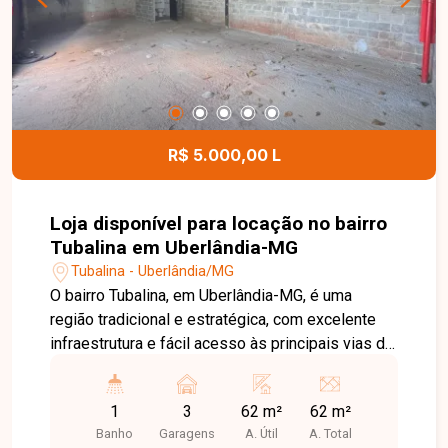
com 02 vagas de garagem na área residencial e
01 vaga na área comercial, proporcionando
excelente aproveitamento dos espaços para
diferentes finalidades. Entre em contato para
mais informações e agende uma visita para
conhecer esta excelente oportunidade.
R$ 5.000,00 L
Loja disponível para locação no bairro
Tubalina em Uberlândia-MG
Tubalina - Uberlândia/MG
O bairro Tubalina, em Uberlândia-MG, é uma
região tradicional e estratégica, com excelente
infraestrutura e fácil acesso às principais vias da
cidade. Localizado próximo a comércios,
supermercados, escolas, farmácias e diversos
1
3
62 m²
62 m²
serviços, oferece praticidade e grande fluxo de
Banho
Garagens
A. Útil
A. Total
pessoas e veículos, sendo uma excelente opção