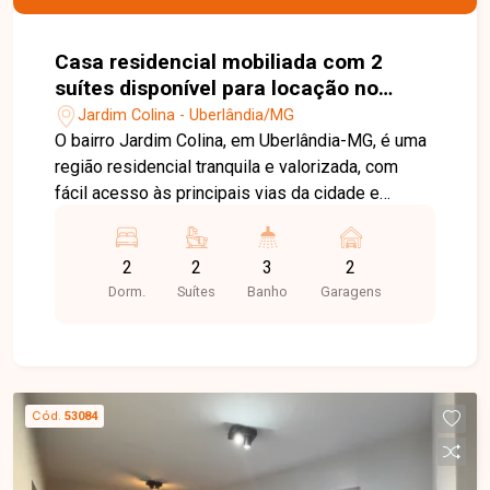
Casa residencial mobiliada com 2
suítes disponível para locação no
bairro Jardim Colina em Uberlândia-
Jardim Colina - Uberlândia/MG
MG
O bairro Jardim Colina, em Uberlândia-MG, é uma
região residencial tranquila e valorizada, com
fácil acesso às principais vias da cidade e
excelente infraestrutura. Próximo a
supermercados, escolas, farmácias e diversos
2
2
3
2
comércios, oferece praticidade, segurança e
Dorm.
Suítes
Banho
Garagens
qualidade de vida para toda a família. Linda casa
sobrado totalmente mobiliada, distribuída em
dois pavimentos. No 1º piso, o imóvel conta com
sala em 02 ambientes equipada com sofá,
rack/painel com TV, mesa com cadeiras e
Cód.
53084
cortinas, lavabo, cozinha com armários
planejados, bancada, geladeira, cooktop e
eletrodomésticos, além de área de serviço com