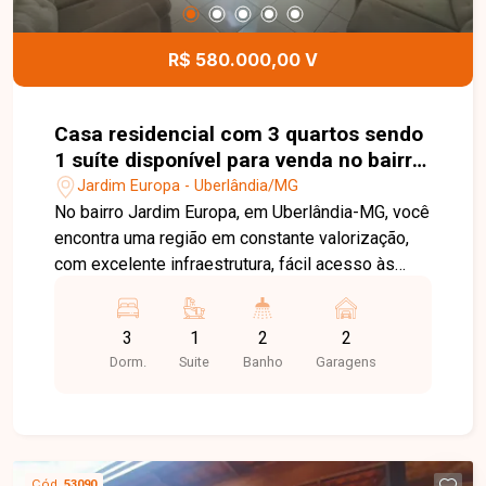
R$ 580.000,00 V
Casa residencial com 3 quartos sendo
1 suíte disponível para venda no bairro
Jardim Europa em Uberlândia-MG
Jardim Europa - Uberlândia/MG
No bairro Jardim Europa, em Uberlândia-MG, você
encontra uma região em constante valorização,
com excelente infraestrutura, fácil acesso às
principais avenidas da cidade e proximidade com
supermercados, escolas, farmácias e diversos
3
1
2
2
comércios, proporcionando praticidade e
Dorm.
Suite
Banho
Garagens
qualidade de vida. Casa disponível para venda
em excelente localização, composta por sala
ampla, 3 quartos, sendo 1 suíte com
hidromassagem, banheiro social, cozinha, área de
serviço e 2 vagas de garagem. O imóvel oferece
Cód.
53090