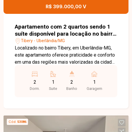
esta excelente oportunidade.
R$ 399.000,00 V
Apartamento com 2 quartos sendo 1
suíte disponível para locação no bairro
Tibery em Uberlândia-MG
Tibery - Uberlândia/MG
Localizado no bairro Tibery, em Uberlândia-MG,
este apartamento oferece praticidade e conforto
em uma das regiões mais valorizadas da cidade.
O bairro conta com fácil acesso às principais
avenidas, ampla variedade de comércios,
2
1
2
1
supermercados, farmácias, restaurantes, além de
Dorm.
Suite
Banho
Garagem
estar próximo a instituições de ensino e diversos
serviços que tornam a rotina mais prática e
conveniente. Apartamento com 65,42m², sala
ampla em 2 ambientes com acesso à sacada e
vista livre, 2 quartos, sendo 1 suíte, banheiros
Cód.
53086
com armário, espelho e box em blindex, cozinha