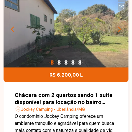
e portão com 3 metros de altura, oferecendo
praticidade e funcionalidade para diferentes
atividades. Possui ainda Habite-se, AVCB,
acessibilidade e documentação em ordem, além
de energia monofásica. Entre em contato para
mais informações e agende uma visita para
conhecer esta excelente oportunidade comercial.
R$ 6.200,00 L
Chácara com 2 quartos sendo 1 suíte
disponível para locação no bairro
Jockey Camping em Uberlândia-MG
Jockey Camping - Uberlândia/MG
O condomínio Jockey Camping oferece um
ambiente tranquilo e agradável para quem busca
mais contato com a natureza e qualidade de vida,