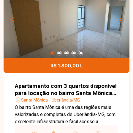
com churrasqueira, depósito no fundo e garagem
para 2 carros. Condomínio: conforme cadastro.
Agende sua visita e venha conhecer de perto
todos os detalhes deste imóvel. Uma excelente
oportunidade para quem busca espaço, conforto
e uma localização privilegiada em Uberlândia.
R$ 1.800,00 L
Apartamento com 3 quartos disponível
para locação no bairro Santa Mônica
em Uberlândia-MG
Santa Mônica - Uberlândia/MG
O bairro Santa Mônica é uma das regiões mais
valorizadas e completas de Uberlândia-MG, com
excelente infraestrutura e fácil acesso a
comércios, supermercados, escolas,