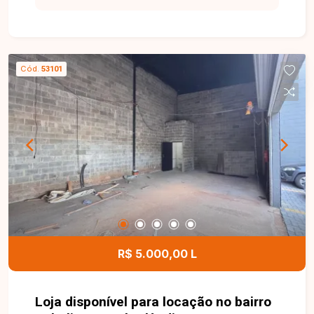
para negócios. Loja comercial com
aproximadamente 62m² de área construída,
localizada em via de grande fluxo,
proporcionando alta visibilidade para a empresa
Cód.
53101
e fácil acesso aos clientes. O imóvel conta com
porta automatizada, banheiro acessível e 03
vagas de estacionamento, oferecendo
praticidade e comodidade para clientes e
colaboradores. Entre em contato para mais
informações e agende uma visita para conhecer
esta excelente oportunidade comercial.
R$ 5.000,00 L
Loja disponível para locação no bairro