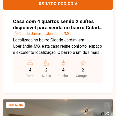
R$ 1.700.000,00 V
Casa com 4 quartos sendo 2 suítes
disponível para venda no bairro Cidade
Jardim em Uberlândia-MG
Cidade Jardim - Uberlândia/MG
Localizada no bairro Cidade Jardim, em
Uberlândia-MG, esta casa reúne conforto, espaço
e excelente localização. O bairro é um dos mais
tradicionais da cidade, oferecendo infraestrutura
completa, fácil acesso às principais vias, ampla
4
2
4
2
variedade de comércios, serviços, escolas e
Dorm.
Suítes
Banho
Garagens
opções de lazer, proporcionando praticidade e
qualidade de vida para toda a família. A casa
possui 240 m² de área construída em terreno de
420 m². Conta com sala em dois ambientes, 4
quartos, sendo 2 suítes, banheiro social, banheiro
Cód.
53107
externo, cozinha espaçosa, lavanderia, além de
jardim de inverno, escritório, varanda gourmet