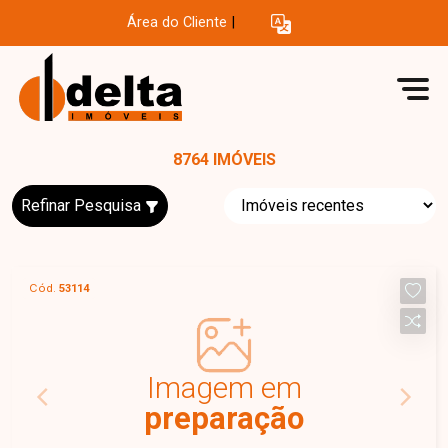
Área do Cliente
|
8764 IMÓVEIS
Refinar Pesquisa
Cód.
53114
Imagem em
preparação