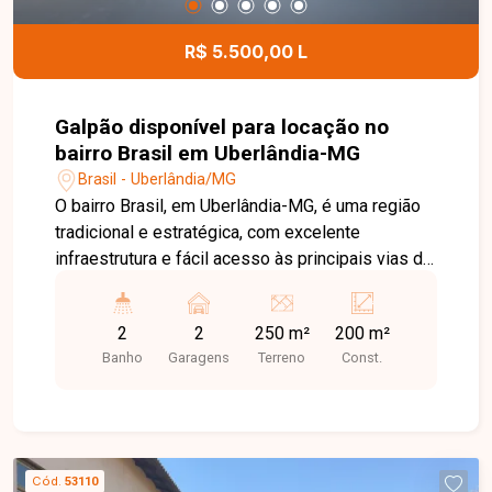
R$ 5.500,00 L
Galpão disponível para locação no
bairro Brasil em Uberlândia-MG
Brasil - Uberlândia/MG
O bairro Brasil, em Uberlândia-MG, é uma região
tradicional e estratégica, com excelente
infraestrutura e fácil acesso às principais vias da
cidade. Próximo ao Centro, conta com ampla
oferta de comércios, bancos, restaurantes,
2
2
250 m²
200 m²
escolas e serviços, sendo uma excelente
Banho
Garagens
Terreno
Const.
localização para empresas e atividades
comerciais. Ótimo galpão comercial com área
total de 250m², sendo aproximadamente 200m²
de área construída. O imóvel conta com
escritório, 02 banheiros, pé-direito de 4,5 metros
Cód.
53110