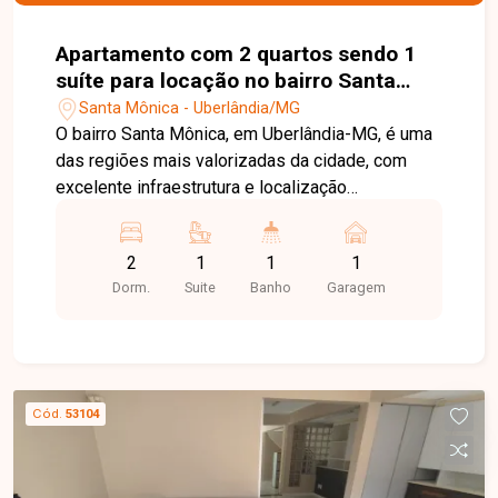
Apartamento com 2 quartos sendo 1
suíte para locação no bairro Santa
Mônica em Uberlândia-MG
Santa Mônica - Uberlândia/MG
O bairro Santa Mônica, em Uberlândia-MG, é uma
das regiões mais valorizadas da cidade, com
excelente infraestrutura e localização
privilegiada, especialmente por sua proximidade
à Universidade Federal de Uberlândia (UFU). A
2
1
1
1
região conta com ampla oferta de
Dorm.
Suite
Banho
Garagem
supermercados, restaurantes, farmácias, bancos,
escolas e diversos serviços, sendo uma
excelente opção para estudantes, professores e
profissionais. Apartamento mobiliado composto
por sala em 02 ambientes, cozinha planejada, 02
Cód.
53104
quartos, sendo 01 suíte com sacada e armário
planejado, além de ar-condicionado nos 02
quartos. Conta ainda com banheiro social com