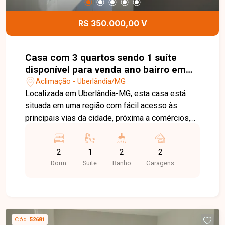
bairro Aclimação. Agende uma visita e venha
conhecer todos os detalhes desta casa.
R$ 350.000,00 V
Casa com 3 quartos sendo 1 suíte
disponível para venda ano bairro em
Uberlândia-MG
Aclimação - Uberlândia/MG
Localizada em Uberlândia-MG, esta casa está
situada em uma região com fácil acesso às
principais vias da cidade, próxima a comércios,
supermercados, escolas, farmácias e diversos
serviços, proporcionando praticidade e qualidade
2
1
2
2
de vida para toda a família. O imóvel é novo,
Dorm.
Suite
Banho
Garagens
pronto para morar, e conta com sala ampla, 03
quartos, sendo 01 suíte com claraboia, banheiro
social com nicho e pia em cuba sobreposta,
cozinha com bancada em granito em formato `L`
e área de serviço com tanque e instalações para
Cód.
52681