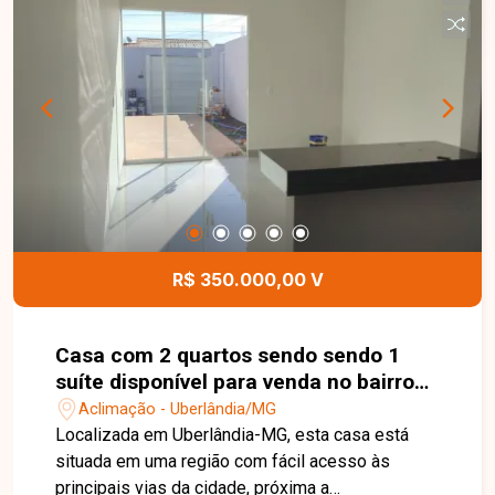
máquina de lavar. A casa possui acabamento de
excelente padrão, com piso em porcelanato,
metais e acabamentos de primeira qualidade,
oferecendo conforto, modernidade e
funcionalidade. Esta é uma excelente
oportunidade para quem busca um imóvel novo,
com ótimo acabamento e pronto para morar.
Agende uma visita e venha conhecer todos os
detalhes desta casa.
R$ 350.000,00 V
Casa com 2 quartos sendo sendo 1
suíte disponível para venda no bairro
em Uberlândia-MG
Aclimação - Uberlândia/MG
Localizada em Uberlândia-MG, esta casa está
situada em uma região com fácil acesso às
principais vias da cidade, próxima a