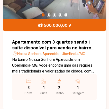
R$ 500.000,00 V
Apartamento com 3 quartos sendo 1
suíte disponível para venda no bairro
Nossa Senhora Aparecida em
Nossa Senhora Aparecida - Uberlândia/MG
Uberlândia-MG
No bairro Nossa Senhora Aparecida, em
Uberlândia-MG, você encontra uma das regiões
mais tradicionais e valorizadas da cidade, com
excelente infraestrutura, fácil acesso ao Centro e
às principais avenidas, além de estar próximo a
3
1
2
1
supermercados, escolas, farmácias, restaurantes
Dorm.
Suite
Banho
Garagem
e diversos serviços. Excelente apartamento
composto por sala ampla em dois ambientes
com sacada integrada, 3 quartos, sendo 1 suíte,