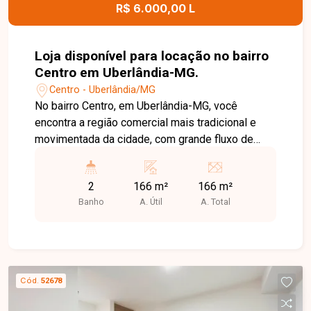
R$ 6.000,00 L
Loja disponível para locação no bairro
Centro em Uberlândia-MG.
Centro - Uberlândia/MG
No bairro Centro, em Uberlândia-MG, você
encontra a região comercial mais tradicional e
movimentada da cidade, com grande fluxo de
pessoas e veículos, excelente infraestrutura e
fácil acesso às principais avenidas, sendo uma
2
166 m²
166 m²
localização estratégica para diversos tipos de
Banho
A. Útil
A. Total
negócios. Loja comercial em excelente
localização no Centro da cidade, com
aproximadamente 166 m² de vão livre,
oferecendo amplo espaço para adequação
conforme a necessidade da sua empresa. O
Cód.
52678
imóvel conta ainda com 2 banheiros,
proporcionando praticidade e funcionalidade para