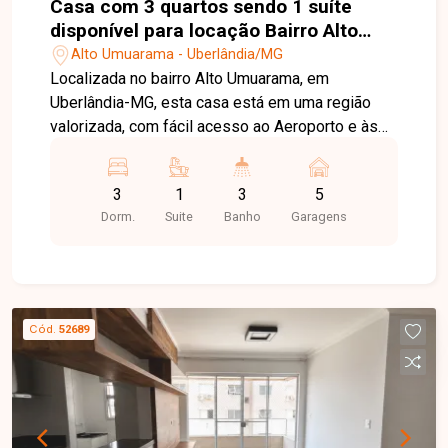
Casa com 3 quartos sendo 1 suíte
disponível para locação Bairro Alto
Umuarama em Uberlândia-MG
Alto Umuarama - Uberlândia/MG
Localizada no bairro Alto Umuarama, em
Uberlândia-MG, esta casa está em uma região
valorizada, com fácil acesso ao Aeroporto e às
principais vias da cidade, além de contar com
infraestrutura completa, proximidade de
3
1
3
5
comércios, escolas, supermercados e diversos
Dorm.
Suite
Banho
Garagens
serviços, proporcionando praticidade e qualidade
de vida. O imóvel dispõe de sala ampla em 02
ambientes, lavabo, jardim de inverno, 03 quartos,
sendo 01 suíte, banheiro social e suíte
equipados com box, armários e espelhos,
Cód.
52689
cozinha com armários planejados, lavanderia e
amplo quintal com áreas cimentada e gramada. A
casa conta ainda com interfone, portão e porteiro
eletrônico, oferecendo mais segurança e
comodidade. A garagem possui capacidade para