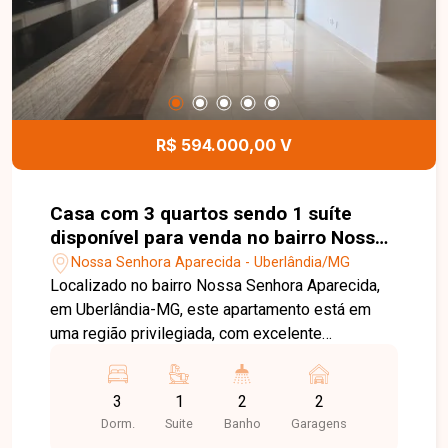
05 veículos, sendo 02 vagas cobertas e 03
descobertas. Esta é uma excelente oportunidade
para quem busca uma casa espaçosa,
confortável e muito bem localizada no bairro Alto
Umuarama. Agende uma visita e venha conhecer
todos os detalhes deste imóvel.
R$ 594.000,00 V
Casa com 3 quartos sendo 1 suíte
disponível para venda no bairro Nossa
Senhora Aparecida em Uberlândia-MG
Nossa Senhora Aparecida - Uberlândia/MG
Localizado no bairro Nossa Senhora Aparecida,
em Uberlândia-MG, este apartamento está em
uma região privilegiada, com excelente
infraestrutura e fácil acesso às principais
avenidas da cidade. Além disso, está próximo a
3
1
2
2
supermercados, escolas, farmácias, restaurantes
Dorm.
Suite
Banho
Garagens
e diversos comércios e serviços, proporcionando