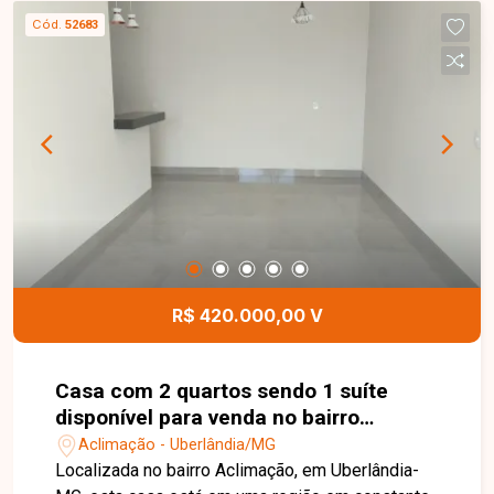
automáticas e 04 vagas de estacionamento
Cód.
52683
frontal. Sua estrutura oferece excelente
funcionalidade, sendo ideal para supermercados,
academias, lojas, distribuidoras e diversas outras
atividades comerciais. Esta é uma excelente
oportunidade para instalar sua empresa em um
imóvel moderno, com ótima localização e grande
potencial comercial. Agende uma visita e venha
conhecer todos os detalhes deste galpão.
R$ 420.000,00 V
Casa com 2 quartos sendo 1 suíte
disponível para venda no bairro
Aclimação em Uberlândia-MG
Aclimação - Uberlândia/MG
Localizada no bairro Aclimação, em Uberlândia-