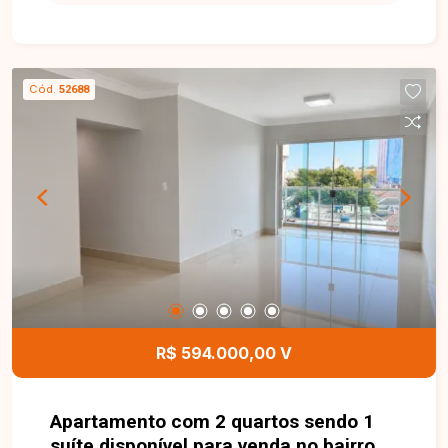
praticidade, conforto e qualidade de vida. O
imóvel conta com sala ampla, 03 quartos, sendo
01 suíte, banheiro social, cozinha, área de
serviço, sacada e infraestrutura com pontos para
Cód.
52688
pré-instalação de ar-condicionado. Dispõe ainda
de 01 vaga de garagem com capacidade para até
02 veículos, oferecendo ambientes bem
distribuídos, modernos e funcionais. Esta é uma
excelente oportunidade para quem busca um
apartamento confortável, bem localizado e com
excelente aproveitamento dos espaços no bairro
Nossa Senhora Aparecida. Agende uma visita e
venha conhecer todos os detalhes deste imóvel.
R$ 594.000,00 V
Apartamento com 2 quartos sendo 1
suíte disponível para venda no bairro