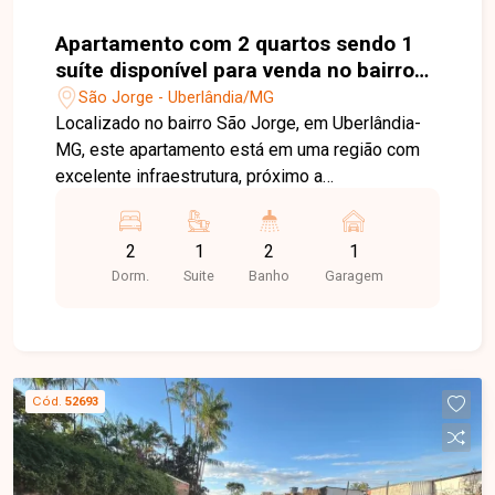
Apartamento com 2 quartos sendo 1
suíte disponível para venda no bairro
São Jorge em Uberlândia-MG
São Jorge - Uberlândia/MG
Localizado no bairro São Jorge, em Uberlândia-
MG, este apartamento está em uma região com
excelente infraestrutura, próximo a
supermercados, escolas, farmácias, comércios e
diversos serviços. Além disso, conta com ponto
2
1
2
1
de ônibus ao lado do condomínio e uma praça
Dorm.
Suite
Banho
Garagem
com parquinho em frente, proporcionando
praticidade e qualidade de vida para toda a
família. O imóvel dispõe de sala com sanca em
gesso no teto, 02 quartos, sendo 01 suíte,
banheiro social, cozinha com armários planejados
Cód.
52693
sob medida, área de serviço com armários e 01
vaga de garagem localizada na entrada do bloco.
O condomínio aceita animais de estimação e
possui água e gás inclusos na taxa condominial.