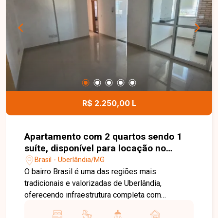
garagem. Os ambientes foram projetados para
proporcionar conforto, funcionalidade e
comodidade aos moradores. Esta é uma
excelente oportunidade para quem busca morar
em uma localização privilegiada, com praticidade
e qualidade de vida. Entre em contato com a
Delta Imóveis e agende sua visita para conhecer
este imóvel.
R$ 2.250,00 L
Apartamento com 2 quartos sendo 1
suíte, disponível para locação no
bairro Brasil em Uberlândia-MG
Brasil - Uberlândia/MG
O bairro Brasil é uma das regiões mais
tradicionais e valorizadas de Uberlândia,
oferecendo infraestrutura completa com
supermercados, escolas, farmácias, restaurantes