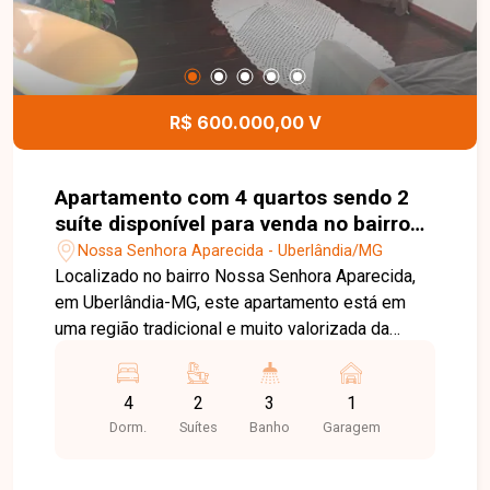
Senhora Aparecida. Agende uma visita e venha
conhecer todos os detalhes deste imóvel.
R$ 600.000,00 V
Apartamento com 4 quartos sendo 2
suíte disponível para venda no bairro
Nossa Senhora Aparecida em
Nossa Senhora Aparecida - Uberlândia/MG
Uberlândia-MG
Localizado no bairro Nossa Senhora Aparecida,
em Uberlândia-MG, este apartamento está em
uma região tradicional e muito valorizada da
cidade, com excelente infraestrutura, fácil acesso
às principais avenidas e proximidade com
4
2
3
1
supermercados, escolas, farmácias, restaurantes
Dorm.
Suítes
Banho
Garagem
e diversos comércios e serviços, proporcionando
praticidade e qualidade de vida. O imóvel conta
com hall de entrada, sala ampla em 02 ambientes,