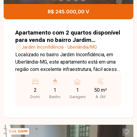
inesquecíveis com quem você ama.
R$ 245.000,00 V
Apartamento com 2 quartos disponível
para venda no bairro Jardim
Inconfidência em Uberlândia-MG
Jardim Inconfidência - Uberlândia/MG
Localizado no bairro Jardim Inconfidência, em
Uberlândia-MG, este apartamento está em uma
região com excelente infraestrutura, fácil acesso
às principais vias da cidade e próximo a
supermercados, escolas, farmácias e diversos
2
1
1
50 m²
comércios e serviços, proporcionando
Dorm.
Banho
Garagem
A. Útil
praticidade e qualidade de vida para toda a
família. O imóvel possui aproximadamente 50 m²
de área privativa e é composto por sala com
sacada integrada à cozinha, 02 quartos, banheiro
social, área de serviço e 01 vaga de garagem. O
Cód.
52699
condomínio oferece elevador, portaria 24 horas,