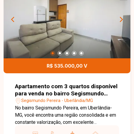
o dia a dia. Uma excelente oportunidade para
instalar seu comércio, escritório ou empresa em
uma região de grande visibilidade e fácil acesso.
Entre em contato e agende sua visita para
conhecer este imóvel.
R$ 535.000,00 V
Apartamento com 3 quartos disponível
para venda no bairro Segismundo
Pereira em Uberlândia-MG
Segismundo Pereira - Uberlândia/MG
No bairro Segismundo Pereira, em Uberlândia-
MG, você encontra uma região consolidada e em
constante valorização, com excelente
infraestrutura, fácil acesso às principais avenidas