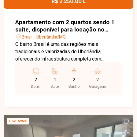
R$ 2.250,00 L
bairro Vigilato Pereira. Agende uma visita e venha
conhecer todos os detalhes deste imóvel.
Apartamento com 2 quartos sendo 1
suíte, disponível para locação no
bairro Brasil em Uberlândia-MG
Brasil - Uberlândia/MG
O bairro Brasil é uma das regiões mais
tradicionais e valorizadas de Uberlândia,
oferecendo infraestrutura completa com
supermercados, escolas, farmácias, restaurantes
e diversos comércios. Sua localização
2
1
2
2
estratégica proporciona fácil acesso ao Centro e
Dorm.
Suite
Banho
Garagens
a importantes avenidas da cidade, garantindo
praticidade no dia a dia. O apartamento conta com
sala ampla integrada à sacada gourmet com
churrasqueira, 2 quartos com armários
planejados, sendo 1 suíte, banheiro social,
Cód.
52695
cozinha planejada com armários e fogão cooktop,
área de serviço, interfone, elevador e vaga de