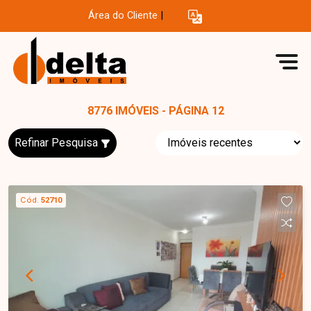
Área do Cliente
|
8776 IMÓVEIS - PÁGINA 12
Refinar Pesquisa
Cód.
52710