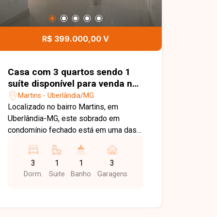
R$ 399.000,00 V
Casa com 3 quartos sendo 1
suíte disponível para venda no
bairro Martins em Uberlândia-
Martins - Uberlândia/MG
MG
Localizado no bairro Martins, em
Uberlândia-MG, este sobrado em
condomínio fechado está em uma das
regiões mais tradicionais e valorizadas
da cidade, com fácil acesso ao Centro,
3
1
1
3
hospitais, supermercados, escolas,
Dorm.
Suite
Banho
Garagens
farmácias, restaurantes e diversos
comércios e serviços, proporcionando
praticidade, conforto e qualidade de
vida. O imóvel possui aproximadamente