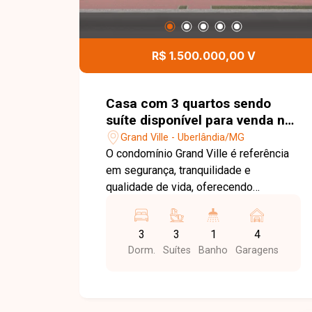
R$ 1.500.000,00 V
Casa com 3 quartos sendo
suíte disponível para venda no
bairro Grand Ville em
Grand Ville - Uberlândia/MG
Uberlândia-MG
O condomínio Grand Ville é referência
em segurança, tranquilidade e
qualidade de vida, oferecendo
infraestrutura completa e fácil acesso
às principais regiões de Uberlândia.
3
3
1
4
Ideal para quem busca morar com
Dorm.
Suítes
Banho
Garagens
conforto, exclusividade e em um
ambiente planejado para toda a família.
Sala de TV, sala de jantar, 3 suítes,
sendo 1 suíte master, banheiro social,