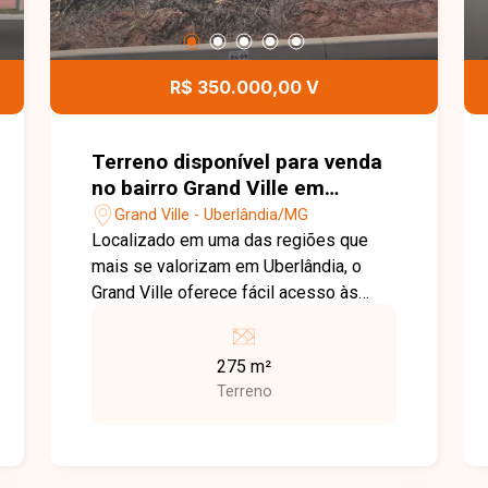
R$ 350.000,00 V
Terreno disponível para venda
no bairro Grand Ville em
Uberlândia-MG
Grand Ville - Uberlândia/MG
Localizado em uma das regiões que
mais se valorizam em Uberlândia, o
Grand Ville oferece fácil acesso às
principais vias da cidade, além de estar
próximo a comércios, serviços e
275 m²
conveniências. É uma excelente opção
Terreno
para quem deseja construir em um
condomínio que alia segurança,
tranquilidade e qualidade de vida. Ótimo
lote plano em condomínio, com 275 m²