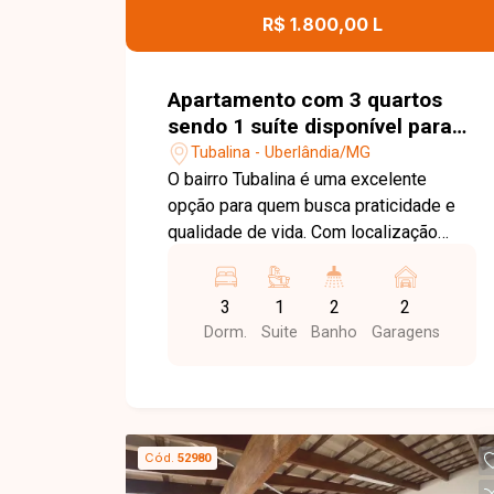
contato com a Delta Imóveis e agende
R$ 1.800,00 L
uma visita. Nossa equipe está pronta
para apresentar todos os detalhes
deste terreno e ajudar você a realizar
Apartamento com 3 quartos
um excelente investimento.
sendo 1 suíte disponível para
venda no bairro Tubalina em
Tubalina - Uberlândia/MG
Uberlândia-MG
O bairro Tubalina é uma excelente
opção para quem busca praticidade e
qualidade de vida. Com localização
privilegiada, oferece fácil acesso às
principais vias de Uberlândia e conta
3
1
2
2
com ampla infraestrutura de comércios,
Dorm.
Suite
Banho
Garagens
supermercados, escolas, farmácias e
diversos serviços, proporcionando
comodidade para toda a família. Sala
para 2 ambientes com área externa, 3
quartos, sendo 1 suíte, com 2 quartos
Cód.
52980
equipados com armários embutidos,