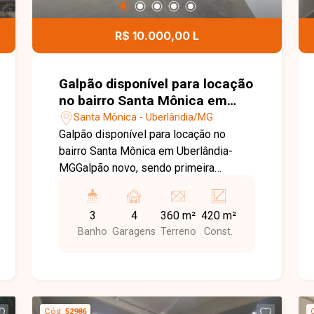
dos espaços. Uma excelente opção
para quem busca segurança,
R$ 10.000,00 L
sofisticação e comodidade em uma das
melhores localizações da cidade. Entre
em contato para mais informações e
Galpão disponível para locação
agende uma visita para conhecer este
no bairro Santa Mônica em
excelente imóvel.
Uberlândia-MG
Santa Mônica - Uberlândia/MG
Galpão disponível para locação no
bairro Santa Mônica em Uberlândia-
MGGalpão novo, sendo primeira
locação com aprox. 420m², sendo 360
de área livre, mezanino, 3 banheiros,
3
4
360 m²
420 m²
copa, é direito de 8 metros, piso
Banho
Garagens
Terreno
Const.
usinado, acessibilidade, porta de aço
automática.
Cód.
52986