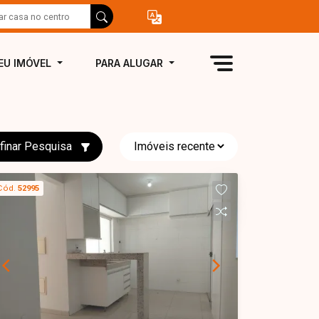
EU IMÓVEL
PARA ALUGAR
finar Pesquisa
Cód.
52995