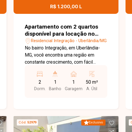
R$ 1.200,00 L
Apartamento com 2 quartos
disponível para locação no
bairro Integração em
Residencial Integração - Uberlândia/MG
Uberlândia-MG
No bairro Integração, em Uberlândia-
MG, você encontra uma região em
constante crescimento, com fácil
acesso às principais vias da cidade e
proximidade com supermercados,
2
1
1
50 m²
escolas, farmácias e diversos
Dorm.
Banho
Garagem
A. Útil
comércios, oferecendo praticidade e
qualidade de vida. Apartamento
disponível para locação, composto por
sala, cozinha, 2 quartos, banheiro social,
área de serviço e 1 vaga de garagem. O
Cód.
52979
Exclusivo
imóvel possui ambientes bem