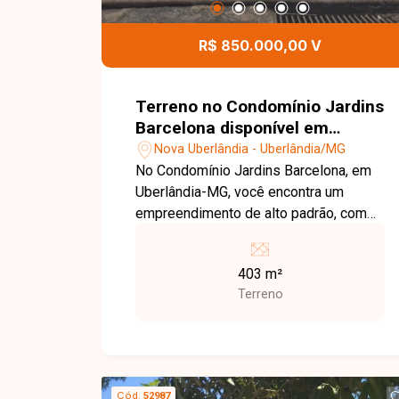
busca segurança, sofisticação e
funcionalidade. Entre em contato para
R$ 850.000,00 V
mais informações e agende uma visita
para conhecer este excelente imóvel.
Terreno no Condomínio Jardins
Barcelona disponível em
Uberlândia MG
Nova Uberlândia - Uberlândia/MG
No Condomínio Jardins Barcelona, em
Uberlândia-MG, você encontra um
empreendimento de alto padrão, com
excelente localização, segurança,
infraestrutura moderna e fácil acesso
403 m²
às principais vias da cidade, ideal para
Terreno
quem busca qualidade de vida e
valorização patrimonial. Terreno
disponível para venda com 403 m²,
localizado em excelente ponto dentro
do condomínio, oferecendo ótima
Cód.
52987