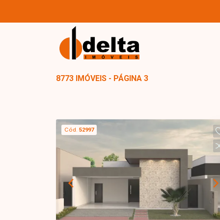
8773 IMÓVEIS - PÁGINA 3
Cód.
52997