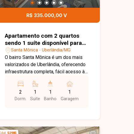
na realização de um excelente
investimento.
R$ 335.000,00 V
Apartamento com 2 quartos
sendo 1 suíte disponível para
venda no bairro Santa Mônica
Santa Mônica - Uberlândia/MG
em Uberlândia-MG
O bairro Santa Mônica é um dos mais
valorizados de Uberlândia, oferecendo
infraestrutura completa, fácil acesso às
principais vias da cidade e proximidade
com universidades, supermercados,
2
1
1
1
escolas, farmácias e diversos
Dorm.
Suite
Banho
Garagem
comércios. Uma excelente localização
para quem busca praticidade, conforto
e qualidade de vida. Sala de estar
integrada, 2 quartos, sendo 1 suíte,
banheiro social, cozinha, sacada, área
Cód.
52985