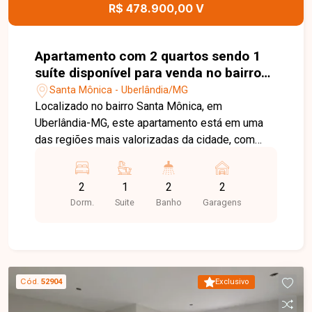
R$ 478.900,00 V
Apartamento com 2 quartos sendo 1
suíte disponível para venda no bairro
Santa Mônica em Uberlândia-MG
Santa Mônica - Uberlândia/MG
Localizado no bairro Santa Mônica, em
Uberlândia-MG, este apartamento está em uma
das regiões mais valorizadas da cidade, com
excelente infraestrutura e fácil acesso às
principais avenidas. Próximo a universidades,
2
1
2
2
supermercados, escolas, farmácias, restaurantes
Dorm.
Suite
Banho
Garagens
e diversos comércios e serviços, oferece
praticidade, conforto e qualidade de vida para
toda a família. O apartamento é constituído por
sala ampla com fechadura eletrônica, cozinha
integrada à sacada gourmet, área de serviço,
Cód.
52904
Exclusivo
banheiro social, 02 quartos, sendo 01 suíte e
outro quarto com sacada. Os ambientes são