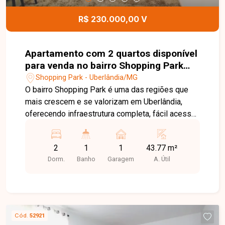
conhecer este excelente imóvel!
R$ 230.000,00 V
Apartamento com 2 quartos disponível
para venda no bairro Shopping Park
em Uberlândia-MG
Shopping Park - Uberlândia/MG
O bairro Shopping Park é uma das regiões que
mais crescem e se valorizam em Uberlândia,
oferecendo infraestrutura completa, fácil acesso
às principais vias da cidade e proximidade com
supermercados, escolas, comércios e diversos
2
1
1
43.77 m²
serviços. Uma excelente localização para quem
Dorm.
Banho
Garagem
A. Útil
busca praticidade, conforto e qualidade de vida.
Sala de estar e jantar integradas, 2 quartos,
banheiro social, cozinha funcional, área de
serviço e 1 vaga de garagem. O apartamento
possui 43,77 m² de área privativa, com
Cód.
52921
ambientes bem distribuídos, excelente