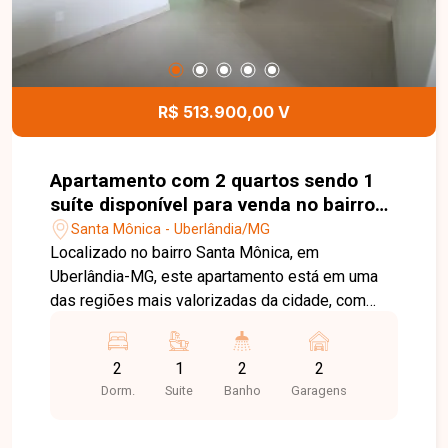
comodidade aos moradores. Esta é uma
excelente oportunidade para quem busca um
apartamento moderno, funcional e com
infraestrutura completa em uma localização
privilegiada no bairro Santa Mônica. Agende uma
R$ 513.900,00 V
visita e venha conhecer todos os detalhes deste
imóvel.
Apartamento com 2 quartos sendo 1
suíte disponível para venda no bairro
Santa Mônica em Uberlândia-MG
Santa Mônica - Uberlândia/MG
Localizado no bairro Santa Mônica, em
Uberlândia-MG, este apartamento está em uma
das regiões mais valorizadas da cidade, com
excelente infraestrutura, fácil acesso às
principais vias e proximidade com
2
1
2
2
supermercados, escolas, universidades,
Dorm.
Suite
Banho
Garagens
farmácias, restaurantes e diversos comércios e
serviços, proporcionando praticidade, conforto e
qualidade de vida. O imóvel é constituído por sala