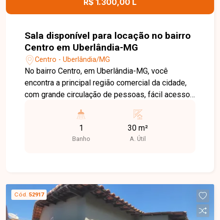
R$ 1.300,00 L
Sala disponível para locação no bairro
Centro em Uberlândia-MG
Centro - Uberlândia/MG
No bairro Centro, em Uberlândia-MG, você
encontra a principal região comercial da cidade,
com grande circulação de pessoas, fácil acesso
ao transporte público e ampla variedade de
bancos, restaurantes, lojas e serviços, tornando-
1
30 m²
se um excelente endereço para empresas e
Banho
A. Útil
profissionais. Sala comercial disponível para
locação em excelente edifício comercial, com
aproximadamente 30 m² de área privativa. O
imóvel dispõe de banheiro privativo, ambiente
funcional e bem distribuído, ideal para
Cód.
52917
escritórios, consultórios e diversos segmentos
profissionais. O edifício conta com portaria,