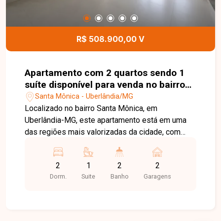
deste terreno.
R$ 508.900,00 V
Apartamento com 2 quartos sendo 1
suíte disponível para venda no bairro
Santa Mônica em Uberlândia -MG
Santa Mônica - Uberlândia/MG
Localizado no bairro Santa Mônica, em
Uberlândia-MG, este apartamento está em uma
das regiões mais valorizadas da cidade, com
excelente infraestrutura e fácil acesso às
principais avenidas. A localização oferece
2
1
2
2
proximidade com universidades, supermercados,
Dorm.
Suite
Banho
Garagens
escolas, farmácias, restaurantes e diversos
comércios e serviços, proporcionando
praticidade e qualidade de vida. O imóvel é
constituído por sala ampla com fechadura