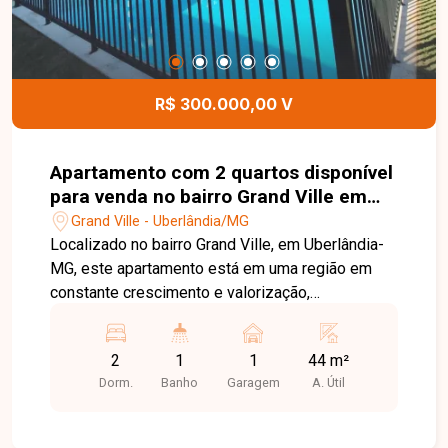
R$ 300.000,00 V
Apartamento com 2 quartos disponível
para venda no bairro Grand Ville em
Uberlândia-MG
Grand Ville - Uberlândia/MG
Localizado no bairro Grand Ville, em Uberlândia-
MG, este apartamento está em uma região em
constante crescimento e valorização,
reconhecida pelo ambiente familiar, tranquilidade
e excelente infraestrutura. O bairro oferece fácil
2
1
1
44 m²
acesso às principais vias da cidade, além de
Dorm.
Banho
Garagem
A. Útil
estar próximo a comércios, supermercados,
escolas, farmácias e diversos serviços,
proporcionando praticidade e qualidade de vida.