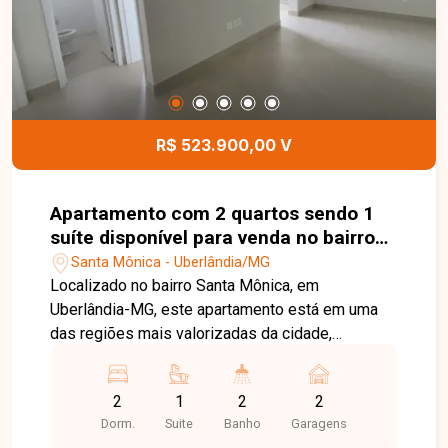
espaço kids e sala de coworking, oferecendo
segurança, lazer e comodidade para toda a
família. Esta é uma excelente oportunidade para
quem busca um apartamento moderno, bem
localizado e com infraestrutura completa no
bairro Santa Mônica. Agende uma visita e venha
R$ 523.900,00 V
conhecer todos os detalhes deste imóvel.
Apartamento com 2 quartos sendo 1
suíte disponível para venda no bairro
Santa Mônica em Uberlândia-MG
Santa Mônica - Uberlândia/MG
Localizado no bairro Santa Mônica, em
Uberlândia-MG, este apartamento está em uma
das regiões mais valorizadas da cidade,
oferecendo excelente infraestrutura, fácil acesso
às principais vias e proximidade com
2
1
2
2
supermercados, escolas, universidades,
Dorm.
Suite
Banho
Garagens
farmácias, academias, praças, restaurantes e