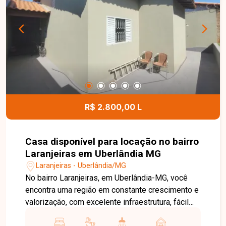
proporcionando mais segurança e comodidade
para empresários, colaboradores e clientes. Uma
excelente oportunidade para instalar o seu
negócio em uma localização estratégica no
Centro de Uberlândia. Entre em contato e agende
sua visita!
R$ 2.800,00 L
Casa disponível para locação no bairro
Laranjeiras em Uberlândia MG
Laranjeiras - Uberlândia/MG
No bairro Laranjeiras, em Uberlândia-MG, você
encontra uma região em constante crescimento e
valorização, com excelente infraestrutura, fácil
acesso às principais avenidas da cidade e