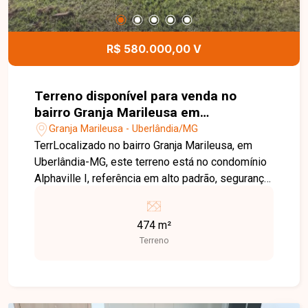
bairro Tubalina. Agende uma visita e venha
conhecer todos os detalhes deste imóvel.
R$ 580.000,00 V
Terreno disponível para venda no
bairro Granja Marileusa em
Uberlândia-MG
Granja Marileusa - Uberlândia/MG
TerrLocalizado no bairro Granja Marileusa, em
Uberlândia-MG, este terreno está no condomínio
Alphaville I, referência em alto padrão, segurança
e qualidade de vida. O condomínio oferece
infraestrutura completa, portaria e vigilância 24
474 m²
horas, além de um clube privativo com áreas de
Terreno
lazer, esportes e convivência integradas à
natureza. Sua localização estratégica proporciona
fácil acesso aos principais pontos da cidade,
aliando exclusividade, conforto e praticidade. O