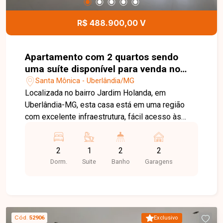
apartamento moderno, completo e muito bem
localizado no bairro Santa Mônica. Agende uma
R$ 488.900,00 V
visita e venha conhecer todos os detalhes deste
imóvel.
Apartamento com 2 quartos sendo
uma suíte disponível para venda no
bairro Santa Mônica em Uberlândia -
Santa Mônica - Uberlândia/MG
MG
Localizada no bairro Jardim Holanda, em
Uberlândia-MG, esta casa está em uma região
com excelente infraestrutura, fácil acesso às
principais vias da cidade e próxima a
supermercados, escolas, farmácias, comércios e
2
1
2
2
diversos serviços, proporcionando praticidade,
Dorm.
Suite
Banho
Garagens
conforto e qualidade de vida para toda a família.
O imóvel possui aproximadamente 130 m² de
área construída, distribuídos em sala ampla, 03
quartos com armários planejados, banheiro social
com armário e box, copa, cozinha planejada com
Cód.
52906
Exclusivo