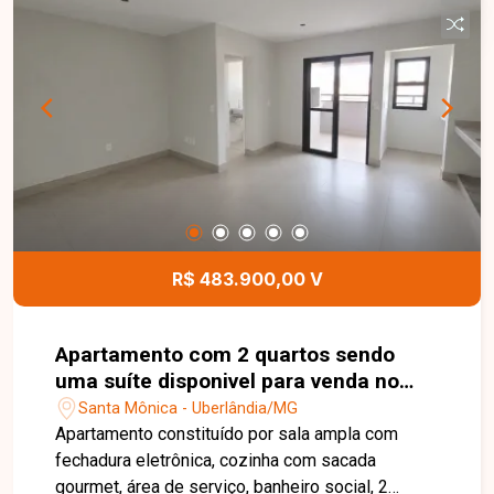
armários, coifa, fogão e forno, área de serviço,
amplo quintal, varanda frontal e 02 vagas de
garagem. Os ambientes são bem distribuídos e
oferecem funcionalidade e conforto para o dia a
dia. Esta é uma excelente oportunidade para
quem busca uma casa espaçosa, bem localizada
e pronta para morar no bairro Jardim Holanda.
Agende uma visita e venha conhecer todos os
detalhes deste imóvel.
R$ 483.900,00 V
Apartamento com 2 quartos sendo
uma suíte disponivel para venda no
bairro Santa Mônica
Santa Mônica - Uberlândia/MG
Apartamento constituído por sala ampla com
fechadura eletrônica, cozinha com sacada
gourmet, área de serviço, banheiro social, 2