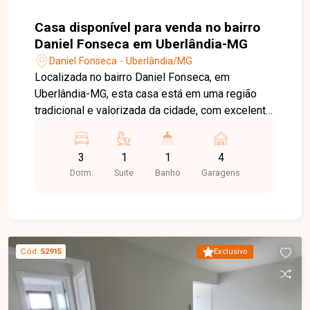
Casa disponível para venda no bairro
Daniel Fonseca em Uberlândia-MG
Daniel Fonseca - Uberlândia/MG
Localizada no bairro Daniel Fonseca, em
Uberlândia-MG, esta casa está em uma região
tradicional e valorizada da cidade, com excelente
infraestrutura, fácil acesso ao Centro e às
principais vias, além de estar próxima a
3
1
1
4
supermercados, escolas, farmácias, comércios e
Dorm.
Suite
Banho
Garagens
diversos serviços, oferecendo praticidade e
qualidade de vida para toda a família. O imóvel
está construído em um terreno de 450 m² (15 x
30 metros), com aproximadamente 112,66 m² de
área construída. Dispõe de sala ampla, 03
Cód.
52915
Exclusivo
quartos, sendo 01 suíte, 02 quartos com armários
planejados, banheiro social, cozinha com
armários, varandas na frente e nos fundos,
edícula, área de serviço e ampla garagem com