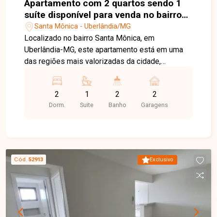
Apartamento com 2 quartos sendo 1
suíte disponível para venda no bairro
Santa Mônica em Uberlândia-MG
Santa Mônica - Uberlândia/MG
Localizado no bairro Santa Mônica, em
Uberlândia-MG, este apartamento está em uma
das regiões mais valorizadas da cidade,
oferecendo excelente infraestrutura, fácil acesso
às principais vias e proximidade com
2
1
2
2
universidades, supermercados, escolas,
Dorm.
Suite
Banho
Garagens
farmácias, restaurantes e uma ampla variedade
de comércios e serviços, proporcionando
praticidade, conforto e qualidade de vida. O
imóvel é constituído por sala em 02 ambientes
com fechadura eletrônica, 02 quartos, sendo 01
Cód.
52913
Exclusivo
suíte, banheiro social, cozinha com ampla sacada,
área de serviço e 02 vagas de garagem cobertas.
O condomínio dispõe de portaria, bicicletário, hall
de entrada, relax space, espaço fitness, salão de
festas, espaço gourmet com churrasqueira,