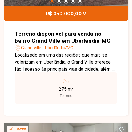
imóvel e ajudar você a encontrar o imóvel ideal
para viver com conforto, sofisticação e
R$ 350.000,00 V
segurança.
Terreno disponível para venda no
bairro Grand Ville em Uberlândia-MG
Grand Ville - Uberlândia/MG
Localizado em uma das regiões que mais se
valorizam em Uberlândia, o Grand Ville oferece
fácil acesso às principais vias da cidade, além de
estar próximo a comércios, serviços e
conveniências. É uma excelente opção para quem
275 m²
deseja construir em um condomínio que alia
Terreno
segurança, tranquilidade e qualidade de vida.
Ótimo lote plano em condomínio, com 275 m² de
área total, medindo 11 metros de frente e fundos
e 25 metros nas laterais, proporcionando
excelente aproveitamento para diversos projetos
Cód.
52995