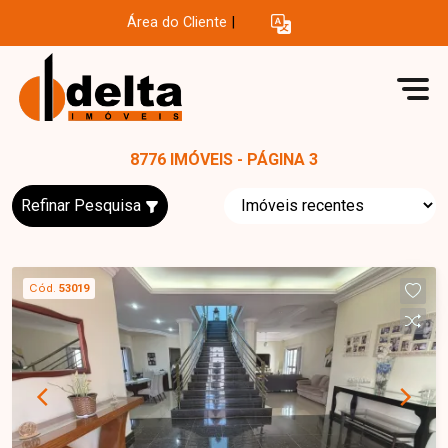
Área do Cliente
|
8776 IMÓVEIS - PÁGINA 3
Refinar Pesquisa
Cód.
53019