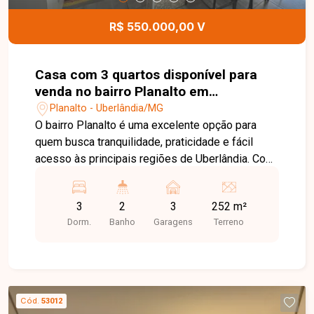
à entrada do condomínio, oferece praticidade,
conforto e fácil acesso. Entre em contato para
R$ 550.000,00 V
mais informações e agende uma visita para
conhecer este excelente imóvel.
Casa com 3 quartos disponível para
venda no bairro Planalto em
Uberlândia-MG
Planalto - Uberlândia/MG
O bairro Planalto é uma excelente opção para
quem busca tranquilidade, praticidade e fácil
acesso às principais regiões de Uberlândia. Com
infraestrutura completa, o bairro oferece
supermercados, escolas, farmácias, comércios e
3
2
3
252 m²
diversos serviços, proporcionando qualidade de
Dorm.
Banho
Garagens
Terreno
vida e comodidade para toda a família. Excelente
casa de localização privilegiada, composta de
sala de TV ampla, sala de jantar, 3 quartos,
banheiro social, cozinha. A área externa conta
com uma ampla varanda gourmet equipada com
Cód.
53012
churrasqueira, balcão, pia, armário, fogão cooktop