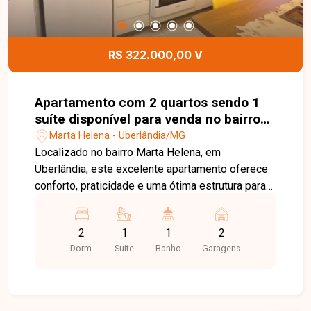
anúncio fique completo, é necessário incluir o
nome do bairro no título e no primeiro parágrafo.
R$ 322.000,00 V
Apartamento com 2 quartos sendo 1
suíte disponível para venda no bairro
Marta Helena em Uberlândia-MG
Marta Helena - Uberlândia/MG
Localizado no bairro Marta Helena, em
Uberlândia, este excelente apartamento oferece
conforto, praticidade e uma ótima estrutura para
quem busca qualidade de vida. A região conta
com fácil acesso a diversos pontos da cidade,
2
1
1
2
além de estar próxima a comércios, serviços e
Dorm.
Suite
Banho
Garagens
conveniências que facilitam o dia a dia. Com
aproximadamente 56,33 m² de área privativa, o
imóvel possui sala ampla e bem iluminada,
sacada com fechamento em blindex, 2 quartos