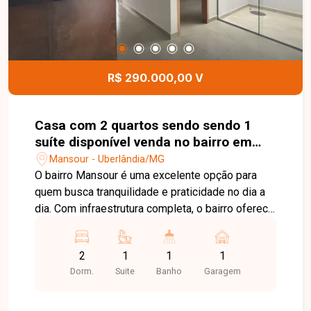
morar em um bairro tranquilo, com fácil acesso
aos principais pontos da cidade e próximo a
comércios, escolas e serviços. Agende sua visita
e venha conhecer de perto o seu novo lar!
R$ 290.000,00 V
Casa com 2 quartos sendo sendo 1
suíte disponível venda no bairro em
Uberlândia-MG
Mansour - Uberlândia/MG
O bairro Mansour é uma excelente opção para
quem busca tranquilidade e praticidade no dia a
dia. Com infraestrutura completa, o bairro oferece
fácil acesso às principais avenidas de
Uberlândia, além de estar próximo a
2
1
1
1
supermercados, escolas, farmácias, comércios e
Dorm.
Suite
Banho
Garagem
diversos serviços, proporcionando qualidade de
vida para toda a família. Sala em 2 ambientes
integrada a um jardim de inverno, 2 quartos,