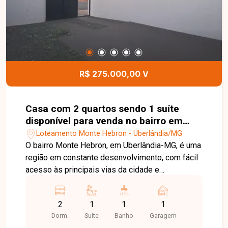
realização de um excelente investimento.
R$ 275.000,00 V
Casa com 2 quartos sendo 1 suíte
disponível para venda no bairro em
Uberlândia-MG
Loteamento Monte Hebron - Uberlândia/MG
O bairro Monte Hebron, em Uberlândia-MG, é uma
região em constante desenvolvimento, com fácil
acesso às principais vias da cidade e
infraestrutura que oferece praticidade no dia a
dia, estando próximo a comércios, escolas e
2
1
1
1
serviços essenciais. Casa com ambientes bem
Dorm.
Suite
Banho
Garagem
distribuídos, composta por sala em 02 ambientes