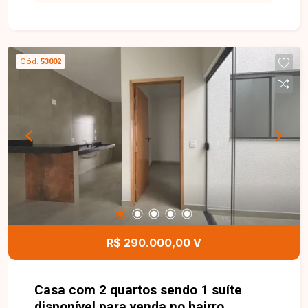
integrada a um charmoso jardim de inverno, 02
quartos, sendo 01 suíte, banheiro social, cozinha
estilo americana e área de serviço coberta. O
imóvel conta ainda com 01 vaga de garagem
Cód.
53002
descoberta, proporcionando conforto,
funcionalidade e excelente aproveitamento dos
espaços, sendo uma ótima opção para quem
busca um imóvel pronto para morar. Entre em
contato para mais informações e agende uma
visita para conhecer esta excelente oportunidade.
R$ 290.000,00 V
Casa com 2 quartos sendo 1 suíte
disponível para venda no bairro