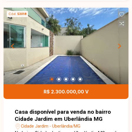
primeiro pavimento, o imóvel conta com hall de
entrada, sala de TV, sala de estar, sala de jantar,
Cód.
53018
escritório, lavabo, cozinha com armários
planejados, despensa, área de serviço com
banheiro de apoio e uma completa área de lazer
com piscina aquecida. Possui ainda
estacionamento para até 04 veículos. No
segundo pavimento, dispõe de sala de apoio e
04 suítes, todas com armários planejados, sendo
01 suíte máster com hidromassagem,
oferecendo conforto, privacidade e sofisticação
para toda a família. Entre em contato para mais
informações e agende uma visita para conhecer
R$ 2.300.000,00 V
este excelente imóvel.
Casa disponível para venda no bairro
Cidade Jardim em Uberlândia MG
Cidade Jardim - Uberlândia/MG