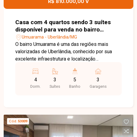
R$ 810.000,00 V
regiões mais desejadas de Uberlândia. Entre em
contato e agende sua visita!
Casa com 4 quartos sendo 3 suítes
disponível para venda no bairro
Umuarama em Uberlândia-MG
Umuarama - Uberlândia/MG
O bairro Umuarama é uma das regiões mais
valorizadas de Uberlândia, conhecido por sua
excelente infraestrutura e localização
estratégica. Próximo à UFU ? Campus Medicina,
hospitais, supermercados, escolas, farmácias e
4
3
5
3
diversos serviços, o bairro oferece praticidade
Dorm.
Suítes
Banho
Garagens
para o dia a dia e grande potencial tanto para
moradia quanto para uso comercial. Sala de estar
com lavabo, sala ampla com ar-condicionado, 4
quartos, sendo 3 suítes com armários planejados
e ar-condicionado, além de 1 quarto com armário
Cód.
53009
e ar-condicionado, banheiro social, cozinha com
armários planejados, lavanderia, área de serviço