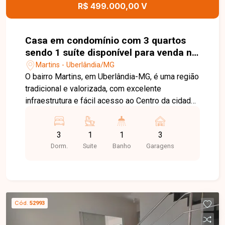
excelente sobrado.
R$ 499.000,00 V
Casa em condomínio com 3 quartos
sendo 1 suíte disponível para venda no
bairro Martins em Uberlândia-MG
Martins - Uberlândia/MG
O bairro Martins, em Uberlândia-MG, é uma região
tradicional e valorizada, com excelente
infraestrutura e fácil acesso ao Centro da cidade.
Próximo a hospitais, supermercados, escolas,
comércios e diversos serviços, oferece
3
1
1
3
praticidade, conforto e qualidade de vida para
Dorm.
Suite
Banho
Garagens
toda a família. Sobrado em condomínio fechado
com 99,75m² de área privativa, distribuído em
dois pavimentos. No piso superior, o imóvel
conta com 03 quartos, sendo 01 suíte com
closet, banheiro social e corredor de circulação,
Cód.
52993
proporcionando conforto e privacidade. No piso
térreo, dispõe de sala de jantar, cozinha, lavabo,