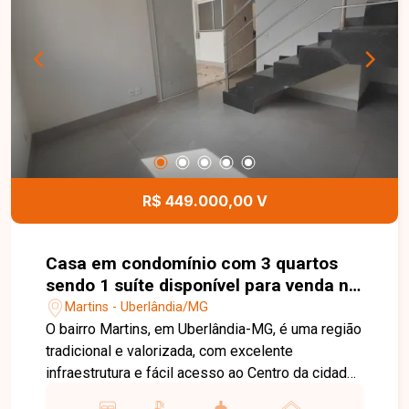
área de serviço e 03 vagas de garagem. Com
projeto moderno e excelente aproveitamento dos
espaços, o imóvel é ideal para quem busca
segurança, sofisticação e funcionalidade. Entre
em contato para mais informações e agende uma
visita para conhecer este excelente imóvel.
R$ 449.000,00 V
Casa em condomínio com 3 quartos
sendo 1 suíte disponível para venda no
bairro Martins em Uberlândia-MG
Martins - Uberlândia/MG
O bairro Martins, em Uberlândia-MG, é uma região
tradicional e valorizada, com excelente
infraestrutura e fácil acesso ao Centro da cidade.
Próximo a hospitais, supermercados, escolas,