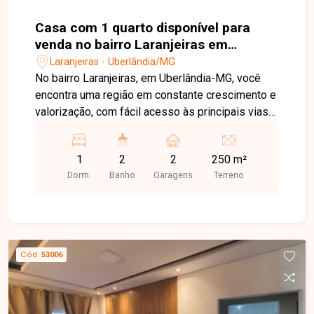
Casa com 1 quarto disponível para
venda no bairro Laranjeiras em
Uberlândia MG
Laranjeiras - Uberlândia/MG
No bairro Laranjeiras, em Uberlândia-MG, você
encontra uma região em constante crescimento e
valorização, com fácil acesso às principais vias
da cidade e excelente potencial de investimento,
além de contar com infraestrutura em expansão e
1
2
2
250 m²
diversos comércios nas proximidades. Casa
Dorm.
Banho
Garagens
Terreno
disponível para venda, ideal para eventos e
confraternizações, com estrutura estilo espaço
para festas. O imóvel conta com ampla varanda
gourmet equipada com churrasqueira, piscina, 2
banheiros, despensa e sistema de câmeras de
Cód.
53006
segurança, oferecendo conforto, praticidade e
tranquilidade para receber familiares e amigos.
Uma excelente oportunidade para quem busca
um imóvel voltado ao lazer ou deseja investir em