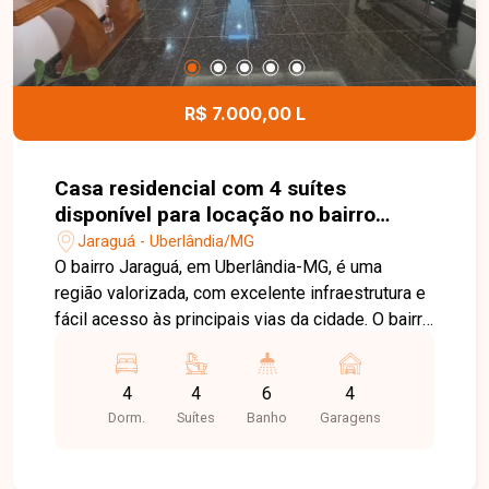
R$ 7.000,00 L
Casa residencial com 4 suítes
disponível para locação no bairro
Jaraguá em Uberlândia-MG
Jaraguá - Uberlândia/MG
O bairro Jaraguá, em Uberlândia-MG, é uma
região valorizada, com excelente infraestrutura e
fácil acesso às principais vias da cidade. O bairro
oferece tranquilidade, além de estar próximo a
escolas, supermercados, comércios e diversos
4
4
6
4
serviços, proporcionando praticidade e qualidade
Dorm.
Suítes
Banho
Garagens
de vida. Sobrado disponível para locação, com
ambientes amplos, excelente distribuição dos
espaços e acabamento de alto padrão. No