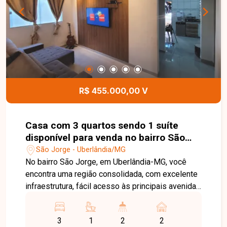
um espaço para eventos em uma região de
grande valorização. Entre em contato e agende
sua visita!
R$ 455.000,00 V
Casa com 3 quartos sendo 1 suíte
disponível para venda no bairro São
Jorge em Uberlândia-MG
São Jorge - Uberlândia/MG
No bairro São Jorge, em Uberlândia-MG, você
encontra uma região consolidada, com excelente
infraestrutura, fácil acesso às principais avenidas
da cidade e proximidade com supermercados,
escolas, farmácias e diversos comércios,
3
1
2
2
proporcionando praticidade e qualidade de vida.