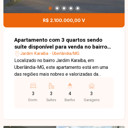
imóvel possui aquecimento solar, armários
planejados na cozinha, quartos e banheiros, além
de box em vidro, proporcionando mais
R$ 2.100.000,00 V
praticidade, economia e sofisticação. Uma
excelente oportunidade para quem busca um
imóvel de alto padrão em um dos bairros mais
Apartamento com 3 quartos sendo
desejados de Uberlândia. Entre em contato e
suíte disponível para venda no bairro
agende sua visita!
Jardim Karaíba em Uberlândia-MG
Jardim Karaíba - Uberlândia/MG
Localizado no bairro Jardim Karaíba, em
Uberlândia-MG, este apartamento está em uma
das regiões mais nobres e valorizadas da
cidade, oferecendo fácil acesso às principais
vias, supermercados, escolas, restaurantes,
3
3
4
3
academias, hospitais e diversos comércios e
Dorm.
Suítes
Banho
Garagens
serviços. O bairro proporciona tranquilidade,
segurança e excelente qualidade de vida para
toda a família. O apartamento possui
aproximadamente 170 m² de área privativa, com