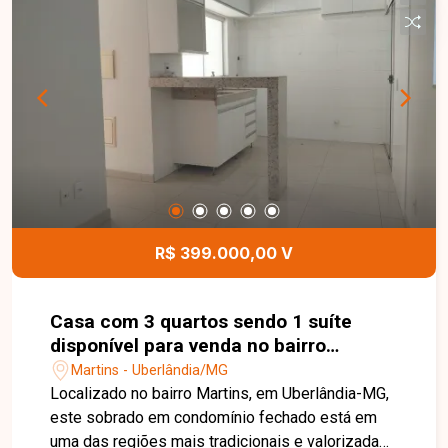
arquitetônicos. A topografia plana facilita a
construção e reduz custos com terraplenagem,
tornando este terreno uma excelente
oportunidade para morar ou investir. Entre em
contato com a Delta Imóveis para mais
informações e agende sua visita. Nossa equipe
está pronta para apresentar todos os detalhes
deste excelente terreno e ajudá-lo a realizar um
ótimo negócio.
R$ 399.000,00 V
Casa com 3 quartos sendo 1 suíte
disponível para venda no bairro
Martins em Uberlândia-MG
Martins - Uberlândia/MG
Localizado no bairro Martins, em Uberlândia-MG,
este sobrado em condomínio fechado está em
uma das regiões mais tradicionais e valorizadas