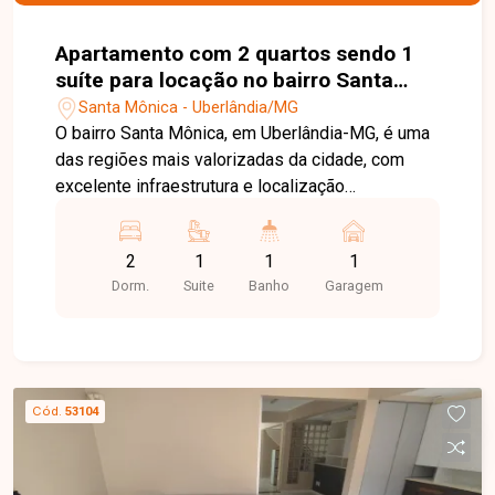
Apartamento com 2 quartos sendo 1
suíte para locação no bairro Santa
Mônica em Uberlândia-MG
Santa Mônica - Uberlândia/MG
O bairro Santa Mônica, em Uberlândia-MG, é uma
das regiões mais valorizadas da cidade, com
excelente infraestrutura e localização
privilegiada, especialmente por sua proximidade
à Universidade Federal de Uberlândia (UFU). A
2
1
1
1
região conta com ampla oferta de
Dorm.
Suite
Banho
Garagem
supermercados, restaurantes, farmácias, bancos,
escolas e diversos serviços, sendo uma
excelente opção para estudantes, professores e
profissionais. Apartamento mobiliado composto
por sala em 02 ambientes, cozinha planejada, 02
Cód.
53104
quartos, sendo 01 suíte com sacada e armário
planejado, além de ar-condicionado nos 02
quartos. Conta ainda com banheiro social com