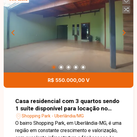
ambientes amplos e bem distribuídos,
proporcionando conforto e funcionalidade para
toda a família. Uma excelente oportunidade para
quem busca um imóvel confortável, bem
localizado e com o diferencial de uma suíte com
hidromassagem em uma das regiões que mais
crescem em Uberlândia. Entre em contato e
agende sua visita!
R$ 550.000,00 V
Casa residencial com 3 quartos sendo
1 suíte disponível para locação no
bairro Shopping Park em Uberlândia-
Shopping Park - Uberlândia/MG
MG
O bairro Shopping Park, em Uberlândia-MG, é uma
região em constante crescimento e valorização,