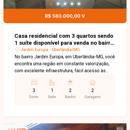
R$ 580.000,00 V
Casa residencial com 3 quartos sendo
1 suíte disponível para venda no bairro
Jardim Europa em Uberlândia-MG
Jardim Europa - Uberlândia/MG
No bairro Jardim Europa, em Uberlândia-MG, você
encontra uma região em constante valorização,
com excelente infraestrutura, fácil acesso às
principais avenidas da cidade e proximidade com
supermercados, escolas, farmácias e diversos
3
1
2
2
comércios, proporcionando praticidade e
Dorm.
Suite
Banho
Garagens
qualidade de vida. Casa disponível para venda
em excelente localização, composta por sala
ampla, 3 quartos, sendo 1 suíte com
hidromassagem, banheiro social, cozinha, área de
serviço e 2 vagas de garagem. O imóvel oferece
Cód.
53090