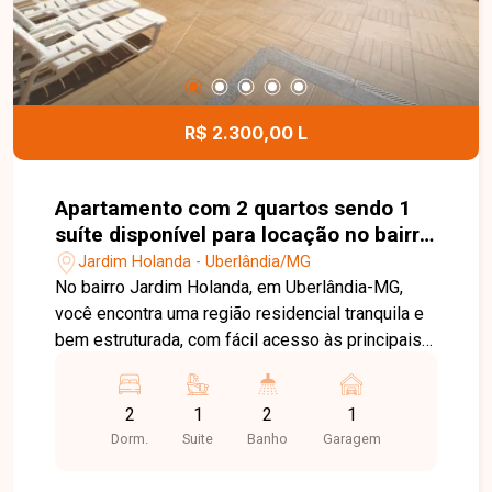
esta excelente oportunidade comercial.
R$ 2.300,00 L
Apartamento com 2 quartos sendo 1
suíte disponível para locação no bairro
Jardim Holanda em Uberlândia-MG
Jardim Holanda - Uberlândia/MG
No bairro Jardim Holanda, em Uberlândia-MG,
você encontra uma região residencial tranquila e
bem estruturada, com fácil acesso às principais
vias da cidade e proximidade com
supermercados, escolas, farmácias e diversos
2
1
2
1
comércios, proporcionando praticidade e
Dorm.
Suite
Banho
Garagem
qualidade de vida. Apartamento disponível para
locação com aproximadamente 75 m² de área