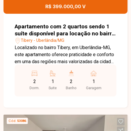
esta excelente oportunidade.
R$ 399.000,00 V
Apartamento com 2 quartos sendo 1
suíte disponível para locação no bairro
Tibery em Uberlândia-MG
Tibery - Uberlândia/MG
Localizado no bairro Tibery, em Uberlândia-MG,
este apartamento oferece praticidade e conforto
em uma das regiões mais valorizadas da cidade.
O bairro conta com fácil acesso às principais
avenidas, ampla variedade de comércios,
2
1
2
1
supermercados, farmácias, restaurantes, além de
Dorm.
Suite
Banho
Garagem
estar próximo a instituições de ensino e diversos
serviços que tornam a rotina mais prática e
conveniente. Apartamento com 65,42m², sala
ampla em 2 ambientes com acesso à sacada e
vista livre, 2 quartos, sendo 1 suíte, banheiros
Cód.
53086
com armário, espelho e box em blindex, cozinha