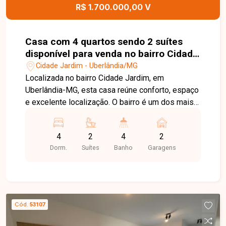
R$ 1.700.000,00 V
Casa com 4 quartos sendo 2 suítes
disponível para venda no bairro Cidade
Jardim em Uberlândia-MG
Cidade Jardim - Uberlândia/MG
Localizada no bairro Cidade Jardim, em
Uberlândia-MG, esta casa reúne conforto, espaço
e excelente localização. O bairro é um dos mais
tradicionais da cidade, oferecendo infraestrutura
completa, fácil acesso às principais vias, ampla
4
2
4
2
variedade de comércios, serviços, escolas e
Dorm.
Suítes
Banho
Garagens
opções de lazer, proporcionando praticidade e
qualidade de vida para toda a família. A casa
possui 240 m² de área construída em terreno de
420 m². Conta com sala em dois ambientes, 4
quartos, sendo 2 suítes, banheiro social, banheiro
Cód.
53107
externo, cozinha espaçosa, lavanderia, além de
jardim de inverno, escritório, varanda gourmet