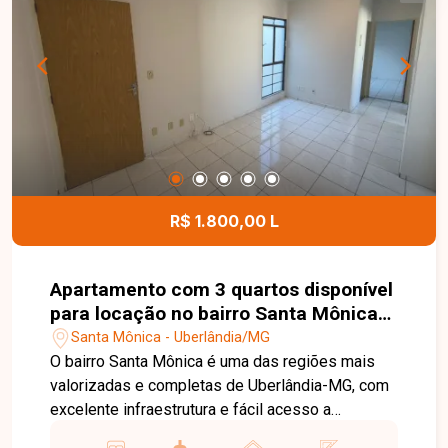
com churrasqueira, depósito no fundo e garagem
para 2 carros. Condomínio: conforme cadastro.
Agende sua visita e venha conhecer de perto
todos os detalhes deste imóvel. Uma excelente
oportunidade para quem busca espaço, conforto
e uma localização privilegiada em Uberlândia.
R$ 1.800,00 L
Apartamento com 3 quartos disponível
para locação no bairro Santa Mônica
em Uberlândia-MG
Santa Mônica - Uberlândia/MG
O bairro Santa Mônica é uma das regiões mais
valorizadas e completas de Uberlândia-MG, com
excelente infraestrutura e fácil acesso a
comércios, supermercados, escolas,