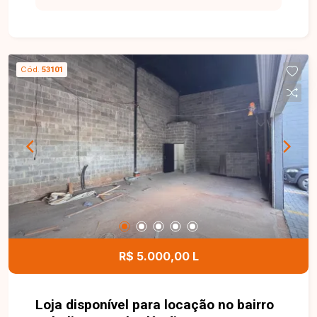
para negócios. Loja comercial com
aproximadamente 62m² de área construída,
localizada em via de grande fluxo,
proporcionando alta visibilidade para a empresa
Cód.
53101
e fácil acesso aos clientes. O imóvel conta com
porta automatizada, banheiro acessível e 03
vagas de estacionamento, oferecendo
praticidade e comodidade para clientes e
colaboradores. Entre em contato para mais
informações e agende uma visita para conhecer
esta excelente oportunidade comercial.
R$ 5.000,00 L
Loja disponível para locação no bairro