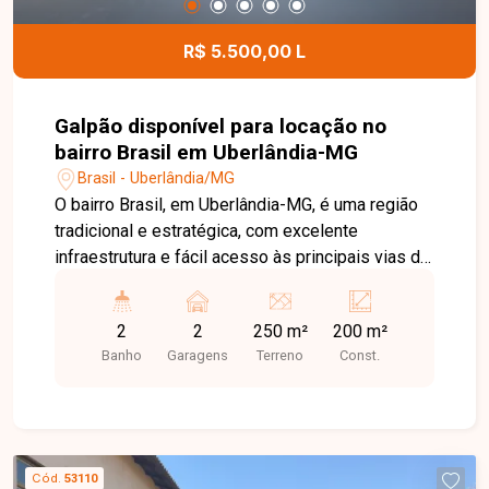
R$ 5.500,00 L
Galpão disponível para locação no
bairro Brasil em Uberlândia-MG
Brasil - Uberlândia/MG
O bairro Brasil, em Uberlândia-MG, é uma região
tradicional e estratégica, com excelente
infraestrutura e fácil acesso às principais vias da
cidade. Próximo ao Centro, conta com ampla
oferta de comércios, bancos, restaurantes,
2
2
250 m²
200 m²
escolas e serviços, sendo uma excelente
Banho
Garagens
Terreno
Const.
localização para empresas e atividades
comerciais. Ótimo galpão comercial com área
total de 250m², sendo aproximadamente 200m²
de área construída. O imóvel conta com
escritório, 02 banheiros, pé-direito de 4,5 metros
Cód.
53110