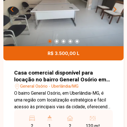
armário e box em blindex e 01 vaga de garagem.
O condomínio dispõe de elevador,
proporcionando mais conforto e praticidade aos
moradores. Entre em contato para mais
informações e agende uma visita para conhecer
este excelente apartamento mobiliado.
R$ 3.500,00 L
Casa comercial disponível para
locação no bairro General Osório em
Uberlândia-MG
General Osório - Uberlândia/MG
O bairro General Osório, em Uberlândia-MG, é
uma região com localização estratégica e fácil
acesso às principais vias da cidade, oferecendo
praticidade para empresas e profissionais. A
proximidade com comércios, serviços e outros
2
1
2
120 m²