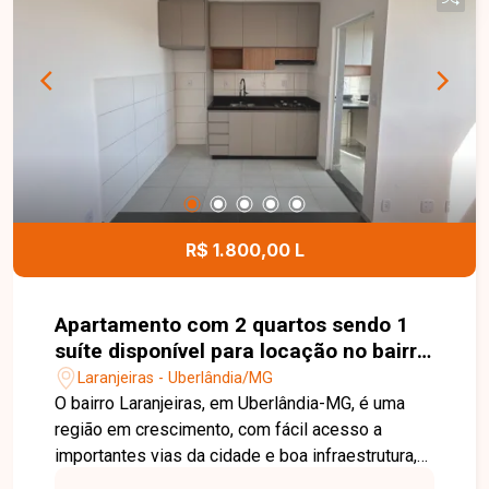
em estilo americana revestida com armários
planejados e balcão para refeições, área de
serviço integrada e 1 vaga de garagem. Não
perca a oportunidade de morar em um imóvel que
reúne conforto, funcionalidade e excelente
localização. Entre em contato com a Delta
Imóveis e agende sua visita para conhecer este
apartamento!
R$ 1.800,00 L
Apartamento com 2 quartos sendo 1
suíte disponível para locação no bairro
Laranjeiras em Uberlândia-MG
Laranjeiras - Uberlândia/MG
O bairro Laranjeiras, em Uberlândia-MG, é uma
região em crescimento, com fácil acesso a
importantes vias da cidade e boa infraestrutura,
além de proximidade com comércios e serviços.