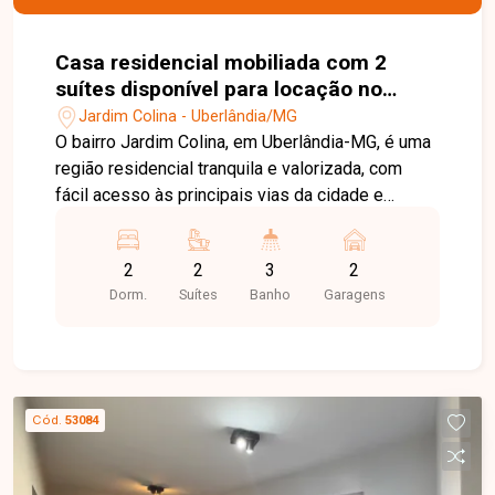
Casa residencial mobiliada com 2
suítes disponível para locação no
bairro Jardim Colina em Uberlândia-
Jardim Colina - Uberlândia/MG
MG
O bairro Jardim Colina, em Uberlândia-MG, é uma
região residencial tranquila e valorizada, com
fácil acesso às principais vias da cidade e
excelente infraestrutura. Próximo a
supermercados, escolas, farmácias e diversos
2
2
3
2
comércios, oferece praticidade, segurança e
Dorm.
Suítes
Banho
Garagens
qualidade de vida para toda a família. Linda casa
sobrado totalmente mobiliada, distribuída em
dois pavimentos. No 1º piso, o imóvel conta com
sala em 02 ambientes equipada com sofá,
rack/painel com TV, mesa com cadeiras e
Cód.
53084
cortinas, lavabo, cozinha com armários
planejados, bancada, geladeira, cooktop e
eletrodomésticos, além de área de serviço com