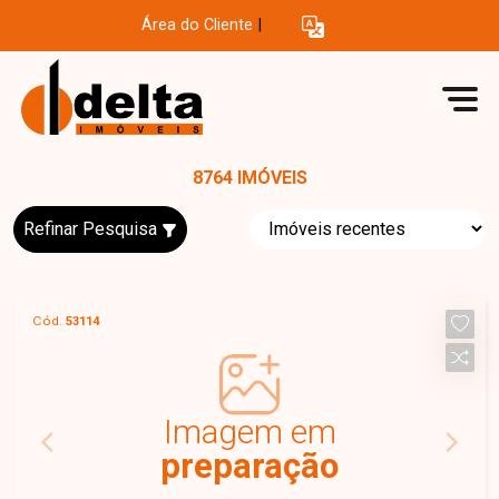
Área do Cliente
|
8764 IMÓVEIS
Refinar Pesquisa
Cód.
53114
Imagem em
preparação