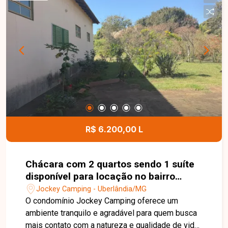
e portão com 3 metros de altura, oferecendo
praticidade e funcionalidade para diferentes
atividades. Possui ainda Habite-se, AVCB,
acessibilidade e documentação em ordem, além
de energia monofásica. Entre em contato para
mais informações e agende uma visita para
conhecer esta excelente oportunidade comercial.
R$ 6.200,00 L
Chácara com 2 quartos sendo 1 suíte
disponível para locação no bairro
Jockey Camping em Uberlândia-MG
Jockey Camping - Uberlândia/MG
O condomínio Jockey Camping oferece um
ambiente tranquilo e agradável para quem busca
mais contato com a natureza e qualidade de vida,