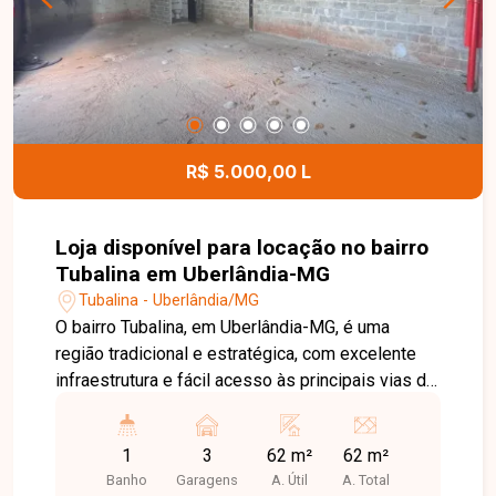
com 02 vagas de garagem na área residencial e
01 vaga na área comercial, proporcionando
excelente aproveitamento dos espaços para
diferentes finalidades. Entre em contato para
mais informações e agende uma visita para
conhecer esta excelente oportunidade.
R$ 5.000,00 L
Loja disponível para locação no bairro
Tubalina em Uberlândia-MG
Tubalina - Uberlândia/MG
O bairro Tubalina, em Uberlândia-MG, é uma
região tradicional e estratégica, com excelente
infraestrutura e fácil acesso às principais vias da
cidade. Localizado próximo a comércios,
supermercados, escolas, farmácias e diversos
1
3
62 m²
62 m²
serviços, oferece praticidade e grande fluxo de
Banho
Garagens
A. Útil
A. Total
pessoas e veículos, sendo uma excelente opção