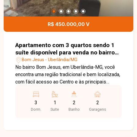
deste terreno.
R$ 450.000,00 V
Apartamento com 3 quartos sendo 1
suíte disponível para venda no bairro
Bom Jesus em Uberlândia-MG
Bom Jesus - Uberlândia/MG
No bairro Bom Jesus, em Uberlândia-MG, você
encontra uma região tradicional e bem localizada,
com fácil acesso ao Centro e às principais
avenidas da cidade, além de contar com ampla
infraestrutura de comércios, escolas,
3
1
2
2
supermercados, farmácias e diversos serviços,
Dorm.
Suite
Banho
Garagens
proporcionando praticidade e qualidade de vida.
Cobertura duplex disponível para venda,
composta por sala ampla, 3 quartos, sendo 1
suíte, banheiro social, cozinha, área de serviço e