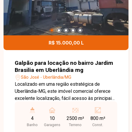
projeto, já vendida, servindo como referência do
padrão de acabamento. Esta é uma excelente
oportunidade para adquirir um imóvel novo em
uma localização privilegiada. Agende uma visita e
saiba mais sobre este empreendimento.
R$ 15.000,00 L
Galpão para locação no bairro Jardim
Brasilia em Uberlândia mg
São José - Uberlândia/MG
Localizado em uma região estratégica de
Uberlândia-MG, este imóvel comercial oferece
excelente localização, fácil acesso às principais
vias da cidade e grande potencial para empresas
que necessitam de amplo espaço operacional. A
4
10
2500 m²
800 m²
posição privilegiada, com acesso por duas ruas,
Banho
Garagens
Terreno
Const.
proporciona mais praticidade para logística,