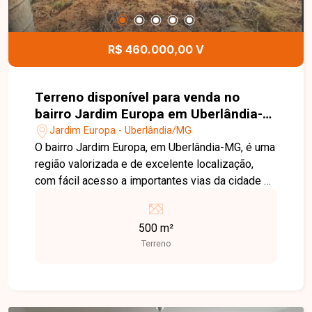
interfone e concertina, oferecendo segurança,
conforto e excelente padrão de acabamento. Esta
é uma excelente oportunidade para quem busca
R$ 460.000,00 V
uma casa completa, moderna e pronta para morar
em uma das regiões que mais crescem em
Uberlândia. Agende uma visita e venha conhecer
Terreno disponível para venda no
todos os detalhes deste imóvel.
bairro Jardim Europa em Uberlândia-
MG
Jardim Europa - Uberlândia/MG
O bairro Jardim Europa, em Uberlândia-MG, é uma
região valorizada e de excelente localização,
com fácil acesso a importantes vias da cidade e
proximidade de comércios, serviços e
instituições de ensino. A área oferece
500 m²
infraestrutura e praticidade para quem busca
Terreno
tranquilidade para morar, além de boas
perspectivas de valorização para investimento.
Excelente oportunidade para quem busca espaço
e praticidade. São dois terrenos juntos,