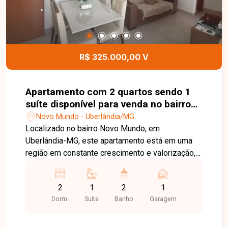
dia. Uma excelente oportunidade para quem
busca um apartamento pronto para morar, em uma
região em constante valorização de Uberlândia.
Entre em contato e agende sua visita!
R$ 325.000,00 V
Apartamento com 2 quartos sendo 1
suíte disponível para venda no bairro
Novo Mundo em Uberlândia-MG
Novo Mundo - Uberlândia/MG
Localizado no bairro Novo Mundo, em
Uberlândia-MG, este apartamento está em uma
região em constante crescimento e valorização,
com excelente infraestrutura e fácil acesso às
principais vias da cidade. Próximo a
2
1
2
1
supermercados, farmácias, academias, escolas e
Dorm.
Suite
Banho
Garagem
diversos comércios e serviços, oferece
praticidade, conforto e qualidade de vida para
toda a família. O imóvel possui aproximadamente