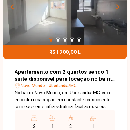
contato e agende sua visita!
R$ 1.700,00 L
Apartamento com 2 quartos sendo 1
suíte disponível para locação no bairro
Novo Mundo em Uberlândia-MG
Novo Mundo - Uberlândia/MG
No bairro Novo Mundo, em Uberlândia-MG, você
encontra uma região em constante crescimento,
com excelente infraestrutura, fácil acesso às
principais avenidas da cidade e proximidade com
supermercados, escolas, farmácias e diversos
2
1
2
1
comércios, proporcionando praticidade e