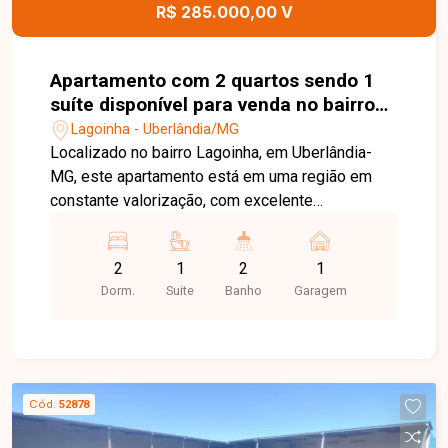
R$ 285.000,00 V
Apartamento com 2 quartos sendo 1
suíte disponível para venda no bairro
Lagoinha em Uberlândia-MG
Lagoinha - Uberlândia/MG
Localizado no bairro Lagoinha, em Uberlândia-
MG, este apartamento está em uma região em
constante valorização, com excelente
infraestrutura, fácil acesso às principais avenidas
da cidade e proximidade com supermercados,
2
1
2
1
escolas, farmácias e diversos comércios,
Dorm.
Suite
Banho
Garagem
proporcionando praticidade, conforto e qualidade
de vida. O imóvel possui 55,10 m² de área
privativa, distribuídos em sala, 02 quartos, sendo
01 suíte, banheiro social, cozinha, lavanderia e 01
vaga de garagem. Conta com armários planejados
Cód.
52878
nos quartos, banheiros e cozinha, oferecendo
ambientes funcionais, organizados e prontos