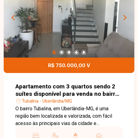
04 vagas de garagem. Na área externa, oferece
um agradável espaço gourmet com churrasqueira,
ideal para momentos de lazer e confraternização.
Esta é uma excelente oportunidade para quem
busca um imóvel funcional, confortável e pronto
para morar no bairro Jardim Patrícia. Agende uma
visita e venha conhecer todos os detalhes desta
casa.
R$ 750.000,00 V
Apartamento com 3 quartos sendo 2
suítes disponível para venda no bairro
Tubalina em Uberlândia-MG
Tubalina - Uberlândia/MG
O bairro Tubalina, em Uberlândia-MG, é uma
região bem localizada e valorizada, com fácil
acesso às principais vias da cidade e
proximidade ao Praia Clube. Conta com ampla