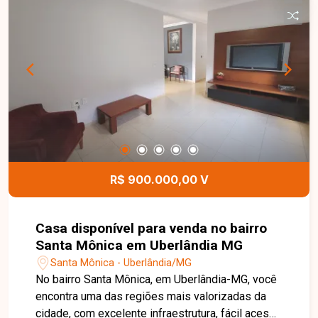
fundos, conta com uma edícula independente,
composta por 02 quartos, sala, cozinha, banheiro
e área de serviço, proporcionando uma excelente
opção para acomodar familiares ou gerar renda
com locação. Esta é uma excelente oportunidade
para quem busca um imóvel amplo, versátil e
bem localizado no bairro Jardim Canaã. Agende
uma visita e venha conhecer todos os detalhes
desta casa.
R$ 900.000,00 V
Casa disponível para venda no bairro
Santa Mônica em Uberlândia MG
Santa Mônica - Uberlândia/MG
No bairro Santa Mônica, em Uberlândia-MG, você
encontra uma das regiões mais valorizadas da
cidade, com excelente infraestrutura, fácil acesso