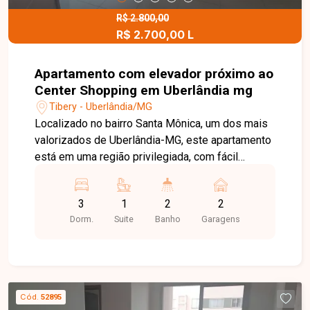
R$ 2.800,00
R$ 2.700,00 L
Apartamento com elevador próximo ao
Center Shopping em Uberlândia mg
Tibery - Uberlândia/MG
Localizado no bairro Santa Mônica, um dos mais
valorizados de Uberlândia-MG, este apartamento
está em uma região privilegiada, com fácil
acesso às principais avenidas da cidade e ampla
oferta de supermercados, escolas,
3
1
2
2
universidades, farmácias, restaurantes e
Dorm.
Suite
Banho
Garagens
diversos serviços. Uma excelente opção para
quem busca conforto, praticidade e qualidade de
vida em uma localização estratégica.
Apartamento em prédio com elevador, composto
por apenas 03 andares e 02 apartamentos por
Cód.
52895
andar, garantindo mais privacidade e