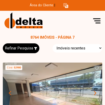
Área do Cliente
|
8764 IMÓVEIS - PÁGINA 7
Refinar Pesquisa
Cód.
52900