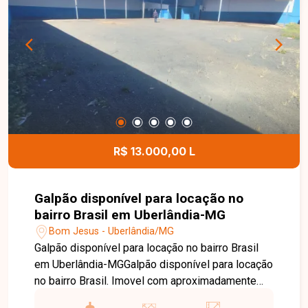
para morar. O condomínio possui água inclusa na
taxa condominial, proporcionando mais
comodidade e economia aos moradores. Esta é
uma excelente oportunidade para quem busca um
apartamento moderno, funcional e bem localizado
no bairro Lagoinha. Agende uma visita e venha
conhecer todos os detalhes deste imóvel.
R$ 13.000,00 L
Galpão disponível para locação no
bairro Brasil em Uberlândia-MG
Bom Jesus - Uberlândia/MG
Galpão disponível para locação no bairro Brasil
em Uberlândia-MGGalpão disponível para locação
no bairro Brasil. Imovel com aproximadamente
940m² de terreno e 400m² de área construida,