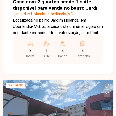
Casa com 2 quartos sendo 1 suíte
disponível para venda no bairro Jardim
Holanda em Uberlândia-MG
Jardim Holanda - Uberlândia/MG
Localizada no bairro Jardim Holanda, em
Uberlândia-MG, esta casa está em uma região em
constante crescimento e valorização, com fácil
acesso às principais vias da cidade e próxima a
supermercados, escolas, farmácias, comércios e
2
1
2
2
diversos serviços, proporcionando praticidade,
Dorm.
Suite
Banho
Garagens
conforto e qualidade de vida para toda a família.
O imóvel possui aproximadamente 71 m² de área
construída em um terreno de 125 m², distribuídos
em sala, 02 quartos, sendo 01 suíte, banheiro
social, cozinha, área de serviço e 02 vagas de
Cód.
52889
garagem. O projeto foi desenvolvido para
oferecer ambientes bem distribuídos, funcionais
e confortáveis, ideais para o dia a dia. O imóvel
encontra-se em fase de construção. As fotos
apresentadas são de uma casa com o mesmo