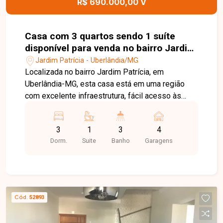
R$ 690.000,00 V
Casa com 3 quartos sendo 1 suíte
disponível para venda no bairro Jardim
Patrícia em Uberlândia-MG
Jardim Patrícia - Uberlândia/MG
Localizada no bairro Jardim Patrícia, em
Uberlândia-MG, esta casa está em uma região
com excelente infraestrutura, fácil acesso às
principais vias da cidade e próxima a
supermercados, escolas, farmácias, comércios e
3
1
3
4
diversos serviços, proporcionando praticidade,
Dorm.
Suite
Banho
Garagens
conforto e qualidade de vida para toda a família.
O imóvel conta com ambientes amplos e bem
distribuídos, dispondo de sala de estar com
jardim de inverno, sala de jantar, 03 quartos,
sendo 01 suíte, todos com armários planejados,
Cód.
52893
banheiro social, cozinha planejada com armários,
despensa, área de serviço, banheiro de apoio e