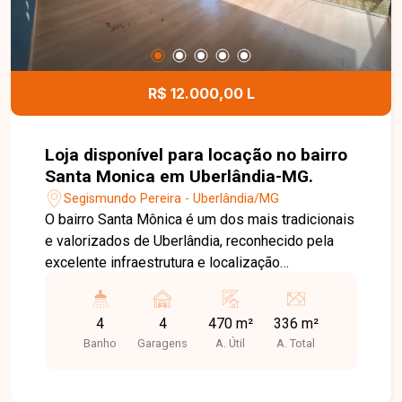
R$ 12.000,00 L
Loja disponível para locação no bairro
Santa Monica em Uberlândia-MG.
Segismundo Pereira - Uberlândia/MG
O bairro Santa Mônica é um dos mais tradicionais
e valorizados de Uberlândia, reconhecido pela
excelente infraestrutura e localização
estratégica. A região concentra grande fluxo de
pessoas, ampla variedade de comércios,
4
4
470 m²
336 m²
serviços, instituições de ensino e fácil acesso às
Banho
Garagens
A. Útil
A. Total
principais avenidas da cidade, tornando-se uma
excelente escolha para empresas que buscam
visibilidade e praticidade. Imóvel comercial de