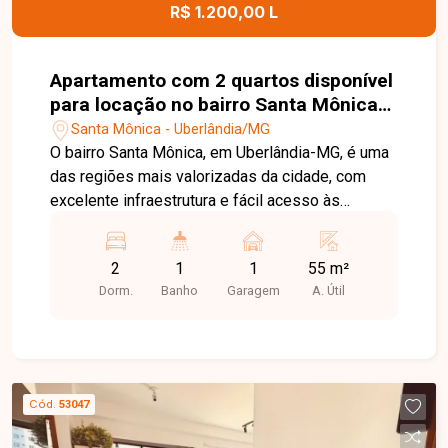
agende uma visita para conhecer este excelente
R$ 1.200,00 L
imóvel.
Apartamento com 2 quartos disponível
para locação no bairro Santa Mônica
em Uberlândia-MG
Santa Mônica - Uberlândia/MG
O bairro Santa Mônica, em Uberlândia-MG, é uma
das regiões mais valorizadas da cidade, com
excelente infraestrutura e fácil acesso às
principais avenidas. Próximo à UFU,
supermercados, escolas, farmácias, restaurantes
2
1
1
55 m²
e diversos comércios, oferece praticidade,
Dorm.
Banho
Garagem
A. Útil
conforto e qualidade de vida. Apartamento
disponível para locação com aproximadamente
55m² de área privativa, composto por sala de TV,
02 quartos, banheiro social com box em blindex,
cozinha com armários e 01 vaga de garagem
Cód.
53047
coberta. Uma excelente opção para quem busca
conforto e praticidade em uma das melhores