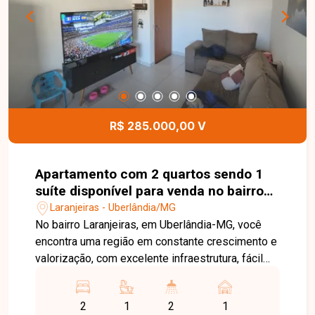
instalar ou expandir o seu negócio em uma
localização estratégica e de fácil acesso. Entre
em contato e agende sua visita!
R$ 285.000,00 V
Apartamento com 2 quartos sendo 1
suíte disponível para venda no bairro
Laranjeiras em Uberlândia-MG
Laranjeiras - Uberlândia/MG
No bairro Laranjeiras, em Uberlândia-MG, você
encontra uma região em constante crescimento e
valorização, com excelente infraestrutura, fácil
acesso às principais vias da cidade e
proximidade com supermercados, escolas,
2
1
2
1
farmácias e diversos comércios, proporcionando