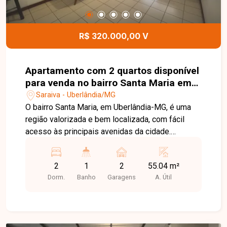
das regiões que mais crescem em Uberlândia.
Entre em contato e agende sua visita!
R$ 320.000,00 V
Apartamento com 2 quartos disponível
para venda no bairro Santa Maria em
Uberlândia-MG
Saraiva - Uberlândia/MG
O bairro Santa Maria, em Uberlândia-MG, é uma
região valorizada e bem localizada, com fácil
acesso às principais avenidas da cidade.
Próximo a supermercados, escolas, farmácias,
restaurantes e diversos comércios, oferece
2
1
2
55.04 m²
praticidade, conforto e qualidade de vida para
Dorm.
Banho
Garagens
A. Útil
seus moradores. Apartamento com ambientes
bem distribuídos, composto por sala ampla em
02 ambientes com acesso à sacada, 02 quartos
com armários planejados, banheiro social com