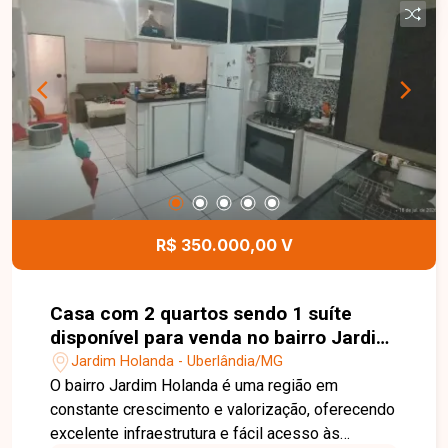
churrasqueira, pia e piscina aquecida com
hidromassagem, ideal para momentos de lazer e
confraternização. O imóvel conta ainda com
torneiras e chuveiros com aquecimento,
acabamento moderno e 04 vagas de garagem,
sendo 02 cobertas e 02 descobertas,
proporcionando conforto, sofisticação e
funcionalidade. Entre em contato para mais
informações e agende uma visita para conhecer
esta excelente oportunidade.
R$ 350.000,00 V
Casa com 2 quartos sendo 1 suíte
disponível para venda no bairro Jardim
Holanda em Uberlândia-MG
Jardim Holanda - Uberlândia/MG
O bairro Jardim Holanda é uma região em
constante crescimento e valorização, oferecendo
excelente infraestrutura e fácil acesso às