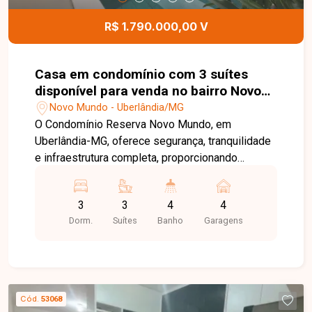
pátio externo poderá ser negociado
separadamente, proporcionando ainda mais
R$ 1.790.000,00 V
flexibilidade ao projeto. Entre em contato para
mais informações e agende uma visita para
conhecer esta excelente oportunidade comercial.
Casa em condomínio com 3 suítes
disponível para venda no bairro Novo
Mundo em Uberlândia-MG
Novo Mundo - Uberlândia/MG
O Condomínio Reserva Novo Mundo, em
Uberlândia-MG, oferece segurança, tranquilidade
e infraestrutura completa, proporcionando
conforto, lazer e qualidade de vida para toda a
família. Com localização privilegiada e fácil
3
3
4
4
acesso às principais vias da cidade, é uma
Dorm.
Suítes
Banho
Garagens
excelente opção para quem busca morar em um
condomínio de alto padrão. Casa com 174m² de
área construída em terreno de 295m², composta
por sala ampla, 03 suítes, sendo 01 suíte máster
com closet, banheiro social, cozinha com balcão,
Cód.
53068
área de serviço e excelente área gourmet com