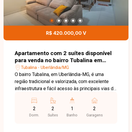
lar aconchegante em uma localização
privilegiada. Entre em contato com a Delta
Imóveis e agende sua visita. Nossa equipe está
pronta para apresentar todos os detalhes deste
imóvel e ajudar você a encontrar o imóvel ideal
R$ 420.000,00 V
para morar ou investir.
Apartamento com 2 suítes disponível
para venda no bairro Tubalina em
Uberlândia-MG
Tubalina - Uberlândia/MG
O bairro Tubalina, em Uberlândia-MG, é uma
região tradicional e valorizada, com excelente
infraestrutura e fácil acesso às principais vias da
cidade. Próximo a supermercados, escolas,
farmácias, restaurantes e diversos comércios,
2
2
1
2
oferece praticidade, conforto e qualidade de vida
Dorm.
Suítes
Banho
Garagens
para toda a família. Apartamento com
aproximadamente 87m² de área privativa,
composto por sala ampla e integrada, 02 suítes,