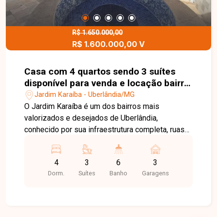
comodidade para toda a família. Uma excelente
oportunidade para morar em um apartamento
amplo e bem localizado em uma das regiões
R$ 1.650.000,00
R$ 1.600.000,00 V
mais desejadas de Uberlândia. Entre em contato
e agende sua visita!
Casa com 4 quartos sendo 3 suítes
disponível para venda e locação bairro
Jardim Karaíba em Uberlândia-MG
Jardim Karaíba - Uberlândia/MG
O Jardim Karaíba é um dos bairros mais
valorizados e desejados de Uberlândia,
conhecido por sua infraestrutura completa, ruas
arborizadas e excelente localização. A região
oferece fácil acesso às principais avenidas da
4
3
6
3
cidade, além de estar próxima a supermercados,
Dorm.
Suítes
Banho
Garagens
escolas, restaurantes, farmácias, academias e
diversos serviços, proporcionando conforto,
segurança e qualidade de vida. No pavimento
térreo, o imóvel dispõe de sala em 2 ambientes,