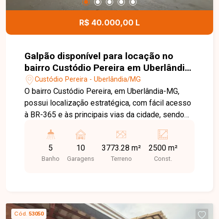
R$ 40.000,00 L
Galpão disponível para locação no
bairro Custódio Pereira em Uberlândia-
MG
Custódio Pereira - Uberlândia/MG
O bairro Custódio Pereira, em Uberlândia-MG,
possui localização estratégica, com fácil acesso
à BR-365 e às principais vias da cidade, sendo
uma excelente região para empresas que
necessitam de logística eficiente, mobilidade e
5
10
3773.28 m²
2500 m²
infraestrutura para grandes operações. Imóvel
Banho
Garagens
Terreno
Const.
comercial com aproximadamente 2.500m² de
área construída, constituído por 03 galpões
amplos, recepção, escritórios, copa, banheiros e
ampla área externa, oferecendo estrutura
completa para operações industriais, logísticas,
Cód.
53050