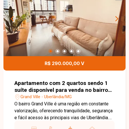
localizações da cidade. Entre em contato para
mais informações e agende uma visita para
conhecer este excelente imóvel.
R$ 290.000,00 V
Apartamento com 2 quartos sendo 1
suíte disponível para venda no bairro
Grand Ville em Uberlândia-MG
Grand Ville - Uberlândia/MG
O bairro Grand Ville é uma região em constante
valorização, oferecendo tranquilidade, segurança
e fácil acesso às principais vias de Uberlândia.
Próximo a supermercados, escolas, farmácias,