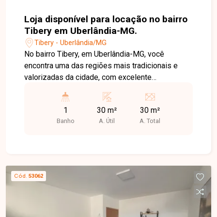
Loja disponível para locação no bairro
Tibery em Uberlândia-MG.
Tibery - Uberlândia/MG
No bairro Tibery, em Uberlândia-MG, você
encontra uma das regiões mais tradicionais e
valorizadas da cidade, com excelente
infraestrutura, grande fluxo de pessoas e fácil
acesso às principais avenidas, além de estar
1
30 m²
30 m²
próximo a comércios, bancos, supermercados e
Banho
A. Útil
A. Total
diversos serviços. Loja disponível para locação
com aproximadamente 30 m² de área construída.
O imóvel conta com amplo espaço principal, 1
cômodo que pode ser utilizado como escritório
ou depósito, 1 banheiro e cozinha com copa.
Cód.
53062
Possui pé-direito alto e excelente ventilação
natural, proporcionando um ambiente confortável
e funcional para diferentes tipos de atividades
comerciais. Uma excelente oportunidade para