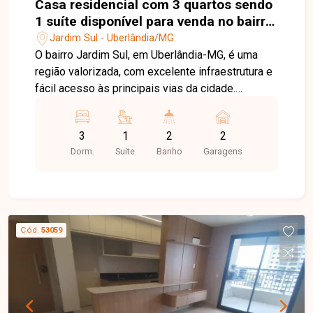
Casa residencial com 3 quartos sendo
1 suíte disponível para venda no bairro
Jardim Sul em Uberlândia-MG
Jardim Sul - Uberlândia/MG
O bairro Jardim Sul, em Uberlândia-MG, é uma
região valorizada, com excelente infraestrutura e
fácil acesso às principais vias da cidade.
Próximo a supermercados, escolas, farmácias,
restaurantes e diversos serviços, oferece
3
1
2
2
praticidade, conforto e qualidade de vida para
Dorm.
Suite
Banho
Garagens
toda a família. Casa com aproximadamente
100m² de área construída em terreno de 180m²,
composta por sala com pé-direito alto, painel
planejado e ampla janela, 03 quartos, sendo 01
suíte com móveis planejados, penteadeira com
Cód.
53059
iluminação em LED, espelhos e ar-condicionado,
banheiro social e banheiro da suíte com armários
planejados e chuveiros. A cozinha é completa,
equipada com móveis planejados, forno
embutido, cooktop, depurador de ar e lava-louças.