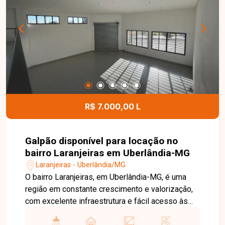
dispõe de portaria 24 horas, playground, quadra
esportiva e quiosque com churrasqueira,
proporcionando mais segurança, lazer e
comodidade para toda a família. Uma excelente
oportunidade para quem busca um apartamento
bem localizado, com condomínio completo e
ótimo custo-benefício. Entre em contato e
agende sua visita!
R$ 7.000,00 L
Galpão disponível para locação no
bairro Laranjeiras em Uberlândia-MG
Laranjeiras - Uberlândia/MG
O bairro Laranjeiras, em Uberlândia-MG, é uma
região em constante crescimento e valorização,
com excelente infraestrutura e fácil acesso às
principais vias da cidade. Localizado em avenida