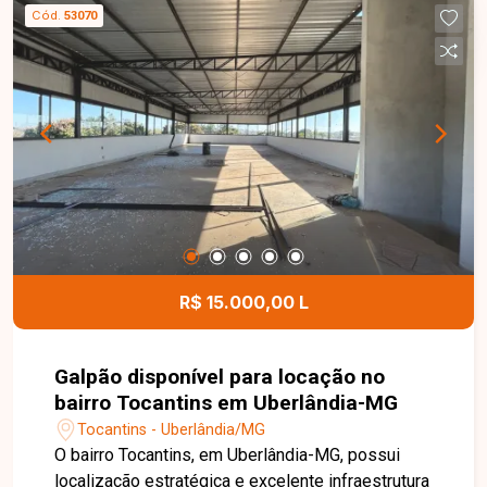
armário e box, cozinha com armários planejados
Cód.
53070
e área de serviço independente. O condomínio
conta com elevador e salão de festas,
proporcionando mais comodidade, segurança e
lazer para toda a família. Entre em contato para
mais informações e agende uma visita para
conhecer este excelente apartamento.
R$ 15.000,00 L
Galpão disponível para locação no
bairro Tocantins em Uberlândia-MG
Tocantins - Uberlândia/MG
O bairro Tocantins, em Uberlândia-MG, possui
localização estratégica e excelente infraestrutura