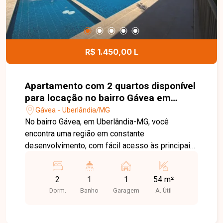
R$ 1.450,00 L
Apartamento com 2 quartos disponível
para locação no bairro Gávea em
Uberlândia-MG
Gávea - Uberlândia/MG
No bairro Gávea, em Uberlândia-MG, você
encontra uma região em constante
desenvolvimento, com fácil acesso às principais
vias da cidade e proximidade com
supermercados, escolas, farmácias e diversos
2
1
1
54 m²
comércios, proporcionando praticidade e
Dorm.
Banho
Garagem
A. Útil
qualidade de vida. Apartamento disponível para
locação com aproximadamente 54 m² de área
privativa. O imóvel conta com sala, cozinha com