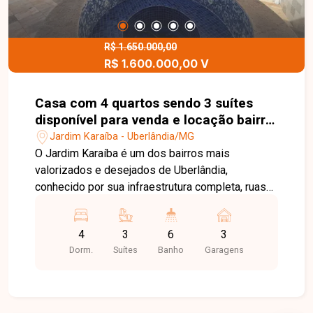
comodidade para toda a família. Uma excelente
oportunidade para morar em um apartamento
amplo e bem localizado em uma das regiões
R$ 1.650.000,00
R$ 1.600.000,00 V
mais desejadas de Uberlândia. Entre em contato
e agende sua visita!
Casa com 4 quartos sendo 3 suítes
disponível para venda e locação bairro
Jardim Karaíba em Uberlândia-MG
Jardim Karaíba - Uberlândia/MG
O Jardim Karaíba é um dos bairros mais
valorizados e desejados de Uberlândia,
conhecido por sua infraestrutura completa, ruas
arborizadas e excelente localização. A região
oferece fácil acesso às principais avenidas da
4
3
6
3
cidade, além de estar próxima a supermercados,
Dorm.
Suítes
Banho
Garagens
escolas, restaurantes, farmácias, academias e
diversos serviços, proporcionando conforto,
segurança e qualidade de vida. No pavimento
térreo, o imóvel dispõe de sala em 2 ambientes,