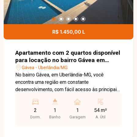
R$ 1.450,00 L
Apartamento com 2 quartos disponível
para locação no bairro Gávea em
Uberlândia-MG
Gávea - Uberlândia/MG
No bairro Gávea, em Uberlândia-MG, você
encontra uma região em constante
desenvolvimento, com fácil acesso às principais
vias da cidade e proximidade com
supermercados, escolas, farmácias e diversos
2
1
1
54 m²
comércios, proporcionando praticidade e
Dorm.
Banho
Garagem
A. Útil
qualidade de vida. Apartamento disponível para
locação com aproximadamente 54 m² de área
privativa. O imóvel conta com sala, cozinha com