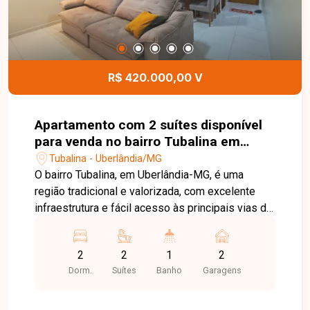
lar aconchegante em uma localização
privilegiada. Entre em contato com a Delta
Imóveis e agende sua visita. Nossa equipe está
pronta para apresentar todos os detalhes deste
imóvel e ajudar você a encontrar o imóvel ideal
R$ 420.000,00 V
para morar ou investir.
Apartamento com 2 suítes disponível
para venda no bairro Tubalina em
Uberlândia-MG
Tubalina - Uberlândia/MG
O bairro Tubalina, em Uberlândia-MG, é uma
região tradicional e valorizada, com excelente
infraestrutura e fácil acesso às principais vias da
cidade. Próximo a supermercados, escolas,
farmácias, restaurantes e diversos comércios,
2
2
1
2
oferece praticidade, conforto e qualidade de vida
Dorm.
Suítes
Banho
Garagens
para toda a família. Apartamento com
aproximadamente 87m² de área privativa,
composto por sala ampla e integrada, 02 suítes,