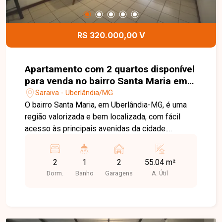
das regiões que mais crescem em Uberlândia.
Entre em contato e agende sua visita!
R$ 320.000,00 V
Apartamento com 2 quartos disponível
para venda no bairro Santa Maria em
Uberlândia-MG
Saraiva - Uberlândia/MG
O bairro Santa Maria, em Uberlândia-MG, é uma
região valorizada e bem localizada, com fácil
acesso às principais avenidas da cidade.
Próximo a supermercados, escolas, farmácias,
restaurantes e diversos comércios, oferece
2
1
2
55.04 m²
praticidade, conforto e qualidade de vida para
Dorm.
Banho
Garagens
A. Útil
seus moradores. Apartamento com ambientes
bem distribuídos, composto por sala ampla em
02 ambientes com acesso à sacada, 02 quartos
com armários planejados, banheiro social com