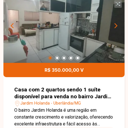
churrasqueira, pia e piscina aquecida com
hidromassagem, ideal para momentos de lazer e
confraternização. O imóvel conta ainda com
torneiras e chuveiros com aquecimento,
acabamento moderno e 04 vagas de garagem,
sendo 02 cobertas e 02 descobertas,
proporcionando conforto, sofisticação e
funcionalidade. Entre em contato para mais
informações e agende uma visita para conhecer
esta excelente oportunidade.
R$ 350.000,00 V
Casa com 2 quartos sendo 1 suíte
disponível para venda no bairro Jardim
Holanda em Uberlândia-MG
Jardim Holanda - Uberlândia/MG
O bairro Jardim Holanda é uma região em
constante crescimento e valorização, oferecendo
excelente infraestrutura e fácil acesso às