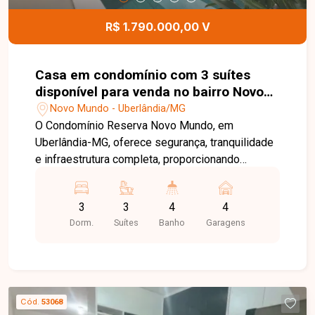
pátio externo poderá ser negociado
separadamente, proporcionando ainda mais
R$ 1.790.000,00 V
flexibilidade ao projeto. Entre em contato para
mais informações e agende uma visita para
conhecer esta excelente oportunidade comercial.
Casa em condomínio com 3 suítes
disponível para venda no bairro Novo
Mundo em Uberlândia-MG
Novo Mundo - Uberlândia/MG
O Condomínio Reserva Novo Mundo, em
Uberlândia-MG, oferece segurança, tranquilidade
e infraestrutura completa, proporcionando
conforto, lazer e qualidade de vida para toda a
família. Com localização privilegiada e fácil
3
3
4
4
acesso às principais vias da cidade, é uma
Dorm.
Suítes
Banho
Garagens
excelente opção para quem busca morar em um
condomínio de alto padrão. Casa com 174m² de
área construída em terreno de 295m², composta
por sala ampla, 03 suítes, sendo 01 suíte máster
com closet, banheiro social, cozinha com balcão,
Cód.
53068
área de serviço e excelente área gourmet com