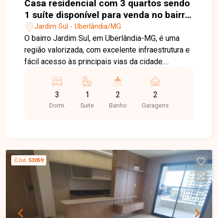
Casa residencial com 3 quartos sendo
1 suíte disponível para venda no bairro
Jardim Sul em Uberlândia-MG
Jardim Sul - Uberlândia/MG
O bairro Jardim Sul, em Uberlândia-MG, é uma
região valorizada, com excelente infraestrutura e
fácil acesso às principais vias da cidade.
Próximo a supermercados, escolas, farmácias,
restaurantes e diversos serviços, oferece
3
1
2
2
praticidade, conforto e qualidade de vida para
Dorm.
Suite
Banho
Garagens
toda a família. Casa com aproximadamente
100m² de área construída em terreno de 180m²,
composta por sala com pé-direito alto, painel
planejado e ampla janela, 03 quartos, sendo 01
suíte com móveis planejados, penteadeira com
Cód.
53059
iluminação em LED, espelhos e ar-condicionado,
banheiro social e banheiro da suíte com armários
planejados e chuveiros. A cozinha é completa,
equipada com móveis planejados, forno
embutido, cooktop, depurador de ar e lava-louças.