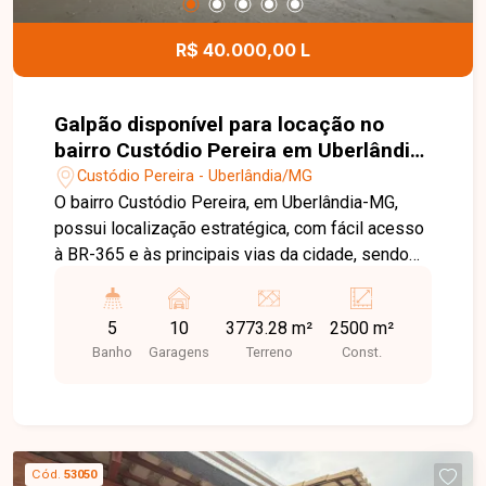
R$ 40.000,00 L
Galpão disponível para locação no
bairro Custódio Pereira em Uberlândia-
MG
Custódio Pereira - Uberlândia/MG
O bairro Custódio Pereira, em Uberlândia-MG,
possui localização estratégica, com fácil acesso
à BR-365 e às principais vias da cidade, sendo
uma excelente região para empresas que
necessitam de logística eficiente, mobilidade e
5
10
3773.28 m²
2500 m²
infraestrutura para grandes operações. Imóvel
Banho
Garagens
Terreno
Const.
comercial com aproximadamente 2.500m² de
área construída, constituído por 03 galpões
amplos, recepção, escritórios, copa, banheiros e
ampla área externa, oferecendo estrutura
completa para operações industriais, logísticas,
Cód.
53050