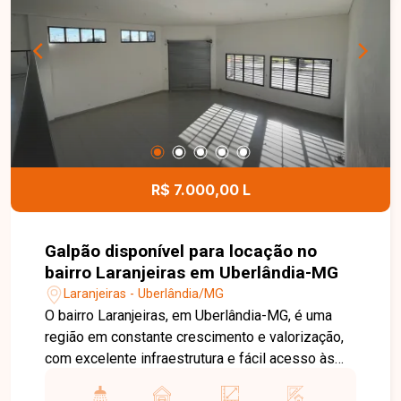
dispõe de portaria 24 horas, playground, quadra
esportiva e quiosque com churrasqueira,
proporcionando mais segurança, lazer e
comodidade para toda a família. Uma excelente
oportunidade para quem busca um apartamento
bem localizado, com condomínio completo e
ótimo custo-benefício. Entre em contato e
agende sua visita!
R$ 7.000,00 L
Galpão disponível para locação no
bairro Laranjeiras em Uberlândia-MG
Laranjeiras - Uberlândia/MG
O bairro Laranjeiras, em Uberlândia-MG, é uma
região em constante crescimento e valorização,
com excelente infraestrutura e fácil acesso às
principais vias da cidade. Localizado em avenida