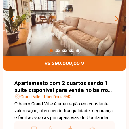
localizações da cidade. Entre em contato para
mais informações e agende uma visita para
conhecer este excelente imóvel.
R$ 290.000,00 V
Apartamento com 2 quartos sendo 1
suíte disponível para venda no bairro
Grand Ville em Uberlândia-MG
Grand Ville - Uberlândia/MG
O bairro Grand Ville é uma região em constante
valorização, oferecendo tranquilidade, segurança
e fácil acesso às principais vias de Uberlândia.
Próximo a supermercados, escolas, farmácias,