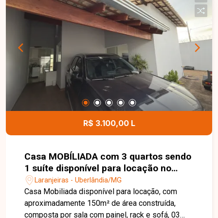
centros de distribuição, armazenagem ou
empresas de grande porte. Sua localização
privilegiada, com rápido acesso à Rodovia BR-
365, proporciona praticidade e eficiência para as
atividades comerciais. Entre em contato para
mais informações e agende uma visita para
conhecer esta excelente oportunidade comercial.
R$ 3.100,00 L
Casa MOBÍLIADA com 3 quartos sendo
1 suíte disponível para locação no
bairro Laranjeiras em Uberlândia-MG
Laranjeiras - Uberlândia/MG
Casa Mobiliada disponível para locação, com
aproximadamente 150m² de área construída,
composta por sala com painel, rack e sofá, 03