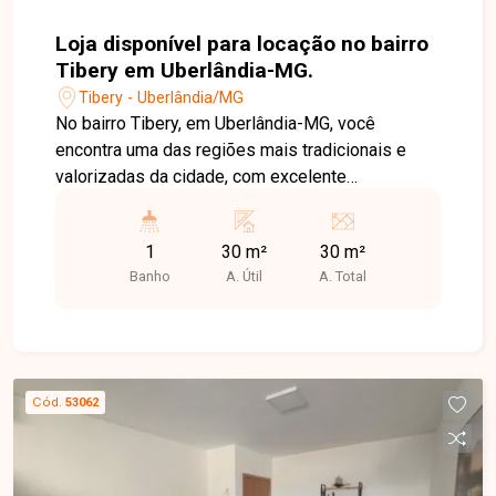
Loja disponível para locação no bairro
Tibery em Uberlândia-MG.
Tibery - Uberlândia/MG
No bairro Tibery, em Uberlândia-MG, você
encontra uma das regiões mais tradicionais e
valorizadas da cidade, com excelente
infraestrutura, grande fluxo de pessoas e fácil
acesso às principais avenidas, além de estar
1
30 m²
30 m²
próximo a comércios, bancos, supermercados e
Banho
A. Útil
A. Total
diversos serviços. Loja disponível para locação
com aproximadamente 30 m² de área construída.
O imóvel conta com amplo espaço principal, 1
cômodo que pode ser utilizado como escritório
ou depósito, 1 banheiro e cozinha com copa.
Cód.
53062
Possui pé-direito alto e excelente ventilação
natural, proporcionando um ambiente confortável
e funcional para diferentes tipos de atividades
comerciais. Uma excelente oportunidade para