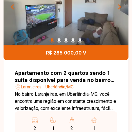
instalar ou expandir o seu negócio em uma
localização estratégica e de fácil acesso. Entre
em contato e agende sua visita!
R$ 285.000,00 V
Apartamento com 2 quartos sendo 1
suíte disponível para venda no bairro
Laranjeiras em Uberlândia-MG
Laranjeiras - Uberlândia/MG
No bairro Laranjeiras, em Uberlândia-MG, você
encontra uma região em constante crescimento e
valorização, com excelente infraestrutura, fácil
acesso às principais vias da cidade e
proximidade com supermercados, escolas,
2
1
2
1
farmácias e diversos comércios, proporcionando