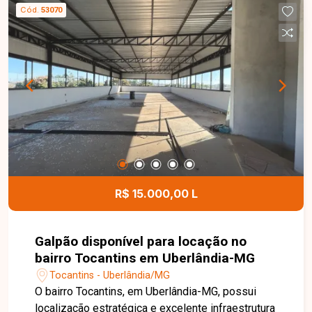
armário e box, cozinha com armários planejados
Cód.
53070
e área de serviço independente. O condomínio
conta com elevador e salão de festas,
proporcionando mais comodidade, segurança e
lazer para toda a família. Entre em contato para
mais informações e agende uma visita para
conhecer este excelente apartamento.
R$ 15.000,00 L
Galpão disponível para locação no
bairro Tocantins em Uberlândia-MG
Tocantins - Uberlândia/MG
O bairro Tocantins, em Uberlândia-MG, possui
localização estratégica e excelente infraestrutura