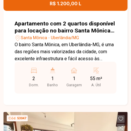
agende uma visita para conhecer este excelente
R$ 1.200,00 L
imóvel.
Apartamento com 2 quartos disponível
para locação no bairro Santa Mônica
em Uberlândia-MG
Santa Mônica - Uberlândia/MG
O bairro Santa Mônica, em Uberlândia-MG, é uma
das regiões mais valorizadas da cidade, com
excelente infraestrutura e fácil acesso às
principais avenidas. Próximo à UFU,
supermercados, escolas, farmácias, restaurantes
2
1
1
55 m²
e diversos comércios, oferece praticidade,
Dorm.
Banho
Garagem
A. Útil
conforto e qualidade de vida. Apartamento
disponível para locação com aproximadamente
55m² de área privativa, composto por sala de TV,
02 quartos, banheiro social com box em blindex,
cozinha com armários e 01 vaga de garagem
Cód.
53047
coberta. Uma excelente opção para quem busca
conforto e praticidade em uma das melhores