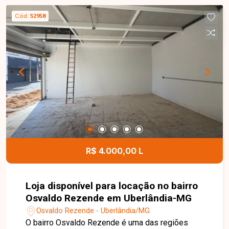
comerciais. Localizada na Avenida João Pessoa,
Cód.
52958
em ponto de grande visibilidade e próxima ao
Terminal Central, proporcionando excelente fluxo
de clientes e fácil acesso. Entre em contato com
a Delta Imóveis e agende uma visita. Nossa
equipe está pronta para apresentar todos os
detalhes deste imóvel e ajudar você a encontrar o
espaço ideal para o seu negócio.
R$ 4.000,00 L
Loja disponível para locação no bairro
Osvaldo Rezende em Uberlândia-MG
Osvaldo Rezende - Uberlândia/MG
O bairro Osvaldo Rezende é uma das regiões