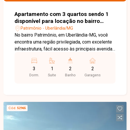
Apartamento com 3 quartos sendo 1
disponível para locação no bairro
Patrimônio em Uberlândia-MG
Patrimônio - Uberlândia/MG
No bairro Patrimônio, em Uberlândia-MG, você
encontra uma região privilegiada, com excelente
infraestrutura, fácil acesso às principais avenidas
da cidade e proximidade com a UFU,
supermercados, escolas, farmácias e diversos
3
1
2
2
comércios, proporcionando praticidade e
Dorm.
Suite
Banho
Garagens
qualidade de vida. Apartamento disponível para
locação em excelente localização, composto por
sala ampla com sacada, 3 quartos, sendo 1 suíte
com armários planejados, banheiro social,
cozinha com armários, área de serviço e 1 vaga
Cód.
52965
de garagem. O imóvel oferece ambientes
amplos, bem distribuídos e funcionais, ideal para
quem busca conforto e praticidade no dia a dia.