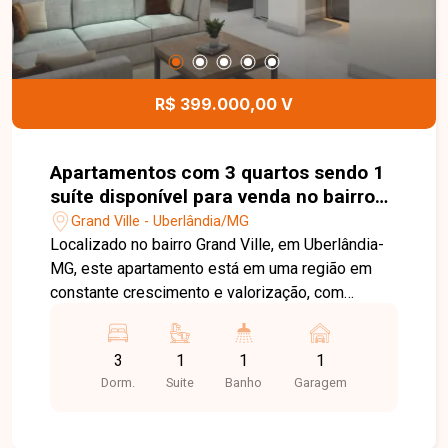
R$ 399.000,00 V
Apartamentos com 3 quartos sendo 1
suíte disponível para venda no bairro
Grand Ville em Uberlândia-MG
Grand Ville - Uberlândia/MG
Localizado no bairro Grand Ville, em Uberlândia-
MG, este apartamento está em uma região em
constante crescimento e valorização, com
excelente infraestrutura e fácil acesso às
principais vias da cidade. Próximo a
3
1
1
1
supermercados, escolas, farmácias, academias e
Dorm.
Suite
Banho
Garagem
diversos comércios e serviços, o bairro oferece
praticidade, conforto e qualidade de vida para
toda a família. O imóvel possui aproximadamente