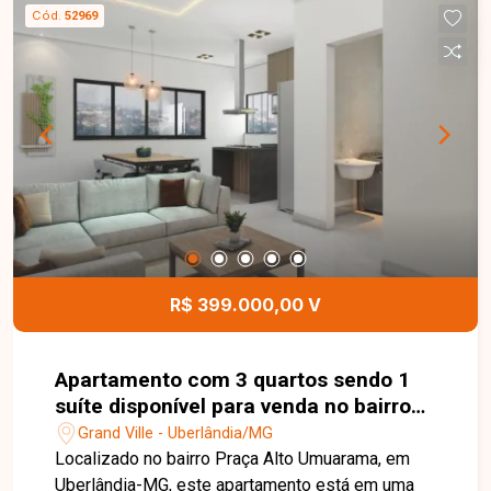
02 ambientes, 03 quartos, sendo 01 suíte,
Cód.
52969
banheiro social, cozinha funcional e área de
serviço. Os ambientes são bem planejados e
proporcionam excelente aproveitamento dos
espaços, oferecendo conforto e praticidade para
o dia a dia. Esta é uma excelente oportunidade
para quem busca um apartamento moderno,
funcional e bem localizado no bairro Grand Ville.
Agende uma visita e venha conhecer todos os
detalhes deste imóvel.
R$ 399.000,00 V
Apartamento com 3 quartos sendo 1
suíte disponível para venda no bairro
Praça Alto Umuarama em Uberlândia-
Grand Ville - Uberlândia/MG
MG
Localizado no bairro Praça Alto Umuarama, em
Uberlândia-MG, este apartamento está em uma