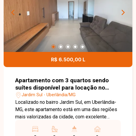
dos seus sonhos em uma das regiões que mais
se valorizam em Uberlândia. Entre em contato e
agende sua visita!
R$ 6.500,00 L
Apartamento com 3 quartos sendo
suítes disponível para locação no
bairro Jardim Sul em Uberlândia - MG
Jardim Sul - Uberlândia/MG
Localizado no bairro Jardim Sul, em Uberlândia-
MG, este apartamento está em uma das regiões
mais valorizadas da cidade, com excelente
infraestrutura, fácil acesso às principais vias e
proximidade com supermercados, escolas,