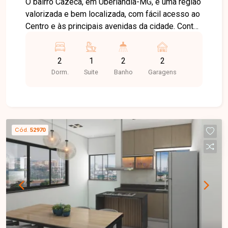
O bairro Cazeca, em Uberlândia-MG, é uma região
valorizada e bem localizada, com fácil acesso ao
Centro e às principais avenidas da cidade. Conta
com ampla infraestrutura de comércios,
supermercados, escolas, farmácias e diversos
2
1
2
2
serviços, oferecendo praticidade e qualidade de
Dorm.
Suite
Banho
Garagens
vida. Apartamento com excelente acabamento,
moderno e muito bem distribuído. O imóvel
dispõe de sala de visitas integrada à sala de
jantar, equipada com painel para TV e ventilador
de teto, 02 quartos, sendo 01 suíte com closet,
Cód.
52970
armários planejados e varanda, além de banheiro
social. A suíte possui banheiro com box em vidro
temperado, armário sob a pia e espelho. A
cozinha é planejada, equipada com armários,
forno, cooktop e bancada, além de lavanderia
independente. A varanda gourmet, com acesso
pela sala e pela cozinha, conta com armários
planejados, proporcionando um ambiente ideal