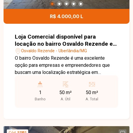
R$ 4.000,00 L
Loja Comercial disponível para
locação no bairro Osvaldo Rezende em
Uberlândia-MG
Osvaldo Rezende - Uberlândia/MG
O bairro Osvaldo Rezende é uma excelente
opção para empresas e empreendedores que
buscam uma localização estratégica em
Uberlândia. Com fácil acesso ao Centro e às
principais avenidas da cidade, a região possui
1
50 m²
50 m²
intenso fluxo de pessoas, ampla oferta de
Banho
A. Útil
A. Total
comércios e serviços, além de estar próxima ao
Terminal Central, proporcionando praticidade e
grande visibilidade para o seu negócio. Loja
comercial com aproximadamente 50 m² de área,
composta por amplo espaço interno e 1 banheiro.
Cód.
52951