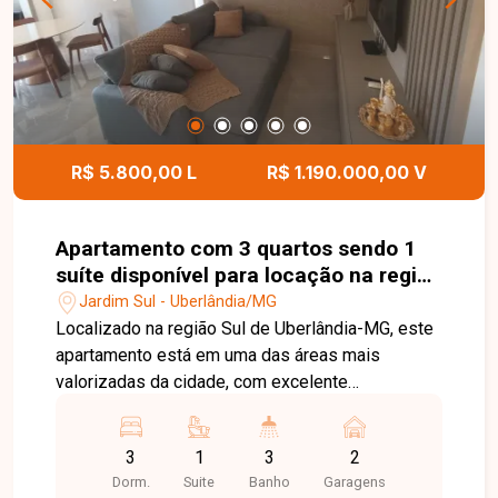
comodidade, praticidade e lazer aos moradores.
Entre em contato com a Delta Imóveis e agende
sua visita. Nossa equipe está pronta para
apresentar todos os detalhes deste imóvel e
ajudar você a encontrar a oportunidade ideal para
morar ou investir.
R$ 5.800,00 L
R$ 1.190.000,00 V
Apartamento com 3 quartos sendo 1
suíte disponível para locação na região
Sul de Uberlândia-MG
Jardim Sul - Uberlândia/MG
Localizado na região Sul de Uberlândia-MG, este
apartamento está em uma das áreas mais
valorizadas da cidade, com excelente
infraestrutura, fácil acesso às principais avenidas
e proximidade com supermercados, escolas,
3
1
3
2
farmácias, restaurantes, academias e diversos
Dorm.
Suite
Banho
Garagens
comércios e serviços, proporcionando conforto,