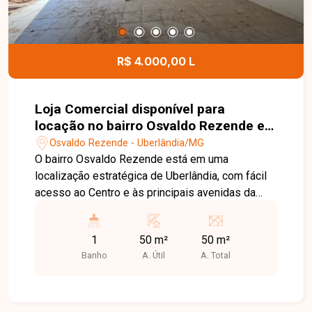
R$ 4.000,00 L
Loja Comercial disponível para
locação no bairro Osvaldo Rezende em
Uberlândia-MG
Osvaldo Rezende - Uberlândia/MG
O bairro Osvaldo Rezende está em uma
localização estratégica de Uberlândia, com fácil
acesso ao Centro e às principais avenidas da
cidade. A região possui grande fluxo de pessoas
e veículos, além de ampla variedade de
1
50 m²
50 m²
comércios, serviços e transporte público, sendo
Banho
A. Útil
A. Total
uma excelente opção para instalação do seu
negócio. Loja comercial com aproximadamente
50 m², composta por amplo espaço interno e 1
banheiro, ideal para diversos segmentos