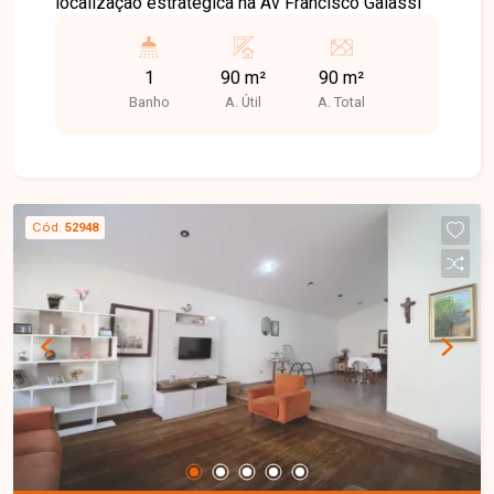
localização estratégica na Av Francisco Galassi
1
90 m²
90 m²
Banho
A. Útil
A. Total
Cód.
52948