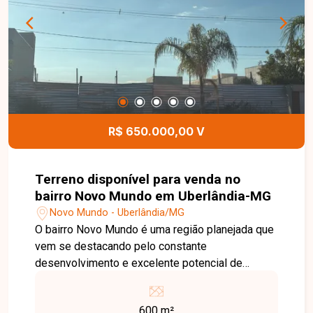
Uma excelente oportunidade para morar em uma
das regiões mais valorizadas de Uberlândia.
Entre em contato e agende sua visita!
R$ 650.000,00 V
Terreno disponível para venda no
bairro Novo Mundo em Uberlândia-MG
Novo Mundo - Uberlândia/MG
O bairro Novo Mundo é uma região planejada que
vem se destacando pelo constante
desenvolvimento e excelente potencial de
valorização. Com infraestrutura completa, ruas
tranquilas, áreas de lazer e fácil acesso às
600 m²