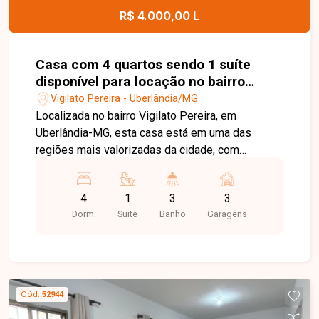
R$ 4.000,00 L
Casa com 4 quartos sendo 1 suíte
disponível para locação no bairro
Vigilato Pereira em Uberlândia-MG.
Vigilato Pereira - Uberlândia/MG
Localizada no bairro Vigilato Pereira, em
Uberlândia-MG, esta casa está em uma das
regiões mais valorizadas da cidade, com
excelente infraestrutura, fácil acesso às
principais vias e proximidade com
4
1
3
3
supermercados, escolas, farmácias, restaurantes
Dorm.
Suite
Banho
Garagens
e diversos comércios e serviços, proporcionando
praticidade, conforto e qualidade de vida. O
imóvel possui aproximadamente 225 m² de área
construída em um terreno de 300 m². Conta com
sala ampla em 02 ambientes, sala de TV, 04
Cód.
52944
quartos, sendo 01 suíte e 03 deles com armários