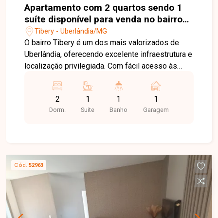
Apartamento com 2 quartos sendo 1
suíte disponível para venda no bairro
Tibery em Uberlândia-MG
Tibery - Uberlândia/MG
O bairro Tibery é um dos mais valorizados de
Uberlândia, oferecendo excelente infraestrutura e
localização privilegiada. Com fácil acesso às
principais vias da cidade, está próximo ao Center
Shopping, supermercados, escolas, farmácias,
2
1
1
1
academias, restaurantes e diversos serviços,
Dorm.
Suite
Banho
Garagem
proporcionando praticidade e qualidade de vida.
Sala ampla com painel e sacada, 2 quartos com
armários planejados, sendo 1 suíte, banheiro
social com box em vidro e armário, cozinha
planejada, área de serviço e 1 vaga de garagem.
Cód.
52963
Os ambientes são bem distribuídos,
proporcionando conforto e funcionalidade para o
dia a dia. O condomínio oferece salão de festas
com espaço gourmet e churrasqueira, espaço
office e 2 elevadores, garantindo mais