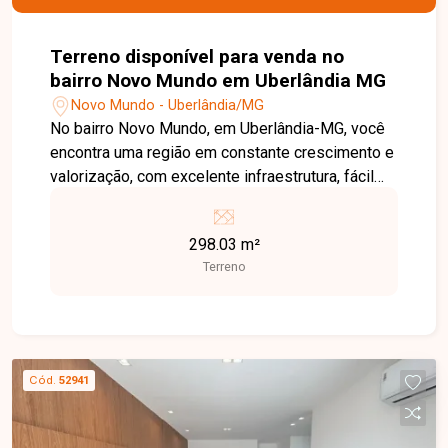
Terreno disponível para venda no
bairro Novo Mundo em Uberlândia MG
Novo Mundo - Uberlândia/MG
No bairro Novo Mundo, em Uberlândia-MG, você
encontra uma região em constante crescimento e
valorização, com excelente infraestrutura, fácil
acesso às principais avenidas da cidade e
grande potencial de investimento, além de estar
298.03 m²
próxima a supermercados, escolas, farmácias e
Terreno
diversos comércios. Terreno disponível para
venda no Reserva Novo Mundo, com excelente
localização dentro do loteamento. O lote possui
aproximadamente 12,20 metros de frente por 25
metros de profundidade, oferecendo ótima
Cód.
52941
configuração para a construção de um projeto
residencial moderno e funcional. Uma excelente
oportunidade para investir ou construir o imóvel