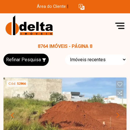
Área do Cliente
|
8764 IMÓVEIS - PÁGINA 8
Refinar Pesquisa
Cód.
52866