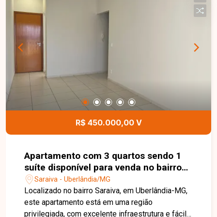
equipada com armário e box, banheiro social com
armário e box, cozinha com armários, lavanderia e
2 vagas de garagem. Os ambientes são bem
distribuídos e planejados para oferecer
funcionalidade e conforto no dia a dia. Uma
excelente oportunidade para quem busca um
imóvel completo, bem localizado e pronto para
morar. Entre em contato para mais informações e
agende sua visita!
R$ 450.000,00 V
Apartamento com 3 quartos sendo 1
suíte disponível para venda no bairro
Saraiva em Uberlândia-MG.
Saraiva - Uberlândia/MG
Localizado no bairro Saraiva, em Uberlândia-MG,
este apartamento está em uma região
privilegiada, com excelente infraestrutura e fácil