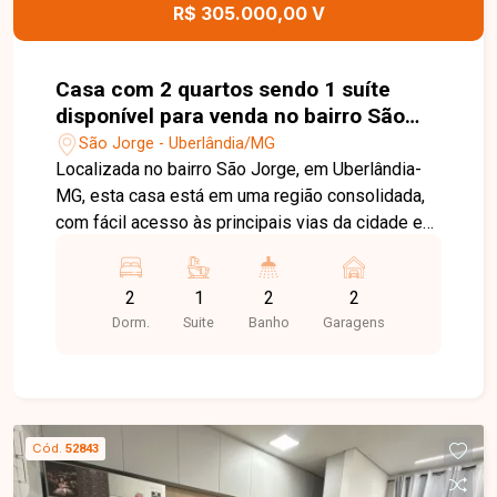
R$ 305.000,00 V
Casa com 2 quartos sendo 1 suíte
disponível para venda no bairro São
Jorge em Uberlândia-MG
São Jorge - Uberlândia/MG
Localizada no bairro São Jorge, em Uberlândia-
MG, esta casa está em uma região consolidada,
com fácil acesso às principais vias da cidade e
próxima a supermercados, escolas, farmácias,
comércios e diversos serviços, proporcionando
2
1
2
2
praticidade, conforto e qualidade de vida. O
Dorm.
Suite
Banho
Garagens
imóvel é uma casa geminada com 65 m² de área
construída em um terreno de 125 m² de área
privativa. Conta com sala de TV, 02 quartos,
sendo 01 suíte, banheiro social, cozinha
americana com bancada em granito e ambientes
Cód.
52843
planejados para oferecer funcionalidade e
excelente aproveitamento dos espaços. O