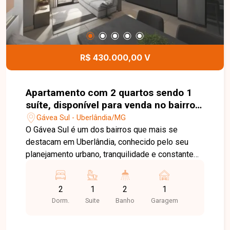
funcional, totalmente reformado e muito bem
localizado no bairro Osvaldo Rezende. Agende
uma visita e venha conhecer todos os detalhes
deste imóvel.
R$ 430.000,00 V
Apartamento com 2 quartos sendo 1
suíte, disponível para venda no bairro
Gávea Sul em Uberlândia-MG
Gávea Sul - Uberlândia/MG
O Gávea Sul é um dos bairros que mais se
destacam em Uberlândia, conhecido pelo seu
planejamento urbano, tranquilidade e constante
valorização. A região oferece fácil acesso às
principais vias da cidade, além de contar com
2
1
2
1
uma ampla rede de comércios, supermercados,
Dorm.
Suite
Banho
Garagem
escolas, academias e serviços, proporcionando
praticidade e qualidade de vida aos moradores. O
apartamento conta com 52 ², sendo sala ampla