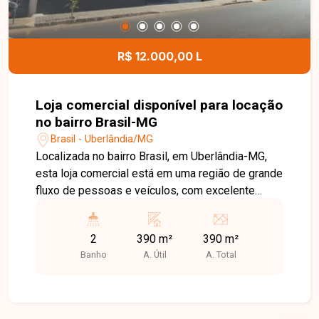
área de lazer no bairro Aclimação. Agende uma
visita e venha conhecer todos os detalhes deste
imóvel.
R$ 12.000,00 L
Loja comercial disponível para locação
no bairro Brasil-MG
Brasil - Uberlândia/MG
Localizada no bairro Brasil, em Uberlândia-MG,
esta loja comercial está em uma região de grande
fluxo de pessoas e veículos, com excelente
visibilidade e fácil acesso. Cercada por diversos
comércios e serviços, oferece uma localização
2
390 m²
390 m²
estratégica para empresas que buscam destaque
Banho
A. Útil
A. Total
e praticidade. O imóvel possui aproximadamente
390 m² de área construída e está localizado em
uma esquina, proporcionando ampla exposição
comercial. Conta com fachada totalmente em