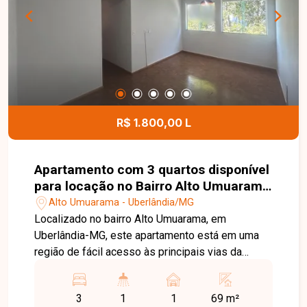
festas e câmeras de segurança, garantindo mais
conforto, lazer e tranquilidade aos moradores.
Agende sua visita e venha conhecer este
excelente apartamento. Uma ótima oportunidade
para morar ou investir em uma região valorizada,
com toda a infraestrutura que você e sua família
merecem.
R$ 1.800,00 L
Apartamento com 3 quartos disponível
para locação no Bairro Alto Umuarama
em Uberlândia-MG
Alto Umuarama - Uberlândia/MG
Localizado no bairro Alto Umuarama, em
Uberlândia-MG, este apartamento está em uma
região de fácil acesso às principais vias da
cidade, próximo ao Aeroporto, supermercados,
escolas, farmácias, comércios e diversos
3
1
1
69 m²
serviços, proporcionando praticidade e conforto