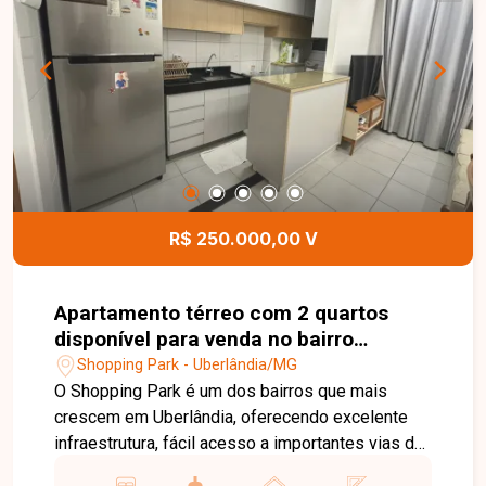
acabamento é de muito bom gosto, valorizando o
conforto, a praticidade e a modernidade do
imóvel. Esta é uma excelente oportunidade para
quem busca uma casa nova, funcional e bem
localizada no bairro São Jorge. Agende uma
visita e venha conhecer todos os detalhes deste
imóvel.
R$ 250.000,00 V
Apartamento térreo com 2 quartos
disponível para venda no bairro
Shopping Park em Uberlândia-MG
Shopping Park - Uberlândia/MG
O Shopping Park é um dos bairros que mais
crescem em Uberlândia, oferecendo excelente
infraestrutura, fácil acesso a importantes vias da
cidade e uma ampla variedade de comércios e