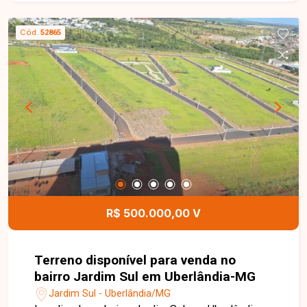
m² de área total e apresenta ótima topografia,
proporcionando excelentes possibilidades para a
Cód.
52865
construção de uma residência de alto padrão ou
para um empreendimento imobiliário. Sua
localização privilegiada dentro do bairro favorece
projetos modernos, funcionais e com excelente
aproveitamento do terreno. Esta é uma excelente
oportunidade para quem deseja construir o
imóvel dos sonhos ou investir em uma região
com grande potencial de crescimento e
valorização. Agende uma visita e venha conhecer
todos os detalhes deste excelente terreno no
bairro Verde Umuarama.
R$ 500.000,00 V
Terreno disponível para venda no
bairro Jardim Sul em Uberlândia-MG
Jardim Sul - Uberlândia/MG