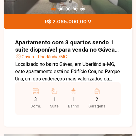
conhecer todos os detalhes deste terreno.
R$ 2.065.000,00 V
Apartamento com 3 quartos sendo 1
suíte disponível para venda no Gávea
em Uberlândia/MG
Gávea - Uberlândia/MG
Localizado no bairro Gávea, em Uberlândia-MG,
este apartamento está no Edifício Coa, no Parque
Una, um dos endereços mais valorizados da
cidade. O bairro planejado oferece uma
infraestrutura completa, com áreas verdes,
3
1
1
2
mobilidade, comércio, serviços, gastronomia e
Dorm.
Suite
Banho
Garagens
lazer, proporcionando praticidade, sofisticação e
excelente qualidade de vida. O imóvel possui
148,96 m² de área privativa, com um projeto
moderno e funcional. Conta com ampla sala de