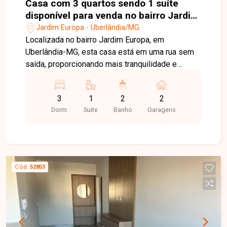
Casa com 3 quartos sendo 1 suíte
disponível para venda no bairro Jardim
Europa em Uberlândia-MG
Jardim Europa - Uberlândia/MG
Localizada no bairro Jardim Europa, em
Uberlândia-MG, esta casa está em uma rua sem
saída, proporcionando mais tranquilidade e
segurança para toda a família. A apenas 2
minutos do novo Colégio Militar, o imóvel está
3
1
2
2
em uma região com excelente infraestrutura, fácil
Dorm.
Suite
Banho
Garagens
acesso às principais vias da cidade e próximo a
supermercados, escolas, farmácias, comércios e
diversos serviços. O imóvel possui 250 m² de
terreno e 97 m² de área construída, distribuídos
em sala integrada à cozinha americana, 03
Cód.
52853
quartos, sendo 01 suíte, banheiro social e
garagem coberta para 02 veículos. A cozinha é
planejada com móveis sob medida e equipada
com cooktop, forno embutido e coifa. A suíte
conta com guarda-roupa planejado, enquanto os