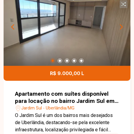
construção de 05 sobrados, além da
possibilidade de edificação de um prédio com
até 04 pavimentos, oferecendo excelente
versatilidade para incorporadoras, construtoras e
investidores que desejam aproveitar ao máximo
o potencial da área. Esta é uma excelente
oportunidade para quem busca um terreno amplo,
pronto para receber um novo empreendimento e
com grande potencial de valorização no bairro
Verde Umuarama. Agende uma visita e conheça
R$ 9.000,00 L
todos os detalhes deste imóvel.
Apartamento com suítes disponível
para locação no bairro Jardim Sul em
Uberlândia-MG
Jardim Sul - Uberlândia/MG
O Jardim Sul é um dos bairros mais desejados
de Uberlândia, destacando-se pela excelente
infraestrutura, localização privilegiada e fácil