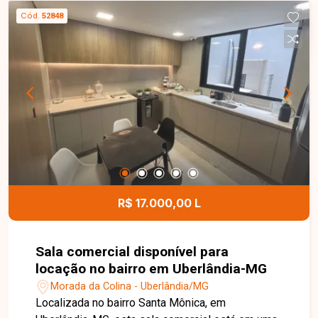
vidro, 02 entradas independentes com portas de
Cód.
52848
aço eletrônicas, 02 banheiros sociais com
acessibilidade, 01 copa e um amplo espaço
interno, ideal para acomodar diferentes
segmentos comerciais com conforto e
funcionalidade. Esta é uma excelente
oportunidade para instalar ou expandir o seu
negócio em um imóvel moderno, amplo e muito
bem localizado no bairro Brasil. Agende uma
visita e venha conhecer todos os detalhes desta
loja comercial.
R$ 17.000,00 L
Sala comercial disponível para
locação no bairro em Uberlândia-MG
Morada da Colina - Uberlândia/MG
Localizada no bairro Santa Mônica, em