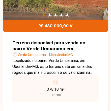
R$ 480.000,00 V
Terreno disponível para venda no
bairro Verde Umuarama em
Uberlândia-MG
Verde Umuarama - Uberlândia/MG
Localizado no bairro Verde Umuarama, em
Uberlândia-MG, este terreno está em uma das
regiões que mais crescem e se valorizam na
cidade. O bairro é planejado, conta com
infraestrutura completa, ruas amplas, fácil acesso
378.10 m²
às principais vias e está próximo a comércios,
Terreno
escolas, universidades, hospitais e diversos
serviços, oferecendo praticidade e excelente
potencial de valorização. O imóvel possui 378,10