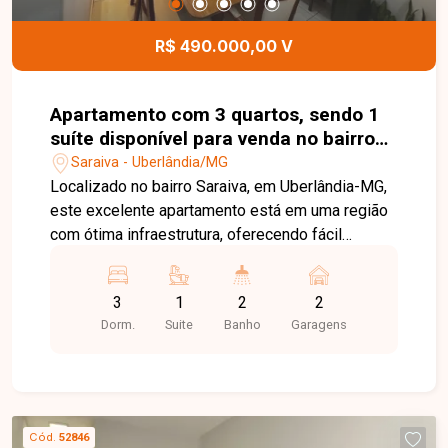
detalhes deste excelente espaço comercial.
R$ 490.000,00 V
Apartamento com 3 quartos, sendo 1
suíte disponível para venda no bairro
Saraiva em Uberlândia-MG.
Saraiva - Uberlândia/MG
Localizado no bairro Saraiva, em Uberlândia-MG,
este excelente apartamento está em uma região
com ótima infraestrutura, oferecendo fácil
acesso às principais vias da cidade e
proximidade com supermercados, escolas,
3
1
2
2
farmácias, restaurantes e diversos comércios,
Dorm.
Suite
Banho
Garagens
proporcionando praticidade, conforto e qualidade
de vida para toda a família. Com
aproximadamente 76,25 m² de área privativa, o
imóvel dispõe de sala ampla em 2 ambientes, 3
quartos com armários planejados, sendo 1 suíte
Cód.
52846